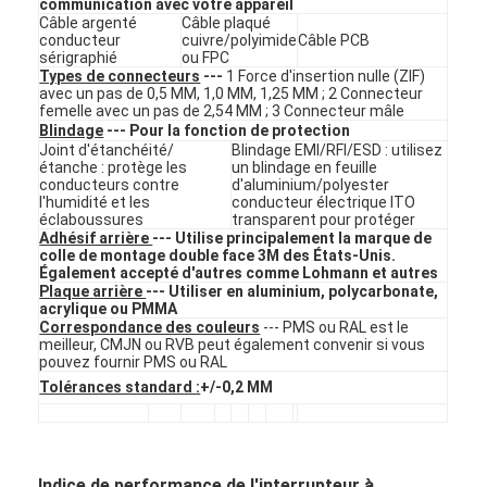
communication avec votre appareil
Commutateur de PCB et de membrane en caoutchouc de sil
Câble argenté
Câble plaqué
conducteur
cuivre/polyimide
Câble PCB
Emballages à base de film protecteur et de papier traçable
sérigraphié
ou FPC
Types de connecteurs
---
1 Force d'insertion nulle (ZIF)
avec un pas de 0,5 MM, 1,0 MM, 1,25 MM ; 2 Connecteur
femelle avec un pas de 2,54 MM ; 3 Connecteur mâle
Blindage
--- Pour la fonction de protection
Joint d'étanchéité/
Blindage EMI/RFI/ESD : utilisez
étanche : protège les
un blindage en feuille
conducteurs contre
d'aluminium/polyester
l'humidité et les
conducteur électrique ITO
éclaboussures
transparent pour protéger
Adhésif arrière
--- Utilise principalement la marque de
colle de montage double face 3M des États-Unis.
Également accepté d'autres comme Lohmann et autres
Plaque arrière
--- Utiliser en aluminium, polycarbonate,
acrylique ou PMMA
Correspondance des couleurs
--- PMS ou RAL est le
meilleur, CMJN ou RVB peut également convenir si vous
pouvez fournir PMS ou RAL
Tolérances standard :
+/-0,2 MM
Indice de performance de l'interrupteur à