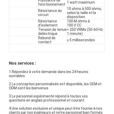
Puissance de
1 watt maximum
fonctionnement
10 ohms à 500 ohms,
Résistance du
selon la taille et la
circuit
disposition
Résistance
100 M ohms à
d'isolement
100 V CC
Tension de tenue
> 250 VRMs (50-60 Hz
diélectrique
1 minute)
Rebond de
≤ 5 millisecondes
contact
Nos services :
1 Répondez à votre demande dans les 24 heures
ouvrables
2 La conception personnalisée est disponible, les OEM et
ODM sont les bienvenus
3 Le personnel expérimenté répond à toutes vos
questions en anglais professionnel et courant
4 Une solution exclusive et unique peut être fournie à nos
clients par nos ingénieurs et notre personnel bien formés