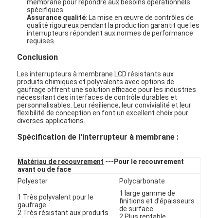
membrane pour répondre aux besoins opérationnels
Le spectacle VR
spécifiques.
Assurance qualité
: La mise en œuvre de contrôles de
qualité rigoureux pendant la production garantit que les
À propos de nous
interrupteurs répondent aux normes de performance
requises.
Visite de l'usine
Conclusion
Contrôle de la qualité
Les interrupteurs à membrane LCD résistants aux
produits chimiques et polyvalents avec options de
gaufrage offrent une solution efficace pour les industries
Nous contacter
nécessitant des interfaces de contrôle durables et
personnalisables. Leur résilience, leur convivialité et leur
flexibilité de conception en font un excellent choix pour
Nouvelles
diverses applications.
Spécification de l'interrupteur à membrane :
Demandez un devis
Matériau de recouvrement
---Pour le recouvrement
avant ou de face
Contact à membrane de LED
Polyester
Polycarbonate
1 large gamme de
1 Très polyvalent pour le
finitions et d'épaisseurs
Contact à membrane tactile
gaufrage
de surface
2 Très résistant aux produits
2 Plus rentable