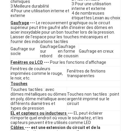
chimiques
Contact à membrane de FPC
3 Pour une utilisation
3 Meilleure durabilité
interne et externe
4 Pour une utilisation interne et
4 de nombreuses
externe
Interrupteur à membrane étanche
étiquettes Lexan au choix
Gaufrage
---
Le recouvrement graphique ou le circuit
supérieur peut être gaufré afin d'insérer des dômes en
Commutateur à membrane d'impression numérique
acier inoxydable pour un bon toucher lors de la pression.
Laisser de l'espace pour les touches mécaniques et
fournir des indications tactiles
commutateur de membrane rétroéclairée
Gaufrage
Gaufrage
Gaufrage sur
sur
en forme
Gaufrage en creux
socle
Recouvrement graphique
rebord
de coussin
Fenêtres ou LCD
---
Pour les fonctions d'affichage
Contact à membrane médical
Fenêtres de couleurs
Fenêtres de finitions
imprimées comme le rouge,
transparentes
le noir, etc.
Commutateur à membrane plate
Touches
Touches tactiles : avec
Commutateur de membrane ESD
dômes métalliques ou dômes
Touches non tactiles : point
en poly, dôme métallique avec
argenté imprimé sur le
différents diamètres et
circuit
Commutateur à membrane LCD
types de pression
EL et capteurs ou inducteurs
---
EL peut éclairer
n'importe quel endroit où vous le souhaitez, et les
Contact à membrane capacitif
capteurs peuvent être utilisés comme LED
Câbles
--- est une extension du circuit et de la