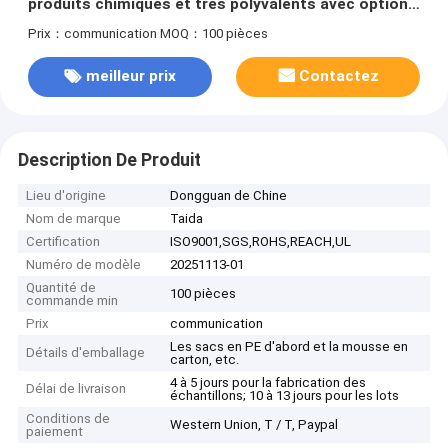
produits chimiques et très polyvalents avec options
de gaufrage pour une durabilité et une
Prix：communication
MOQ：100 pièces
personnalisation accrues
meilleur prix
Contactez
Description De Produit
Lieu d'origine
Dongguan de Chine
Nom de marque
Taida
Certification
ISO9001,SGS,ROHS,REACH,UL
Numéro de modèle
20251113-01
Quantité de
100 pièces
commande min
Prix
communication
Les sacs en PE d'abord et la mousse en
Détails d'emballage
carton, etc.
4 à 5 jours pour la fabrication des
Délai de livraison
échantillons; 10 à 13 jours pour les lots
Conditions de
Western Union, T / T, Paypal
paiement