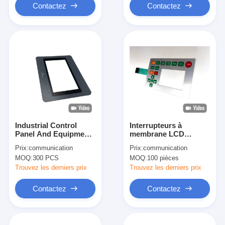
environnementale
Contactez
Contactez
Industrial Control
Interrupteurs à
Panel And Equipment
membrane LCD
Graphic Overlay High
résistants aux
Prix:
communication
Prix:
communication
Impact Resistance
produits chimiques et
MOQ:
300 PCS
MOQ:
100 pièces
Polycarbonate Front
très polyvalents avec
Panel
options de gaufrage
Trouvez les derniers prix
Trouvez les derniers prix
pour une durabilité et
une personnalisation
Contactez
Contactez
accrues