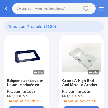
Tous Les Produits
(1130)
Étiquette adhésive en
Create A High-End
Lexan imprimée en
And Metallic Aesthetic
polyester multicolore
With Chrome Ink
Prix:
communication
Prix:
communication
pour affichage
Surface Printing On
MOQ:
300 PCS
MOQ:
300 PCS
d'interface tactile
Polycarbonate For
industrielle et
Control Panels
Trouvez les derniers prix
Trouvez les derniers prix
surveillance