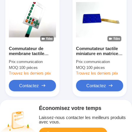
Commutateur de
Commutateur tactile
membrane tactile
miniature en matrice
industriel avec
de dôme en relief avec
Prix:
communication
Prix:
communication
technologie avancée
sérigraphie en
MOQ:
100 pièces
MOQ:
100 pièces
pour des
polyester
performances
Trouvez les derniers prix
Trouvez les derniers prix
optimales
Contactez
Contactez
Économisez votre temps
Laissez-nous contacter les meilleurs produits
avec vous.