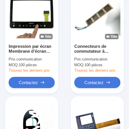
Impression par écran
Connecteurs de
Membrane d'écran
commutateur à
tactile sensible pour
membrane de circuit
Prix:
communication
Prix:
communication
appareil médical
en PET à revêtement
MOQ:
100 pièces
MOQ:
100 pièces
PC avec sérigraphie
Trouvez les derniers prix
Trouvez les derniers prix
Contactez
Contactez
À la maison
Produits
Vidéos