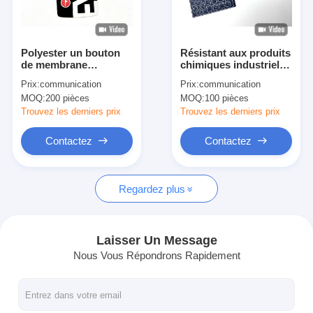
Le spectacle VR
À propos de nous
Polyester un bouton
Résistant aux produits
de membrane
chimiques industriels
Visite de l'usine
commutateur 3M
momentané tactile
Prix:
communication
Prix:
communication
Adhésif pour les
tactile bouton de
MOQ:
200 pièces
MOQ:
100 pièces
contrôles d'application
commande avec
Contrôle de la qualité
options de gravure
Trouvez les derniers prix
Trouvez les derniers prix
Nous contacter
Contactez
Contactez
Nouvelles
Regardez plus
Demandez un devis
Laisser Un Message
Nous Vous Répondrons Rapidement
Contact à membrane de LED
Contact à membrane tactile