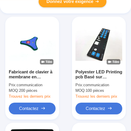
Donnez votre exigence
Fabricant de clavier à
Polyester LED Printing
membrane en
pcb Basé sur
polycarbonate haute
membrane clavier avec
Prix:
communication
Prix:
communication
performance pour
adhésif sensible à la
MOQ:
200 pièces
MOQ:
100 pièces
appareil phare
pression
Trouvez les derniers prix
Trouvez les derniers prix
Contactez
Contactez