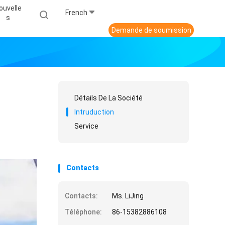
ouvelle
French
S
Demande de soumission
Détails De La Société
Intruduction
Service
Contacts
Contacts:
Ms. LiJing
Téléphone:
86-15382886108