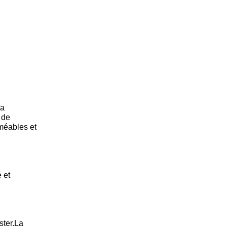
la
 de
rméables et
 et
ster.La