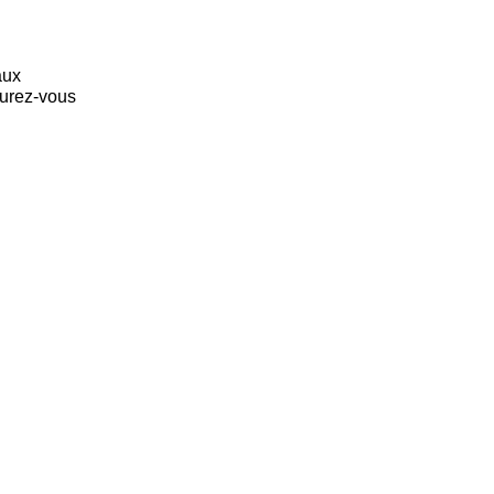
aux
surez-vous