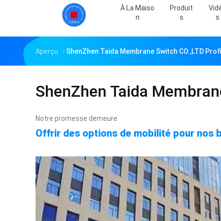
À La Maiso
Produit
Vid
N
S
S
Aperçu
ShenZhen Taida Membrane Switch CO.,LTD Profil
ShenZhen Taida Membrane
Notre promesse demeure
Offrir des options de mobilité pour nos 