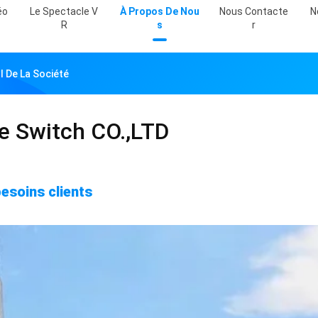
éo
Le Spectacle V
À Propos De Nou
Nous Contacte
N
R
S
R
 De La Société
 Switch CO.,LTD
besoins clients