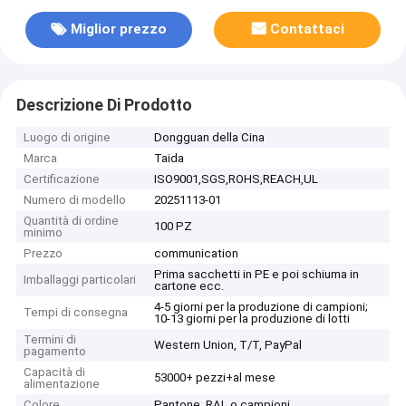
Miglior prezzo
Contattaci
Descrizione Di Prodotto
Luogo di origine
Dongguan della Cina
Marca
Taida
Certificazione
ISO9001,SGS,ROHS,REACH,UL
Numero di modello
20251113-01
Quantità di ordine
100 PZ
minimo
Prezzo
communication
Prima sacchetti in PE e poi schiuma in
Imballaggi particolari
cartone ecc.
4-5 giorni per la produzione di campioni;
Tempi di consegna
10-13 giorni per la produzione di lotti
Termini di
Western Union, T/T, PayPal
pagamento
Capacità di
53000+ pezzi+al mese
alimentazione
Colore
Pantone, RAL o campioni