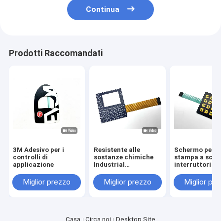
Continua
Prodotti Raccomandati
3M Adesivo per i
Resistente alle
Schermo per l
controlli di
sostanze chimiche
stampa a sche
Casa.
applicazione
Industrial
interruttori a
Momentary Tactile
membrana, tas
Tact Push Button
circuito condu
Miglior prezzo
Miglior prezzo
Miglior pr
Prodotti
Switch con opzioni
in argento con
di incisione
di 2,54 mm
Video
Casa
Circa noi
Desktop Site