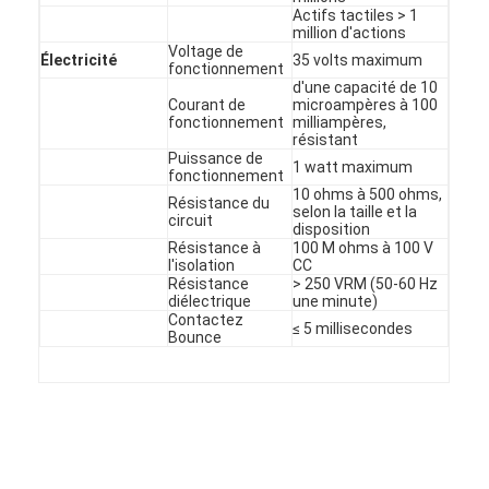
Commutateur de PCB et de membrane en caoutchouc de sil
Actifs tactiles > 1
million d'actions
Voltage de
Emballages à base de film protecteur et de papier traçable
Électricité
35 volts maximum
fonctionnement
d'une capacité de 10
Courant de
microampères à 100
fonctionnement
milliampères,
résistant
Puissance de
1 watt maximum
fonctionnement
10 ohms à 500 ohms,
Résistance du
selon la taille et la
circuit
disposition
Résistance à
100 M ohms à 100 V
l'isolation
CC
Résistance
> 250 VRM (50-60 Hz
diélectrique
une minute)
Contactez
≤ 5 millisecondes
Bounce