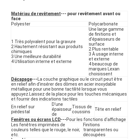
Matériau de revêtement
--- pour revêtement avant ou
face
Polyester
Polycarbonate
Une large gamme
de finitions et
d'épaisseurs de
1 Très polyvalent pour la gravure
surface
2 Hautement résistant aux produits
2 Plus rentable
chimiques
3 À usage interne
3 Une meilleure durabilité
et externe
4 Utilisation interne et externe
4 beaucoup de
marques Lexan
choisissent
Décapage
---
La couche graphique ou le circuit peut être
en relief afin d'insérer des dômes en acier inoxydable
métallique pour une bonne tactilité lorsque vous
appuyez.Laissez de la place pour les touches mécaniques
et fournir des indications tactiles
À la maison
D'une
En relief sur
Tissus de
épaisseur
Tête en relief
piédestal
coussins
de
Produits
Fenêtres ou écrans LCD
---
Pour les fonctions d'affichage
Les fenêtres imprimées de
Finitions
couleurs telles que le rouge, le noir,
transparentes ou
Vidéos
etc.
découpées