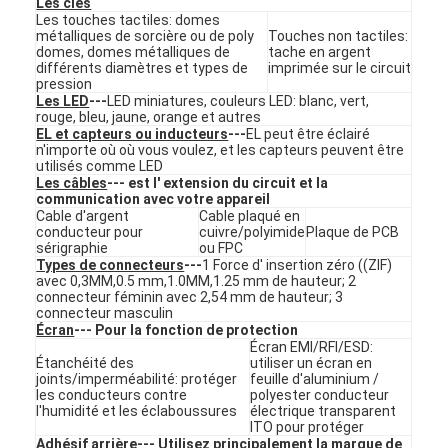
Les clés
Le spectacle VR
Les touches tactiles: domes
métalliques de sorcière ou de poly
Touches non tactiles:
domes, domes métalliques de
tache en argent
À propos de nous
différents diamètres et types de
imprimée sur le circuit
pression
Les LED
---
LED miniatures, couleurs LED: blanc, vert,
Visite de l'usine
rouge, bleu, jaune, orange et autres
EL et capteurs ou inducteurs
---
EL peut être éclairé
n'importe où où vous voulez, et les capteurs peuvent être
Contrôle de la qualité
utilisés comme LED
Les câbles
--- est l' extension du circuit et la
Nous contacter
communication avec votre appareil
Cable d'argent
Cable plaqué en
conducteur pour
cuivre/polyimide
Plaque de PCB
Nouvelles
sérigraphie
ou FPC
Types de connecteurs
---
1 Force d' insertion zéro ((ZIF)
avec 0,3MM,0.5 mm,1.0MM,1.25 mm de hauteur; 2
Demandez un devis
connecteur féminin avec 2,54 mm de hauteur; 3
connecteur masculin
Écran
--- Pour la fonction de protection
Écran EMI/RFI/ESD:
Étanchéité des
utiliser un écran en
Contact à membrane de LED
joints/imperméabilité: protéger
feuille d'aluminium /
les conducteurs contre
polyester conducteur
l'humidité et les éclaboussures
électrique transparent
Contact à membrane tactile
ITO pour protéger
Adhésif arrière
--- Utilisez principalement la marque de