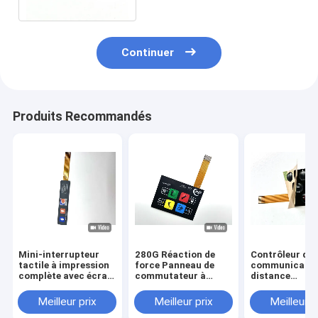
Continuer
Produits Recommandés
Mini-interrupteur
280G Réaction de
Contrôleur de
tactile à impression
force Panneau de
communicatio
complète avec écran
commutateur à
distance
de fenêtre à LED
membrane marine 10
Commutateur 
Milky
mm Gravure pour
membrane flex
Meilleur prix
Meilleur prix
Meilleur p
dispositif de
personnalisabl