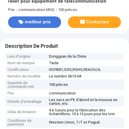
relief pour équipement de télécommunication
Prix：communication
MOQ：100 pièces
meilleur prix
Contactez
Description De Produit
Lieu d'origine
Dongguan de la Chine
Nom de marque
Taida
Certification
ISO9001,SGS,ROHS,REACH,UL
Numéro de modèle
Le numéro 0615-04
Quantité de
100 pièces
commande min
Prix
communication
Les sacs en PE d'abord et la mousse en
Détails d'emballage
carton, etc.
4 à 5 jours pour la fabrication des
Délai de livraison
échantillons; 10 à 15 jours pour les lots
Conditions de
Western Union, T/T et Paypal
paiement