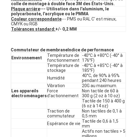
Contact à membrane de FPC
colle de montage à double face 3M des États-Unis.
Plaque arrière
--- Utilisation dans l'aluminium, le
polycarbonate, l'acrylique ou le PMMA
Interrupteur à membrane étanche
Couleur correspondante
--- PMS ou RAL C' est mieux,
CMYK ou RGB
Tolérances standard:
+/- 0,2 MM
Commutateur à membrane d'impression numérique
commutateur de membrane rétroéclairée
Commutateur de membrane
Indice de performance
Température de
-40°C à +80°C (-40° à
Recouvrement graphique
Environnement
fonctionnement
176°F)
Température de
-40°C à +85°C (-40° à
stockage
185°F)
Contact à membrane médical
40°C, de 90% à 95%
Humidité
pendant 240 heures
Commutateur à membrane plate
Vibration
20G au maximum.
Les appareils
Force
Non tactile de 60 à
électroménagers
d'actionnement
300 g (2 oz à 10 oz)
Commutateur de membrane ESD
Tactile de 150 à 400 g
(6 oz à 14 oz)
Traction de
Non tactiles de 0,1 à
Commutateur à membrane LCD
commutateur
0,5 mm
Tactile de 0,6 à 1,5
Espérance de vie
Contact à membrane capacitif
mm
Actifs non tactiles > 5
millions