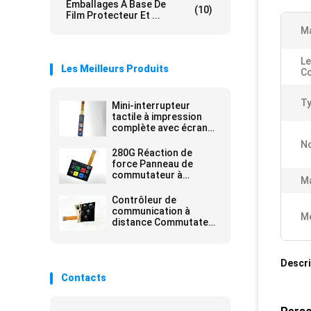
Emballages À Base De
(10)
Film Protecteur Et ...
Ma
Le
Les Meilleurs Produits
Co
Ty
Mini-interrupteur
tactile à impression
complète avec écran
de fenêtre à LED Milky
No
280G Réaction de
force Panneau de
commutateur à
M
membrane marine 10
mm Gravure pour
Contrôleur de
dispositif de
communication à
Me
commande
distance Commutateur
à membrane flexible
personnalisable avec
l'adhésif 3M
Descri
Contacts