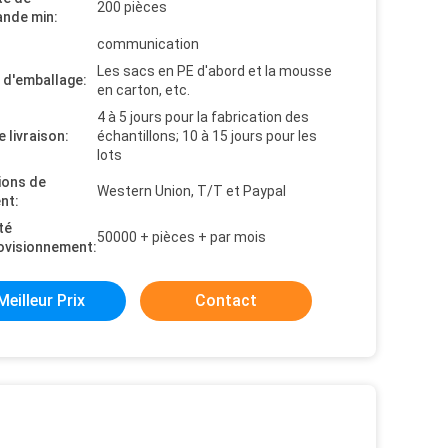
200 pièces
nde min:
communication
Les sacs en PE d'abord et la mousse
s d'emballage:
en carton, etc.
4 à 5 jours pour la fabrication des
e livraison:
échantillons; 10 à 15 jours pour les
lots
ions de
Western Union, T/T et Paypal
nt:
té
50000 + pièces + par mois
ovisionnement:
Meilleur Prix
Contact