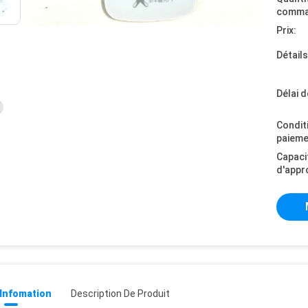
comma
Prix:
Détail
Délai d
Condit
paieme
Capaci
d'appr
 Infomation
Description De Produit