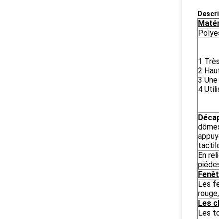
Descri
Matér
Polye
1 Très
2 Hau
3 Une 
4 Util
Déca
dômes 
appuye
tactil
En rel
piéde
Fenêt
Les f
rouge,
Les c
Les t