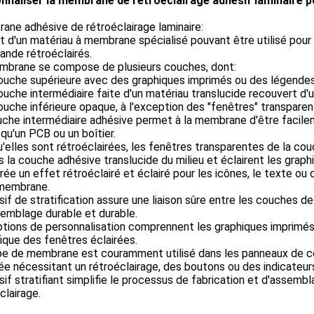
nnaliser la membrane de rétroéclairage adhésif laminaire 
ne adhésive de rétroéclairage laminaire:
git d'un matériau à membrane spécialisé pouvant être utilisé pour
nde rétroéclairés.
mbrane se compose de plusieurs couches, dont:
ouche supérieure avec des graphiques imprimés ou des légende
uche intermédiaire faite d'un matériau translucide recouvert d'
uche inférieure opaque, à l'exception des "fenêtres" transparent
che intermédiaire adhésive permet à la membrane d'être facileme
 qu'un PCB ou un boîtier.
'elles sont rétroéclairées, les fenêtres transparentes de la couc
s la couche adhésive translucide du milieu et éclairent les grap
rée un effet rétroéclairé et éclairé pour les icônes, le texte o
 membrane.
sif de stratification assure une liaison sûre entre les couches 
emblage durable et durable.
tions de personnalisation comprennent les graphiques imprimés,
ique des fenêtres éclairées.
e de membrane est couramment utilisé dans les panneaux de com
ée nécessitant un rétroéclairage, des boutons ou des indicateurs
sif stratifiant simplifie le processus de fabrication et d'assem
clairage.