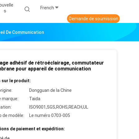
ouvelle
French
S
Demande de soumission
eil De Communication
age adhésif de rétroéclairage, commutateur
brane pour appareil de communication
 sur le produit:
rigine:
Dongguan de la Chine
 marque:
Taida
cation:
ISO9001,SGS,ROHS,REACH,UL
 de modèle:
Le numéro 0703-005
ions de paiement et expédition:
té de