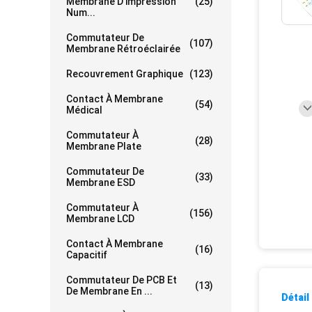
Membrane D'impression
(25)
Num...
Commutateur De
(107)
Membrane Rétroéclairée
Recouvrement Graphique
(123)
Contact À Membrane
(54)
Médical
Commutateur À
(28)
Membrane Plate
Commutateur De
(33)
Membrane ESD
Commutateur À
(156)
Membrane LCD
Contact À Membrane
(16)
Capacitif
Commutateur De PCB Et
(13)
De Membrane En ...
Détail