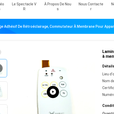
déo
Le Spectacle V
À Propos De Nou
Nous Contacte
N
S
R
S
R
ge Adhésif De Rétroéclairage, Commutateur À Membrane Pour Appar
Lamin
à mem
Détails
Lieu d'o
Nom de
Certifi
Numéro
Condit
Quanti