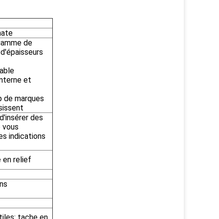
nate
 gamme de
t d'épaisseurs
table
interne et
p de marques
sissent
 d'insérer des
e vous
es indications
 en relief
ons
iles: tache en