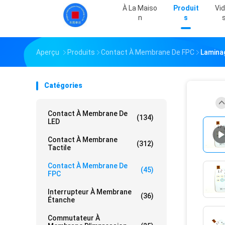
À La Maiso
Produit
Vi
N
S
Aperçu
Produits
Contact À Membrane De FPC
Lamina
Catégories
Contact À Membrane De
(134)
LED
Contact À Membrane
(312)
Tactile
Contact À Membrane De
(45)
FPC
Interrupteur À Membrane
(36)
Étanche
Commutateur À