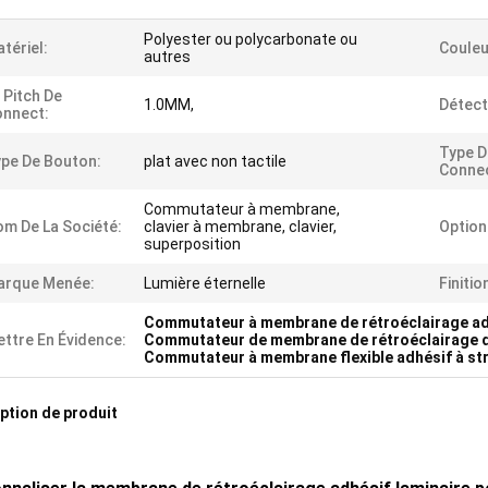
Polyester ou polycarbonate ou
tériel:
Couleu
autres
 Pitch De
1.0MM,
Détect
nnect:
Type D
pe De Bouton:
plat avec non tactile
Connec
Commutateur à membrane,
m De La Société:
clavier à membrane, clavier,
Options
superposition
arque Menée:
Lumière éternelle
Finitio
Commutateur à membrane de rétroéclairage ad
ttre En Évidence:
Commutateur de membrane de rétroéclairage d
Commutateur à membrane flexible adhésif à str
ption de produit