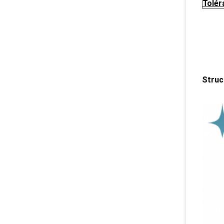
Tolér
Struc