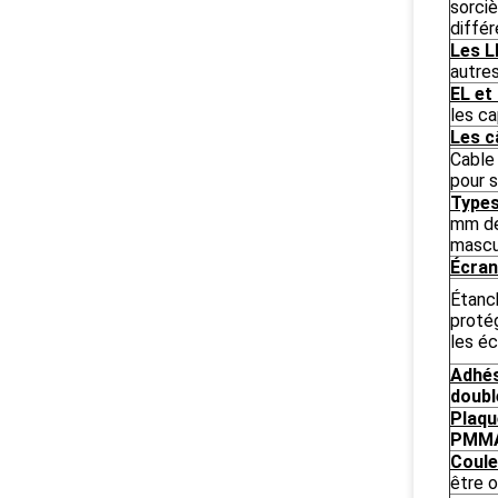
sorci
diffé
Les L
autre
EL et
les c
Les c
Cable
pour s
Types
mm de
mascu
Écran
Étanch
protég
les é
Adhés
doubl
Plaqu
PMM
Coule
être 