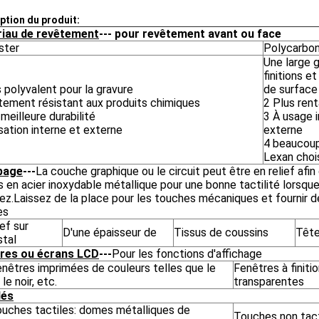
ption du produit:
iau de revêtement
--- pour revêtement avant ou face
ster
Polycarbo
Une large
finitions e
 polyvalent pour la gravure
de surface
tement résistant aux produits chimiques
2 Plus ren
meilleure durabilité
3 À usage 
isation interne et externe
externe
4 beaucou
Lexan choi
page
---
La couche graphique ou le circuit peut être en relief afin
en acier inoxydable métallique pour une bonne tactilité lorsqu
z.Laissez de la place pour les touches mécaniques et fournir d
es
ief sur
D'une épaisseur de
Tissus de coussins
Tête
stal
res ou écrans LCD
---
Pour les fonctions d'affichage
enêtres imprimées de couleurs telles que le
Fenêtres à finiti
 le noir, etc.
transparentes
lés
ouches tactiles: domes métalliques de
Touches non tact