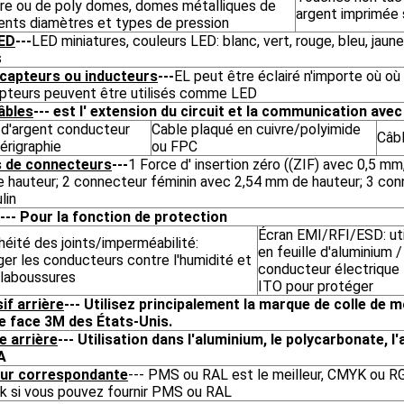
ère ou de poly domes, domes métalliques de
argent imprimée s
rents diamètres et types de pression
ED
---
LED miniatures, couleurs LED: blanc, vert, rouge, bleu, jaun
s
 capteurs ou inducteurs
---
EL peut être éclairé n'importe où où
apteurs peuvent être utilisés comme LED
âbles
--- est l' extension du circuit et la communication avec
 d'argent conducteur
Cable plaqué en cuivre/polyimide
Câb
érigraphie
ou FPC
 de connecteurs
---
1 Force d' insertion zéro ((ZIF) avec 0,5 m
 hauteur; 2 connecteur féminin avec 2,54 mm de hauteur; 3 con
lin
--- Pour la fonction de protection
Écran EMI/RFI/ESD: uti
éité des joints/imperméabilité:
en feuille d'aluminium 
er les conducteurs contre l'humidité et
conducteur électrique 
claboussures
ITO pour protéger
if arrière
--- Utilisez principalement la marque de colle de 
e face 3M des États-Unis.
e arrière
--- Utilisation dans l'aluminium, le polycarbonate, l'
A
ur correspondante
--- PMS ou RAL est le meilleur, CMYK ou R
ok si vous pouvez fournir PMS ou RAL