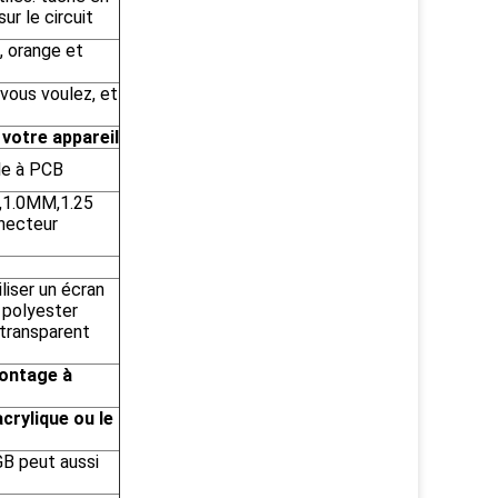
ur le circuit
e, orange et
 vous voulez, et
 votre appareil
le à PCB
m,1.0MM,1.25
necteur
liser un écran
/ polyester
transparent
montage à
acrylique ou le
GB peut aussi