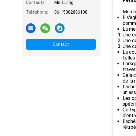
Perso
Contacts:
Ms. LiJing
Membra
Téléphone:
86-15382886108
Il s'a
comma
La me
Une c
Une co
Contact
Une co
La cou
telles
Lorsqu
traver
Cela c
de la
L'adhé
un ass
Les op
spécif
Ce typ
d'entr
L'adhé
rétroé