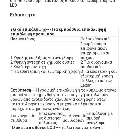
οπίσθιο φωτισμό, τακτικούς θόλους και ενσωματωμένα
LED
Ειδικότητα:
Υλικό επικάλυψης
--- Για εμπρόσθια επικάλυψη ή
επικάλυψη προσώπου
Πολυεστέρας
Πολυανθρακικό
1 ευρύ φάσμα
επιφανειακών
επιχρισμών και
1 Υψηλής ευελιξίας για ανάγλυψη
πάχους
2 Υψηλή αντοχή σε χημικές ουσίες
2 Πιο οικονομικά
3 Καλύτερη αντοχή
αποδοτικό
4 Για εσωτερική και εξωτερική χρήση
3 Για εσωτερική και
εξωτερική χρήση
Πολλές ετικέτες
Lexan
Εκτύπωση
---
Η γραφική επικάλυψη ή το κύκλωμα επάνω
μπορεί να επισημανθεί για την εισαγωγή μεταλλικών
Σπίτι
θόλων από ανοξείδωτο χάλυβα για καλή αφής όταν
πατάτε.Αφήνετε χώρο για μηχανικά πλήκτρα και
παρέχετε αφηρημένες ενδείξεις
Προϊόντα
Επεξεργασία
Επικάλυψη με
Σκηνογραφία
Επεξεργασία
με διάτρηση
αμυδρή
σε βάθρα
μαξιλαριών
Βίντεο
πέλματος
ανάγλυφη
Πλακέτα ή οθόνες LCD
---
Για λειτουργίες οθόνης