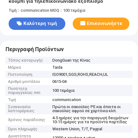
κουμπί για τηλεπικοινωνιακό εξοπλισμό
Τιμή：communication
MOQ：100 τεμάχια
Καλύτερη τιμή
Επικοινωνήστε
Περιγραφή Προϊόντων
Τόπος καταγωγής
DongGuan της Κίνας
Μάρκα
Taida
Πιστοποίηση
ISO9001,SGS,ROHS,REACH,UL
Αριθμό μοντέλου
0615-04
Ποσότητα
100 τεμάχια
παραγγελίας min
Τιμή
communication
Συσκευασία
Πρώτα οι σακούλες PE και έπειτα οι
λεπτομέρειες
σακούλες αφρού σε χαρτόνια κλπ.
4-5 ημέρες για την παραγωγή δειγμάτων·
Χρόνος παράδοσης
10-15 ημέρες για τα προϊόντα παρτίδας
Όροι πληρωμής
Western Union, T/T, Paypal
Δυνατότητα
12000 + τεμάχια + μήνα