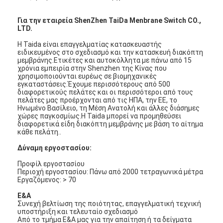
Για την εταιρεία ShenZhen TaiDa Menbrane Switch CO.,
LTD.
Η Taida είναι επαγγελματίας κατασκευαστής
ειδικευμένος στο σχεδιασμό και την κατασκευή διακόπτη
μεμβράνης.Ετικέτες και αυτοκόλλητα με πάνω από 15
χρόνια εμπειρία στην Shenzhen της Κίνας που
χρησιμοποιούνται ευρέως σε βιομηχανικές
εγκαταστάσεις.Έχουμε περισσότερους από 500
διαφορετικούς πελάτες και οι περισσότεροι από τους
πελάτες μας προέρχονται από τις ΗΠΑ, την ΕΕ, το
Ηνωμένο Βασίλειο, τη Μέση Ανατολή και άλλες διάσημες
χώρες παγκοσμίως.Η Taida μπορεί να προμηθεύσει
διαφορετικά είδη διακόπτη μεμβράνης με βάση το αίτημα
κάθε πελάτη..
Δύναμη εργοστασίου:
Προφίλ εργοστασίου
Περιοχή εργοστασίου: Πάνω από 2000 τετραγωνικά μέτρα
Εργαζόμενος: > 70
Ε&Α
Συνεχή βελτίωση της ποιότητας, επαγγελματική τεχνική
υποστήριξη και τελευταίο σχεδιασμό
Από το τμήμα Ε&Α μας για την απαίτηση ή τα δείγματα