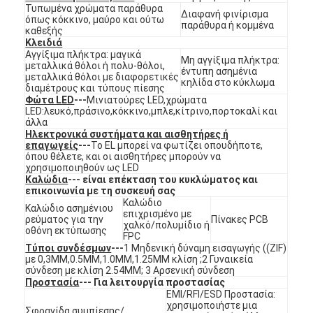
Τυπωμένα χρώματα παράθυρα
Εμφάνιση VR
Διαφανή φινίρισμα
όπως κόκκινο, μαύρο και ούτω
παράθυρα ή κομμένα
καθεξής
Κλειδιά
Σχετικά με εμάς
Αγγίξιμα πλήκτρα: μαγικά
Μη αγγίξιμα πλήκτρα:
μεταλλικά θόλοι ή πολυ-θόλοι,
έντυπη ασημένια
Επισκεψή εργοστασίου
μεταλλικά θόλοι με διαφορετικές
κηλίδα στο κύκλωμα
διαμέτρους και τύπους πίεσης
Φώτα LED
---
Μινιατούρες LED,χρώματα
Έλεγχος ποιότητας
LED:λευκό,πράσινο,κόκκινο,μπλε,κίτρινο,πορτοκαλί και
άλλα
Ηλεκτρονικά συστήματα και αισθητήρες ή
Επικοινωνήστε μαζί μας
επαγωγείς
---
Το EL μπορεί να φωτίζει οπουδήποτε,
όπου θέλετε, και οι αισθητήρες μπορούν να
Ειδήσεις
χρησιμοποιηθούν ως LED
Καλώδια
--- είναι επέκταση του κυκλώματος και
επικοινωνία με τη συσκευή σας
Ζητήστε μια προσφορά
Καλώδιο
Καλώδιο ασημένιου
επιχρισμένο με
ρεύματος για την
Πίνακες PCB
χαλκό/πολυμίδιο ή
οθόνη εκτύπωσης
FPC
Τύποι συνδέσμων
---
1 Μηδενική δύναμη εισαγωγής ((ZIF)
με 0,3MM,0.5MM,1.0MM,1.25MM κλίση ;2 Γυναικεία
Διακόπτης μεμβρανών οδηγήσεων
σύνδεση με κλίση 2.54MM; 3 Αρσενική σύνδεση
Προστασία
--- Για λειτουργία προστασίας
Αφής διακόπτης μεμβρανών
EMI/RFI/ESD Προστασία:
χρησιμοποιήστε μια
Σφραγίδα συμπίεσης/