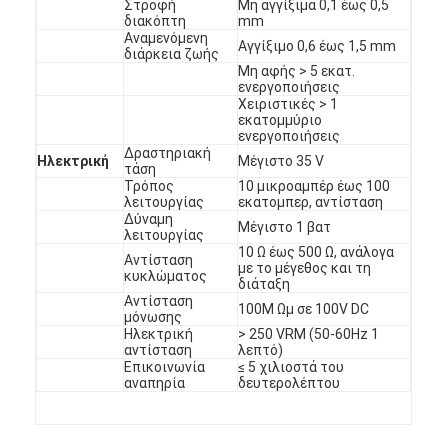
Στροφή
Μη αγγίξιμα 0,1 έως 0,5
Εναλλακτικός διακόπτης μεμβράνης PCB και καουτσούκ σι
διακόπτη
mm
Αναμενόμενη
Αγγίξιμο 0,6 έως 1,5 mm
Προστατευτική ταινία και συσκευασία χαρτιού ιχνηλατηρίο
διάρκεια ζωής
Μη αφής > 5 εκατ.
ενεργοποιήσεις
Χειριστικές > 1
εκατομμύριο
ενεργοποιήσεις
Δραστηριακή
Ηλεκτρική
Μέγιστο 35 V
τάση
Τρόπος
10 μικροαμπέρ έως 100
λειτουργίας
εκατομπερ, αντίσταση
Δύναμη
Μέγιστο 1 βατ
λειτουργίας
10 Ω έως 500 Ω, ανάλογα
Αντίσταση
με το μέγεθος και τη
κυκλώματος
διάταξη
Αντίσταση
100M Ωμ σε 100V DC
μόνωσης
Ηλεκτρική
> 250 VRM (50-60Hz 1
αντίσταση
λεπτό)
Επικοινωνία
≤ 5 χιλιοστά του
αναπηρία
δευτερολέπτου