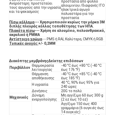
προστασία από φύλλο
Διακόπτης μεμβρανών FPC
Ανερόστερη: προστατεύει
αλουμινίου /διαφανές ITO
τους αγωγούς από την υγρασία
ηλεκτρικά αγωγό
και τα ψεκασμούς
πολυεστέρα για την
Αδιάβροχος διακόπτης μεμβρανών
προστασία
Πίσω κόλλημα
--- Χρησιμοποιούν κυρίως την μάρκα 3M
Διακόπτης μεμβράνης ψηφιακής εκτύπωσης
διπλής πλευράς κόλλας τοποθέτησης των ΗΠΑ.
Πλακέτα πίσω
--- Χρήση σε αλουμίνιο, πολυανθρακικό,
ακρυλικό ή PMMA
διακόπτης μεμβράνης με φωτισμό από πίσω
Αντίστοιχο χρώμα
--- PMS ή RAL Καλύτερα, CMYK ή RGB
Τυπικές ανοχές:
+/- 0,2MM
Γραφική επικάλυψη
Ιατρικός διακόπτης μεμβρανών
Διακόπτης μεμβράνης
Δείκτης επιδόσεων
Θερμοκρασία
-40 °C έως +80 °C (-40 °C
Περιβάλλον
λειτουργίας
έως 176 °F)
Διακόπτης επίπεδης μεμβράνης
Θέρμανση
-40 °C έως +85 °C (-40 °C
αποθήκευσης
έως 185 °F)
Διακόπτης μεμβράνης ESD
40 °C, 90% έως 95% για
Η υγρασία
240 ώρες
Δονήσεις
20G το πολύ.
Εναλλακτικός διακόπτης μεμβράνης LCD
Δύναμη
Μη αγγίξιμο 60 έως 300 g
Μηχανικές
ενεργοποίησης
(2 oz έως 10 oz)
Αγγίξιμο 150 έως 400
Χωρητικός διακόπτης μεμβρανών
γραμμάρια (6 ουγκιές έως
14 ουγκιές)