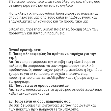
3 Έμπειρο προσωπικό απαντά σε όλες τις ερωτήσεις σας
σε επαγγελματικό και άπταιστο αγγλικό
4 αποκλειστική και μοναδική λύση μπορεί να παρέχεται
στους πελάτες μας από τους καλά εκπαιδευμένους και
επαγγελματίες μηχανικούς και το προσωπικό μας
5 Καλή εξυπηρέτηση, υψηλή ποιότητα, δοκιμή όλων των
προϊόντων και σύντομη προμήθεια
Γενικά ερωτήματα:
Ε. Ποιες πληροφορίες θα πρέπει να παρέχω για την
τιμή;
Απ: Για να προσφέρουμε την ακριβή τιμή, ελπίζουμε οι
πελάτες θα μπορούσαν να μας ενημερώσουν το υλικό,
προδιαγραφές όπως πάχος, μέγεθος, με κόλλα ή όχι, πόσα
χρώματα για εκτυπώσεις, στοιχεία επικοινωνίας,
ποσότητα που απαιτείται,Μέγεθος και σχήμα με αρχεία
ζωγραφικής.
Ε2: Ποιοι είναι οι όροι συσκευασίας;
Απ: Γενικά, συσκευάζουμε τα αγαθά μας σε ουδέτερα λευκά
κιβώτια και καφέ κουτιά.
Ε3.Ποιοι είναι οι όροι πληρωμής σας;
Θα σας δείξουμε τις φωτογραφίες των προϊόντων και
των πακέτων πριν πληρώσετε το υπόλοιπο.