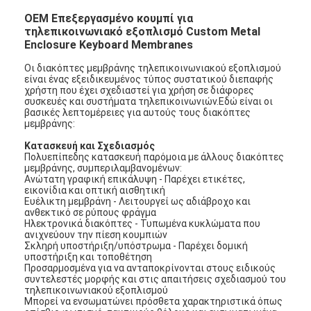
OEM Επεξεργασμένο κουμπί για
τηλεπικοινωνιακό εξοπλισμό Custom Metal
Enclosure Keyboard Membranes
Οι διακόπτες μεμβράνης τηλεπικοινωνιακού εξοπλισμού
είναι ένας εξειδικευμένος τύπος συστατικού διεπαφής
χρήστη που έχει σχεδιαστεί για χρήση σε διάφορες
συσκευές και συστήματα τηλεπικοινωνιών.Εδώ είναι οι
βασικές λεπτομέρειες για αυτούς τους διακόπτες
μεμβράνης:
Κατασκευή και Σχεδιασμός
Πολυεπίπεδης κατασκευή παρόμοια με άλλους διακόπτες
μεμβράνης, συμπεριλαμβανομένων:
Ανώτατη γραφική επικάλυψη - Παρέχει ετικέτες,
εικονίδια και οπτική αισθητική
Ευέλικτη μεμβράνη - Λειτουργεί ως αδιάβροχο και
ανθεκτικό σε ρύπους φράγμα
Ηλεκτρονικά διακόπτες - Τυπωμένα κυκλώματα που
ανιχνεύουν την πίεση κουμπιών
Σκληρή υποστήριξη/υπόστρωμα - Παρέχει δομική
υποστήριξη και τοποθέτηση
Προσαρμοσμένα για να ανταποκρίνονται στους ειδικούς
συντελεστές μορφής και στις απαιτήσεις σχεδιασμού του
τηλεπικοινωνιακού εξοπλισμού
Μπορεί να ενσωματώνει πρόσθετα χαρακτηριστικά όπως