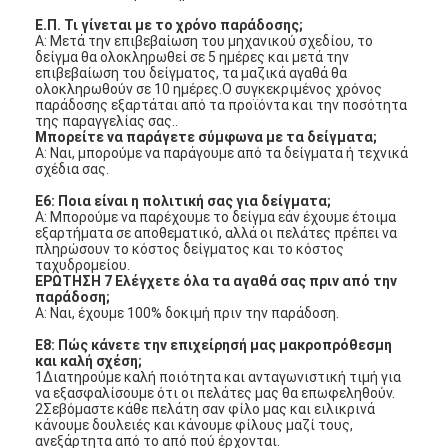
Ε.Π. Τι γίνεται με το χρόνο παράδοσης;
Α: Μετά την επιβεβαίωση του μηχανικού σχεδίου, το
δείγμα θα ολοκληρωθεί σε 5 ημέρες και μετά την
επιβεβαίωση του δείγματος, τα μαζικά αγαθά θα
ολοκληρωθούν σε 10 ημέρες.Ο συγκεκριμένος χρόνος
παράδοσης εξαρτάται από τα προϊόντα και την ποσότητα
της παραγγελίας σας..
Μπορείτε να παράγετε σύμφωνα με τα δείγματα;
Α: Ναι, μπορούμε να παράγουμε από τα δείγματα ή τεχνικά
σχέδια σας.
Ε6: Ποια είναι η πολιτική σας για δείγματα;
Α: Μπορούμε να παρέχουμε το δείγμα εάν έχουμε έτοιμα
εξαρτήματα σε αποθεματικό, αλλά οι πελάτες πρέπει να
πληρώσουν το κόστος δείγματος και το κόστος
ταχυδρομείου.
ΕΡΩΤΗΣΗ 7 Ελέγχετε όλα τα αγαθά σας πριν από την
παράδοση;
Α: Ναι, έχουμε 100% δοκιμή πριν την παράδοση.
Ε8: Πώς κάνετε την επιχείρησή μας μακροπρόθεσμη
και καλή σχέση;
1Διατηρούμε καλή ποιότητα και ανταγωνιστική τιμή για
να εξασφαλίσουμε ότι οι πελάτες μας θα επωφεληθούν.
2Σεβόμαστε κάθε πελάτη σαν φίλο μας και ειλικρινά
κάνουμε δουλειές και κάνουμε φίλους μαζί τους,
ανεξάρτητα από το από πού έρχονται.