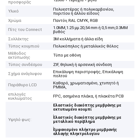
προσφοράς
Πολυεστέρας ή πολυκαρβονίου,
Υλικό
πυριτίου ή άλλου είδους
Χρώμα
Παντόν, RAL CMYK, RGB
1.0MM,1.25 μμ.20,54 mm ή 0,5 mm,0.3MM
Πίτς του Connect
βυθός
Συλλέκτης
3M κολλήματα ή άλλα είδη
Τύπος κουμπιού
Πολυκόπηλος ή μεταλλικός θόλος
Μέθοδος
Τύπο με οθόνη
εκτύπωσης
Τύπος συνδέσμου
ZIF, θηλυκή ή αρσενική σύνδεση
Επικάλυψη περιστροφής, Επικάλυψη
Σχήμα ανάγλυφου
πολτού
Καθαρό, χρωματισμένο, χτυπητό ή
Παράθυρο LCD
PMMA,
επιλογές
FPC, ασημένια πλάκα, ή πλακέτα PCB
κυκλώματος
Ελαστικός διακόπτης μεμβράνης με
εκτυπωμένο κουμπί
,
Ελαστικός διακόπτης μεμβράνης με
Υψηλό φως:
μεταλλικό περίβλημα
,
Εμφανισμένο πλήκτρο μεμβρανής
αλλαγής πληκτρολογίου