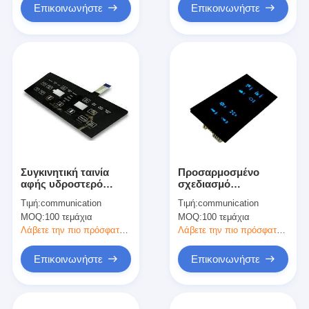
Επικοινωνήστε
Επικοινωνήστε
Συγκινητική ταινία
Προσαρμοσμένο
αφής υδροστερό
σχεδιασμό
μεμβράνη διακόπτης
Πολυκαρβονίτη
Τιμή:
communication
Τιμή:
communication
πολυεστέρα με
χωρητική ακουστική
MOQ:
100 τεμάχια
MOQ:
100 τεμάχια
ασημένιο κύκλωμα
μεμβράνη με
μεταλλικό θόλο
Λάβετε την πιο πρόσφατη τιμή
Λάβετε την πιο πρόσφατη τιμή
Επικοινωνήστε
Επικοινωνήστε