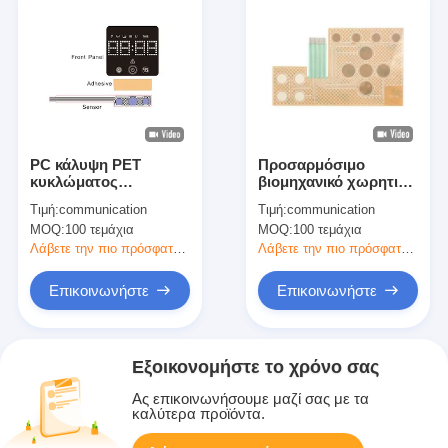
PC κάλυψη PET
Προσαρμόσιμο
κυκλώματος
βιομηχανικό χωρητικό
χωρητικού διακόπτη
διακόπτη μεμβράνης
Τιμή:
communication
Τιμή:
communication
μεμβράνης με
για ευρείες εφαρμογές
MOQ:
100 τεμάχια
MOQ:
100 τεμάχια
εκτύπωση με
μεταξένινη οθόνη
Λάβετε την πιο πρόσφατη τιμή
Λάβετε την πιο πρόσφατη τιμή
Επικοινωνήστε
Επικοινωνήστε
Εξοικονομήστε το χρόνο σας
Ας επικοινωνήσουμε μαζί σας με τα
καλύτερα προϊόντα.