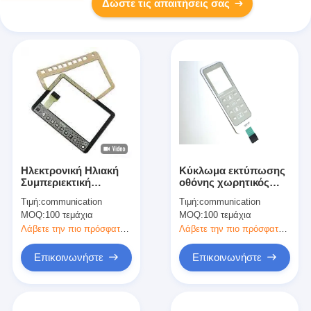
Δώστε τις απαιτήσεις σας
Ηλεκτρονική Ηλιακή
Κύκλωμα εκτύπωσης
Συμπεριεκτική
οθόνης χωρητικός
Μεμβράνη Αγγίγματος
διακόπτης μεμβράνης
Τιμή:
communication
Τιμή:
communication
Επαγγελματίας Με
MOQ:
100 τεμάχια
MOQ:
100 τεμάχια
Γυναικείο Σώμα
Λάβετε την πιο πρόσφατη τιμή
Λάβετε την πιο πρόσφατη τιμή
Επικοινωνήστε
Επικοινωνήστε