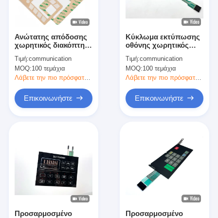
Εμφάνιση VR
Σχετικά με εμάς
Ανώτατης απόδοσης
Κύκλωμα εκτύπωσης
χωρητικός διακόπτης
οθόνης χωρητικός
Επισκεψή εργοστασίου
μεμβράνης
διακόπτης αφής με
Τιμή:
communication
Τιμή:
communication
θηλυκό περίβλημα
MOQ:
100 τεμάχια
MOQ:
100 τεμάχια
Έλεγχος ποιότητας
Λάβετε την πιο πρόσφατη τιμή
Λάβετε την πιο πρόσφατη τιμή
Επικοινωνήστε μαζί μας
Επικοινωνήστε
Επικοινωνήστε
Ειδήσεις
Ζητήστε μια προσφορά
Διακόπτης μεμβρανών οδηγήσεων
Αφής διακόπτης μεμβρανών
Προσαρμοσμένο
Προσαρμοσμένο