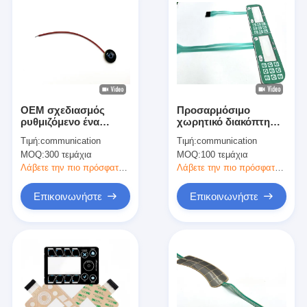
OEM σχεδιασμός
Προσαρμόσιμο
ρυθμιζόμενο ένα
χωρητικό διακόπτη
κουμπί επακτικό
μεμβράνης με θηλυκό
Τιμή:
communication
Τιμή:
communication
διακόπτη μεμβράνης
συνδέτη 2,54 mm
MOQ:
300 τεμάχια
MOQ:
100 τεμάχια
με καλώδιο σύρματος
Λάβετε την πιο πρόσφατη τιμή
Λάβετε την πιο πρόσφατη τιμή
Επικοινωνήστε
Επικοινωνήστε
Σπίτι
Προϊόντα
Βίντεο