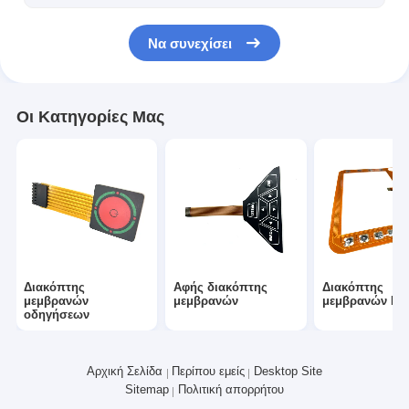
Εναλλακτικός διακόπτης μεμβράνης PCB και καουτσούκ σιλικ
Να συνεχίσει
Προστατευτική ταινία και συσκευασία χαρτιού ιχνηλατηρίου
Οι Κατηγορίες Μας
Διακόπτης
Αφής διακόπτης
Διακόπτης
μεμβρανών
μεμβρανών
μεμβρανών FP
οδηγήσεων
Αρχική Σελίδα
Περίπου εμείς
Desktop Site
Sitemap
Πολιτική απορρήτου