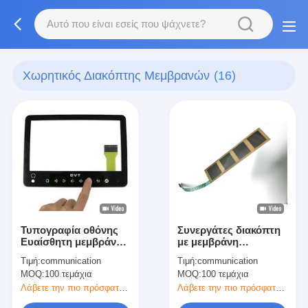
Χωρητικός Διακόπτης Μεμβρανών
(16)
Τυπογραφία οθόνης
Συνεργάτες διακόπτη
Ευαίσθητη μεμβράνη
με μεμβράνη
οθόνης αφής για
κυκλώματος PET με
Τιμή:
communication
Τιμή:
communication
ιατρική συσκευή
κάλυψη PC με
MOQ:
100 τεμάχια
MOQ:
100 τεμάχια
εκτύπωση με
μεταξένια οθόνη
Λάβετε την πιο πρόσφατη τιμή
Λάβετε την πιο πρόσφατη τιμή