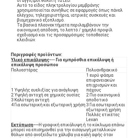
οι αγγίξιμοι θόλοι ή τα LED.
Αυτό το είδος πληκτρολογίου μεμβράνης
χρησιμοποιείται συνήθως σε εφαρμογές όπως πάνελ
ελέγχου, τηλεχειριστήρια, ιατρικές συσκευές και
βιομηχανικό εξοπλισμό.
Τα βασικά πλεονεκτήματα περιλαμβάνουν την
οικονομική απόδοση, το λεπτό / χαμηλό προφίλ
σχεδιασμό και τις προσαρμόσιμες τοποθεσίες
κλειδιών.
Περιγραφές προϊόντων:
Υλικό επικάλυψης
--- Για εμπρόσθια επικάλυψη ή
επικάλυψη προσώπου
Πολυεστέρας
Πολυανθρακικό
1 ευρύ φάσμα
επιφανειακών
επιχρισμών και
1 Υψηλής ευελιξίας για ανάγλυψη
πάχους
2 Υψηλή αντοχή σε χημικές ουσίες
2 Πιο οικονομικά
3 Καλύτερη αντοχή
αποδοτικό
Σπίτι
4 Για εσωτερική και εξωτερική χρήση
3 Για εσωτερική και
εξωτερική χρήση
Πολλές ετικέτες
Προϊόντα
Lexan
Εκτύπωση
---
Η γραφική επικάλυψη ή το κύκλωμα επάνω
μπορεί να επισημανθεί για την εισαγωγή μεταλλικών
Βίντεο
θόλων από ανοξείδωτο χάλυβα για καλή αφής όταν