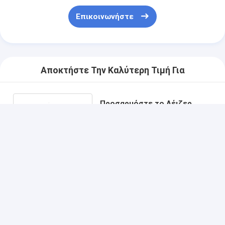
Επικοινωνήστε
Αποκτήστε Την Καλύτερη Τιμή Για
Προσαρμόστε το Λέιζερ
Κόψιμο Μεμβράνη Κλειδί
Κλειδί Με πλαστική ταινία
Εκτύπωση Δύο πλήκτρα
Να συνεχίσει
Συνιστώμενα Προϊόντα