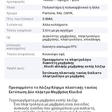
προσφοράς
Υλικό
Πολυεστέρα ή πολυκαρβονικό ή άλλα
Χρώμα
Pantone, RAL CMYK,
Πίτς του Connect
0.5MM,
Συλλέκτης
Άλλα κολλήματα
Τύπος κουμπιού
Σπίτι με μη αγγίξιμο
Διακόπτης μεμβράνης, πληκτρολόγιο
ΠΕ
μεμβράνης, πληκτρολόγιο, επικάλυψη.
επιλογές
Ευκίνητο κύκλωμα FPC
κυκλώματος
Τελεία επιφάνειας
Κουκούφο υφή
Προσαρμόστε το πληκτρολόγιο
διακόπτη μεμβράνης
,
Κλειδί αλλαγής μεμβράνης κοπής λέιζερ
Υψηλό φως:
,
Εκτύπωση πλαστικής ταινίας Ευέλικτο
πληκτρολόγιο με μεμβράνη
Προσαρμόστε το Λέιζερ Κόψιμο πλαστικής ταινίας
Εκτύπωση Δύο πλήκτρα Μεμβράνη Κλειδιά
Τεχνουργήματα με μεμβράνη κοπής λέιζερ:
Ένα πληκτρολόγιο με μεμβράνη είναι ένα είδος
συσκευής εισόδου που χρησιμοποιεί μια ευέλικτη,