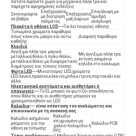
πατάτε.Αφήνετε χώρο για μηχανικά πλήκτρα και
Εμφάνιση VR
παρέχετε αφηρημένες ενδείξεις
Επεξεργασία
Επικάλυψη με
Σκηνογραφία
Επεξεργασία
με διάτρηση
αμυδρή
σε βάθρα
μαξιλαριών
Σχετικά με εμάς
πέλματος
ανάγλυφη
Πλακέτα ή οθόνες LCD
---
Για λειτουργίες οθόνης
Τυπωμένα χρώματα παράθυρα
Επισκεψή εργοστασίου
όπως κόκκινο, μαύρο και ούτω
Διαφανή παράθυρα
καθεξής
Έλεγχος ποιότητας
Κλειδιά
Αγγίξιμα πλήκτρα: μαγικά
Μη αγγίξιμα πλήκτρα:
μεταλλικά θόλοι ή πολυ-θόλοι,
έντυπη ασημένια
Επικοινωνήστε μαζί μας
μεταλλικά θόλοι με διαφορετικές
κηλίδα στο κύκλωμα
διαμέτρους και τύπους πίεσης
Φώτα LED
---
Μινιατούρες LED,χρώματα
Ειδήσεις
LED:λευκό,πράσινο,κόκκινο,μπλε,κίτρινο,πορτοκαλί και
άλλα
Ζητήστε μια προσφορά
Ηλεκτρονικά συστήματα και αισθητήρες ή
επαγωγείς
---
Το EL μπορεί να φωτίζει οπουδήποτε,
όπου θέλετε, και οι αισθητήρες μπορούν να
χρησιμοποιηθούν ως LED
Καλώδια
--- είναι επέκταση του κυκλώματος και
επικοινωνία με τη συσκευή σας
Διακόπτης μεμβρανών οδηγήσεων
Καλώδιο
Καλώδιο ασημένιου
επιχρισμένο με
ρεύματος για την
Καλώδιο PCB
χαλκό/πολυμίδιο ή
Αφής διακόπτης μεμβρανών
οθόνη εκτύπωσης
FPC
Τύποι συνδέσμων
---
1 Μηδενική δύναμη εισαγωγής ((ZIF)