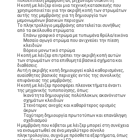
πολυεπίπεδη μεμβράνη ως μηχανισμό διακόπτη.
Η κοπή με λέιζερ είναι μια τεχνική κατασκευής που
χρησιμοποιείται για την ακριβή κοπή των στρωμάτων
αυτής της μεμβράνης για τη δημιουργία των
μεμονωμένων βασικών περιοχών.
Το πληκτρολόγιο μεμβράνης αποτελείται συνήθως
από τα ακόλουθα στρώματα:
Επάνω γραφικό στρώμα με τυπωμένα θρύλα/εικόνα
Μεσαίο αγωγό στρώμα που ανιχνεύει την πίεση
κλειδιών
Βόρειο μονωτικό στρώμα
Η κοπή με λέιζερ επιτρέπει την ακριβή κοπή αυτών
των στρωμάτων στα επιθυμητά βασικά σχήματα και
διαθέσεις.
Αυτή η ακριβής κοπή δημιουργεί καλά καθορισμένες,
ευαίσθητες βασικές περιοχές εντός της συνολικής
επιφάνειας της μεμβράνης.
Η κοπή με λέιζερ προσφέρει πλεονεκτήματα έναντι
της μηχανικής τυποποίησης, όπως:
Ικανότητα δημιουργίας πολύπλοκων, ακανόνιστων
σχημάτων κλειδιών
Στενότερες ανοχές και καθαρότερος ορισμός
άκρων
Ταχύτερη δημιουργία πρωτοτύπων και επανάληψη
σχεδιασμού
Η μεμβράνη που κόβεται με λέιζερ μπορεί στη συνέχεια
να ενσωματωθεί σε ένα μεγαλύτερο σύνολο
πληκτρολογίου, συχνά με πρόσθετα εξαρτήματα, όπως