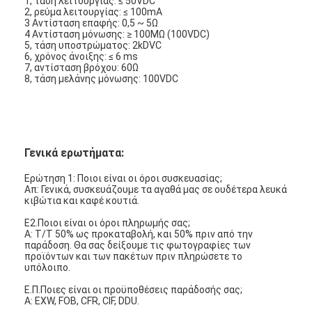
1, τάση λειτουργίας: ≤ 50VDC
2, ρεύμα λειτουργίας: ≤ 100mA
3 Αντίσταση επαφής: 0,5 ~ 5Ω
4 Αντίσταση μόνωσης: ≥ 100MΩ (100VDC)
5, τάση υποστρώματος: 2kDVC
6, χρόνος άνοιξης: ≤ 6 ms
7, αντίσταση βρόχου: 60Ω
8, τάση μελάνης μόνωσης: 100VDC
Γενικά ερωτήματα:
Ερώτηση 1: Ποιοι είναι οι όροι συσκευασίας;
Απ: Γενικά, συσκευάζουμε τα αγαθά μας σε ουδέτερα λευκά
κιβώτια και καφέ κουτιά.
Ε2.Ποιοι είναι οι όροι πληρωμής σας;
Α: T/T 50% ως προκαταβολή, και 50% πριν από την
παράδοση. Θα σας δείξουμε τις φωτογραφίες των
προϊόντων και των πακέτων πριν πληρώσετε το
υπόλοιπο.
Ε.Π.Ποιες είναι οι προϋποθέσεις παράδοσής σας;
Α: EXW, FOB, CFR, CIF, DDU.