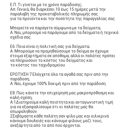
Ε.Π. Τι γίνεται με το χρόνο παράδοσης;
Απ: Γενικά, θα διαρκέσει 10 έως 15 ημέρες μετά την
παραλαβή της προκαταβολικής πληρωμής σας.
για τα προϊόντα και την ποσότητα της παραγγελίας σας.
Μπορείτε να παράγετε σύμφωνα με τα δείγματα;
Α: Ναι, μπορούμε να παράγουμε από τα δείγματα ή τεχνικά
σχέδια σας.
Ε6: Ποια είναι η πολιτική σας για δείγματα;
Α: Μπορούμε να προμηθεύσουμε το δείγμα αν έχουμε
έτοιμα εξαρτήματα σε απόθεμα, αλλά οι πελάτες πρέπει
να πληρώσουν το κόστος του δείγματος και
το κόστος του ταχυδρομείου.
ΕΡΩΤΗΣΗ 7 Ελέγχετε όλα τα αγαθά σας πριν από την
παράδοση;
Α: Ναι, έχουμε 100% δοκιμή πριν από την παράδοση
Ε8: Πώς κάνετε την επιχείρησή μας μακροπρόθεσμη και
καλή σχέση;
Α:1Διατηρούμε καλή ποιότητα και ανταγωνιστική τιμή
για να εξασφαλίσουμε ότι οι πελάτες μας θα
επωφεληθούν.
2Σεβόμαστε κάθε πελάτη σαν φίλο μας και ειλικρινά
κάνουμε δουλειές και κάνουμε φίλους μαζί τους,
ανεξάρτητα από το από πού έρχονται.