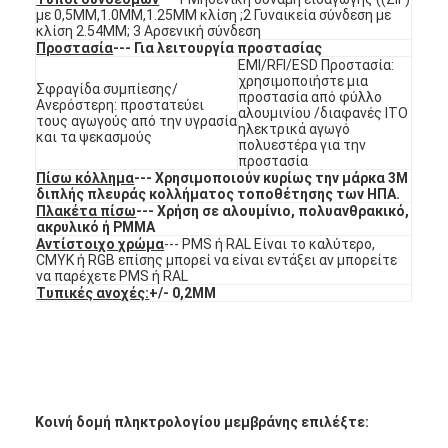
Διακόπτης μεμβρανών FPC
με 0,5MM,1.0MM,1.25MM κλίση ;2 Γυναικεία σύνδεση με
κλίση 2.54MM; 3 Αρσενική σύνδεση
Προστασία
--- Για λειτουργία προστασίας
Αδιάβροχος διακόπτης μεμβρανών
EMI/RFI/ESD Προστασία:
χρησιμοποιήστε μια
Σφραγίδα συμπίεσης/
προστασία από φύλλο
Διακόπτης μεμβράνης ψηφιακής εκτύπωσης
Ανερόστερη: προστατεύει
αλουμινίου /διαφανές ITO
τους αγωγούς από την υγρασία
ηλεκτρικά αγωγό
και τα ψεκασμούς
διακόπτης μεμβράνης με φωτισμό από πίσω
πολυεστέρα για την
προστασία
Πίσω κόλλημα
--- Χρησιμοποιούν κυρίως την μάρκα 3M
Γραφική επικάλυψη
διπλής πλευράς κολλήματος τοποθέτησης των ΗΠΑ.
Πλακέτα πίσω
--- Χρήση σε αλουμίνιο, πολυανθρακικό,
ακρυλικό ή PMMA
Ιατρικός διακόπτης μεμβρανών
Αντίστοιχο χρώμα
--- PMS ή RAL Είναι το καλύτερο,
CMYK ή RGB επίσης μπορεί να είναι εντάξει αν μπορείτε
να παρέχετε PMS ή RAL
Διακόπτης επίπεδης μεμβράνης
Τυπικές ανοχές:
+/- 0,2MM
Διακόπτης μεμβράνης ESD
Εναλλακτικός διακόπτης μεμβράνης LCD
Χωρητικός διακόπτης μεμβρανών
Κοινή δομή πληκτρολογίου μεμβράνης επιλέξτε: