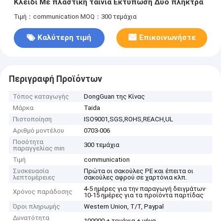
Κλειδί Με πλαστική ταινία Εκτύπωση Δύο πλήκτρα
Τιμή：communication
MOQ：300 τεμάχια
Καλύτερη τιμή
Επικοινωνήστε
Περιγραφή Προϊόντων
Τόπος καταγωγής
DongGuan της Κίνας
Μάρκα
Taida
Πιστοποίηση
ISO9001,SGS,ROHS,REACH,UL
Αριθμό μοντέλου
0703-006
Ποσότητα
300 τεμάχια
παραγγελίας min
Τιμή
communication
Συσκευασία
Πρώτα οι σακούλες PE και έπειτα οι
λεπτομέρειες
σακούλες αφρού σε χαρτόνια κλπ.
4-5 ημέρες για την παραγωγή δειγμάτων·
Χρόνος παράδοσης
10-15 ημέρες για τα προϊόντα παρτίδας
Όροι πληρωμής
Western Union, T/T, Paypal
Δυνατότητα
100000 + τεμάχια + μήνα