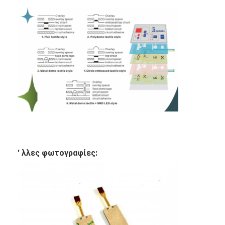
Εναλλακτικός διακόπτης μεμβράνης PCB και καουτσούκ σι
Προστατευτική ταινία και συσκευασία χαρτιού ιχνηλατηρίο
' λλες φωτογραφίες: