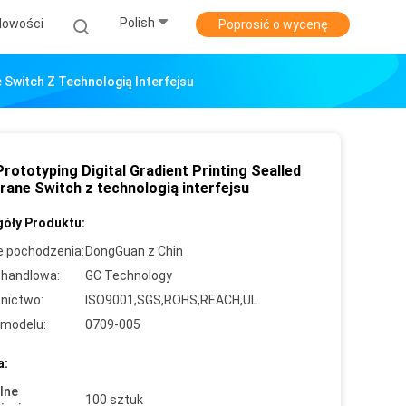
Polish
Nowości
Poprosić o wycenę
e Switch Z Technologią Interfejsu
Prototyping Digital Gradient Printing Sealled
ane Switch z technologią interfejsu
óły Produktu:
e pochodzenia:
DongGuan z Chin
handlowa:
GC Technology
nictwo:
ISO9001,SGS,ROHS,REACH,UL
modelu:
0709-005
a:
lne
100 sztuk