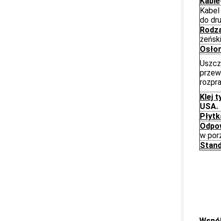
Kable
Kabel
do dr
Rodza
żeńsk
Osło
Uszcze
przew
rozpr
Klej t
USA.
Płytk
Odpow
w por
Stand
Wspól