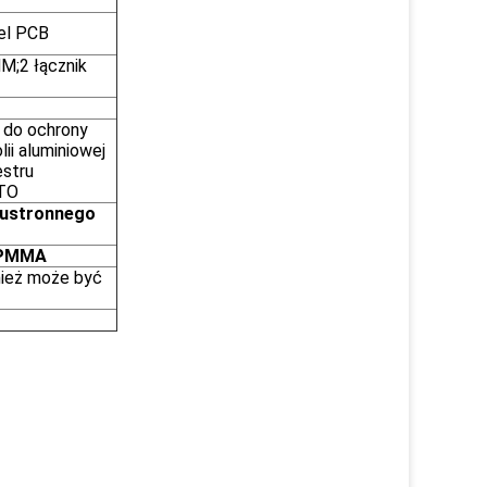
el PCB
M;2 łącznik
 do ochrony
lii aluminiowej
estru
ITO
wustronnego
b PMMA
nież może być