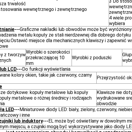
3 Do stoso
sza trwałość
wewnętrzn
stosowania wewnętrznego i zewnętrznego
zewnętrzn
4 wiele pr
wybiera
nianie
---
Graficzne nakładki lub obwodów może być wyróżniony
adzenia metalu kopuły ze stali nierdzewnej dla dobrego dotyku
nięciu.Ostawić miejsce dla mechanicznych klawiszy i zapewnić w
kowe
Wyrobki o szerokości
y z tworzyw
Głup
przekraczającej 10
Wyrobki z poduszki
znych
wybr
mm
lub LCD
---
Do funkcji wyświetlania
ane kolory okien, takie jak czerwony, czarny
Przejrzystość ok
e
sze dotykowe: kopuły metalowe lub kopuły
Klawisze nie dot
kopuły metalowe o różnej średnicy i rodzajach
wydrukowane sre
nia
obwodzie
ła LED
---
Miniaturowe diody LED: biały, zielony, czerwony, niebiesk
ańczowy i inne
zujniki lub induktory
---
EL może być oświetlany w dowolnym mi
nym miejscu, a czujniki mogą być wykorzystywane jako diody L