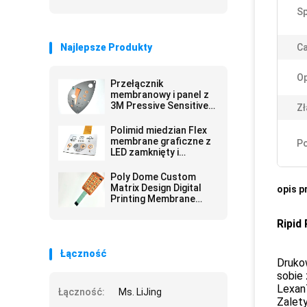
Sp
Najlepsze Produkty
Ca
Op
Przełącznik
membranowy i panel z
3M Pressive Sensitive
Zł
Adhesive
Polimid miedzian Flex
membrane graficzne z
Po
LED zamknięty i
gradient drukowania
Poly Dome Custom
Matrix Design Digital
opis p
Printing Membrane
Keypad Switch
Dostawca w Chinach
Ripid
Łączność
Druko
sobie
LexanT
Łączność:
Ms. LiJing
Zalet