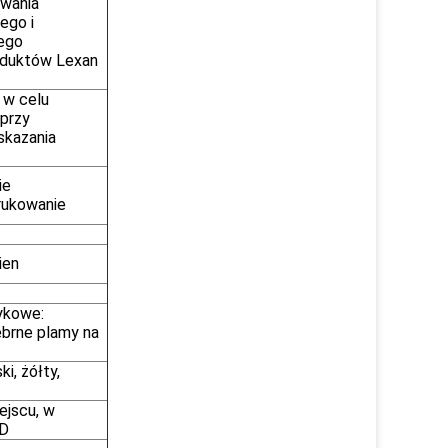
wania
ego i
ego
oduktów Lexan
 w celu
 przy
skazania
ie
ukowanie
ien
ykowe:
brne plamy na
i, żółty,
ejscu, w
ED