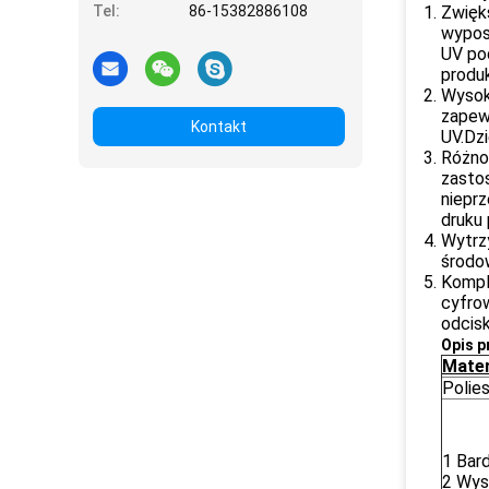
Tel:
86-15382886108
Zwięk
wypos
UV po
produk
Wysoki
zapew
Kontakt
UV.Dz
Różno
zasto
niepr
druku
Wytrzy
środo
Komple
cyfrow
odcisk
Opis p
Mater
Polie
1 Bar
2 Wys