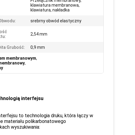
Przełącznik membranowy,
klawiatura membranowa,
klawiatura, nakładka
 Obwodu:
srebrny obwód elastyczny
ość
2,54 mm
tu:
ita Grubość:
0,9 mm
kiem membranowym
,
k membranowy
,
ny
hnologią interfejsu
erfejsu to technologia druku, która łączy w
ie materiału polikarbonatowego
ikach wyszukiwania: