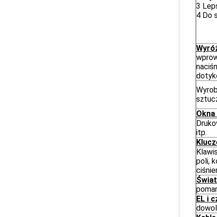
3 Lep
4 Do 
Wyróż
wprow
naciś
doty
Wyrob
sztuc
Okna 
Drukow
itp.
Klucz
Klawi
poli, 
ciśnie
Świat
pomar
EL i c
dowol