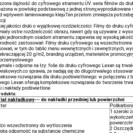
szona dążność do cyfrowego atramentu UV: seria filmów do druk
ażona w powłokę podstawową z jednej strony,wyprodukowane w
d wpływem laminowanego klejuTen przełom zmniejsza potrzebę 
cji
ej jakości druki o wyjątkowej rozdzielczości: Filmy do druku c
niały ostre rozdzielczość obrazu, nawet gdy są używane z wys
ięki jednorodnym osadom atramentu zapewnia się wysoką jakość
rodność zastosowań: Filmy druku cyfrowego są wszechstronne 
sowań, w tym do tablic menu wewnętrznych i zewnętrznych, wyś
zekraczającej 20 g/m2, branding urządzeń, materiałów promocy
 przemysłowego
małe i odporne na łzy: folie do druku cyfrowego Lexan są trwa
wiskowych.co sprawia, że nadają się do długotrwałego stosowan
ksowe rozwiązania dla druku podświetlonego: w połączeniu z biał
ego Lexan oferują kompleksowe rozwiązania do tworzenia trwały
i i nakłady podświetlone
roduktu:
iał nakładkowy
--- do nakładki przedniej lub powierzchni
ster
Polikarbon
1 szeroki z
wykończeń 
powierzchn
dzo wszechstronny do wytłoczenia
2 Oszczęd
oka odporność na substancje chemiczne