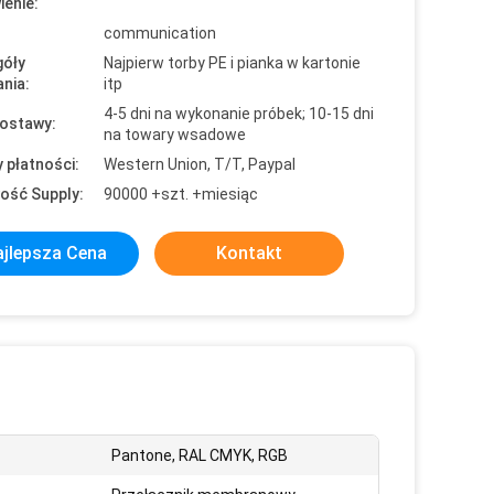
enie:
communication
óły
Najpierw torby PE i pianka w kartonie
nia:
itp
4-5 dni na wykonanie próbek; 10-15 dni
ostawy:
na towary wsadowe
 płatności:
Western Union, T/T, Paypal
ość Supply:
90000 +szt. +miesiąc
jlepsza Cena
Kontakt
Pantone, RAL CMYK, RGB