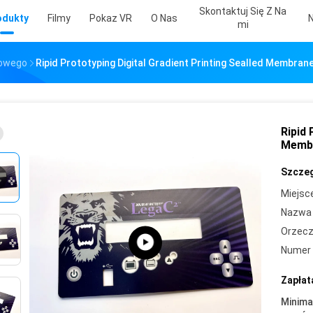
Skontaktuj Się Z Na
odukty
Filmy
Pokaz VR
O Nas
Mi
rowego
Ripid Prototyping Digital Gradient Printing Sealled Membran
Ripid 
Membr
Szczeg
Miejsc
Nazwa 
Orzecz
Numer 
Zapłat
Minima