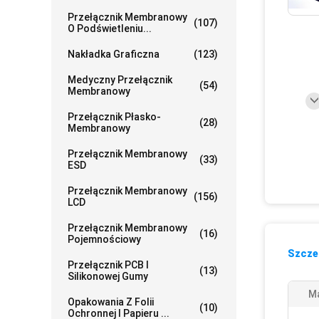
Przełącznik Membranowy
(107)
O Podświetleniu...
Nakładka Graficzna
(123)
Medyczny Przełącznik
(54)
Membranowy
Przełącznik Płasko-
(28)
Membranowy
Przełącznik Membranowy
(33)
ESD
Przełącznik Membranowy
(156)
LCD
Przełącznik Membranowy
(16)
Pojemnościowy
Szczeg
Przełącznik PCB I
(13)
Silikonowej Gumy
Ma
Opakowania Z Folii
(10)
Ochronnej I Papieru ...