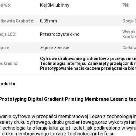
oiwo:
Klej 3M lub inny
PN:
łkowita Grubość:
0,35 mm
Opcje
Wysok
cja LCD:
Przezroczyste okno
Kontak
ącze:
złącze żeńskie
Całkow
Cyfrowe drukowanie gradientów z przełączni
dkreślić:
Technologia interfejsu Zamknięty przełączni
Prototypowanie naciskaczem przełącznika bło
roduktu
 Prototyping Digital Gradient Printing Membrane Lexan z tec
wanie cyfrowe w przepaści membranowej Lexan z technologią int
 zalety druku cyfrowego, druku gradientowego,oraz wykorzystan
echnologia ta oferuje kilka zalet i zalet, jak podkreślono w wyn
y druku membranowego Lexan z technologią interfejsu