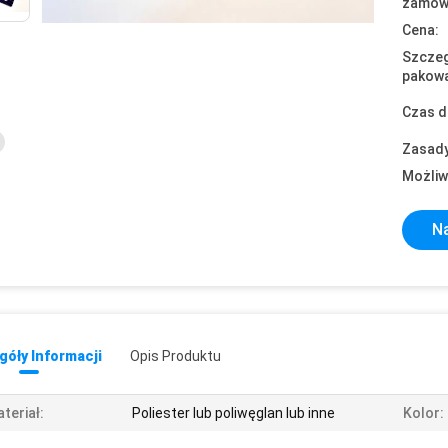
zamówi
Cena:
Szczeg
pakowa
Czas d
Zasady
Możliw
Na
óły Informacji
Opis Produktu
teriał:
Poliester lub poliwęglan lub inne
Kolor: