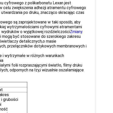
u cyfrowego z polikarbonatu Lexan jest
 celu zwiększenia adhezji atramentu cyfrowego
utwardzania po druku, znacząco skracając czas
yfrowego są zaprojektowane w taki sposób, aby
okiej wytrzymałościami cyfrowymi atramentami
 wydruków o wyjątkowej rozdzielczości
Zmiany
.
i mogą być stosowane do szerokiego zakresu
wietlaczy detalicznych,o masie
jnych, przełączników dotykowych membranowych i
łe i wytrzymałe w różnych warunkach
ia
ymi folii rozpraszającymi światło, filmy druku
ch, odpornych na łzy,i wizualnie oszałamiające
at
akres
i grubości
i
ność