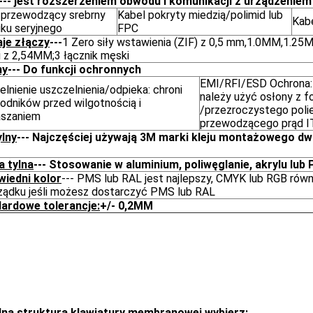
--- jest rozszerzeniem obwodu i komunikacji z urządzeniem
 przewodzący srebrny
Kabel pokryty miedzią/polimid lub
Kab
uku seryjnego
FPC
je złączy
---
1 Zero siły wstawienia (ZIF) z 0,5 mm,1.0MM,1.25M
i z 2,54MM;3 łącznik męski
ny
--- Do funkcji ochronnych
EMI/RFI/ESD Ochrona:
lnienie uszczelnienia/odpieka: chroni
należy użyć osłony z fo
odników przed wilgotnością i
/przezroczystego poli
aszaniem
przewodzącego prąd 
ylny
--- Najczęściej używają 3M marki kleju montażowego d
a tylna
--- Stosowanie w aluminium, poliwęglanie, akrylu lu
iedni kolor
--- PMS lub RAL jest najlepszy, CMYK lub RGB rów
ządku jeśli możesz dostarczyć PMS lub RAL
ardowe tolerancje:
+/- 0,2MM
na struktura klawiatury membranowej wybierz: