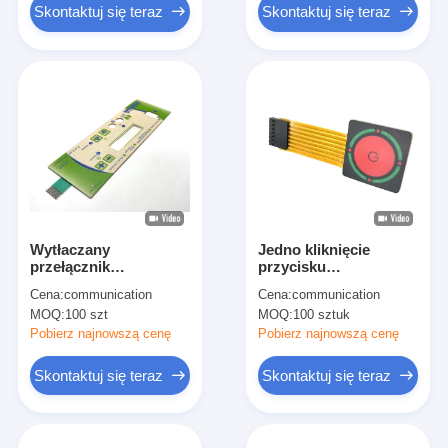
Skontaktuj się teraz
Skontaktuj się teraz
Wytłaczany
Jedno kliknięcie
przełącznik
przycisku
membranowy LED z
wymocowane
Cena:
communication
Cena:
communication
dotykową informacją
przełącznik
MOQ:
100 szt
MOQ:
100 sztuk
zwrotną dla
membranowy LED z
ulepszonego interfejsu
elastycznym kablem
Pobierz najnowszą cenę
Pobierz najnowszą cenę
użytkownika i
miedzianym
doświadczenia
Skontaktuj się teraz
Skontaktuj się teraz