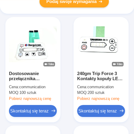
Podaj swoje wymagania
Dostosowanie
240gm Trip Force 3
przełącznika
Kontakty kopuły LED
dotykowego z dwoma
przełącznik
Cena:
communication
Cena:
communication
elastycznymi kablami
membranowy z
MOQ:
100 sztuk
MOQ:
200 sztuk
wstążkowymi
zgodnością ROHS
Pobierz najnowszą cenę
Pobierz najnowszą cenę
Skontaktuj się teraz
Skontaktuj się teraz