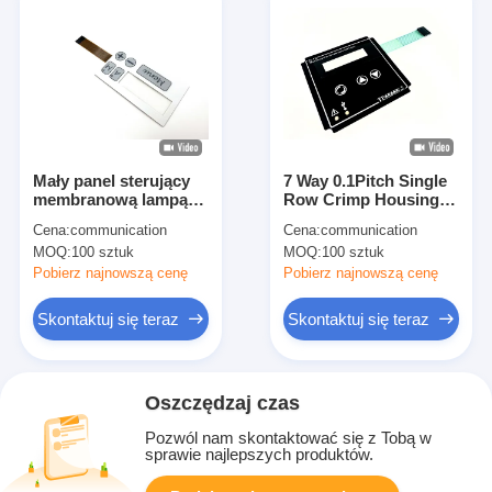
Mały panel sterujący
7 Way 0.1Pitch Single
membranową lampą
Row Crimp Housing
LED z powłoką
Membrane Keypad
Cena:
communication
Cena:
communication
polikarbonatową
With LED For
MOQ:
100 sztuk
MOQ:
100 sztuk
Temperature
Controller
Pobierz najnowszą cenę
Pobierz najnowszą cenę
Skontaktuj się teraz
Skontaktuj się teraz
Oszczędzaj czas
Pozwól nam skontaktować się z Tobą w
sprawie najlepszych produktów.