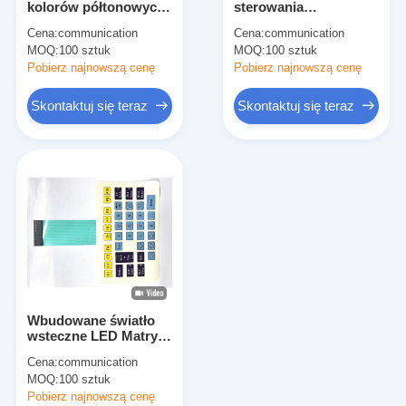
kolorów półtonowych
sterowania
Przełącznik membranowy FPC
LED Przełącznik
dotykowego z
Cena:
communication
Cena:
communication
membranowy z
membranową kleją
MOQ:
przełącznik membranowy wodoodporny
100 sztuk
MOQ:
100 sztuk
profesjonalnym
instrumentową z
dostosowaniem
światłem LED
Pobierz najnowszą cenę
Pobierz najnowszą cenę
Przełącznik membranowy do druku cyfrowego
Skontaktuj się teraz
Skontaktuj się teraz
Przełącznik membranowy o podświetleniu
Nakładka graficzna
Medyczny przełącznik membranowy
Przełącznik płasko-membranowy
Przełącznik membranowy ESD
Wbudowane światło
Przełącznik membranowy LCD
wsteczne LED Matryca
FFC Wybudowane
Cena:
communication
przełącznik
Przełącznik membranowy pojemnościowy
MOQ:
100 sztuk
membranowy z
błędami
Pobierz najnowszą cenę