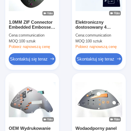
Pokaz VR
O nas
1.0MM ZIF Connector
Elektroniczny
Embedded Embossed
dostosowany 4
Wycieczka po fabryce
Membrane Switch dla
przycisk przełącznik
Cena:
communication
Cena:
communication
fryzjerów
membranowy z
MOQ:
100 sztuk
MOQ:
100 sztuk
wbudowaną
Kontrola jakości
odbarwioną diodą LED
Pobierz najnowszą cenę
Pobierz najnowszą cenę
Skontaktuj się z nami
Skontaktuj się teraz
Skontaktuj się teraz
Nowości
Poproś o wycenę
Przełącznik membranowy LED
Dotykowy przełącznik membranowy
OEM Wydrukowanie
Wodaodporny panel