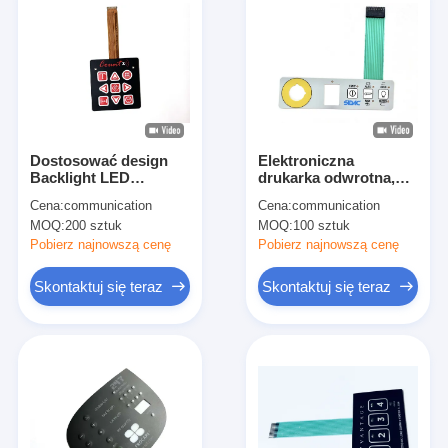
Dostosować design
Elektroniczna
Backlight LED
drukarka odwrotna,
Membrane klawiatura
klawiatura
Cena:
communication
Cena:
communication
RGB z perymetrem
membranowa o
MOQ:
200 sztuk
MOQ:
100 sztuk
Emboss klawisze
wysokiej wydajności
Pobierz najnowszą cenę
Pobierz najnowszą cenę
Skontaktuj się teraz
Skontaktuj się teraz
Dom
Produkty
filmy