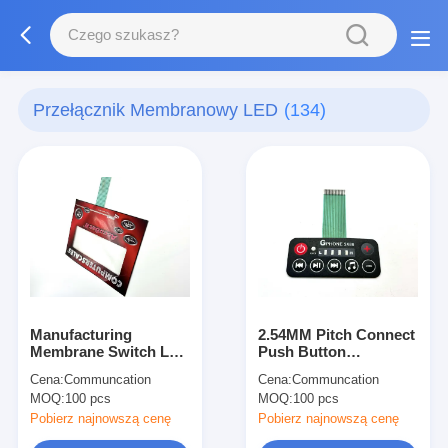
Przełącznik Membranowy LED
(134)
Manufacturing
2.54MM Pitch Connect
Membrane Switch LED
Push Button
Membrane Switch with
Membrane Switch for
Cena:
Communcation
Cena:
Communcation
Female Connector and
3V-24V Operating
MOQ:
100 pcs
MOQ:
100 pcs
Velvet Texture/Glossy
Voltage Efficiency
Surface Finish
Needs
Pobierz najnowszą cenę
Pobierz najnowszą cenę