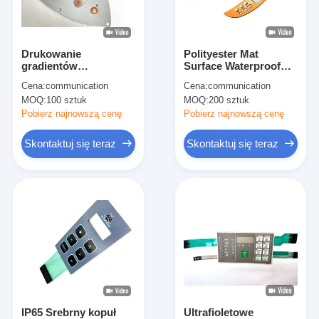
Pokaz VR
O nas
Drukowanie
Polityester Mat
gradientów
Surface Waterproof
Wycieczka po fabryce
wodoodporne
Membrane Switch dla
Cena:
communication
Cena:
communication
przyciski błony
elektronicznego
MOQ:
100 sztuk
MOQ:
200 sztuk
przełącznika światło
sterownika
Kontrola jakości
tylne LED dla panelu
Pobierz najnowszą cenę
Pobierz najnowszą cenę
sterowania TASKI
Skontaktuj się z nami
Skontaktuj się teraz
Skontaktuj się teraz
Nowości
Poproś o wycenę
Przełącznik membranowy LED
Dotykowy przełącznik membranowy
IP65 Srebrny kopuł
Ultrafioletowe