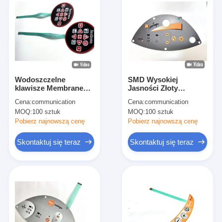
Wodoszczelne
SMD Wysokiej
klawisze Membrane
Jasności Złoty
Panel sterowania
Przełącznik Kopuły
Cena:
communication
Cena:
communication
dotykowego
Metalowej z IP67
MOQ:
100 sztuk
MOQ:
100 sztuk
Niezawodność z
montowanym SMD
Pobierz najnowszą cenę
Pobierz najnowszą cenę
Skontaktuj się teraz
Skontaktuj się teraz
Dom
Produkty
filmy