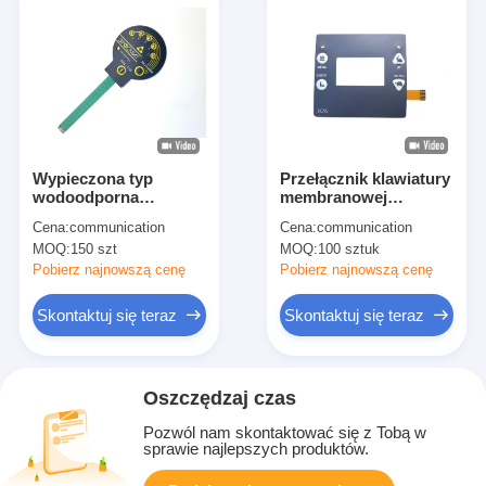
Wypieczona typ
Przełącznik klawiatury
wodoodporna
membranowej
elastyczna membrana
elastyczności
Cena:
communication
Cena:
communication
przełączniki światło
przeciwfioletowej dla
MOQ:
150 szt
MOQ:
100 sztuk
LED do sterownika
sterownika
badawczego
zewnętrznego
Pobierz najnowszą cenę
Pobierz najnowszą cenę
Skontaktuj się teraz
Skontaktuj się teraz
Oszczędzaj czas
Pozwól nam skontaktować się z Tobą w
sprawie najlepszych produktów.