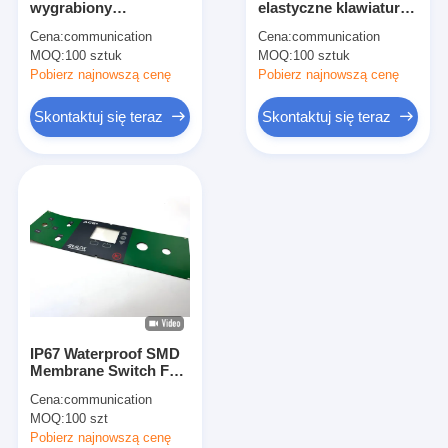
wygrabiony
elastyczne klawiatury
Przełącznik membranowy FPC
przełącznik błony
membranowe z
Cena:
communication
Cena:
communication
silikonowej z
kontrolerem
MOQ:
przełącznik membranowy wodoodporny
100 sztuk
MOQ:
100 sztuk
atramentem odpornym
zewnętrznym
na promieniowanie UV
Pobierz najnowszą cenę
Pobierz najnowszą cenę
i klejem akrylowym
Przełącznik membranowy do druku cyfrowego
Skontaktuj się teraz
Skontaktuj się teraz
Przełącznik membranowy o podświetleniu
Nakładka graficzna
Medyczny przełącznik membranowy
Przełącznik płasko-membranowy
Przełącznik membranowy ESD
IP67 Waterproof SMD
Przełącznik membranowy LCD
Membrane Switch For
High Brightness And
Cena:
communication
Durability In Industrial
Przełącznik membranowy pojemnościowy
MOQ:
100 szt
Automation
Pobierz najnowszą cenę