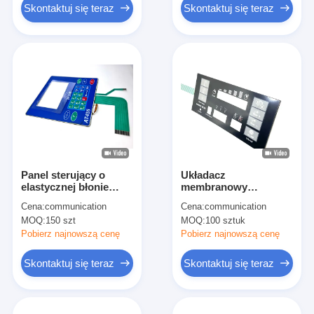
Skontaktuj się teraz
Skontaktuj się teraz
Panel sterujący o
Układacz
elastycznej błonie
membranowy
wodoodpornej typu
wodoodporny FFC
Cena:
communication
Cena:
communication
embozowany dla
Flex Cable z kobiecą
MOQ:
150 szt
MOQ:
100 sztuk
sterownika
obudową Scrip
badawczego
Pobierz najnowszą cenę
Pobierz najnowszą cenę
Skontaktuj się teraz
Skontaktuj się teraz