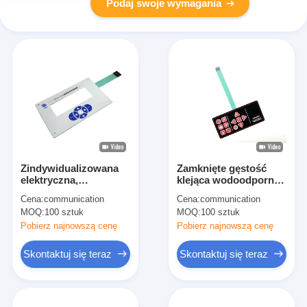
Podaj swoje wymagania
Zindywidualizowana
Zamknięte gęstość
elektryczna,
klejąca wodoodporny
wodoodporna
przełącznik
Cena:
communication
Cena:
communication
klawiatura
membranowy
MOQ:
100 sztuk
MOQ:
100 sztuk
membranowa dla
oszczędzanie energii
profesjonalnego
dla baterii Ocean
Pobierz najnowszą cenę
Pobierz najnowszą cenę
kontrolera
Power
przemysłowego
Skontaktuj się teraz
Skontaktuj się teraz