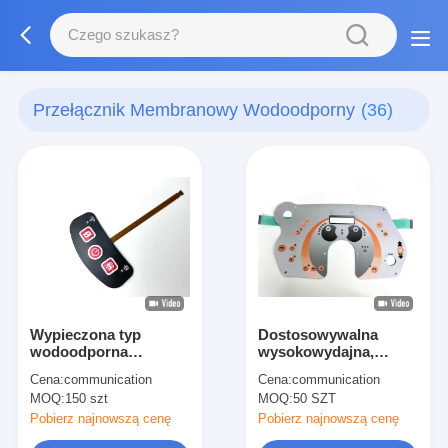
Przełącznik Membranowy Wodoodporny
(36)
Wypieczona typ
Dostosowywalna
wodoodporna
wysokowydajna,
elastyczna membrana
wodoodporna
Cena:
communication
Cena:
communication
przełączniki światło
klawiatura
MOQ:
150 szt
MOQ:
50 SZT
LED do sterownika
membranowa z złotą
badawczego
kopułą metalową
Pobierz najnowszą cenę
Pobierz najnowszą cenę