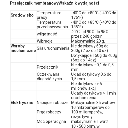
Przełącznik membranowy
Wskaźnik wydajności
Pokaz VR
Temperatura
-40°C do +80°C (-40°C do
Środowisko
pracy
176°F)
O nas
Temperatura
-40°C do +85°C (-40°C do
przechowywania
185°F)
Wycieczka po fabryce
40°C, od 90% do 95%
wilgotność
przez 240 godzin
Wibracje
Maksymalnie 20 g.
Kontrola jakości
Wyroby
Nie dotykowy 60g do
Siła uruchomienia
mechaniczne
300g (2 oz do 10 oz)
Dotykające 150g do 400g
Skontaktuj się z nami
(6oz do 14oz)
Nie dotykowe 0,1 do 0,5
Przełącznik
Nowości
mm
Oczekiwana
Układ dotykowy 0,6 do
długość życia
1,5 mm
Poproś o wycenę
Nie dotykowe > 5
milionów akcji
Układy dotykowe > 1 mln
uruchomienia
Elektryczne
Napięcie robocze
Maksymalnie 35 woltów
Przełącznik membranowy LED
10 mikroamperów do
Prąd roboczy
100 miliamperów,
rezystywny
Dotykowy przełącznik membranowy
Moc operacyjna
maksymalnie 1 watt
10 - 500 ohm, w