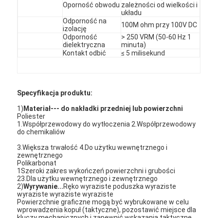
Oporność obwodu
zależności od wielkości i
Przełącznik membranowy FPC
układu
Odporność na
100M ohm przy 100V DC
przełącznik membranowy wodoodporny
izolację
Odporność
> 250 VRM (50-60 Hz 1
dielektryczna
minuta)
Przełącznik membranowy do druku cyfrowego
Kontakt odbić
≤ 5 milisekund
Przełącznik membranowy o podświetleniu
Nakładka graficzna
Specyfikacja produktu:
1)
Materiał--- do nakładki przedniej lub powierzchni
Medyczny przełącznik membranowy
Poliester
1.Współprzewodowy do wytłoczenia 2.Współprzewodowy
do chemikaliów
Przełącznik płasko-membranowy
3.Większa trwałość 4.Do użytku wewnętrznego i
zewnętrznego
Przełącznik membranowy ESD
Polikarbonat
1Szeroki zakres wykończeń powierzchni i grubości
Przełącznik membranowy LCD
23.Dla użytku wewnętrznego i zewnętrznego
2)
Wyrywanie...
Ręko wyraziste poduszka wyraziste
wyraziste wyraziste wyraziste
Przełącznik membranowy pojemnościowy
Powierzchnie graficzne mogą być wybrukowane w celu
wprowadzenia kopuł (taktyczne), pozostawić miejsce dla
kluczy mechanicznych i zapewnić wskazania taktyczne