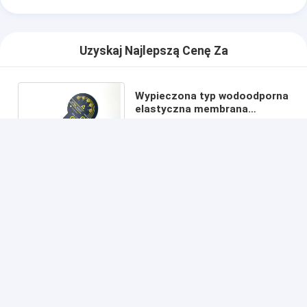
Uzyskaj Najlepszą Cenę Za
Wypieczona typ wodoodporna
elastyczna membrana
przełączniki światło LED do
sterownika badawczego
Kontyntynuj
Polecane Produkty