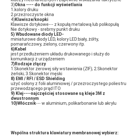
Przełącznik PCB i silikonowej gumy
3)
Okna ---- do funkcji wyświetlania
1
.
kolory druku
2.przezroczyste okna
Opakowania z folii ochronnej i papieru śledzącego
4)
Klawisze/knopki
Klawisze dotykowe--- z kopułą metalową lub polikopułą
Nie dotykowy - srebrny punkt druku
5) Wbudowane diody LED-
miniaturowe diody LED, kolory LED:biały, żółty,
pomarańczowy, zielony, czerwony itp.
6)Kabel
jest przedłużeniem układu drukowanego i służy do
komunikacji z urządzeniem
7)
Rodzaje złączy
1.Skonektor zerowej siły wstawienia (ZIF); 2.Skonektor
żeński; 3.Skonektor męski
8)
EMI / RFI / ESD Shielding
użyć osłony z folii aluminiowej / przezroczystego poliestru
przewodzącego prąd ITO
9)
Klej
----najczęściej stosowane są kleje 3M z
dwustronnym
10)
Włócznik
--- w aluminium, polikarbonanie lub akrylu
Wspólna struktura klawiatury membranowej wybierz: