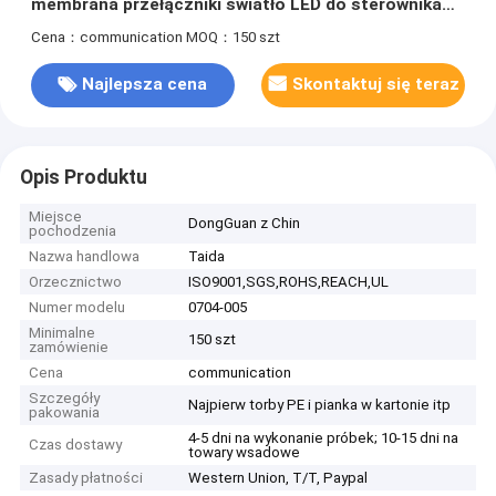
membrana przełączniki światło LED do sterownika
badawczego
Cena：communication
MOQ：150 szt
Najlepsza cena
Skontaktuj się teraz
Opis Produktu
Miejsce
DongGuan z Chin
pochodzenia
Nazwa handlowa
Taida
Orzecznictwo
ISO9001,SGS,ROHS,REACH,UL
Numer modelu
0704-005
Minimalne
150 szt
zamówienie
Cena
communication
Szczegóły
Najpierw torby PE i pianka w kartonie itp
pakowania
4-5 dni na wykonanie próbek; 10-15 dni na
Czas dostawy
towary wsadowe
Zasady płatności
Western Union, T/T, Paypal