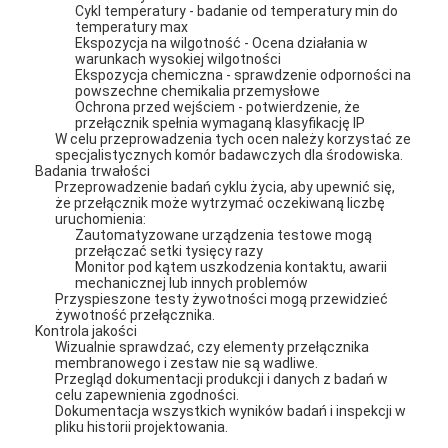
Cykl temperatury - badanie od temperatury min do
temperatury max
Ekspozycja na wilgotność - Ocena działania w
warunkach wysokiej wilgotności
Ekspozycja chemiczna - sprawdzenie odporności na
powszechne chemikalia przemysłowe
Ochrona przed wejściem - potwierdzenie, że
przełącznik spełnia wymaganą klasyfikację IP
W celu przeprowadzenia tych ocen należy korzystać ze
specjalistycznych komór badawczych dla środowiska.
Badania trwałości
Przeprowadzenie badań cyklu życia, aby upewnić się,
że przełącznik może wytrzymać oczekiwaną liczbę
uruchomienia:
Zautomatyzowane urządzenia testowe mogą
przełączać setki tysięcy razy
Monitor pod kątem uszkodzenia kontaktu, awarii
mechanicznej lub innych problemów
Przyspieszone testy żywotności mogą przewidzieć
żywotność przełącznika.
Kontrola jakości
Dom
Wizualnie sprawdzać, czy elementy przełącznika
membranowego i zestaw nie są wadliwe.
Produkty
Przegląd dokumentacji produkcji i danych z badań w
celu zapewnienia zgodności.
Dokumentacja wszystkich wyników badań i inspekcji w
filmy
pliku historii projektowania.