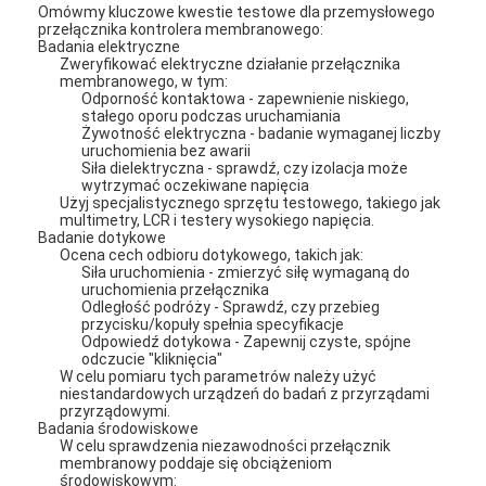
Omówmy kluczowe kwestie testowe dla przemysłowego
przełącznika kontrolera membranowego:
Badania elektryczne
Zweryfikować elektryczne działanie przełącznika
membranowego, w tym:
Odporność kontaktowa - zapewnienie niskiego,
stałego oporu podczas uruchamiania
Żywotność elektryczna - badanie wymaganej liczby
uruchomienia bez awarii
Siła dielektryczna - sprawdź, czy izolacja może
wytrzymać oczekiwane napięcia
Użyj specjalistycznego sprzętu testowego, takiego jak
multimetry, LCR i testery wysokiego napięcia.
Badanie dotykowe
Ocena cech odbioru dotykowego, takich jak:
Siła uruchomienia - zmierzyć siłę wymaganą do
uruchomienia przełącznika
Odległość podróży - Sprawdź, czy przebieg
przycisku/kopuły spełnia specyfikacje
Odpowiedź dotykowa - Zapewnij czyste, spójne
odczucie "kliknięcia"
W celu pomiaru tych parametrów należy użyć
niestandardowych urządzeń do badań z przyrządami
przyrządowymi.
Badania środowiskowe
W celu sprawdzenia niezawodności przełącznik
membranowy poddaje się obciążeniom
środowiskowym: