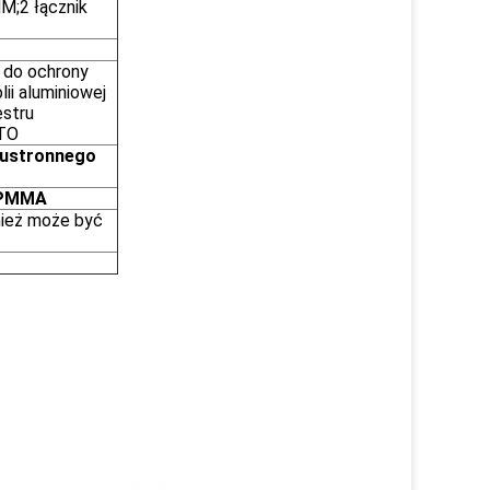
M;2 łącznik
 do ochrony
lii aluminiowej
estru
ITO
wustronnego
b PMMA
nież może być