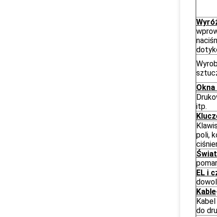
Wyróż
wprow
naciś
doty
Wyrob
sztuc
Okna 
Drukow
itp.
Klucz
Klawi
poli, 
ciśnie
Świat
pomar
EL i c
dowol
Kable
Kabel
do dr