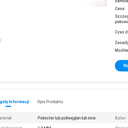
zamówi
Cena:
Szczeg
pakowa
Czas d
Zasady
Możliw
Na
óły Informacji
Opis Produktu
teriał:
Poliester lub poliwęglan lub inne
Kolor: