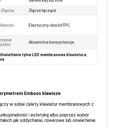
:
3M468 klej lub inne
 Złącza:
Złącze łączące
 Obwodu:
Elastyczny obwód FPC
czenie
Aksamitna konsystencja
zchni:
dświetlenie tylne LED membranowa klawiatura
,
nia
perymetrem Emboss klawisze
ączy w sobie zalety klawiatur membranowych z
unkcjonalność i estetykę.albo poprzez wybór
akich jak oddychanie, rowerowe lub oświetlenie