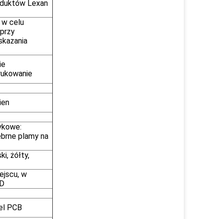
oduktów Lexan
 w celu
 przy
skazania
ie
ukowanie
ien
ykowe:
brne plamy na
i, żółty,
ejscu, w
ED
el PCB