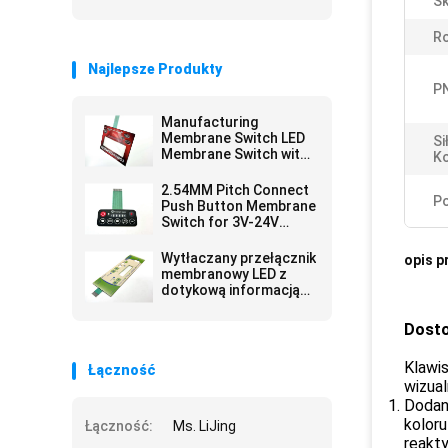
Sk
Ro
Najlepsze Produkty
P
Manufacturing
Membrane Switch LED
Si
Membrane Switch with
Ko
Female Connector and
Velvet Texture/Glossy
2.54MM Pitch Connect
Po
Surface Finish
Push Button Membrane
Switch for 3V-24V
Operating Voltage
Efficiency Needs
Wytłaczany przełącznik
opis p
membranowy LED z
dotykową informacją
zwrotną dla
ulepszonego interfejsu
Dosto
użytkownika i
doświadczenia
Klawi
Łączność
wizual
Dodan
kolor
Łączność:
Ms. LiJing
reakty