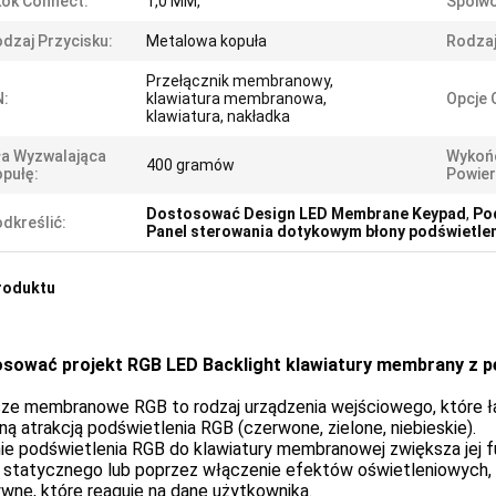
ok Connect:
1,0 MM,
Spoiwo
dzaj Przycisku:
Metalowa kopuła
Rodzaj
Przełącznik membranowy,
N:
klawiatura membranowa,
Opcje
klawiatura, nakładka
ła Wyzwalająca
Wykoń
400 gramów
pułę:
Powier
Dostosować Design LED Membrane Keypad
,
Po
dkreślić:
Panel sterowania dotykowym błony podświetle
roduktu
sować projekt RGB LED Backlight klawiatury membrany z 
sze membranowe RGB to rodzaj urządzenia wejściowego, które ł
ną atrakcją podświetlenia RGB (czerwone, zielone, niebieskie).
ie podświetlenia RGB do klawiatury membranowej zwiększa jej f
u statycznego lub poprzez włączenie efektów oświetleniowych, t
wne, które reaguje na dane użytkownika.