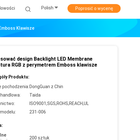
Polish
Nowości
Poprosić o wycenę
 Emboss Klawisze
sować design Backlight LED Membrane
atura RGB z perymetrem Emboss klawisze
óły Produktu:
e pochodzenia:
DongGuan z Chin
handlowa:
Taida
nictwo:
ISO9001,SGS,ROHS,REACH,UL
modelu:
231-006
a:
lne
200 sztuk