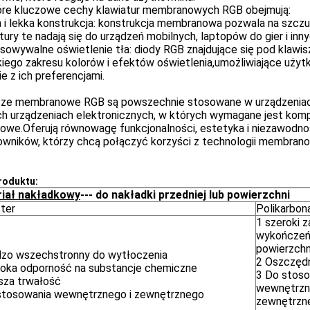
óre kluczowe cechy klawiatur membranowych RGB obejmują:
 i lekka konstrukcja: konstrukcja membranowa pozwala na szczup
tury te nadają się do urządzeń mobilnych, laptopów do gier i 
sowywalne oświetlenie tła: diody RGB znajdujące się pod klaw
iego zakresu kolorów i efektów oświetlenia,umożliwiające użyt
e z ich preferencjami.
sze membranowe RGB są powszechnie stosowane w urządzeniach p
ch urządzeniach elektronicznych, w których wymagane jest kom
iowe.Oferują równowagę funkcjonalności, estetyka i niezawodno
wników, którzy chcą połączyć korzyści z technologii membranow
roduktu:
iał nakładkowy
--- do nakładki przedniej lub powierzchni
ster
Polikarbon
1 szeroki z
wykończeń 
powierzchn
dzo wszechstronny do wytłoczenia
2 Oszczęd
oka odporność na substancje chemiczne
3 Do stoso
sza trwałość
wewnętrzn
stosowania wewnętrznego i zewnętrznego
zewnętrzn