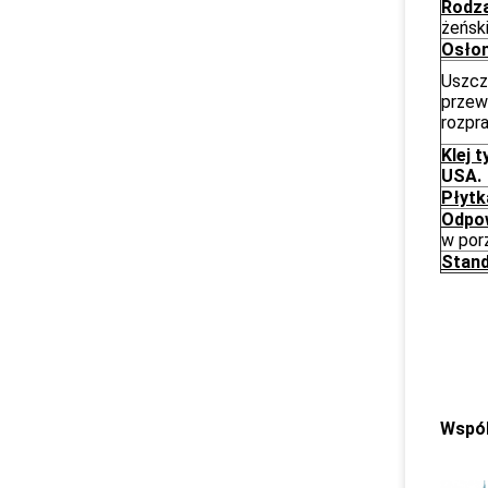
Rodza
żeńsk
Osło
Uszcze
przew
rozpr
Klej t
USA.
Płytk
Odpow
w por
Stand
Wspól