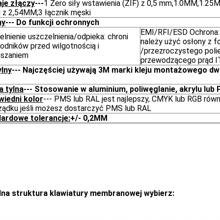
je złączy
---
1 Zero siły wstawienia (ZIF) z 0,5 mm,1.0MM,1.25M
i z 2,54MM;3 łącznik męski
ny
--- Do funkcji ochronnych
EMI/RFI/ESD Ochrona:
lnienie uszczelnienia/odpieka: chroni
należy użyć osłony z fo
odników przed wilgotnością i
/przezroczystego poli
aszaniem
przewodzącego prąd 
ylny
--- Najczęściej używają 3M marki kleju montażowego d
a tylna
--- Stosowanie w aluminium, poliwęglanie, akrylu lu
iedni kolor
--- PMS lub RAL jest najlepszy, CMYK lub RGB rów
ządku jeśli możesz dostarczyć PMS lub RAL
ardowe tolerancje:
+/- 0,2MM
na struktura klawiatury membranowej wybierz: