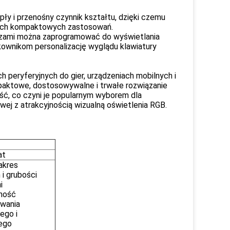
ły i przenośny czynnik kształtu, dzięki czemu
innych kompaktowych zastosowań.
iszami można zaprogramować do wyświetlania
kownikom personalizację wyglądu klawiatury
eryferyjnych do gier, urządzeniach mobilnych i
paktowe, dostosowywalne i trwałe rozwiązanie
ść, co czyni je popularnym wyborem dla
ej z atrakcyjnością wizualną oświetlenia RGB.
at
akres
i grubości
i
ność
wania
ego i
ego