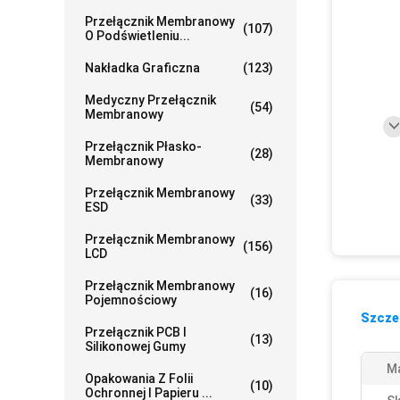
Przełącznik Membranowy
(107)
O Podświetleniu...
Nakładka Graficzna
(123)
Medyczny Przełącznik
(54)
Membranowy
Przełącznik Płasko-
(28)
Membranowy
Przełącznik Membranowy
(33)
ESD
Przełącznik Membranowy
(156)
LCD
Przełącznik Membranowy
(16)
Pojemnościowy
Szczeg
Przełącznik PCB I
(13)
Silikonowej Gumy
Ma
Opakowania Z Folii
(10)
Ochronnej I Papieru ...