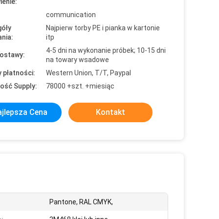
enie:
communication
óły
Najpierw torby PE i pianka w kartonie
nia:
itp
4-5 dni na wykonanie próbek; 10-15 dni
ostawy:
na towary wsadowe
 płatności:
Western Union, T/T, Paypal
ość Supply:
78000 +szt. +miesiąc
jlepsza Cena
Kontakt
Pantone, RAL CMYK,