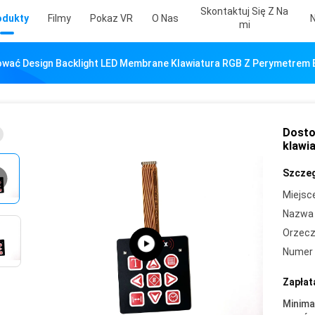
Skontaktuj Się Z Na
odukty
Filmy
Pokaz VR
O Nas
Mi
wać Design Backlight LED Membrane Klawiatura RGB Z Perymetrem
Dosto
klawi
Szczeg
Miejsc
Nazwa 
Orzecz
Numer 
Zapłat
Minima