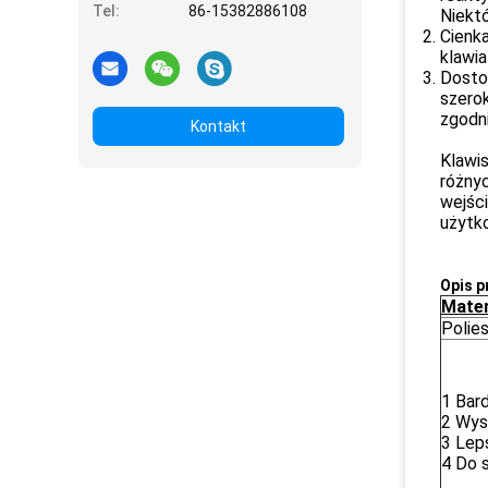
Tel:
86-15382886108
Niekt
Cienka
klawia
Dosto
szerok
zgodni
Kontakt
Klawi
różny
wejśc
użytko
Opis p
Mater
Polie
1 Bar
2 Wys
3 Lep
4 Do 