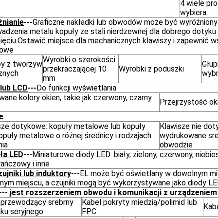
4 wiele pr
wybiera
nianie
---
Graficzne nakładki lub obwodów może być wyróżniony
adzenia metalu kopuły ze stali nierdzewnej dla dobrego dotyku
nięciu.Ostawić miejsce dla mechanicznych klawiszy i zapewnić w
kowe
Wyrobki o szerokości
y z tworzyw
Głup
przekraczającej 10
Wyrobki z poduszki
znych
wybr
mm
lub LCD
---
Do funkcji wyświetlania
ane kolory okien, takie jak czerwony, czarny
Przejrzystość ok
e
sze dotykowe: kopuły metalowe lub kopuły
Klawisze nie dot
kopuły metalowe o różnej średnicy i rodzajach
wydrukowane sre
nia
obwodzie
ła LED
---
Miniaturowe diody LED: biały, zielony, czerwony, niebiesk
ańczowy i inne
zujniki lub induktory
---
EL może być oświetlany w dowolnym mi
nym miejscu, a czujniki mogą być wykorzystywane jako diody L
--- jest rozszerzeniem obwodu i komunikacji z urządzeniem
 przewodzący srebrny
Kabel pokryty miedzią/polimid lub
Kab
uku seryjnego
FPC