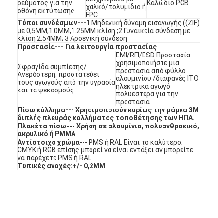
ρεύματος για την
Καλώδιο PCB
Διακόπτης μεμβρανών FPC
χαλκό/πολυμίδιο ή
οθόνη εκτύπωσης
FPC
Τύποι συνδέσμων
---
1 Μηδενική δύναμη εισαγωγής ((ZIF)
Αδιάβροχος διακόπτης μεμβρανών
με 0,5MM,1.0MM,1.25MM κλίση ;2 Γυναικεία σύνδεση με
κλίση 2.54MM; 3 Αρσενική σύνδεση
Προστασία
--- Για λειτουργία προστασίας
Διακόπτης μεμβράνης ψηφιακής εκτύπωσης
EMI/RFI/ESD Προστασία:
χρησιμοποιήστε μια
Σφραγίδα συμπίεσης/
διακόπτης μεμβράνης με φωτισμό από πίσω
προστασία από φύλλο
Ανερόστερη: προστατεύει
αλουμινίου /διαφανές ITO
τους αγωγούς από την υγρασία
ηλεκτρικά αγωγό
και τα ψεκασμούς
Γραφική επικάλυψη
πολυεστέρα για την
προστασία
Πίσω κόλλημα
--- Χρησιμοποιούν κυρίως την μάρκα 3M
Ιατρικός διακόπτης μεμβρανών
διπλής πλευράς κολλήματος τοποθέτησης των ΗΠΑ.
Πλακέτα πίσω
--- Χρήση σε αλουμίνιο, πολυανθρακικό,
ακρυλικό ή PMMA
Διακόπτης επίπεδης μεμβράνης
Αντίστοιχο χρώμα
--- PMS ή RAL Είναι το καλύτερο,
CMYK ή RGB επίσης μπορεί να είναι εντάξει αν μπορείτε
Διακόπτης μεμβράνης ESD
να παρέχετε PMS ή RAL
Τυπικές ανοχές:
+/- 0,2MM
Εναλλακτικός διακόπτης μεμβράνης LCD
Χωρητικός διακόπτης μεμβρανών