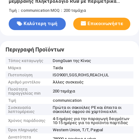
μεμβράνης πληκτρολόγιο RGB με περιμετρικά
εμβολιασμένα πλήκτρα
Τιμή：communication
MOQ：200 τεμάχια
Καλύτερη τιμή
Επικοινωνήστε
Περιγραφή Προϊόντων
Τόπος καταγωγής
DongGuan της Κίνας
Μάρκα
Taida
Πιστοποίηση
ISO9001,SGS,ROHS,REACH,UL
Αριθμό μοντέλου
Άλλες συσκευές
Ποσότητα
200 τεμάχια
παραγγελίας min
Τιμή
communication
Συσκευασία
Πρώτα οι σακούλες PE και έπειτα οι
λεπτομέρειες
σακούλες αφρού σε χαρτόνια κλπ.
4-5 ημέρες για την παραγωγή δειγμάτων·
Χρόνος παράδοσης
10-15 ημέρες για τα προϊόντα παρτίδας
Όροι πληρωμής
Western Union, T/T, Paypal
Δυνατότητα
78000 + τεμάχια + μήνα