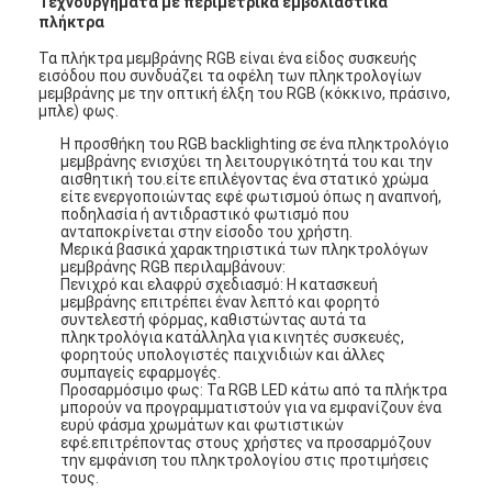
Τεχνουργήματα με περιμετρικά εμβολιαστικά
πλήκτρα
Τα πλήκτρα μεμβράνης RGB είναι ένα είδος συσκευής
εισόδου που συνδυάζει τα οφέλη των πληκτρολογίων
μεμβράνης με την οπτική έλξη του RGB (κόκκινο, πράσινο,
μπλε) φως.
Η προσθήκη του RGB backlighting σε ένα πληκτρολόγιο
μεμβράνης ενισχύει τη λειτουργικότητά του και την
αισθητική του.είτε επιλέγοντας ένα στατικό χρώμα
είτε ενεργοποιώντας εφέ φωτισμού όπως η αναπνοή,
ποδηλασία ή αντιδραστικό φωτισμό που
ανταποκρίνεται στην είσοδο του χρήστη.
Μερικά βασικά χαρακτηριστικά των πληκτρολόγων
μεμβράνης RGB περιλαμβάνουν:
Πενιχρό και ελαφρύ σχεδιασμό: Η κατασκευή
μεμβράνης επιτρέπει έναν λεπτό και φορητό
συντελεστή φόρμας, καθιστώντας αυτά τα
πληκτρολόγια κατάλληλα για κινητές συσκευές,
φορητούς υπολογιστές παιχνιδιών και άλλες
συμπαγείς εφαρμογές.
Προσαρμόσιμο φως: Τα RGB LED κάτω από τα πλήκτρα
μπορούν να προγραμματιστούν για να εμφανίζουν ένα
ευρύ φάσμα χρωμάτων και φωτιστικών
εφέ.επιτρέποντας στους χρήστες να προσαρμόζουν
την εμφάνιση του πληκτρολογίου στις προτιμήσεις
τους.