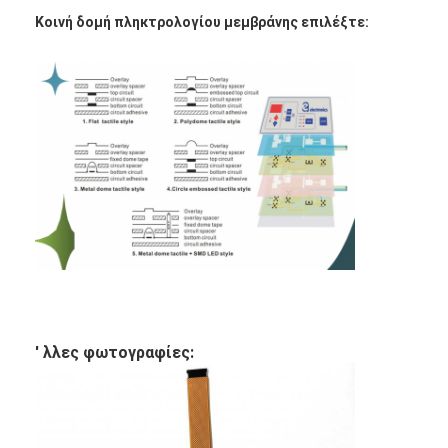
Εναλλακτικός διακόπτης μεμβράνης PCB και καουτσούκ σι
Κοινή δομή πληκτρολογίου μεμβράνης επιλέξτε:
Προστατευτική ταινία και συσκευασία χαρτιού ιχνηλατηρίο
' λλες φωτογραφίες: