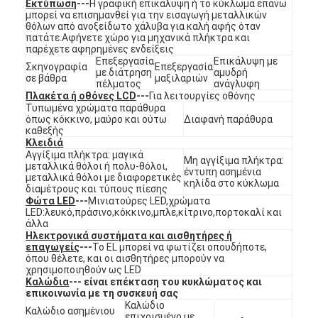
Εκτύπωση
---
Η γραφική επικάλυψη ή το κύκλωμα επάνω
Εμφάνιση VR
μπορεί να επισημανθεί για την εισαγωγή μεταλλικών
θόλων από ανοξείδωτο χάλυβα για καλή αφής όταν
πατάτε.Αφήνετε χώρο για μηχανικά πλήκτρα και
Σχετικά με εμάς
παρέχετε αφηρημένες ενδείξεις
Επεξεργασία
Επικάλυψη με
Σκηνογραφία
Επεξεργασία
με διάτρηση
αμυδρή
Επισκεψή εργοστασίου
σε βάθρα
μαξιλαριών
πέλματος
ανάγλυφη
Πλακέτα ή οθόνες LCD
---
Για λειτουργίες οθόνης
Έλεγχος ποιότητας
Τυπωμένα χρώματα παράθυρα
όπως κόκκινο, μαύρο και ούτω
Διαφανή παράθυρα
καθεξής
Επικοινωνήστε μαζί μας
Κλειδιά
Αγγίξιμα πλήκτρα: μαγικά
Μη αγγίξιμα πλήκτρα:
μεταλλικά θόλοι ή πολυ-θόλοι,
Ειδήσεις
έντυπη ασημένια
μεταλλικά θόλοι με διαφορετικές
κηλίδα στο κύκλωμα
διαμέτρους και τύπους πίεσης
Φώτα LED
---
Μινιατούρες LED,χρώματα
Ζητήστε μια προσφορά
LED:λευκό,πράσινο,κόκκινο,μπλε,κίτρινο,πορτοκαλί και
άλλα
Ηλεκτρονικά συστήματα και αισθητήρες ή
επαγωγείς
---
Το EL μπορεί να φωτίζει οπουδήποτε,
όπου θέλετε, και οι αισθητήρες μπορούν να
Διακόπτης μεμβρανών οδηγήσεων
χρησιμοποιηθούν ως LED
Καλώδια
--- είναι επέκταση του κυκλώματος και
επικοινωνία με τη συσκευή σας
Αφής διακόπτης μεμβρανών
Καλώδιο
Καλώδιο ασημένιου
επιχρισμένο με