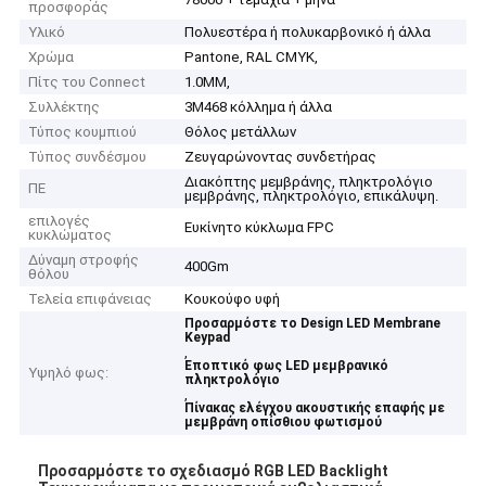
προσφοράς
Υλικό
Πολυεστέρα ή πολυκαρβονικό ή άλλα
Χρώμα
Pantone, RAL CMYK,
Πίτς του Connect
1.0MM,
Συλλέκτης
3M468 κόλλημα ή άλλα
Τύπος κουμπιού
Θόλος μετάλλων
Τύπος συνδέσμου
Ζευγαρώνοντας συνδετήρας
Διακόπτης μεμβράνης, πληκτρολόγιο
ΠΕ
μεμβράνης, πληκτρολόγιο, επικάλυψη.
επιλογές
Ευκίνητο κύκλωμα FPC
κυκλώματος
Δύναμη στροφής
400Gm
θόλου
Τελεία επιφάνειας
Κουκούφο υφή
Προσαρμόστε το Design LED Membrane
Keypad
,
Εποπτικό φως LED μεμβρανικό
Υψηλό φως:
πληκτρολόγιο
,
Πίνακας ελέγχου ακουστικής επαφής με
μεμβράνη οπίσθιου φωτισμού
Προσαρμόστε το σχεδιασμό RGB LED Backlight