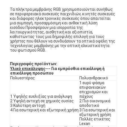
Τα πλήκτρα μεμβράνης RGB χρησιμοποιούνται συνήθως
σε περιφερειακά συσκευές παιχνιδιών, κινητές συσκευές
και διάφορες ηλεκτρονικές συσκευές όπου απαιτείται
μια συμπαγή, προσαρμόσιμη και ανθεκτική λύση
εισόδου.Προσφέρουν μια ισορροπία της
λειτουργικότητας, αισθητική και αξιοπιστία,
καθιστώντας τους μια δημοφιλής επιλογή για τους
χρήστες που θέλουν να συνδυάσουν τα οπτικά οφέλη της
τεχνολογίας μεμβράνης με την οπτική ελκυστικότητα
του φωτισμού RGB.
Περιγραφές προϊόντων:
Υλικό επικάλυψης
--- Για εμπρόσθια επικάλυψη ή
επικάλυψη προσώπου
Πολυεστέρας
Πολυανθρακικό
1 ευρύ φάσμα
επιφανειακών
επιχρισμών και
Σπίτι
1 Υψηλής ευελιξίας για ανάγλυψη
πάχους
2 Υψηλή αντοχή σε χημικές ουσίες
2 Πιο οικονομικά
3 Καλύτερη αντοχή
αποδοτικό
Προϊόντα
4 Για εσωτερική και εξωτερική χρήση
3 Για εσωτερική και
εξωτερική χρήση
Πολλές ετικέτες
Βίντεο
Lexan