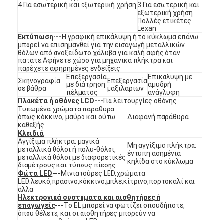
4 Για εσωτερική και εξωτερική χρήση
3 Για εσωτερική και
Εμφάνιση VR
εξωτερική χρήση
Πολλές ετικέτες
Lexan
Σχετικά με εμάς
Εκτύπωση
---
Η γραφική επικάλυψη ή το κύκλωμα επάνω
μπορεί να επισημανθεί για την εισαγωγή μεταλλικών
Επισκεψή εργοστασίου
θόλων από ανοξείδωτο χάλυβα για καλή αφής όταν
πατάτε.Αφήνετε χώρο για μηχανικά πλήκτρα και
παρέχετε αφηρημένες ενδείξεις
Έλεγχος ποιότητας
Επεξεργασία
Επικάλυψη με
Σκηνογραφία
Επεξεργασία
με διάτρηση
αμυδρή
σε βάθρα
μαξιλαριών
πέλματος
ανάγλυφη
Επικοινωνήστε μαζί μας
Πλακέτα ή οθόνες LCD
---
Για λειτουργίες οθόνης
Τυπωμένα χρώματα παράθυρα
όπως κόκκινο, μαύρο και ούτω
Διαφανή παράθυρα
Ειδήσεις
καθεξής
Κλειδιά
Ζητήστε μια προσφορά
Αγγίξιμα πλήκτρα: μαγικά
Μη αγγίξιμα πλήκτρα:
μεταλλικά θόλοι ή πολυ-θόλοι,
έντυπη ασημένια
μεταλλικά θόλοι με διαφορετικές
κηλίδα στο κύκλωμα
διαμέτρους και τύπους πίεσης
Φώτα LED
---
Μινιατούρες LED,χρώματα
LED:λευκό,πράσινο,κόκκινο,μπλε,κίτρινο,πορτοκαλί και
Διακόπτης μεμβρανών οδηγήσεων
άλλα
Ηλεκτρονικά συστήματα και αισθητήρες ή
Αφής διακόπτης μεμβρανών
επαγωγείς
---
Το EL μπορεί να φωτίζει οπουδήποτε,
όπου θέλετε, και οι αισθητήρες μπορούν να