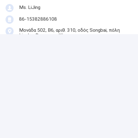
Ms. LiJing
86-15382886108
Μονάδα 502, Β6, αριθ. 310, οδός Songbai, πόλη
Liaobu, Dongguan, Κίνα
Επικοινωνήστε
Αποκτήστε Την Καλύτερη Τιμή Για
Ρίπιντ Πρωτοτύπων Ψηφιακή
Πινακογραφία Πινακογραφία
Σφραγισμένης Μεμβράνης Με
Τεχνολογία Διασύνδεσης