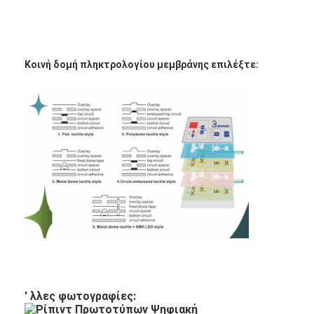
Εναλλακτικός διακόπτης μεμβράνης PCB και καουτσούκ σι
Προστατευτική ταινία και συσκευασία χαρτιού ιχνηλατηρίο
Κοινή δομή πληκτρολογίου μεμβράνης επιλέξτε:
' λλες φωτογραφίες: