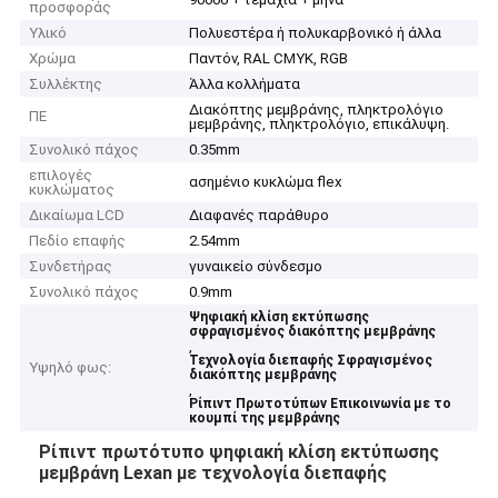
προσφοράς
Υλικό
Πολυεστέρα ή πολυκαρβονικό ή άλλα
Χρώμα
Παντόν, RAL CMYK, RGB
Συλλέκτης
Άλλα κολλήματα
Διακόπτης μεμβράνης, πληκτρολόγιο
ΠΕ
μεμβράνης, πληκτρολόγιο, επικάλυψη.
Συνολικό πάχος
0.35mm
επιλογές
ασημένιο κυκλώμα flex
κυκλώματος
Δικαίωμα LCD
Διαφανές παράθυρο
Πεδίο επαφής
2.54mm
Συνδετήρας
γυναικείο σύνδεσμο
Συνολικό πάχος
0.9mm
Ψηφιακή κλίση εκτύπωσης
σφραγισμένος διακόπτης μεμβράνης
,
Τεχνολογία διεπαφής Σφραγισμένος
Υψηλό φως:
διακόπτης μεμβράνης
,
Ρίπιντ Πρωτοτύπων Επικοινωνία με το
κουμπί της μεμβράνης
Ρίπιντ πρωτότυπο ψηφιακή κλίση εκτύπωσης
μεμβράνη Lexan με τεχνολογία διεπαφής