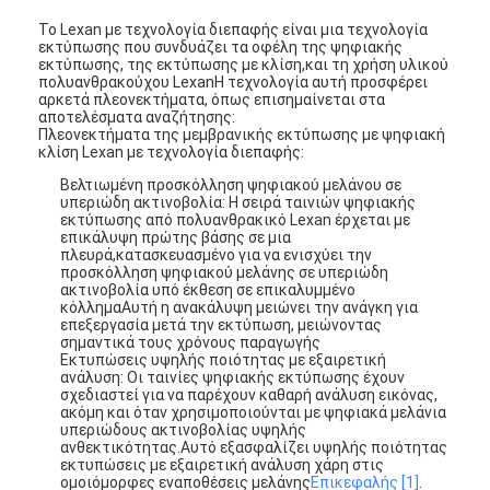
Το Lexan με τεχνολογία διεπαφής είναι μια τεχνολογία
εκτύπωσης που συνδυάζει τα οφέλη της ψηφιακής
εκτύπωσης, της εκτύπωσης με κλίση,και τη χρήση υλικού
πολυανθρακούχου LexanΗ τεχνολογία αυτή προσφέρει
αρκετά πλεονεκτήματα, όπως επισημαίνεται στα
αποτελέσματα αναζήτησης:
Πλεονεκτήματα της μεμβρανικής εκτύπωσης με ψηφιακή
κλίση Lexan με τεχνολογία διεπαφής:
Βελτιωμένη προσκόλληση ψηφιακού μελάνου σε
υπεριώδη ακτινοβολία: Η σειρά ταινιών ψηφιακής
εκτύπωσης από πολυανθρακικό Lexan έρχεται με
επικάλυψη πρώτης βάσης σε μια
πλευρά,κατασκευασμένο για να ενισχύει την
προσκόλληση ψηφιακού μελάνης σε υπεριώδη
ακτινοβολία υπό έκθεση σε επικαλυμμένο
κόλλημαΑυτή η ανακάλυψη μειώνει την ανάγκη για
επεξεργασία μετά την εκτύπωση, μειώνοντας
σημαντικά τους χρόνους παραγωγής
Εκτυπώσεις υψηλής ποιότητας με εξαιρετική
ανάλυση: Οι ταινίες ψηφιακής εκτύπωσης έχουν
σχεδιαστεί για να παρέχουν καθαρή ανάλυση εικόνας,
ακόμη και όταν χρησιμοποιούνται με ψηφιακά μελάνια
υπεριώδους ακτινοβολίας υψηλής
ανθεκτικότητας.Αυτό εξασφαλίζει υψηλής ποιότητας
εκτυπώσεις με εξαιρετική ανάλυση χάρη στις
ομοιόμορφες εναποθέσεις μελάνης
Επικεφαλής [1]
.