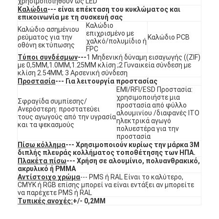
χρησιμοποιηθούν ως LED
Διακόπτης μεμβρανών FPC
Καλώδια
--- είναι επέκταση του κυκλώματος και
επικοινωνία με τη συσκευή σας
Καλώδιο
Αδιάβροχος διακόπτης μεμβρανών
Καλώδιο ασημένιου
επιχρισμένο με
ρεύματος για την
Καλώδιο PCB
χαλκό/πολυμίδιο ή
οθόνη εκτύπωσης
FPC
Διακόπτης μεμβράνης ψηφιακής εκτύπωσης
Τύποι συνδέσμων
---
1 Μηδενική δύναμη εισαγωγής ((ZIF)
με 0,5MM,1.0MM,1.25MM κλίση ;2 Γυναικεία σύνδεση με
διακόπτης μεμβράνης με φωτισμό από πίσω
κλίση 2.54MM; 3 Αρσενική σύνδεση
Προστασία
--- Για λειτουργία προστασίας
EMI/RFI/ESD Προστασία:
Γραφική επικάλυψη
χρησιμοποιήστε μια
Σφραγίδα συμπίεσης/
προστασία από φύλλο
Ανερόστερη: προστατεύει
αλουμινίου /διαφανές ITO
Ιατρικός διακόπτης μεμβρανών
τους αγωγούς από την υγρασία
ηλεκτρικά αγωγό
και τα ψεκασμούς
πολυεστέρα για την
Διακόπτης επίπεδης μεμβράνης
προστασία
Πίσω κόλλημα
--- Χρησιμοποιούν κυρίως την μάρκα 3M
διπλής πλευράς κολλήματος τοποθέτησης των ΗΠΑ.
Διακόπτης μεμβράνης ESD
Πλακέτα πίσω
--- Χρήση σε αλουμίνιο, πολυανθρακικό,
ακρυλικό ή PMMA
Αντίστοιχο χρώμα
--- PMS ή RAL Είναι το καλύτερο,
Εναλλακτικός διακόπτης μεμβράνης LCD
CMYK ή RGB επίσης μπορεί να είναι εντάξει αν μπορείτε
να παρέχετε PMS ή RAL
Χωρητικός διακόπτης μεμβρανών
Τυπικές ανοχές:
+/- 0,2MM