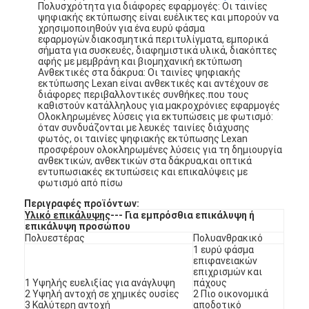
Πολυσχρότητα για διάφορες εφαρμογές: Οι ταινίες
ψηφιακής εκτύπωσης είναι ευέλικτες και μπορούν να
χρησιμοποιηθούν για ένα ευρύ φάσμα
εφαρμογών.διακοσμητικά περιτυλίγματα, εμπορικά
σήματα για συσκευές, διαφημιστικά υλικά, διακόπτες
αφής με μεμβράνη και βιομηχανική εκτύπωση
Ανθεκτικές στα δάκρυα: Οι ταινίες ψηφιακής
εκτύπωσης Lexan είναι ανθεκτικές και αντέχουν σε
διάφορες περιβαλλοντικές συνθήκες.που τους
καθιστούν κατάλληλους για μακροχρόνιες εφαρμογές
Ολοκληρωμένες λύσεις για εκτυπώσεις με φωτισμό:
όταν συνδυάζονται με λευκές ταινίες διάχυσης
φωτός, οι ταινίες ψηφιακής εκτύπωσης Lexan
προσφέρουν ολοκληρωμένες λύσεις για τη δημιουργία
ανθεκτικών, ανθεκτικών στα δάκρυα,και οπτικά
εντυπωσιακές εκτυπώσεις και επικαλύψεις με
φωτισμό από πίσω
Περιγραφές προϊόντων:
Υλικό επικάλυψης
--- Για εμπρόσθια επικάλυψη ή
επικάλυψη προσώπου
Σπίτι
Πολυεστέρας
Πολυανθρακικό
1 ευρύ φάσμα
Προϊόντα
επιφανειακών
επιχρισμών και
1 Υψηλής ευελιξίας για ανάγλυψη
πάχους
Βίντεο
2 Υψηλή αντοχή σε χημικές ουσίες
2 Πιο οικονομικά
3 Καλύτερη αντοχή
αποδοτικό