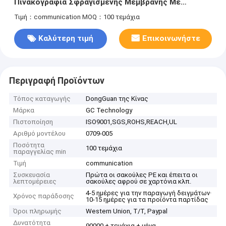
Πινακογραφία Σφραγισμένης Μεμβράνης Με
Τεχνολογία Διασύνδεσης
Τιμή：communication
MOQ：100 τεμάχια
Καλύτερη τιμή
Επικοινωνήστε
Περιγραφή Προϊόντων
Τόπος καταγωγής
DongGuan της Κίνας
Μάρκα
GC Technology
Πιστοποίηση
ISO9001,SGS,ROHS,REACH,UL
Αριθμό μοντέλου
0709-005
Ποσότητα
100 τεμάχια
παραγγελίας min
Τιμή
communication
Συσκευασία
Πρώτα οι σακούλες PE και έπειτα οι
λεπτομέρειες
σακούλες αφρού σε χαρτόνια κλπ.
4-5 ημέρες για την παραγωγή δειγμάτων·
Χρόνος παράδοσης
10-15 ημέρες για τα προϊόντα παρτίδας
Όροι πληρωμής
Western Union, T/T, Paypal
Δυνατότητα
90000 + τεμάχια + μήνα