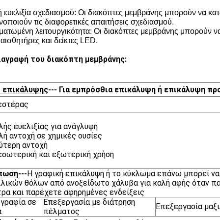
 ευελιξία σχεδιασμού: Οι διακόπτες μεμβράνης μπορούν να κατ
ανοποιούν τις διαφορετικές απαιτήσεις σχεδιασμού.
ατωμένη λειτουργικότητα: Οι διακόπτες μεμβράνης μπορούν 
αισθητήρες και δείκτες LED.
αγραφή του διακόπτη μεμβράνης:
ό επικάλυψης
--- Για εμπρόσθια επικάλυψη ή επικάλυψη π
εστέρας
λής ευελιξίας για ανάγλυψη
λή αντοχή σε χημικές ουσίες
ύτερη αντοχή
 εσωτερική και εξωτερική χρήση
πωση
---
Η γραφική επικάλυψη ή το κύκλωμα επάνω μπορεί να 
λικών θόλων από ανοξείδωτο χάλυβα για καλή αφής όταν πα
ρα και παρέχετε αφηρημένες ενδείξεις
γραφία σε
Επεξεργασία με διάτρηση
Επεξεργασία μαξ
α
πέλματος