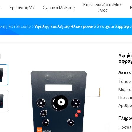
Επικοινωνήστε Μαζ
ο
Εμφάνιση VR
Σχετικά Με Εμάς
Ί Μας
ακής Εκτύπωσης
Υψηλής Ευελιξίας Ηλεκτρονικό Στοιχείο Σφραγι
Υψηλή
σφραγ
Λεπτο
Τόπος 
Μάρκα
Πιστοπ
Αριθμό
Πληρω
Ποσότ