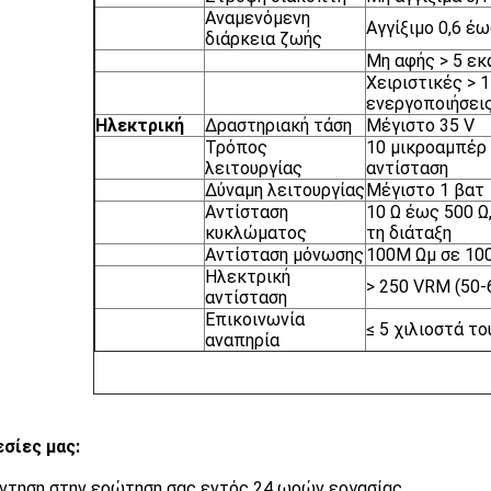
Αναμενόμενη
Αγγίξιμο 0,6 έ
διάρκεια ζωής
Μη αφής > 5 εκ
Χειριστικές > 
ενεργοποιήσει
Ηλεκτρική
Δραστηριακή τάση
Μέγιστο 35 V
Τρόπος
10 μικροαμπέρ
λειτουργίας
αντίσταση
Δύναμη λειτουργίας
Μέγιστο 1 βατ
Αντίσταση
10 Ω έως 500 Ω
κυκλώματος
τη διάταξη
Αντίσταση μόνωσης
100M Ωμ σε 10
Ηλεκτρική
> 250 VRM (50-
αντίσταση
Επικοινωνία
≤ 5 χιλιοστά τ
αναπηρία
σίες μας:
ντηση στην ερώτηση σας εντός 24 ωρών εργασίας