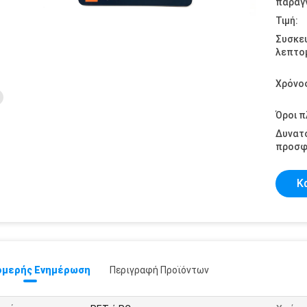
παραγγ
Τιμή:
Συσκε
λεπτομ
Χρόνο
Όροι 
Δυνατ
προσφ
Κ
μερής Ενημέρωση
Περιγραφή Προϊόντων