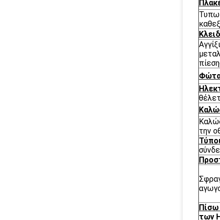
Πλακ
Τυπωμ
καθε
Κλειδ
Αγγίξ
μεταλ
πίεση
Φώτα
Ηλεκτ
θέλετ
Καλώ
Καλώδ
την ο
Τύπο
σύνδε
Προσ
Σφραγ
αγωγο
Πίσω
των 