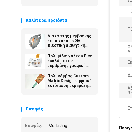
Υλ
Πί
Καλύτερα Προϊόντα
Τ
Διακόπτης μεμβράνης
και πίνακα με 3M
πιεστική αισθητική
Θ
κόλλα
Α
Πολυμίδιο χαλκού Flex
κυκλώματος
Ε
μεμβράνης γραφική
επικάλυψη με LED
σφραγισμένη και κλίση
Δι
Πολυκόμβος Custom
εκτύπωσης
Matrix Design Ψηφιακή
εκτύπωση μεμβράνη
Α
πληκτρολόγιο Switch
Β
Προμηθευτής στην
Κίνα
Ε
Επαφές
Επαφές:
Ms. LiJing
Περιγ