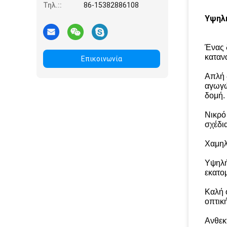
Τηλ.::
86-15382886108
Υψηλή
Ένας 
καταν
Επικοινωνία
Απλή 
αγωγώ
δομή.
Νικρό
σχέδι
Χαμηλ
Υψηλή
εκατο
Καλή 
οπτικ
Ανθεκ