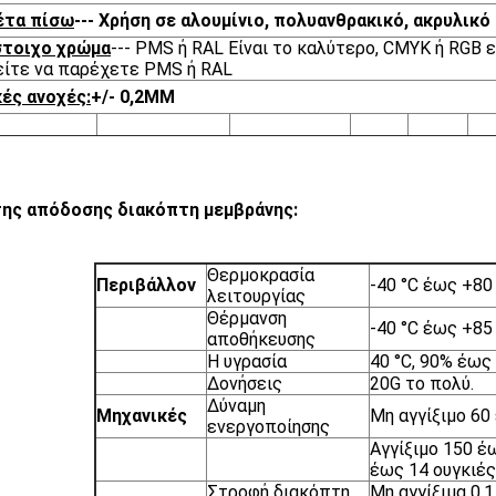
έτα πίσω
--- Χρήση σε αλουμίνιο, πολυανθρακικό, ακρυλικ
στοιχο χρώμα
--- PMS ή RAL Είναι το καλύτερο, CMYK ή RGB ε
ίτε να παρέχετε PMS ή RAL
ές ανοχές:
+/- 0,2MM
ης απόδοσης διακόπτη μεμβράνης:
Θερμοκρασία
Περιβάλλον
-40 °C έως +80 
λειτουργίας
Θέρμανση
-40 °C έως +85 
αποθήκευσης
Η υγρασία
40 °C, 90% έως
Δονήσεις
20G το πολύ.
Δύναμη
Μηχανικές
Μη αγγίξιμο 60 
ενεργοποίησης
Αγγίξιμο 150 έ
έως 14 ουγκιές
Στροφή διακόπτη
Μη αγγίξιμα 0,