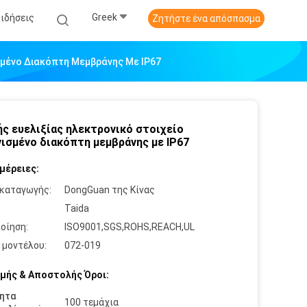
Greek
Ειδήσεις
Ζητήστε ένα απόσπασμα
σμένο Διακόπτη Μεμβράνης Με IP67
ς ευελιξίας ηλεκτρονικό στοιχείο
ισμένο διακόπτη μεμβράνης με IP67
μέρειες:
καταγωγής:
DongGuan της Κίνας
:
Taida
οίηση:
ISO9001,SGS,ROHS,REACH,UL
 μοντέλου:
072-019
μής & Αποστολής Όροι:
ητα
100 τεμάχια