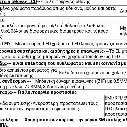
έτα ή οθόνες LCD
---
Για λειτουργίες οθόνης
ένα χρώματα παράθυρα όπως κόκκινο, μαύρο και ούτω
Δι
ξής
ιά
ιμα πλήκτρα: μαγικά μεταλλικά θόλοι ή πολυ-θόλοι,
Μη 
λικά θόλοι με διαφορετικές διαμέτρους και τύπους
κηλ
ς
 LED
---
Μινιατούρες LED,χρώματα LED:λευκό,πράσινο,κόκκινο
ρονικά συστήματα και αισθητήρες ή επαγωγείς
---
Το EL μ
ε, και οι αισθητήρες μπορούν να χρησιμοποιηθούν ως LED
δια
--- είναι επέκταση του κυκλώματος και επικοινωνία με
ιο ασημένιου ρεύματος για
Καλώδιο επιχρισμένο με χαλκό/
θόνη εκτύπωσης
ι συνδέσμων
---
1 Μηδενική δύναμη εισαγωγής ((ZIF) με 0,5MM
ση με κλίση 2.54MM; 3 Αρσενική σύνδεση
τασία
--- Για λειτουργία προστασίας
EMI/RFI/E
ίδα συμπίεσης/Ανερόστερη: προστατεύει τους
προστασία
ύς από την υγρασία και τα ψεκασμούς
ITO ηλεκτ
προστασία
 κόλλημα
--- Χρησιμοποιούν κυρίως την μάρκα 3M διπλής
ΗΠΑ.