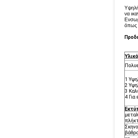
Υψηλή
να ικ
Ενσωμ
όπως 
Προδι
Υλικ
Πολυ
1 Υψη
2 Υψη
3 Καλ
4 Για
Εκτύ
μεταλ
πλήκτ
Σκηνο
βάθρ