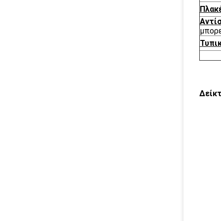
Πλακ
Αντί
μπορε
Τυπικ
Δείκτ