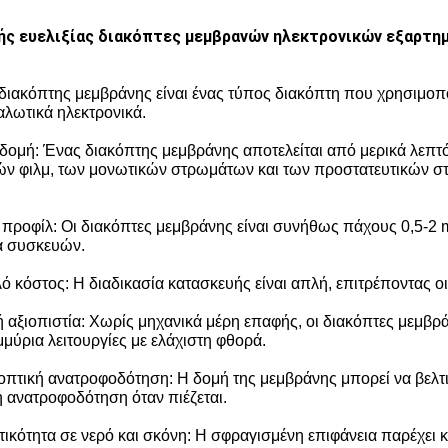
ς ευελιξίας διακόπτες μεμβρανών ηλεκτρονικών εξαρτημ
διακόπτης μεμβράνης είναι ένας τύπος διακόπτη που χρησιμοπο
αλωτικά ηλεκτρονικά.
δομή: Ένας διακόπτης μεμβράνης αποτελείται από μερικά λεπ
ν φιλμ, των μονωτικών στρωμάτων και των προστατευτικών σ
 προφίλ: Οι διακόπτες μεμβράνης είναι συνήθως πάχους 0,5-2 
α συσκευών.
ό κόστος: Η διαδικασία κατασκευής είναι απλή, επιτρέποντας 
 αξιοπιστία: Χωρίς μηχανικά μέρη επαφής, οι διακόπτες μεμβρ
μμύρια λειτουργίες με ελάχιστη φθορά.
οπτική ανατροφοδότηση: Η δομή της μεμβράνης μπορεί να βελτι
ή ανατροφοδότηση όταν πιέζεται.
τικότητα σε νερό και σκόνη: Η σφραγισμένη επιφάνεια παρέχει 