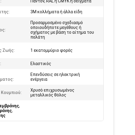
:
Παντόν, RAL ή CMYK ή δείγματα
κτης:
3M κολλήματα ή άλλα είδη
Προσαρμοσμένο σχεδιασμό
οποιουδήποτε μεγέθους ή
ος:
σχήματος με βάση το αίτημα του
πελάτη
ς Ζωής:
1 εκατομμύριο φορές
:
Ελαστικός
Επενδύσεις σε ηλεκτρική
ματος:
ενέργεια
Χρυσό επιχρυσωμένος
 Κουμπιού:
μεταλλικός θόλος
μεμβράνης
,
ράνης
,
σης