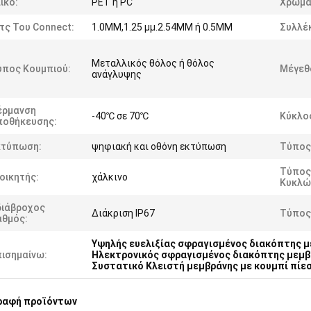
ικό:
PET ή PC
Χρώμα
τς Του Connect:
1.0MM,1.25 μμ.2.54MM ή 0.5MM
Συλλέ
Μεταλλικός θόλος ή θόλος
ύπος Κουμπιού:
Μέγεθ
ανάγλυψης
έρμανση
-40℃ σε 70℃
Κύκλο
ποθήκευσης:
κτύπωση:
ψηφιακή και οθόνη εκτύπωση
Τύπος
Τύπος
οικητής:
χάλκινο
Κυκλώ
διάβροχος
Διάκριση IP67
Τύπος
αθμός:
Υψηλής ευελιξίας σφραγισμένος διακόπτης 
πισημαίνω:
Ηλεκτρονικός σφραγισμένος διακόπτης μεμβ
Συστατικό Κλειστή μεμβράνης με κουμπί πίε
ραφή προϊόντων