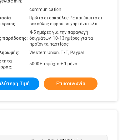
ελίας min:
communication
υασία
Πρώτα οι σακούλες PE και έπειτα οι
έρειες:
σακούλες αφρού σε χαρτόνια κλπ.
4-5 ημέρες για την παραγωγή
ς παράδοσης:
δειγμάτων· 10-13 ημέρες για τα
προϊόντα παρτίδας
πληρωμής:
Western Union, T/T, Paypal
ότητα
5000+ τεμάχια + 1 μήνα
οράς:
αλύτερη Τιμή
Επικοινωνία