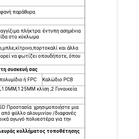
αφανή παράθυρα
αγγίξιμα πλήκτρα: έντυπη ασημένια
ίδα στο κύκλωμα
,μπλε,κίτρινο,πορτοκαλί και άλλα
πορεί να φωτίζει οπουδήποτε, όπου
 τη συσκευή σας
πολυμίδιο ή FPC
Καλώδιο PCB
,1.0MM,1.25MM κλίση ;2 Γυναικεία
SD Προστασία: χρησιμοποιήστε μια
 από φύλλο αλουμινίου /διαφανές
ρικά αγωγό πολυεστέρα για την
 πλευράς κολλήματος τοποθέτησης