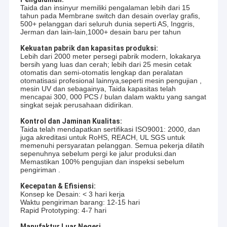
Taida dan insinyur memiliki pengalaman lebih dari 15
tahun pada Membrane switch dan desain overlay grafis,
500+ pelanggan dari seluruh dunia seperti AS, Inggris,
Jerman dan lain-lain,1000+ desain baru per tahun
Kekuatan pabrik dan kapasitas produksi:
Lebih dari 2000 meter persegi pabrik modern, lokakarya
bersih yang luas dan cerah; lebih dari 25 mesin cetak
otomatis dan semi-otomatis lengkap dan peralatan
otomatisasi profesional lainnya,seperti mesin pengujian ,
mesin UV dan sebagainya, Taida kapasitas telah
mencapai 300, 000 PCS / bulan dalam waktu yang sangat
singkat sejak perusahaan didirikan.
Kontrol dan Jaminan Kualitas:
Taida telah mendapatkan sertifikasi ISO9001: 2000, dan
juga akreditasi untuk RoHS, REACH, UL SGS untuk
memenuhi persyaratan pelanggan. Semua pekerja dilatih
sepenuhnya sebelum pergi ke jalur produksi.dan
Memastikan 100% pengujian dan inspeksi sebelum
pengiriman .
Kecepatan & Efisiensi:
Konsep ke Desain: < 3 hari kerja
Waktu pengiriman barang: 12-15 hari
Rapid Prototyping: 4-7 hari
Manufaktur Luar Negeri