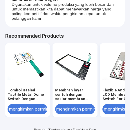
Digunakan untuk volume produksi yang lebih besar dan
untuk memastikan kita dapat menawarkan harga yang
paling kompetitif dan waktu pengiriman cepat untuk
pelanggan kami
Recommended Products
Tombol Rasied
Membran layar
Flexible And D
Tactile Metal Dome
sentuh dengan
LCD Membran
Switch Dengan
saklar membran
Switch For Cu
Konektor Wanita
peralatan medis
Matrix Sealed
Nikomatik
yang dapat
Screens
mengirimkan permintaan
mengirimkan permintaan
mengirimkan
disesuaikan
Rumah
Tentang kita
Desktop Site