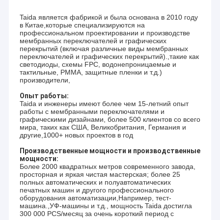
Taida является фабрикой и была основана в 2010 году
в Китае,которые специализируются на
профессиональном проектировании и производстве
мембранных переключателей и графических
перекрытий (включая различные виды мембранных
переключателей и графических перекрытий).,такие как
светодиоды, схемы FPC, водонепроницаемые и
тактильные, PMMA, защитные пленки и т.д.)
производители,
Опыт работы:
Taida и инженеры имеют более чем 15-летний опыт
работы с мембранными переключателями и
графическими дизайнами, более 500 клиентов со всего
мира, таких как США, Великобритания, Германия и
другие,1000+ новых проектов в год
Производственные мощности и производственные
мощности:
Более 2000 квадратных метров современного завода,
просторная и яркая чистая мастерская; более 25
полных автоматических и полуавтоматических
печатных машин и другого профессионального
оборудования автоматизации,Например, тест-
машина.,УФ-машины и т.д., мощность Taida достигла
300 000 PCS/месяц за очень короткий период с