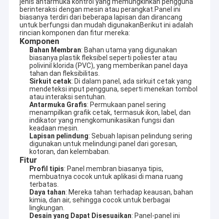
jenis antarmuka kontrol yang memungkinkan pengguna
berinteraksi dengan mesin atau perangkat.Panel ini
biasanya terdiri dari beberapa lapisan dan dirancang
untuk berfungsi dan mudah digunakanBerikut ini adalah
rincian komponen dan fitur mereka:
Komponen
Bahan Membran
: Bahan utama yang digunakan
biasanya plastik fleksibel seperti poliester atau
polivinil klorida (PVC), yang memberikan panel daya
tahan dan fleksibilitas.
Sirkuit cetak
: Di dalam panel, ada sirkuit cetak yang
mendeteksi input pengguna, seperti menekan tombol
atau interaksi sentuhan.
Antarmuka Grafis
: Permukaan panel sering
menampilkan grafik cetak, termasuk ikon, label, dan
indikator yang mengkomunikasikan fungsi dan
keadaan mesin.
Lapisan pelindung
: Sebuah lapisan pelindung sering
digunakan untuk melindungi panel dari goresan,
kotoran, dan kelembaban.
Fitur
Profil tipis
: Panel membran biasanya tipis,
membuatnya cocok untuk aplikasi di mana ruang
terbatas.
Daya tahan
: Mereka tahan terhadap keausan, bahan
kimia, dan air, sehingga cocok untuk berbagai
lingkungan.
Desain yang Dapat Disesuaikan
: Panel-panel ini