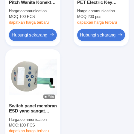
Pitch Wanita Konektor
PET Electric Key
Sakelar membran FPC
Membran Keyboard
Switch Dengan
Harga:
communication
Harga:
communication
Membran Switch
Tombol Umpan Balik
MOQ:
saklar membran tahan air
100 PCS
MOQ:
200 pcs
Panel
Tactile
dapatkan harga terbaru
dapatkan harga terbaru
Switch Membran Pencetakan Digital
Hubungi sekarang
Hubungi sekarang
Saklar Membran yang Terpancar
Hamparan Grafis
Sakelar Membran Medis
Flat Membrane Switch
Saklar Membran ESD
Switch panel membran
Switch Membran LCD
ESD yang sangat
serbaguna untuk
Harga:
communication
ketahanan kimia
Capacitive Membrane Switch (Switch Membran Kapasitif)
MOQ:
100 PCS
dengan perekat
belakang tahan air
dapatkan harga terbaru