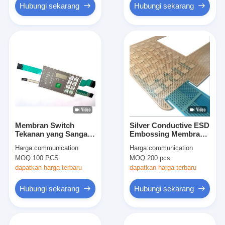
Hubungi sekarang
Hubungi sekarang
Membran Switch
Silver Conductive ESD
Tekanan yang Sangat
Embossing Membrane
Serbaguna Untuk
Panel Switch dengan
Harga:
communication
Harga:
communication
Resistensi Kimia
Poly Dome Tact
MOQ:
100 PCS
MOQ:
200 pcs
Dengan Perekat
Button
Belakang Waterproof
dapatkan harga terbaru
dapatkan harga terbaru
Hubungi sekarang
Hubungi sekarang