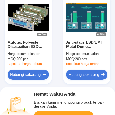
Autotex Polyester
Anti-statis ESD/EMI
Disesuaikan ESD
Metal Dome
Membrane Switch
Membrane Switch
Harga:
communication
Harga:
communication
Keypads Dengan ITO
dengan teknologi Craft
MOQ:
200 pcs
MOQ:
200 pcs
Film Desain
dapatkan harga terbaru
dapatkan harga terbaru
Hubungi sekarang
Hubungi sekarang
Hemat Waktu Anda
Biarkan kami menghubungi produk terbaik
dengan Anda.