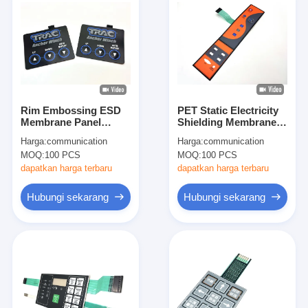
Rim Embossing ESD
PET Static Electricity
Membrane Panel
Shielding Membrane
Switch Tact Button
Switch Pad Untuk
Harga:
communication
Harga:
communication
Untuk Anchor Winch
Keyboard Komputer
MOQ:
100 PCS
MOQ:
100 PCS
dapatkan harga terbaru
dapatkan harga terbaru
Hubungi sekarang
Hubungi sekarang
Rumah
Produk
video