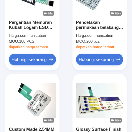
Pertunjukan VR
Tentang Kami
Pergantian Membran
Pencetakan
Kubah Logam ESD
permukaan belakang
Tur Pabrik
dengan Konektor
ESD Shielding
Harga:
communication
Harga:
communication
Ctimprf Wanita
Membrane Panel
MOQ:
100 PCS
MOQ:
200 pcs
Switch dengan tombol
Kontrol Kualitas
datar
dapatkan harga terbaru
dapatkan harga terbaru
Hubungi Kami
Hubungi sekarang
Hubungi sekarang
Berita
Minta Kutipan
Sakelar Membran LED
Sakelar Membran Taktil
Custom Made 2.54MM
Glossy Surface Finish