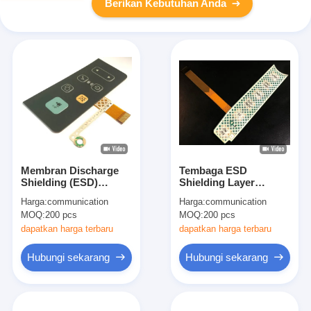
Berikan Kebutuhan Anda
Membran Discharge
Tembaga ESD
Shielding (ESD)
Shielding Layer
Switch Button Untuk
Membrane Panel
Harga:
communication
Harga:
communication
Perangkat Radio
Switch dengan Metal
MOQ:
200 pcs
MOQ:
200 pcs
Dome Embossing Key
dapatkan harga terbaru
dapatkan harga terbaru
Hubungi sekarang
Hubungi sekarang