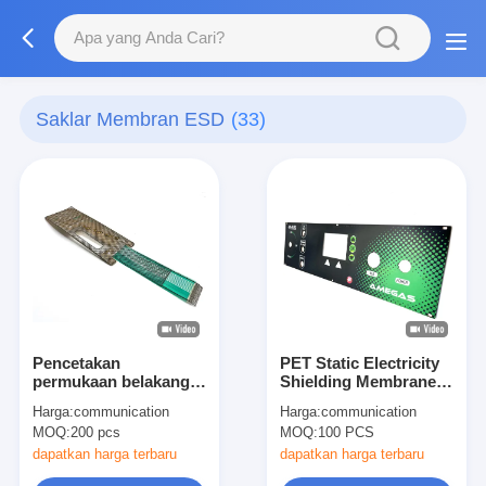
Saklar Membran ESD
(33)
Pencetakan
PET Static Electricity
permukaan belakang
Shielding Membrane
ESD Shielding Switch
Switch Overlay Untuk
Harga:
communication
Harga:
communication
layar sentuh dengan
Keyboard Komputer
MOQ:
200 pcs
MOQ:
100 PCS
tombol datar
dapatkan harga terbaru
dapatkan harga terbaru