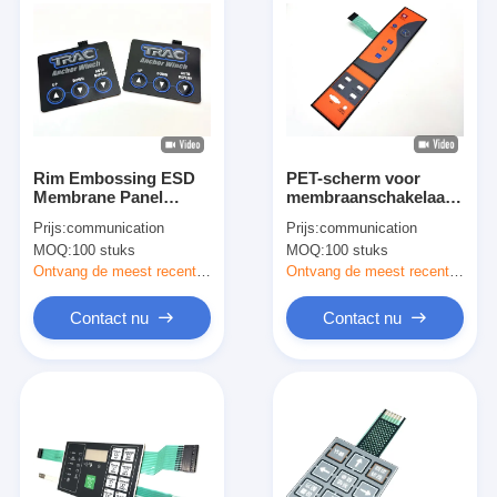
Rim Embossing ESD
PET-scherm voor
Membrane Panel
membraanschakelaar
Schakelaars Tact
voor
Prijs:
communication
Prijs:
communication
Knoppen Voor Anker
computertoetsenbord
MOQ:
100 stuks
MOQ:
100 stuks
Winch
Ontvang de meest recente Prijs
Ontvang de meest recente Prijs
Contact nu
Contact nu
Thuis
Producten
Video's