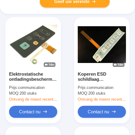
Geef uw vereiste
Elektrostatische
Koperen ESD
ontladingsbescherming
schildlaag
(ESD)
membraanpaneel
Prijs:
communication
Prijs:
communication
Membraanknopschakelaar
schakelaar met
MOQ:
200 stuks
MOQ:
200 stuks
voor radioapparaat
metalen koepel
embossing sleutel
Ontvang de meest recente Prijs
Ontvang de meest recente Prijs
Contact nu
Contact nu