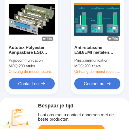
Autotex Polyester
Anti-statische
Aanpasbare ESD
ESD/EMI metalen
Membrane Switch
koepel membraan
Prijs:
communication
Prijs:
communication
Keypads Met ITO Film
schakelaar met Craft
MOQ:
200 stuks
MOQ:
200 stuks
Design
technologie
Ontvang de meest recente Prijs
Ontvang de meest recente Prijs
Contact nu
Contact nu
Bespaar je tijd
Laat ons met u contact opnemen met de
beste producten.