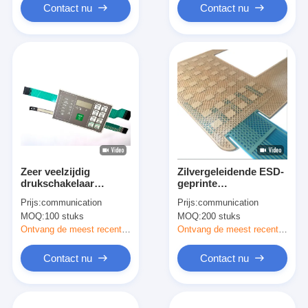
Contact nu
Contact nu
Zeer veelzijdig
Zilvergeleidende ESD-
drukschakelaar
geprinte
membraan voor
membraanpaneelschakelaa
Prijs:
communication
Prijs:
communication
chemische weerstand
met Poly Dome Tact-
MOQ:
100 stuks
MOQ:
200 stuks
met waterdichte
knop
achterklep
Ontvang de meest recente Prijs
Ontvang de meest recente Prijs
Contact nu
Contact nu