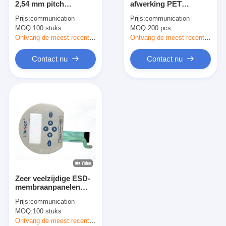
2,54 mm pitch
afwerking PET
FPC-membraanschakelaar
vrouwelijke connector
elektrische sleutel
Prijs:
communication
Prijs:
communication
membraan
schakelaar met tactiele
MOQ:
Waterdichte membraanschakelaar
100 stuks
MOQ:
200 pcs
toetsenbord
feedback knoppen
membraan schakelaar
Ontvang de meest recente Prijs
Ontvang de meest recente Prijs
paneel
Digitaal afdrukmembraanschakelaar
Contact nu
Contact nu
achtergrondverlichtingsschakelaar
Grafische Bekleding
Medische Membraanschakelaar
Flat Membrane Switch
ESD-membraanschakelaar
Zeer veelzijdige ESD-
Lcd-membraanschakelaar
membraanpanelen
voor chemische
Prijs:
communication
weerstand met
Capacitieve Membraanschakelaar
MOQ:
100 stuks
waterdichte
achterklem
Ontvang de meest recente Prijs