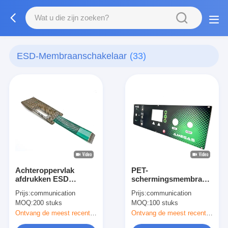
ESD-Membraanschakelaar
(33)
Achteroppervlak
PET-
afdrukken ESD
schermingsmembraan
afscherming
voor statische
Prijs:
communication
Prijs:
communication
touchscreen
elektriciteit voor
MOQ:
200 stuks
MOQ:
100 stuks
schakelaar met platte
computertoetsenborden
toetsen
Ontvang de meest recente Prijs
Ontvang de meest recente Prijs