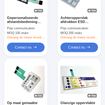
VR-show
Over ons
Gepersonaliseerde
Achteroppervlak
afstandsbediening
afdrukken ESD
Fabriekstocht
ESD Metalen Dome
afschermingsmembraanpa
Prijs:
communication
Prijs:
communication
Membraan Schakelaar
schakelaars met platte
MOQ:
100 stuks
MOQ:
200 stuks
Met Vrouwelijke
toetsen
Kwaliteitscontrole
Ctimprf Connector
Ontvang de meest recente Prijs
Ontvang de meest recente Prijs
Neem contact met ons op
Contact nu
Contact nu
Nieuws
Vraag een offerte
LEIDENE Membraanschakelaar
Tastbare Membraanschakelaar
Op maat gemaakte
Glanzige oppervlakte