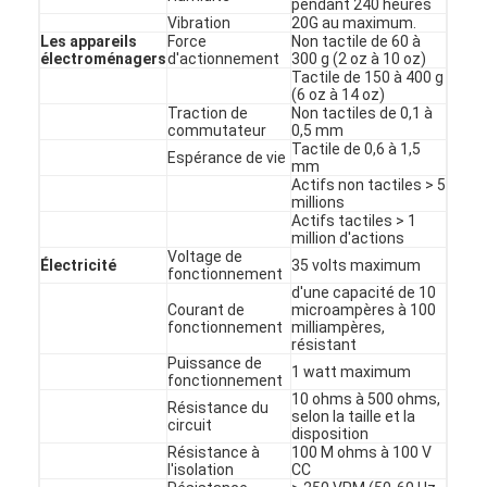
pendant 240 heures
Commutateur de PCB et de membrane en caoutchouc de sil
Vibration
20G au maximum.
Les appareils
Force
Non tactile de 60 à
Emballages à base de film protecteur et de papier traçable
électroménagers
d'actionnement
300 g (2 oz à 10 oz)
Tactile de 150 à 400 g
(6 oz à 14 oz)
Traction de
Non tactiles de 0,1 à
commutateur
0,5 mm
Tactile de 0,6 à 1,5
Espérance de vie
mm
Actifs non tactiles > 5
millions
Actifs tactiles > 1
million d'actions
Voltage de
Électricité
35 volts maximum
fonctionnement
d'une capacité de 10
Courant de
microampères à 100
fonctionnement
milliampères,
résistant
Puissance de
1 watt maximum
fonctionnement
10 ohms à 500 ohms,
Résistance du
selon la taille et la
circuit
disposition
Résistance à
100 M ohms à 100 V
l'isolation
CC