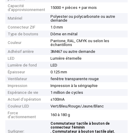
Capacité
15000 + pièces + par mois
d'approvisionnement
Polyester ou polycarbonate ou autre
Matériel
demande
Connecteur ZIF
1.0 mm
Type de boutons
Dôme en métal
Pantone, RAL, CMYK ou selon les
Couleur
échantillons
Adhésif arrière
3M467 ou autre demande
LED
Lumière éternelle
Lumière de fond
LED
Épaisseur
0.125 mm
Ventilateur
fenêtre transparente rouge
Impression
Impression à la sérigraphie
Espérance de vie
1 million de cycles
Actuel d'opération
≤100mA
Couleur LED
Vert/Bleu/Rouge/Jaune/Blanc
Force
160 à 180 g
d'actionnement
Commutateur tactile à bouton de
connecteur féminin
Surligner:
,
,
Commutateur à bouton tactile plat