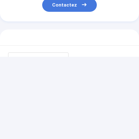
Contactez
Polyester connecteur
féminin bouton tactile
avec rétroéclairage LED
Continuer
Produits Recommandés