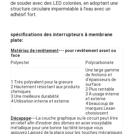
de souder avec des LED colorées, en adoptant une
structure circulaire imperméable à l'eau avec un
adhésif fort.
spécifications des interrupteurs à membrane
plate:
Matériau de revêtement
--- pour revêtement avant ou
face
Polyester
Polycarbonate
Une large gamme
de finitions et
d'épaisseurs de
1 Très polyvalent pour la gravure
surface
2 Hautement résistant aux produits
2 Plus rentable
chimiques
3 À usage interne
3 Une meilleure durabilité
et externe
À la maison
4 Utilisation interne et externe
4 beaucoup de
marques Lexan
Produits
choisissent
Décapage
---
La couche graphique ou le circuit peut être
en relief afin d'insérer des dômes en acier inoxydable
Vidéos
métallique pour une bonne tactilité lorsque vous
appuyez.Laissez de la place pour les touches mécaniques