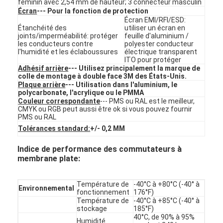
féminin avec 2,54 mm de hauteur; 3 connecteur masculin
Contact à membrane de FPC
Écran
--- Pour la fonction de protection
Écran EMI/RFI/ESD:
Interrupteur à membrane étanche
Étanchéité des
utiliser un écran en
joints/imperméabilité: protéger
feuille d'aluminium /
les conducteurs contre
polyester conducteur
Commutateur à membrane d'impression numérique
l'humidité et les éclaboussures
électrique transparent
ITO pour protéger
Adhésif arrière
--- Utilisez principalement la marque de
commutateur de membrane rétroéclairée
colle de montage à double face 3M des États-Unis.
Plaque arrière
--- Utilisation dans l'aluminium, le
polycarbonate, l'acrylique ou le PMMA
Recouvrement graphique
Couleur correspondante
--- PMS ou RAL est le meilleur,
CMYK ou RGB peut aussi être ok si vous pouvez fournir
Contact à membrane médical
PMS ou RAL
Tolérances standard:
+/- 0,2 MM
Commutateur à membrane plate
Indice de performance des commutateurs à
membrane plate:
Commutateur de membrane ESD
Commutateur à membrane LCD
Température de
-40°C à +80°C (-40° à
Environnemental
fonctionnement
176°F)
Température de
-40°C à +85°C (-40° à
Contact à membrane capacitif
stockage
185°F)
40°C, de 90% à 95%
Humidité