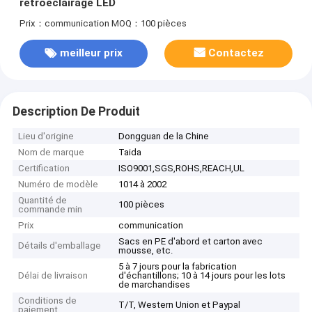
rétroéclairage LED
Prix：communication
MOQ：100 pièces
meilleur prix
Contactez
Description De Produit
Lieu d'origine
Dongguan de la Chine
Nom de marque
Taida
Certification
ISO9001,SGS,ROHS,REACH,UL
Numéro de modèle
1014 à 2002
Quantité de
100 pièces
commande min
Prix
communication
Sacs en PE d'abord et carton avec
Détails d'emballage
mousse, etc.
5 à 7 jours pour la fabrication
Délai de livraison
d'échantillons; 10 à 14 jours pour les lots
de marchandises
Conditions de
T/T, Western Union et Paypal
paiement