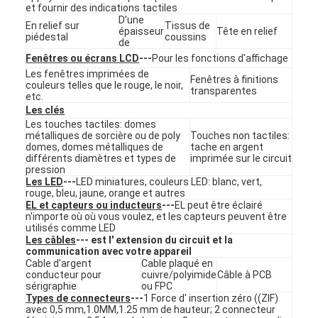
et fournir des indications tactiles
Le spectacle VR
D'une
En relief sur
Tissus de
épaisseur
Tête en relief
piédestal
coussins
de
À propos de nous
Fenêtres ou écrans LCD
---
Pour les fonctions d'affichage
Les fenêtres imprimées de
Visite de l'usine
Fenêtres à finitions
couleurs telles que le rouge, le noir,
transparentes
etc.
Contrôle de la qualité
Les clés
Les touches tactiles: domes
métalliques de sorcière ou de poly
Touches non tactiles:
Nous contacter
domes, domes métalliques de
tache en argent
différents diamètres et types de
imprimée sur le circuit
Nouvelles
pression
Les LED
---
LED miniatures, couleurs LED: blanc, vert,
rouge, bleu, jaune, orange et autres
Demandez un devis
EL et capteurs ou inducteurs
---
EL peut être éclairé
n'importe où où vous voulez, et les capteurs peuvent être
utilisés comme LED
Les câbles
--- est l' extension du circuit et la
communication avec votre appareil
Cable d'argent
Cable plaqué en
Contact à membrane de LED
conducteur pour
cuivre/polyimide
Câble à PCB
sérigraphie
ou FPC
Contact à membrane tactile
Types de connecteurs
---
1 Force d' insertion zéro ((ZIF)
avec 0,5 mm,1.0MM,1.25 mm de hauteur; 2 connecteur