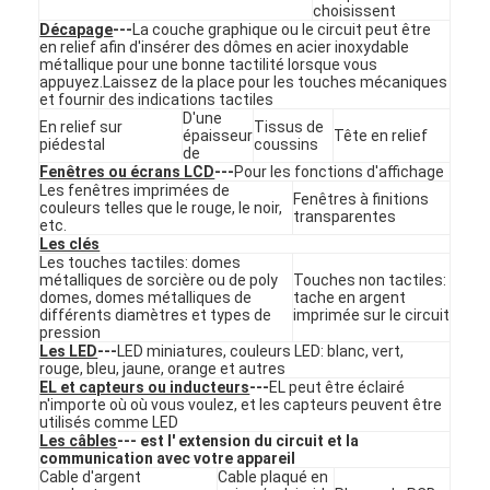
choisissent
Le spectacle VR
Décapage
---
La couche graphique ou le circuit peut être
en relief afin d'insérer des dômes en acier inoxydable
métallique pour une bonne tactilité lorsque vous
À propos de nous
appuyez.Laissez de la place pour les touches mécaniques
et fournir des indications tactiles
Visite de l'usine
D'une
En relief sur
Tissus de
épaisseur
Tête en relief
piédestal
coussins
de
Contrôle de la qualité
Fenêtres ou écrans LCD
---
Pour les fonctions d'affichage
Les fenêtres imprimées de
Fenêtres à finitions
couleurs telles que le rouge, le noir,
Nous contacter
transparentes
etc.
Les clés
Nouvelles
Les touches tactiles: domes
métalliques de sorcière ou de poly
Touches non tactiles:
domes, domes métalliques de
tache en argent
Demandez un devis
différents diamètres et types de
imprimée sur le circuit
pression
Les LED
---
LED miniatures, couleurs LED: blanc, vert,
rouge, bleu, jaune, orange et autres
EL et capteurs ou inducteurs
---
EL peut être éclairé
n'importe où où vous voulez, et les capteurs peuvent être
Contact à membrane de LED
utilisés comme LED
Les câbles
--- est l' extension du circuit et la
Contact à membrane tactile
communication avec votre appareil
Cable d'argent
Cable plaqué en