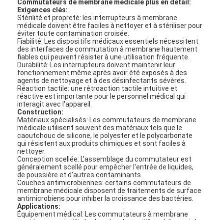
Commutateurs de membrane médicale plus en détail:
Exigences clés:
Stérilité et propreté: les interrupteurs à membrane
médicale doivent être faciles à nettoyer et à stériliser pour
éviter toute contamination croisée.
Fiabilité: Les dispositifs médicaux essentiels nécessitent
des interfaces de commutation à membrane hautement
fiables qui peuvent résister à une utilisation fréquente.
Durabilité: Les interrupteurs doivent maintenir leur
fonctionnement même après avoir été exposés à des
agents de nettoyage et à des désinfectants sévères.
Réaction tactile: une rétroaction tactile intuitive et
réactive est importante pour le personnel médical qui
interagit avec l'appareil.
Construction:
Matériaux spécialisés: Les commutateurs de membrane
médicale utilisent souvent des matériaux tels que le
caoutchouc de silicone, le polyester et le polycarbonate
qui résistent aux produits chimiques et sont faciles à
nettoyer.
Conception scellée: L'assemblage du commutateur est
généralement scellé pour empêcher l'entrée de liquides,
de poussière et d'autres contaminants.
Couches antimicrobiennes: certains commutateurs de
membrane médicale disposent de traitements de surface
antimicrobiens pour inhiber la croissance des bactéries.
Applications:
Équipement médical: Les commutateurs à membrane