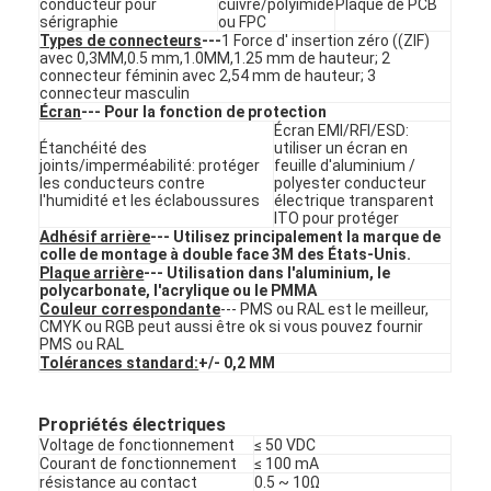
conducteur pour
cuivre/polyimide
Plaque de PCB
Contact à membrane de FPC
sérigraphie
ou FPC
Types de connecteurs
---
1 Force d' insertion zéro ((ZIF)
avec 0,3MM,0.5 mm,1.0MM,1.25 mm de hauteur; 2
Interrupteur à membrane étanche
connecteur féminin avec 2,54 mm de hauteur; 3
connecteur masculin
Commutateur à membrane d'impression numérique
Écran
--- Pour la fonction de protection
Écran EMI/RFI/ESD:
Étanchéité des
utiliser un écran en
commutateur de membrane rétroéclairée
joints/imperméabilité: protéger
feuille d'aluminium /
les conducteurs contre
polyester conducteur
l'humidité et les éclaboussures
électrique transparent
Recouvrement graphique
ITO pour protéger
Adhésif arrière
--- Utilisez principalement la marque de
colle de montage à double face 3M des États-Unis.
Contact à membrane médical
Plaque arrière
--- Utilisation dans l'aluminium, le
polycarbonate, l'acrylique ou le PMMA
Commutateur à membrane plate
Couleur correspondante
--- PMS ou RAL est le meilleur,
CMYK ou RGB peut aussi être ok si vous pouvez fournir
PMS ou RAL
Commutateur de membrane ESD
Tolérances standard:
+/- 0,2 MM
Commutateur à membrane LCD
Propriétés électriques
Voltage de fonctionnement
≤ 50 VDC
Contact à membrane capacitif
Courant de fonctionnement
≤ 100 mA
résistance au contact
0.5 ~ 10Ω