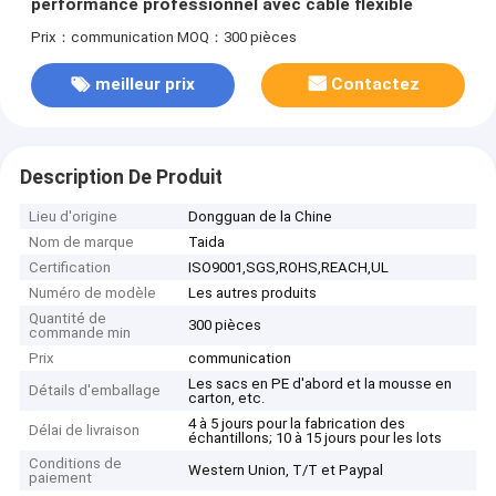
performance professionnel avec câble flexible
Prix：communication
MOQ：300 pièces
meilleur prix
Contactez
Description De Produit
Lieu d'origine
Dongguan de la Chine
Nom de marque
Taida
Certification
ISO9001,SGS,ROHS,REACH,UL
Numéro de modèle
Les autres produits
Quantité de
300 pièces
commande min
Prix
communication
Les sacs en PE d'abord et la mousse en
Détails d'emballage
carton, etc.
4 à 5 jours pour la fabrication des
Délai de livraison
échantillons; 10 à 15 jours pour les lots
Conditions de
Western Union, T/T et Paypal
paiement