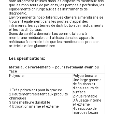
sont largement utilisés dans les dispositifs médicaux tels
que les moniteurs de patients, les pompes à perfusion, les
équipements chirurgicaux et les instruments de
diagnostic.
Environnements hospitaliers: Les claviers à membrane se
trouvent également dans les postes d'appel des
infirmières, les systèmes de distribution de médicaments
et les lits d'hôpitaux.
Soins de santé à domicile: Les commutateurs à
membrane médicale sont utilisés dans les appareils
médicaux à domicile tels que les moniteurs de pression
artérielle et les glucomètres.
Les spécifications:
Matériau de revêtement
--- pour revêtement avant ou
face
Polyester
Polycarbonate
Une large gamme
de finitions et
À la maison
d'épaisseurs de
1 Très polyvalent pour la gravure
surface
2 Hautement résistant aux produits
Produits
2 Plus rentable
chimiques
3 À usage interne
3 Une meilleure durabilité
et externe
4 Utilisation interne et externe
Vidéos
4 beaucoup de
marques Lexan