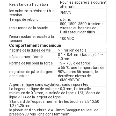
Commutateur de PCB et de membrane en caoutchouc de sil
Pour les appareils à courant
Résistance à l'isolation
alternatif:
les substrats résistent à la
Emballages à base de film protecteur et de papier traçable
2kDVC
tension
Temps de rebond
≤ 6 ms
50Ω, 150Ω, 350Ω troisième
résistance de la boucle
vitesse ou besoins de
l'utilisateur identifiés
l'encre isolante résiste à la
100 VDC
tension
Comportement mécanique
fiabilité de la durée de vie
> 1 million de fois
0.1 ~ 0,4 mm (tactile) 0,4 ~
déplacement fermé
1,0 mm
Norme de Kin pour la force
15 ~ 750 g de force
à 55 °C, une température de
migration de pâte d'argent
90%, après 56 heures, le
conductrice
deuxième niveau de
10MΩ/50VDC
Argent en ligne sans oxydation, sans impuretés
La largeur de ligne de collage ≥ 0,3 mm, l'intervalle
minimum de 0,3 mm, la traînée de ligne < 1/3, l'écart de
ligne < 1/4 de la largeur de ligne
Standard de l'espacement entre les broches 2,54 2,50
1,27 1,25 mm
la pinout anti courbure, d = 10mm Ganggun rouleau de
pression 80 fois ligne constamment.