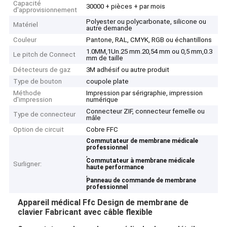
Capacité
30000 + pièces + par mois
d'approvisionnement
Polyester ou polycarbonate, silicone ou
Matériel
autre demande
Couleur
Pantone, RAL, CMYK, RGB ou échantillons
1.0MM,1Un.25 mm.20,54 mm ou 0,5 mm,0.3
Le pitch de Connect
mm de taille
Détecteurs de gaz
3M adhésif ou autre produit
Type de bouton
coupole plate
Méthode
Impression par sérigraphie, impression
d'impression
numérique
Connecteur ZIF, connecteur femelle ou
Type de connecteur
mâle
Option de circuit
Cobre FFC
Commutateur de membrane médicale
professionnel
,
Commutateur à membrane médicale
Surligner:
haute performance
,
Panneau de commande de membrane
professionnel
Appareil médical Ffc Design de membrane de
clavier Fabricant avec câble flexible