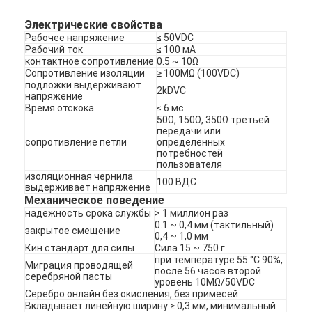
Переключатель ПКБ и мембраны из силиконовой резины
Электрические свойства
Защитная пленка и бумажная упаковка
Рабочее напряжение
≤ 50VDC
Рабочий ток
≤ 100 мА
контактное сопротивление
0.5 ~ 10Ω
Сопротивление изоляции
≥ 100MΩ (100VDC)
подложки выдерживают
2kDVC
напряжение
Время отскока
≤ 6 мс
50Ω, 150Ω, 350Ω третьей
передачи или
сопротивление петли
определенных
потребностей
пользователя
изоляционная чернила
100 ВДС
выдерживает напряжение
Механическое поведение
надежность срока службы
> 1 миллион раз
0.1 ~ 0,4 мм (тактильный)
закрытое смещение
0,4 ~ 1,0 мм
Кин стандарт для силы
Сила 15 ~ 750 г
при температуре 55 °C 90%,
Миграция проводящей
после 56 часов второй
серебряной пасты
уровень 10MΩ/50VDC
Серебро онлайн без окисления, без примесей
Вкладывает линейную ширину ≥ 0,3 мм, минимальный