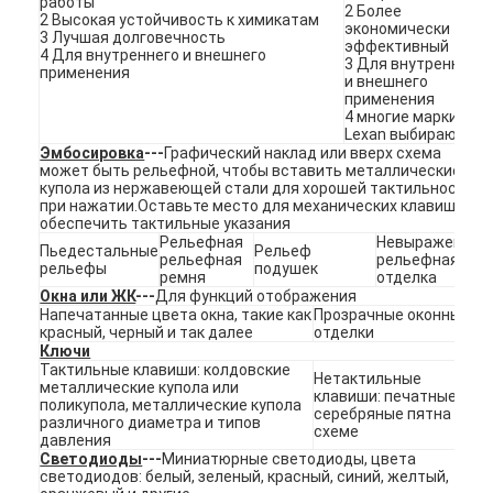
работы
2 Более
2 Высокая устойчивость к химикатам
VR-шоу
экономически
3 Лучшая долговечность
эффективный
4 Для внутреннего и внешнего
3 Для внутреннего
О нас
применения
и внешнего
применения
4 многие марки
Экскурсия по заводу
Lexan выбирают
Эмбосировка
---
Графический наклад или вверх схема
Контроль качества
может быть рельефной, чтобы вставить металлические
купола из нержавеющей стали для хорошей тактильности
при нажатии.Оставьте место для механических клавиш и
Свяжитесь с нами
обеспечить тактильные указания
Рельефная
Невыраженная
Пьедестальные
Рельеф
рельефная
рельефная
Новости
рельефы
подушек
ремня
отделка
Окна или ЖК
---
Для функций отображения
Запросите цитату
Напечатанные цвета окна, такие как
Прозрачные оконные
красный, черный и так далее
отделки
Ключи
Тактильные клавиши: колдовские
Нетактильные
металлические купола или
клавиши: печатные
поликупола, металлические купола
Переключатель мембраны СИД
серебряные пятна на
различного диаметра и типов
схеме
давления
Тактильный переключатель мембраны
Светодиоды
---
Миниатюрные светодиоды, цвета
светодиодов: белый, зеленый, красный, синий, желтый,