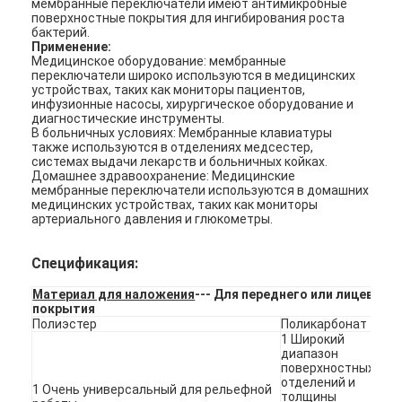
мембранные переключатели имеют антимикробные
поверхностные покрытия для ингибирования роста
бактерий.
Применение:
Медицинское оборудование: мембранные
переключатели широко используются в медицинских
устройствах, таких как мониторы пациентов,
инфузионные насосы, хирургическое оборудование и
диагностические инструменты.
В больничных условиях: Мембранные клавиатуры
также используются в отделениях медсестер,
системах выдачи лекарств и больничных койках.
Домашнее здравоохранение: Медицинские
мембранные переключатели используются в домашних
медицинских устройствах, таких как мониторы
артериального давления и глюкометры.
Спецификация:
Материал для наложения
--- Для переднего или лицевого
Домой
покрытия
Полиэстер
Поликарбонат
Продукты
1 Широкий
диапазон
поверхностных
Видеозаписи
отделений и
1 Очень универсальный для рельефной
толщины