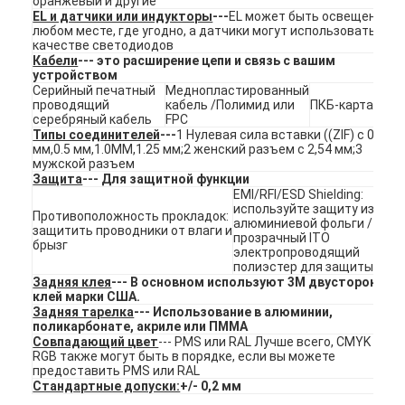
оранжевый и другие
Переключатель мембраны FPC
EL и датчики или индукторы
---
EL может быть освещен в
любом месте, где угодно, а датчики могут использоваться в
качестве светодиодов
Водонепроницаемый мембранный переключатель
Кабели
--- это расширение цепи и связь с вашим
устройством
Серийный печатный
Меднопластированный
Дигитальный мембранный переключатель печати
проводящий
кабель /Полимид или
ПКБ-карта
серебряный кабель
FPC
переключатель мембраны с подсветкой
Типы соединителей
---
1 Нулевая сила вставки ((ZIF) с 0,3
мм,0.5 мм,1.0MM,1.25 мм;2 женский разъем с 2,54 мм;3
мужской разъем
Графический верхний слой
Защита
--- Для защитной функции
EMI/RFI/ESD Shielding:
используйте защиту из
Медицинский переключатель мембраны
Противоположность прокладок:
алюминиевой фольги /
защитить проводники от влаги и
прозрачный ITO
брызг
Плоская мембрана переключателя
электропроводящий
полиэстер для защиты
Задняя клея
--- В основном используют 3M двусторонний
ESD мембранный переключатель
клей марки США.
Задняя тарелка
--- Использование в алюминии,
поликарбонате, акриле или ПММА
Переключатель мембраны LCD
Совпадающий цвет
--- PMS или RAL Лучше всего, CMYK или
RGB также могут быть в порядке, если вы можете
Емкостный переключатель мембраны
предоставить PMS или RAL
Стандартные допуски:
+/- 0,2 мм