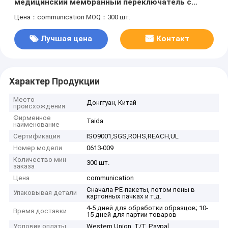
медицинский мембранный переключатель с
гибким кабелем
Цена：communication
MOQ：300 шт.
Лучшая цена
Контакт
Характер Продукции
Место
Донггуан, Китай
происхождения
Фирменное
Taida
наименование
Сертификация
ISO9001,SGS,ROHS,REACH,UL
Номер модели
0613-009
Количество мин
300 шт.
заказа
Цена
communication
Сначала PE-пакеты, потом пены в
Упаковывая детали
картонных пачках и т.д.
4-5 дней для обработки образцов; 10-
Время доставки
15 дней для партии товаров
Условия оплаты
Western Union, T/T, Paypal