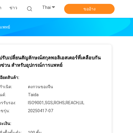
Thai
า
ข่าว
ขออ้าง
รแพทย์
งปรับเปลี่ยนสัญลักษณ์สกุลพอลิเอสเตอร์ที่เคลือบกัน
ดข่วน สําหรับอุปกรณ์การแพทย์
ียดสินค้า:
กำเนิด:
ตงกวนของจีน
นด์:
Taida
ารรับรอง:
ISO9001,SGS,ROHS,REACH,UL
ขรุ่น:
20250417-07
ะเงิน:
งซื้อขั้นต่ำ:
100 ชิ้น