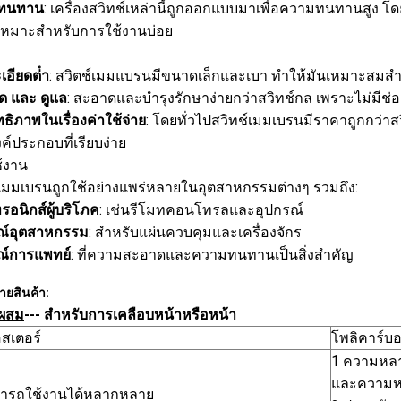
ทนทาน
: เครื่องสวิทช์เหล่านี้ถูกออกแบบมาเพื่อความทนทานสูง
้เหมาะสําหรับการใช้งานบ่อย
อียดต่ํา
: สวิตช์เมมแบรนมีขนาดเล็กและเบา ทําให้มันเหมาะสมสําหรั
ิด และ ดูแล
: สะอาดและบํารุงรักษาง่ายกว่าสวิทช์กล เพราะไม่มีช่
ธิภาพในเรื่องค่าใช้จ่าย
: โดยทั่วไปสวิทช์เมมเบรนมีราคาถูกกว่าส
ค์ประกอบที่เรียบง่าย
้งาน
์เมมเบรนถูกใช้อย่างแพร่หลายในอุตสาหกรรมต่างๆ รวมถึง:
ทรอนิกส์ผู้บริโภค
: เช่นรีโมทคอนโทรลและอุปกรณ์
ณ์อุตสาหกรรม
: สําหรับแผ่นควบคุมและเครื่องจักร
ณ์การแพทย์
: ที่ความสะอาดและความทนทานเป็นสิ่งสําคัญ
ายสินค้า:
ี่ผสม
--- สําหรับการเคลือบหน้าหรือหน้า
อสเตอร์
โพลิคาร์บ
1 ความหล
และความ
ารถใช้งานได้หลากหลาย