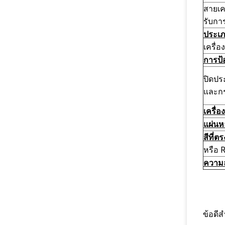
สายเค
รับกา
ประเภ
เครื่อ
การป้
ปิดปร
และก
เครื่อ
แผ่นห
สีที่ต
หรือ 
ความ
ข้อดีส