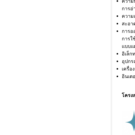
ความท
การอ่
ความเ
สะอาดแ
การออ
การใช
แบบแผ่
อิเล็ก
อุปกร
เครื่
อินเต
โครงสร