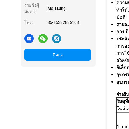
ความ
รายชื่อผู้
Ms. LiJing
ทําให
ติดต่อ:
ข้อดี
โทร:
86-15382886108
รายละเ
การ ป
ประสิท
การอง
การใช
ติดต่อ
สวิตช
อิเล็ก
อุปกร
อุปกร
คําอธิบ
วัสดุท
โพลีเ
1 สาม