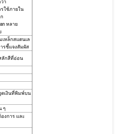
ว่า
การใช้ภายใน
อก
xan หลาย
ย
ลมเหล็กสแตนเล
ารชี้แจงสัมผัส
ลักสีที่อ่อน
 จุดเงินที่พิมพ์บน
น ๆ
ณต้องการ และ