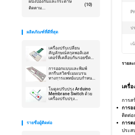
ผนังป้องกันและกระดาษ
(10)
ติดตาม...
Pi
ปร
ผลิตภัณฑ์ที่ดีที่สุด
เน
เครื่องปรับเปลี่ยน
สัญลักษณ์สกุลพอลิเอส
เตอร์ที่เคลือบกันรอยขีด
ข่วน สําหรับอุปกรณ์การ
รายละเ
แพทย์
การออกแบบและพิมพ์
สกรีนสวิตช์เมมเบรน
ทางการแพทย์แบบกำหนด
เองเพื่อส่วนต่อประสานผู้
เครื่
ใช้ที่เหมาะสมที่สุดพร้อม
โมดูลปรับปรุง Arduino
กราฟิกโอเวอร์เลย์
Membrane Switch ด้วย
เครื่องปรับปรุง
การสร
Membrane Touch
การอ
ติดต่
การตอ
รายชื่อผู้ติดต่อ
ประสบ