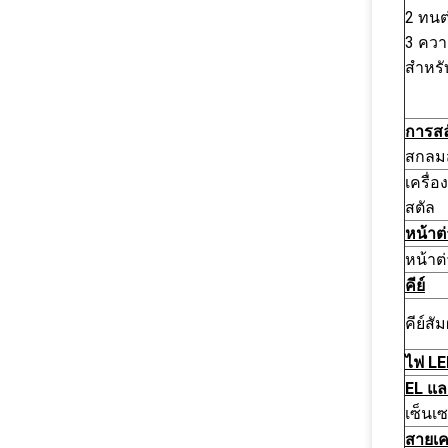
2 ทนต
3 ควา
สําห
การสล
สกลมสํ
เครื่อ
สตัล
หน้าต
หน้าต่
คีย์
คีย์ส
ไฟ L
EL แล
เซ็นเ
สายเค