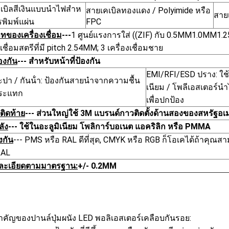
เบิลสีเงินแบบนําไฟสําห
สายเคเบิลทองแดง / Polyimide หรือ
สาย
รพิมพ์แผ่น
FPC
ทของเครื่องเชื่อม
---
1 ศูนย์แรงการใส่ ((ZIF) กับ 0.5MM1.0MM1.2
งเชื่อมสตรีที่มี pitch 2.54MM; 3 เครื่องเชื่อมชาย
องกัน
--- สําหรับหน้าที่ป้องกัน
EMI/RFI/ESD ปราง: ใช้
ะปา / กันน้ํา: ป้องกันสายนําจากความชื้น
เนียม / โพลีเอสเตอร์นํ
ระแทก
เพื่อปกป้อง
งติดท้าย
--- ส่วนใหญ่ใช้ 3M แบรนด์กาวติดตั้งด้านสองของสหรัฐอเ
ลัง
--- ใช้ในอะลูมิเนียม โพลิการ์บอเนต แอคริลิก หรือ PMMA
รงกัน
--- PMS หรือ RAL ดีที่สุด, CMYK หรือ RGB ก็โอเคได้ถ้าคุณ
RAL
ละเอียดตามมาตรฐาน:
+/- 0.2MM
ําคัญของปานล์ปุ่มผนัง LED พอลิเอสเตอร์เคลือบกันรอย: