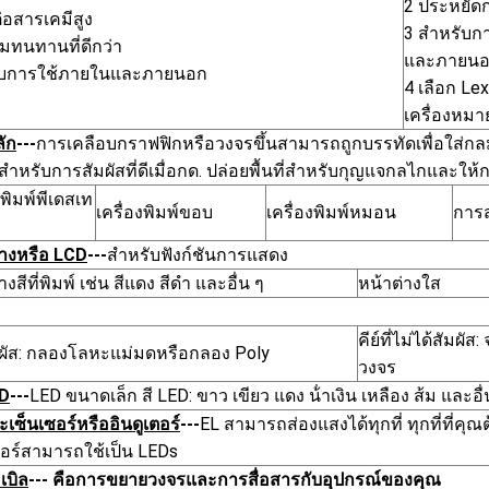
2 ประหยัดก
่อสารเคมีสูง
3 สําหรับ
มทนทานที่ดีกว่า
และภายน
รับการใช้ภายในและภายนอก
4 เลือก Le
เครื่องหมา
ัก
---
การเคลือบกราฟฟิกหรือวงจรขึ้นสามารถถูกบรรทัดเพื่อใส่ก
าหรับการสัมผัสที่ดีเมื่อกด. ปล่อยพื้นที่สําหรับกุญแจกลไกและให้ก
งพิมพ์พีเดสเท
เครื่องพิมพ์ขอบ
เครื่องพิมพ์หมอน
การส
่างหรือ LCD
---
สําหรับฟังก์ชันการแสดง
างสีที่พิมพ์ เช่น สีแดง สีดํา และอื่น ๆ
หน้าต่างใส
คีย์ที่ไม่ได้สัมผัส:
ัมผัส: กลองโลหะแม่มดหรือกลอง Poly
วงจร
ED
---
LED ขนาดเล็ก สี LED: ขาว เขียว แดง น้ําเงิน เหลือง ส้ม และอื่
ะเซ็นเซอร์หรืออินดูเตอร์
---
EL สามารถส่องแสงได้ทุกที่ ทุกที่ที่คุ
ซอร์สามารถใช้เป็น LEDs
เบิล
--- คือการขยายวงจรและการสื่อสารกับอุปกรณ์ของคุณ