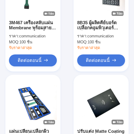
รายการ VR
เกี่ยวกับเรา
3M467 เครื่องสลับแผ่น
8B35 ผู้ผลิตคีย์บอร์ด
Membrane พร้อมสาย
เปลือกคอมพิวเตอร์
ทัวร์โรงงาน
ขยายและเครื่องเชื่อม
พร้อมเครื่องเชื่อม 2.54
ราคา:
communication
ราคา:
communication
หลายสาย
มม
MOQ:
100 ชิ้น
MOQ:
100 ชิ้น
การควบคุมคุณภาพ
รับราคาล่าสุด
รับราคาล่าสุด
ติดต่อเรา
ติดต่อตอนนี้
ติดต่อตอนนี้
ข่าว
ขอทุน
สวิตช์เมมเบรน LED
สวิตช์เมมเบรนสัมผัส
แผ่นเปลี่ยนเปลือกผิว
ปรับแต่ง Matte Coating