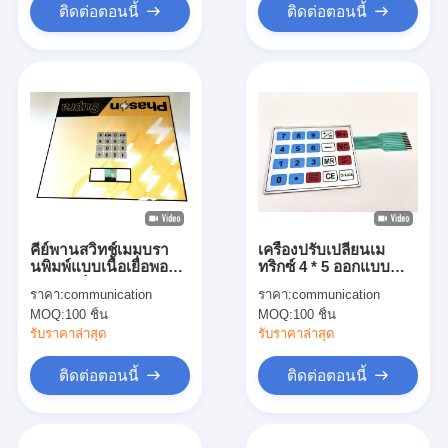
ติดต่อตอนนี้
ติดต่อตอนนี้
คีย์พานสวิทช์เมมบรา
เครื่องปรับเปลี่ยนเม
นพิมพ์แบบเนื้อเยื่อพอลิ
ทริกซ์ 4 * 5 ออกแบบ
เซตเตอร์กระจกกระ
Flat Membrane Switch
ราคา:
communication
ราคา:
communication
จกสําหรับควบคุมแฟน
กับสายไฟฟล็กซ์จุดเงิน
MOQ:
100 ชิ้น
MOQ:
100 ชิ้น
อากาศ
รับราคาล่าสุด
รับราคาล่าสุด
ติดต่อตอนนี้
ติดต่อตอนนี้