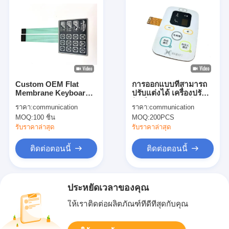
Custom OEM Flat
การออกแบบที่สามารถ
Membrane Keyboard
ปรับแต่งได้ เครื่องปรับส
Backlit Membrane
วิทช์แผ่นกระดุมเดียว
ราคา:
communication
ราคา:
communication
Switch สําหรับเครื่อง
สําหรับอุปกรณ์ในครัว
MOQ:
100 ชิ้น
MOQ:
200PCS
ตรวจสอบความปลอดภัย
เรือน
เด็ก
รับราคาล่าสุด
รับราคาล่าสุด
ติดต่อตอนนี้
ติดต่อตอนนี้
ประหยัดเวลาของคุณ
ให้เราติดต่อผลิตภัณฑ์ที่ดีที่สุดกับคุณ