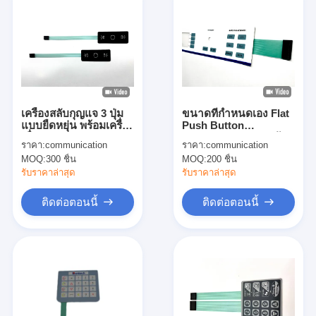
เครื่องสลับกุญแจ 3 ปุ่ม
ขนาดที่กําหนดเอง Flat
แบบยืดหยุ่น พร้อมเครื่อง
Push Button
เชื่อม 4 คอนเทค
Membrane Switch ด้วย
ราคา:
communication
ราคา:
communication
2.54MM หญิง
MOQ:
300 ชิ้น
MOQ:
200 ชิ้น
Connector Houdsing
รับราคาล่าสุด
รับราคาล่าสุด
ติดต่อตอนนี้
ติดต่อตอนนี้
บ้าน
สินค้า
วิดีโอ