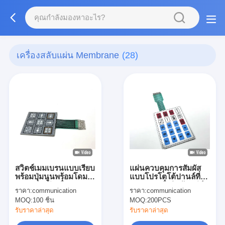
เครื่องสลับแผ่น Membrane
(28)
สวิตช์เมมเบรนแบบเรียบ
แผ่นควบคุมการสัมผัส
พร้อมปุ่มนูนพร้อมโดมส
แบบโปรโตโต้ปานล์ที่ไม่
แตนเลสสตีลเพื่อการ
ผ่านแผ่นเยื่อผิวด้วยคีย์
ราคา:
communication
ราคา:
communication
ตอบสนองแบบสัมผัสที่ดี
พัดกันน้ํา 3M
MOQ:
100 ชิ้น
MOQ:
200PCS
ยิ่งขึ้น
รับราคาล่าสุด
รับราคาล่าสุด