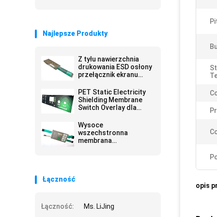
Pi
Najlepsze Produkty
Bu
Z tyłu nawierzchnia
drukowania ESD osłony
S
przełącznik ekranu
T
dotykowego z płaskich
klawiszy
PET Static Electricity
Co
Shielding Membrane
Switch Overlay dla
Pr
klawiatury
komputerowej
Wysoce
C
wszechstronna
membrana
przełącznika ciśnienia
do odporności
Po
chemicznej z
wodoszczelnym klejem
Łączność
tylnym
opis p
Łączność:
Ms. LiJing