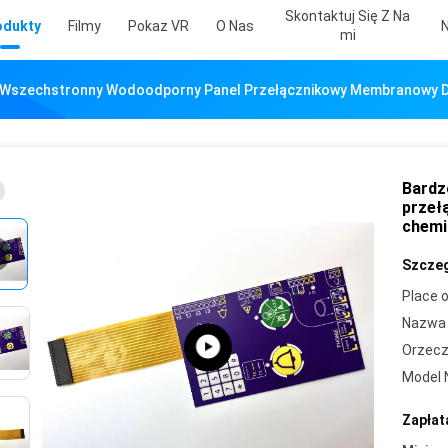
Skontaktuj Się Z Na
odukty
Filmy
Pokaz VR
O Nas
Mi
Wszechstronny Wodoodporny Panel Przełącznikowy Membranowy D
Bardz
przeł
chemi
Szczeg
Place o
Nazwa 
Orzecz
Model 
Zapłat