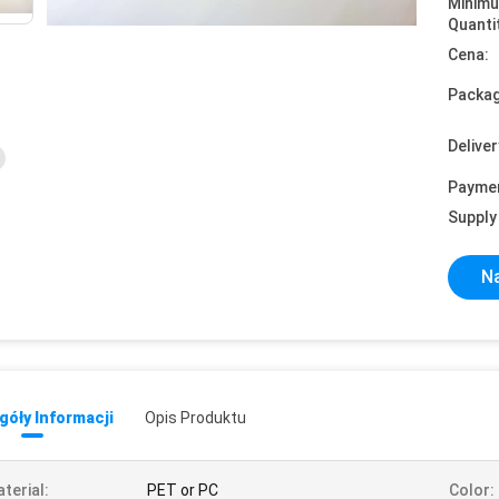
Minim
Quanti
Cena:
Packag
Deliver
Payme
Supply 
Na
óły Informacji
Opis Produktu
terial:
PET or PC
Color: