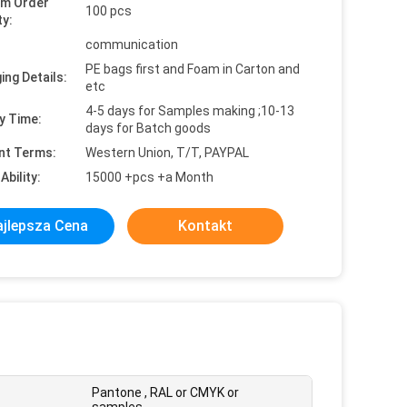
um Order
100 pcs
ty:
communication
PE bags first and Foam in Carton and
ing Details:
etc
4-5 days for Samples making ;10-13
y Time:
days for Batch goods
nt Terms:
Western Union, T/T, PAYPAL
Ability:
15000 +pcs +a Month
jlepsza Cena
Kontakt
Pantone , RAL or CMYK or