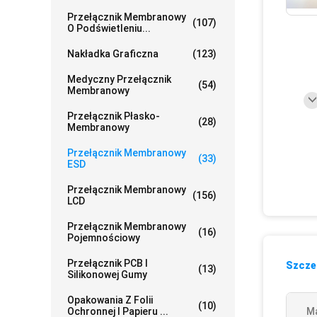
Przełącznik Membranowy
(107)
O Podświetleniu...
Nakładka Graficzna
(123)
Medyczny Przełącznik
(54)
Membranowy
Przełącznik Płasko-
(28)
Membranowy
Przełącznik Membranowy
(33)
ESD
Przełącznik Membranowy
(156)
LCD
Przełącznik Membranowy
(16)
Pojemnościowy
Przełącznik PCB I
Szczeg
(13)
Silikonowej Gumy
Opakowania Z Folii
(10)
Ochronnej I Papieru ...
Ma