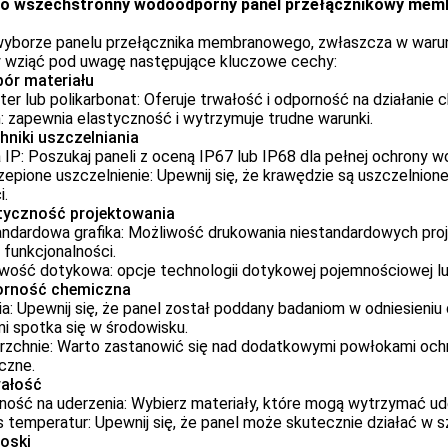
o wszechstronny wodoodporny panel przełącznikowy memb
wyborze panelu przełącznika membranowego, zwłaszcza w waru
y wziąć pod uwagę następujące kluczowe cechy:
bór materiału
ter lub polikarbonat: Oferuje trwałość i odporność na działanie 
n: zapewnia elastyczność i wytrzymuje trudne warunki.
hniki uszczelniania
IP: Poszukaj paneli z oceną IP67 lub IP68 dla pełnej ochrony 
epione uszczelnienie: Upewnij się, że krawędzie są uszczelnione
i.
tyczność projektowania
andardowa grafika: Możliwość drukowania niestandardowych proj
i funkcjonalności.
wość dotykowa: opcje technologii dotykowej pojemnościowej lub
rność chemiczna
a: Upewnij się, że panel został poddany badaniom w odniesieniu
i spotka się w środowisku.
rzchnie: Warto zastanowić się nad dodatkowymi powłokami ochro
czne.
wałość
ość na uderzenia: Wybierz materiały, które mogą wytrzymać ude
 temperatur: Upewnij się, że panel może skutecznie działać w s
ioski