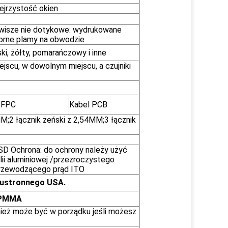
ejrzystość okien
wisze nie dotykowe: wydrukowane
brne plamy na obwodzie
ski, żółty, pomarańczowy i inne
scu, w dowolnym miejscu, a czujniki
b FPC
Kabel PCB
M;2 łącznik żeński z 2,54MM;3 łącznik
D Ochrona: do ochrony należy użyć
lii aluminiowej /przezroczystego
przewodzącego prąd ITO
wustronnego USA.
b PMMA
nież może być w porządku jeśli możesz