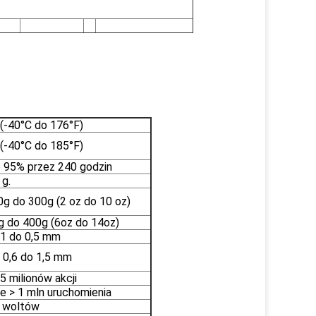
(-40°C do 176°F)
(-40°C do 185°F)
 95% przez 240 godzin
g.
g do 300g (2 oz do 10 oz)
g do 400g (6oz do 14oz)
,1 do 0,5 mm
 0,6 do 1,5 mm
5 milionów akcji
 > 1 mln uruchomienia
 woltów