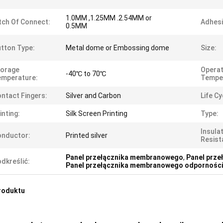
1.0MM ,1.25MM .2.54MM or
tch Of Connect:
Adhesi
0.5MM
tton Type:
Metal dome or Embossing dome
Size:
torage
Operat
-40℃ to 70℃
emperature:
Tempe
ntact Fingers:
Silver and Carbon
Life Cy
inting:
Silk Screen Printing
Type:
Insula
onductor:
Printed silver
Resist
Panel przełącznika membranowego
,
Panel prz
dkreślić:
Panel przełącznika membranowego odporności
roduktu