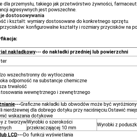
e dla przemysłu, takiego jak przetwórstwo żywności, farmaceuty
ancji agresywnych jest powszechne.
cje dostosowywania
ość i kształt: wymiary dostosowane do konkretnego sprzętu.
przycisków: konfigurowalne kształty i rozmiary przycisków na 
fikacja:
iał nakładkowy
--- do nakładki przedniej lub powierzchni
ster
dzo wszechstronny do wytłoczenia
oka odporność na substancje chemiczne
sza trwałość
stosowania wewnętrznego i zewnętrznego
nianie
---
Graficzne nakładki lub obwodów może być wyróżniony
li nierdzewnej dla dobrego dotyku przy naciśnięciu.Ostawić mie
nić wskazania dotykowe
y z tworzyw
Wyrobki o szerokości
Wyrobki z poduszk
znych
przekraczającej 10 mm
lub LCD
---
Do funkcji wyświetlania