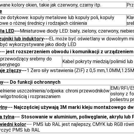
ane kolory okien, takie jak czerwony, czarny itp.
Prz
e
sze dotykowe: kopuły metalowe lub kopuły poli, kopuły
Kla
we o różnej średnicy i rodzajach ciśnienia
sre
ła LED
---
Miniaturowe diody LED: biały, zielony, czerwony, niebie
zujniki lub induktory
---
EL może być oświetlany w dowolnym miej
być wykorzystywane jako diody LED
--- jest rozszerzeniem obwodu i komunikacji z urządzeniem
 przewodzący srebrny do
Kabel pokryty miedzią/polimid lu
 seryjnego
je złączy
---
1 Zero siły wstawienia (ZIF) z 0,5 mm,1.0MM,1.25M
ny
--- Do funkcji ochronnych
EMI/RFI/ES
elnienie uszczelnienia/odpieka: chroni przewodników
osłony z fo
 wilgotnością i rozpraszaniem
poliestru 
ylny
--- Najczęściej używają 3M marki kleju montażowego d
a tylna
--- Stosowanie w aluminium, poliwęglanie, akrylu lu
iedni kolor
--- PMS lub RAL jest najlepszy, CMYK lub RGB rów
rczyć PMS lub RAL