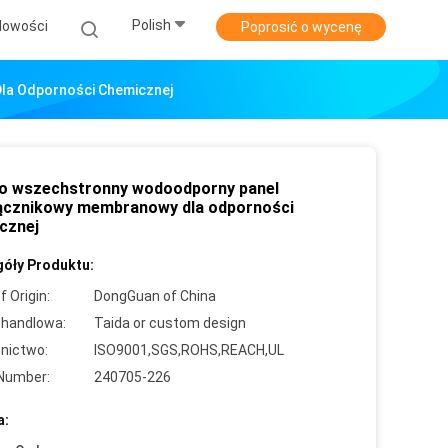
Polish
Nowości
Poprosić o wycenę
la Odporności Chemicznej
o wszechstronny wodoodporny panel
ącznikowy membranowy dla odporności
cznej
óły Produktu:
f Origin:
DongGuan of China
handlowa:
Taida or custom design
nictwo:
ISO9001,SGS,ROHS,REACH,UL
Number:
240705-226
a: