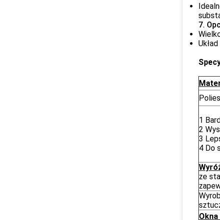
Idealn
subst
7. Op
Wielk
Układ 
Specy
Mater
Polie
1 Bar
2 Wys
3 Lep
4 Do 
Wyróż
ze sta
zapew
Wyrob
sztuc
Okna 