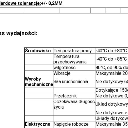
ardowe tolerancje:
+/- 0,2MM
ks wydajności:
Środowisko
Temperatura pracy
-40°C do +80°C 
Temperatura
-40°C do +85°C 
przechowywania
wilgotność
40°C, od 90% do
Wibracje
Maksymalnie 20 
Wyroby
Siła uruchomienia
Nie dotykowy 60
mechaniczne
Dotykające 150
Przełącznik
Nie dotykowe 0
Oczekiwana długość
Układ dotykowy
życia
Nie dotykowe > 
Układy dotykowe
Elektryczne
Napięcie robocze
Maksymalnie 35