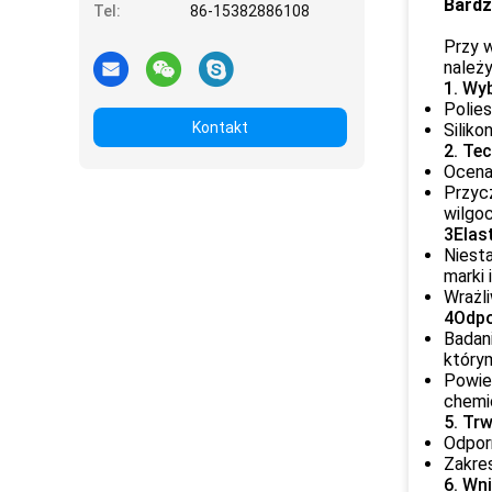
Bardz
Tel:
86-15382886108
Przy 
należ
1. Wy
Polies
Kontakt
Siliko
2. Tec
Ocena 
Przycz
wilgoc
3Elas
Niest
marki 
Wrażli
4Odpo
Badani
którym
Powie
chemi
5. Tr
Odporn
Zakres
6. Wn