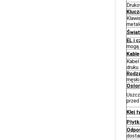
Drukow
Klucz
Klawi
metalo
Świat
EL i c
mogą 
Kable
Kabel
druku
Rodza
męski
Osło
Uszcz
przed
Klej t
Płytk
Odpow
dosta