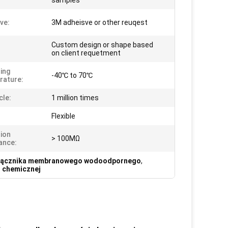
samples
ve:
3M adheisve or other reuqest
Custom design or shape based
on client requetment
ing
-40℃ to 70℃
rature:
cle:
1 million times
Flexible
tion
> 100MΩ
ance:
ełącznika membranowego wodoodpornego
,
 chemicznej