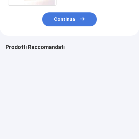
Continua
Prodotti Raccomandati
Manufacturing
2.54MM Pitch
Interruttore a
Membrane Switch
Connect Push Button
membrana a LE
LED Membrane
Membrane Switch
rilievo con
Switch with Female
for 3V-24V
indicazione tat
Connector and
Operating Voltage
per un'interfac
Miglior prezzo
Miglior prezzo
Miglior pr
Velvet
Efficiency Needs
un'esperienza 
Texture/Glossy
migliorate