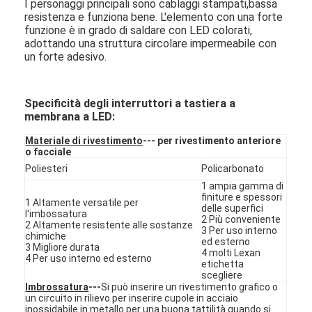
I personaggi principali sono cablaggi stampati,bassa
resistenza e funziona bene. L'elemento con una forte
funzione è in grado di saldare con LED colorati,
adottando una struttura circolare impermeabile con
un forte adesivo.
Specificità degli interruttori a tastiera a
membrana a LED:
Materiale di rivestimento
--- per rivestimento anteriore
o facciale
Poliesteri
Policarbonato
1 ampia gamma di
finiture e spessori
1 Altamente versatile per
delle superfici
l'imbossatura
2 Più conveniente
2 Altamente resistente alle sostanze
3 Per uso interno
Casa.
chimiche
ed esterno
3 Migliore durata
4 molti Lexan
4 Per uso interno ed esterno
Prodotti
etichetta
scegliere
Imbrossatura
---
Si può inserire un rivestimento grafico o
Video
un circuito in rilievo per inserire cupole in acciaio
inossidabile in metallo per una buona tattilità quando si