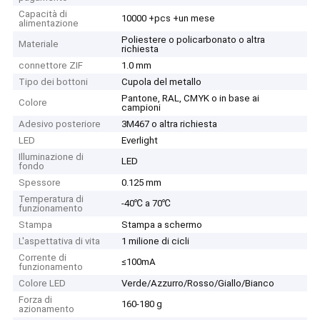
Capacità di
10000 +pcs +un mese
alimentazione
Poliestere o policarbonato o altra
Materiale
richiesta
connettore ZIF
1.0 mm
Tipo dei bottoni
Cupola del metallo
Pantone, RAL, CMYK o in base ai
Colore
campioni
Adesivo posteriore
3M467 o altra richiesta
LED
Everlight
Illuminazione di
LED
fondo
Spessore
0.125 mm
Temperatura di
-40℃ a 70℃
funzionamento
Stampa
Stampa a schermo
L'aspettativa di vita
1 milione di cicli
Corrente di
≤100mA
funzionamento
Colore LED
Verde/Azzurro/Rosso/Giallo/Bianco
Forza di
160-180 g
azionamento