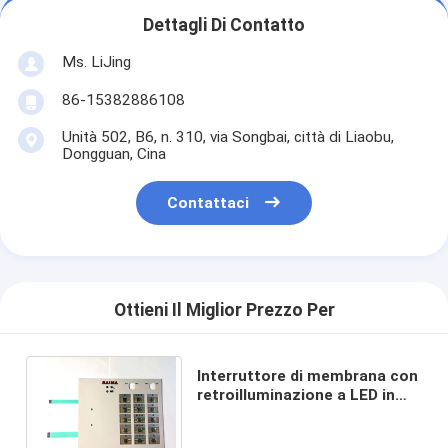
Dettagli Di Contatto
Ms. LiJing
86-15382886108
Unità 502, B6, n. 310, via Songbai, città di Liaobu,
Dongguan, Cina
Contattaci
Ottieni Il Miglior Prezzo Per
Interruttore di membrana con
retroilluminazione a LED in
poliestere con pulsanti a
cupola simili a metallo