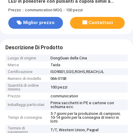
LED in poliestere con pulsanti a cupola simili a
metallo
Prezzo：communication
MOQ：100 pezzi
Miglior prezzo
Contattaci
Descrizione Di Prodotto
Luogo di origine
DongGuan della Cina
Marca
Taida
Certificazione
ISO9001,SGS,ROHS,REACH,UL
Numero di modello
066-015B
Quantità di ordine
100 pezzi
minimo
Prezzo
communication
Prima sacchetti in PE e cartone con
Imballaggi particolari
schiuma ecc.
5-7 giorni per la produzione di campioni;
Tempi di consegna
10-14 giorni per la consegna di merci in
lotti
Termini di
T/T, Western Union, Paypal
pagamento