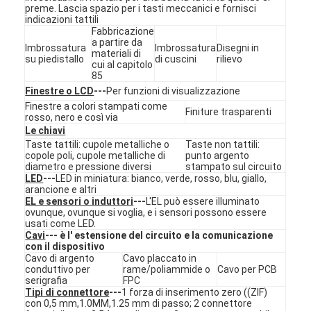
preme. Lascia spazio per i tasti meccanici e fornisci
Spettacolo VR
indicazioni tattili
Fabbricazione
a partire da
Su di noi
Imbrossatura
Imbrossatura
Disegni in
materiali di
su piedistallo
di cuscini
rilievo
cui al capitolo
Visita alla fabbrica
85
Finestre o LCD
---
Per funzioni di visualizzazione
Controllo della qualità
Finestre a colori stampati come
Finiture trasparenti
rosso, nero e così via
Le chiavi
Contattaci
Taste tattili: cupole metalliche o
Taste non tattili:
copole poli, cupole metalliche di
punto argento
Notizie
diametro e pressione diversi
stampato sul circuito
LED
---
LED in miniatura: bianco, verde, rosso, blu, giallo,
arancione e altri
Chiedi un preventivo
EL e sensori o induttori
---
L'EL può essere illuminato
ovunque, ovunque si voglia, e i sensori possono essere
usati come LED.
Cavi
--- è l' estensione del circuito e la comunicazione
con il dispositivo
Commutatore di membrana del LED
Cavo di argento
Cavo placcato in
conduttivo per
rame/poliammide o
Cavo per PCB
serigrafia
FPC
Commutatore di membrana tattile
Tipi di connettore
---
1 forza di inserimento zero ((ZIF)
con 0,5 mm,1.0MM,1.25 mm di passo; 2 connettore