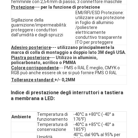
femminile con 2,54 mm di passo; 3 connettore maschile
Commutatore di membrana di FPC
Protezione
--- per la funzione di protezione
EMI/RFI/ESD Protezione:
Interruttore a membrana impermeabile
utilizzare una protezione
Sigillazione della
in foglio di alluminio
guarnizione/impermeabilità:
/poliestere
proteggere i conduttori
Interruttore a membrana per la stampa digitale
elettricamente
dall'umidità e dagli spruzzi
conduttivo trasparente
ITO per proteggere
interruttore a membrana retroilluminato
Adesivo posteriore
--- utilizzano principalmente la
marca di colla di montaggio a doppio lato 3M degli USA.
Piastra posteriore
--- Utilizzo in alluminio,
Sovrapposizione grafica
policarbonato, acrilico o PMMA
Colore corrispondente
--- PMS o RAL È meglio, CMYK o
Commutatore di membrana medico
RGB può anche essere ok se si può fornire PMS O RAL
Tolleranze standard:
+/- 0,2MM
Interruttore a membrana piatta
Indice di prestazione degli interruttori a tastiera
a membrana a LED:
Interruttore di membrana ESD
Interruttore a membrana LCD
Temperatura di
-40°C a +80°C (-40° a
Ambiente
funzionamento
176°F)
Temperatura di
-40°C a +85°C (-40° a
Commutatore di membrana capacitivo
conservazione
185°F)
40°C, dal 90% al 95% per
Umidità