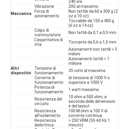
Interruttore di membrana per PCB e gomma di silicone
240 ore
Vibrazione
20G al massimo.
Forza di
Non tattile da 60 a 300 g (2
Meccanica
Imballaggi di pellicola protettiva e carta tracciante
azionamento
oz a 10 oz)
Toccabile da 150 a 400 g
(6 oz a 14 oz)
Colpo di
Non tattili da 0,1 a 0,5 mm
commutatore
L'aspettativa di
Toccante da 0,6 a 1,5 mm
vita
Azionamenti non tattili > 5
milioni
Azionamenti tattili > 1
milione
Altri
Tensione di
35 volts al massimo
dispositivi
funzionamento
Corrente di
di tensione di 1000 V o
funzionamento
superiore a 1000 V
Potenza di
1 watt massimo
funzionamento
10 ohm a 500 ohm, a
Resistenza del
seconda delle dimensioni
circuito
e del layout
Resistenza
100 M ohm a 100 V di
all'isolamento
corrente continua
Resistenza
> 250 VRM (50-60 Hz 1
dielettrica
minuto)