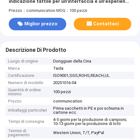
indicazione tattile per un'interfaccia e un'esperienza
utente migliorate
Prezzo：communication
MOQ：100 pezzi
Miglior prezzo
Contattaci
Descrizione Di Prodotto
Luogo di origine
Dongguan della Cina
Marca
Taida
Certificazione
ISO9001,SGS,ROHS,REACH,UL
Numero di modello
20251016-04
Quantità di ordine
100 pezzi
minimo
Prezzo
communication
Prima sacchetti in PE e poi schiuma in
Imballaggi particolari
cartone ecc.
4-5 giorni per la produzione di campioni;
Tempi di consegna
10-13 giorni per la produzione di lotti
Termini di
Western Union, T/T, PayPal
pagamento