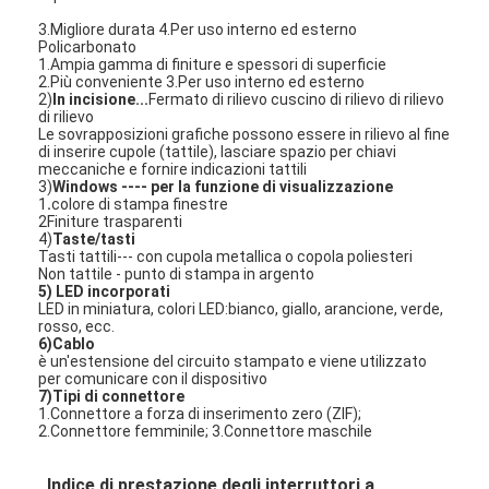
Commutatore di membrana di FPC
3.Migliore durata 4.Per uso interno ed esterno
Policarbonato
Interruttore a membrana impermeabile
1.Ampia gamma di finiture e spessori di superficie
2.Più conveniente 3.Per uso interno ed esterno
2)
In incisione...
Fermato di rilievo cuscino di rilievo di rilievo
Interruttore a membrana per la stampa digitale
di rilievo
Le sovrapposizioni grafiche possono essere in rilievo al fine
di inserire cupole (tattile), lasciare spazio per chiavi
interruttore a membrana retroilluminato
meccaniche e fornire indicazioni tattili
3)
Windows ---- per la funzione di visualizzazione
1
.
colore di stampa finestre
Sovrapposizione grafica
2Finiture trasparenti
4)
Taste/tasti
Commutatore di membrana medico
Tasti tattili--- con cupola metallica o copola poliesteri
Non tattile - punto di stampa in argento
5) LED incorporati
Interruttore a membrana piatta
LED in miniatura, colori LED:bianco, giallo, arancione, verde,
rosso, ecc.
6)Cablo
Interruttore di membrana ESD
è un'estensione del circuito stampato e viene utilizzato
per comunicare con il dispositivo
7)
Tipi di connettore
Interruttore a membrana LCD
1.Connettore a forza di inserimento zero (ZIF);
2.Connettore femminile; 3.Connettore maschile
Commutatore di membrana capacitivo
Indice di prestazione degli interruttori a