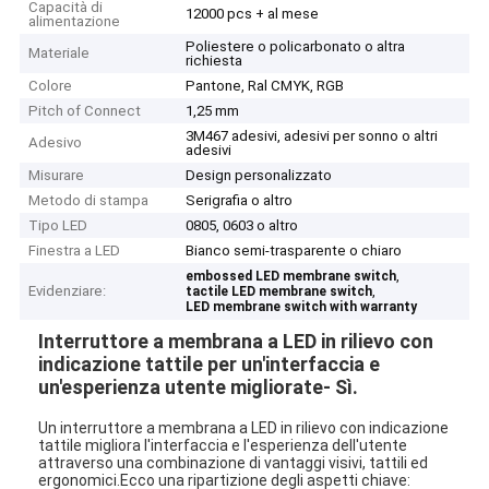
Capacità di
12000 pcs + al mese
alimentazione
Poliestere o policarbonato o altra
Materiale
richiesta
Colore
Pantone, Ral CMYK, RGB
Pitch of Connect
1,25 mm
3M467 adesivi, adesivi per sonno o altri
Adesivo
adesivi
Misurare
Design personalizzato
Metodo di stampa
Serigrafia o altro
Tipo LED
0805, 0603 o altro
Finestra a LED
Bianco semi-trasparente o chiaro
,
embossed LED membrane switch
Evidenziare:
,
tactile LED membrane switch
LED membrane switch with warranty
Interruttore a membrana a LED in rilievo con
indicazione tattile per un'interfaccia e
un'esperienza utente migliorate
- Sì.
Un interruttore a membrana a LED in rilievo con indicazione
tattile migliora l'interfaccia e l'esperienza dell'utente
attraverso una combinazione di vantaggi visivi, tattili ed
ergonomici.Ecco una ripartizione degli aspetti chiave: