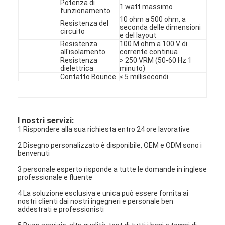
Potenza di
1 watt massimo
funzionamento
10 ohm a 500 ohm, a
Resistenza del
seconda delle dimensioni
circuito
e del layout
Resistenza
100 M ohm a 100 V di
all'isolamento
corrente continua
Resistenza
> 250 VRM (50-60 Hz 1
dielettrica
minuto)
Contatto Bounce
≤ 5 millisecondi
I nostri servizi:
1 Rispondere alla sua richiesta entro 24 ore lavorative
2 Disegno personalizzato è disponibile, OEM e ODM sono i
benvenuti
3 personale esperto risponde a tutte le domande in inglese
professionale e fluente
4 La soluzione esclusiva e unica può essere fornita ai
nostri clienti dai nostri ingegneri e personale ben
addestrati e professionisti