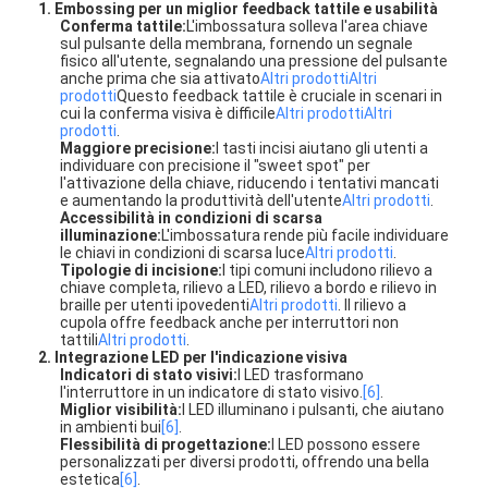
1. Embossing per un miglior feedback tattile e usabilità
Conferma tattile:
L'imbossatura solleva l'area chiave
sul pulsante della membrana, fornendo un segnale
fisico all'utente, segnalando una pressione del pulsante
anche prima che sia attivato
Altri prodotti
Altri
prodotti
Questo feedback tattile è cruciale in scenari in
cui la conferma visiva è difficile
Altri prodotti
Altri
prodotti
.
Maggiore precisione:
I tasti incisi aiutano gli utenti a
individuare con precisione il "sweet spot" per
l'attivazione della chiave, riducendo i tentativi mancati
e aumentando la produttività dell'utente
Altri prodotti
.
Accessibilità in condizioni di scarsa
illuminazione:
L'imbossatura rende più facile individuare
le chiavi in condizioni di scarsa luce
Altri prodotti
.
Tipologie di incisione:
I tipi comuni includono rilievo a
chiave completa, rilievo a LED, rilievo a bordo e rilievo in
braille per utenti ipovedenti
Altri prodotti
. Il rilievo a
cupola offre feedback anche per interruttori non
tattili
Altri prodotti
.
2. Integrazione LED per l'indicazione visiva
Indicatori di stato visivi:
I LED trasformano
l'interruttore in un indicatore di stato visivo.
[6]
.
Miglior visibilità:
I LED illuminano i pulsanti, che aiutano
in ambienti bui
[6]
.
Flessibilità di progettazione:
I LED possono essere
personalizzati per diversi prodotti, offrendo una bella
estetica
[6]
.