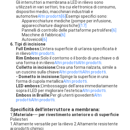
Gli interruttori a membrana a LED in rilievo sono
Spettacolo VR
utilizzati in vari settori, tra cui elettronica di consumo,
dispositivi medici, macchinari industriali e
automotive
Altri prodotti
[6]
Esempi specifici sono:
Su di noi
Apparecchiature mediche (pompe per infusione,
apparecchiature diagnostiche)
[17]
Pannelli di controllo delle piattaforme petrolifere
[6]
Visita alla fabbrica
Macchine di fabbrica
[6]
Autoveicoli
[6]
Controllo della qualità
6. Tipi di incisione
Full Emboss:
L'intera superficie di un'area specificata è
in rilievo
Altri prodotti
.
Contattaci
Rim Emboss:
Solo il contorno o il bordo di una chiave o di
una forma è in rilievo
Altri prodotti
Altri prodotti
.
Colletto in incisione:
Crea una forma rialzata, simile a
Notizie
un cuscino sulla chiave
Altri prodotti
Altri prodotti
.
- Dometto in incisione:
Spinge la superficie in una
forma di cupola metallica
Altri prodotti
.
Chiedi un preventivo
LED emboss:
L'imbossaggio dell'area immediatamente
sopra il LED per migliorare l'estetica
Altri prodotti
.
Emboss in Braille:
Per gli utenti ipovedenti
Altri
prodotti
Altri prodotti
.
Commutatore di membrana del LED
Specificità dell'interruttore a membrana:
1)
Materiale--- per rivestimento anteriore o di superficie
Poliesteri
Commutatore di membrana tattile
1.Altamente versatile per la rilievo 2.Altamente resistente
ai prodotti chimici