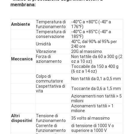
Interruttore di membrana per PCB e gomma di silicone
membrana:
Imballaggi di pellicola protettiva e carta tracciante
Temperatura di
-40°C a +80°C (-40° a
Ambiente
funzionamento
176°F)
Temperatura di
-40°C a +85°C (-40° a
conservazione
185°F)
40°C, dal 90% al 95% per
Umidità
240 ore
Vibrazione
20G al massimo.
Forza di
Non tattile da 60 a 300 g (2
Meccanica
azionamento
oz a 10 oz)
Toccabile da 150 a 400 g
(6 oz a 14 oz)
Colpo di
Non tattili da 0,1 a 0,5 mm
commutatore
L'aspettativa di
Toccante da 0,6 a 1,5 mm
vita
Azionamenti non tattili > 5
milioni
Azionamenti tattili > 1
milione
Altri
Tensione di
35 volts al massimo
dispositivi
funzionamento
Corrente di
di tensione di 1000 V o
funzionamento
superiore a 1000 V