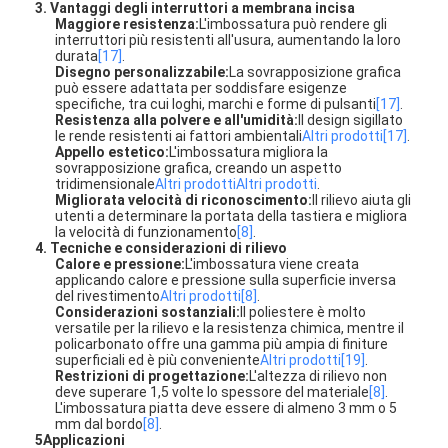
3. Vantaggi degli interruttori a membrana incisa
Maggiore resistenza:
L'imbossatura può rendere gli
interruttori più resistenti all'usura, aumentando la loro
durata
[17]
.
Disegno personalizzabile:
La sovrapposizione grafica
può essere adattata per soddisfare esigenze
specifiche, tra cui loghi, marchi e forme di pulsanti
[17]
.
Resistenza alla polvere e all'umidità:
Il design sigillato
le rende resistenti ai fattori ambientali
Altri prodotti
[17]
.
Appello estetico:
L'imbossatura migliora la
sovrapposizione grafica, creando un aspetto
tridimensionale
Altri prodotti
Altri prodotti
.
Migliorata velocità di riconoscimento:
Il rilievo aiuta gli
utenti a determinare la portata della tastiera e migliora
la velocità di funzionamento
[8]
.
4. Tecniche e considerazioni di rilievo
Calore e pressione:
L'imbossatura viene creata
applicando calore e pressione sulla superficie inversa
del rivestimento
Altri prodotti
[8]
.
Considerazioni sostanziali:
Il poliestere è molto
versatile per la rilievo e la resistenza chimica, mentre il
Casa.
policarbonato offre una gamma più ampia di finiture
superficiali ed è più conveniente
Altri prodotti
[19]
.
Restrizioni di progettazione:
L'altezza di rilievo non
Prodotti
deve superare 1,5 volte lo spessore del materiale
[8]
.
L'imbossatura piatta deve essere di almeno 3 mm o 5
Video
mm dal bordo
[8]
.
5Applicazioni