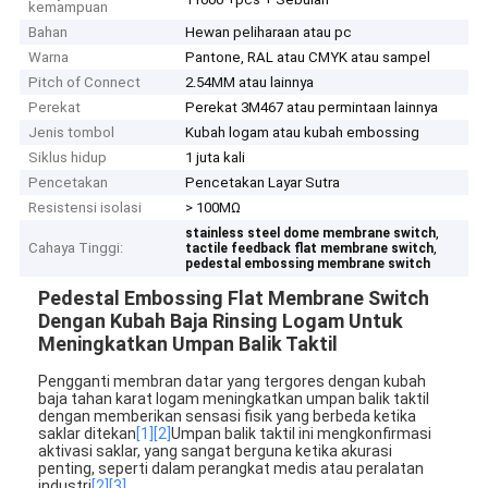
kemampuan
Bahan
Hewan peliharaan atau pc
Warna
Pantone, RAL atau CMYK atau sampel
Pitch of Connect
2.54MM atau lainnya
Perekat
Perekat 3M467 atau permintaan lainnya
Jenis tombol
Kubah logam atau kubah embossing
Siklus hidup
1 juta kali
Pencetakan
Pencetakan Layar Sutra
Resistensi isolasi
> 100MΩ
,
stainless steel dome membrane switch
Cahaya Tinggi:
,
tactile feedback flat membrane switch
pedestal embossing membrane switch
Pedestal Embossing Flat Membrane Switch
Dengan Kubah Baja Rinsing Logam Untuk
Meningkatkan Umpan Balik Taktil
Pengganti membran datar yang tergores dengan kubah
baja tahan karat logam meningkatkan umpan balik taktil
dengan memberikan sensasi fisik yang berbeda ketika
saklar ditekan
[1]
[2]
Umpan balik taktil ini mengkonfirmasi
aktivasi saklar, yang sangat berguna ketika akurasi
penting, seperti dalam perangkat medis atau peralatan
industri
[2]
[3]
.