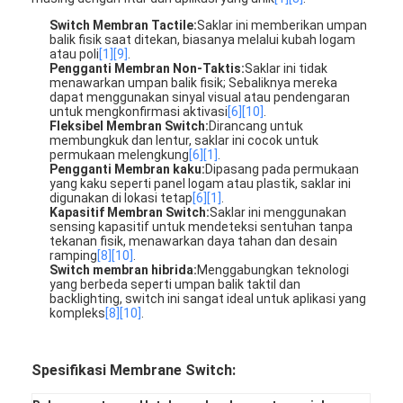
Switch Membran Tactile:
Saklar ini memberikan umpan
balik fisik saat ditekan, biasanya melalui kubah logam
atau poli
[1]
[9]
.
Pengganti Membran Non-Taktis:
Saklar ini tidak
menawarkan umpan balik fisik; Sebaliknya mereka
dapat menggunakan sinyal visual atau pendengaran
untuk mengkonfirmasi aktivasi
[6]
[10]
.
Fleksibel Membran Switch:
Dirancang untuk
membungkuk dan lentur, saklar ini cocok untuk
permukaan melengkung
[6]
[1]
.
Pengganti Membran kaku:
Dipasang pada permukaan
yang kaku seperti panel logam atau plastik, saklar ini
digunakan di lokasi tetap
[6]
[1]
.
Kapasitif Membran Switch:
Saklar ini menggunakan
sensing kapasitif untuk mendeteksi sentuhan tanpa
tekanan fisik, menawarkan daya tahan dan desain
ramping
[8]
[10]
.
Switch membran hibrida:
Menggabungkan teknologi
yang berbeda seperti umpan balik taktil dan
backlighting, switch ini sangat ideal untuk aplikasi yang
Rumah
kompleks
[8]
[10]
.
Produk
Spesifikasi Membrane Switch:
video