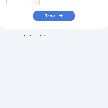
Ditingkatkan
Terus
Rekomendasi Produk
Prototipe Non
Glossy Polyseter
8B35 PC Memb
Membrane Touch
Solid Printing
Keyboard Pro
Control Panel
Membrane Switch
Dengan Dua 2
Keypad dengan
Keypad Untuk
Pitch Connect
Waterproof 3M
Pengendalian Fan
Harga terbaik
Harga terbaik
Harga terb
Adhesive
Ventilasi