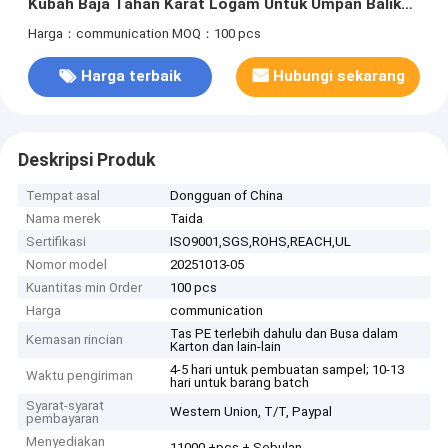
Kubah Baja Tahan Karat Logam Untuk Umpan Balik
Taktil yang Ditingkatkan
Harga：communication
MOQ：100 pcs
Harga terbaik
Hubungi sekarang
Deskripsi Produk
Tempat asal
Dongguan of China
Nama merek
Taida
Sertifikasi
ISO9001,SGS,ROHS,REACH,UL
Nomor model
20251013-05
Kuantitas min Order
100 pcs
Harga
communication
Tas PE terlebih dahulu dan Busa dalam
Kemasan rincian
Karton dan lain-lain
4-5 hari untuk pembuatan sampel; 10-13
Waktu pengiriman
hari untuk barang batch
Syarat-syarat
Western Union, T/T, Paypal
pembayaran
Menyediakan
11000 +pcs + Sebulan