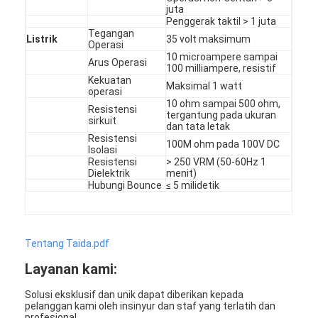
juta
Penggerak taktil > 1 juta
Tegangan
Listrik
35 volt maksimum
Operasi
10 microampere sampai
Arus Operasi
100 milliampere, resistif
Kekuatan
Maksimal 1 watt
operasi
10 ohm sampai 500 ohm,
Resistensi
tergantung pada ukuran
sirkuit
dan tata letak
Resistensi
100M ohm pada 100V DC
Isolasi
Resistensi
> 250 VRM (50-60Hz 1
Dielektrik
menit)
Hubungi Bounce
≤ 5 milidetik
Tentang Taida.pdf
Layanan kami:
Solusi eksklusif dan unik dapat diberikan kepada
pelanggan kami oleh insinyur dan staf yang terlatih dan
profesional