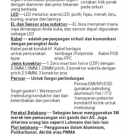
cetakan titik perak
Sakelar membran FPC
dengan diameter dan jenis tekanan
pada sirkuit
yang berbeda
LED
---
LED miniatur, warna LED: putih, hijau, merah, biru,
saklar membran tahan air
kuning, oranye dan lainnya
EL dan Sensor atau induktor
---
EL bisa menyinari mana
saja dimanapun Anda suka, dan sensor dapat digunakan
Switch Membran Pencetakan Digital
sebagai LED
Kabel
--- adalah perpanjangan sirkuit dan komunikasi
Saklar Membran yang Terpancar
dengan perangkat Anda
Kabel perak konduktif
Kabel berlapis
untuk pencetakan
tembaga /Polyimide
Kabel PCB
Hamparan Grafis
layar
atau FPC
Jenis konektor
---
1 Zero insertion force ((ZIF) dengan
0.5MM,1.0MM,1.25MM pitch; 2 konektor wanita dengan
Sakelar Membran Medis
pitch 2.54MM; 3 konektor pria
Perisai
--- Untuk fungsi perlindungan
Flat Membrane Switch
Perisai EMI/RFI/ESD:
gunakan pelindung
Segel gasket / Waterproof:
aluminium foil / ITO
melindungi konduktor dari dari
Saklar Membran ESD
transparan poliester
kelembaban dan percikan
konduktif listrik untuk
melindungi
Switch Membran LCD
Perekat Belakang
--- Sebagian besar menggunakan 3M
merek lem pemasangan sisi ganda dari AS. Juga
diterima orang lain seperti Lohmann dan lain-lain
Capacitive Membrane Switch (Switch Membran Kapasitif)
Plat belakang
--- Penggunaan dalam Aluminium,
Polikarbonat, Akrilik atau PMMA