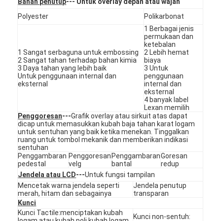
Bahan penutup
--- Untuk overlay depan atau wajah
Pertunjukan VR
Polyester
Polikarbonat
1 Berbagai jenis
Tentang Kami
permukaan dan
ketebalan
1 Sangat serbaguna untuk embossing
2 Lebih hemat
Tur Pabrik
2 Sangat tahan terhadap bahan kimia
biaya
3 Daya tahan yang lebih baik
3 Untuk
Kontrol Kualitas
Untuk penggunaan internal dan
penggunaan
eksternal
internal dan
eksternal
Hubungi Kami
4 banyak label
Lexan memilih
Penggoresan
---
Grafik overlay atau sirkuit atas dapat
Berita
dicap untuk memasukkan kubah baja tahan karat logam
untuk sentuhan yang baik ketika menekan. Tinggalkan
ruang untuk tombol mekanik dan memberikan indikasi
Minta Kutipan
sentuhan
Penggambaran
Penggoresan
Penggambaran
Goresan
pedestal
velg
bantal
redup
Jendela atau LCD
---
Untuk fungsi tampilan
Sakelar Membran LED
Mencetak warna jendela seperti
Jendela penutup
merah, hitam dan sebagainya
transparan
Kunci
Sakelar Membran Taktil
Kunci Tactile:menciptakan kubah
Kunci non-sentuh:
logam atau kubah poli,kubah logam