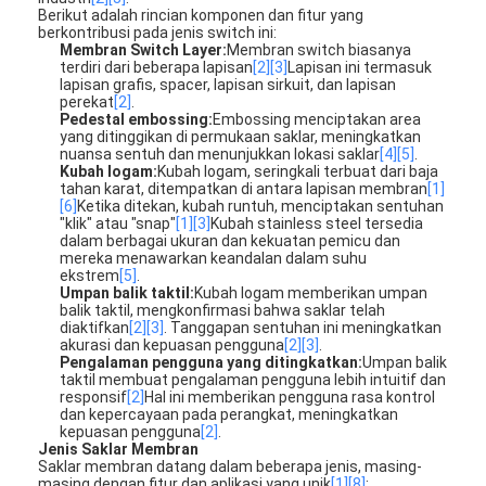
Berikut adalah rincian komponen dan fitur yang
berkontribusi pada jenis switch ini:
Membran Switch Layer:
Membran switch biasanya
terdiri dari beberapa lapisan
[2]
[3]
Lapisan ini termasuk
lapisan grafis, spacer, lapisan sirkuit, dan lapisan
perekat
[2]
.
Pedestal embossing:
Embossing menciptakan area
yang ditinggikan di permukaan saklar, meningkatkan
nuansa sentuh dan menunjukkan lokasi saklar
[4]
[5]
.
Kubah logam:
Kubah logam, seringkali terbuat dari baja
tahan karat, ditempatkan di antara lapisan membran
[1]
[6]
Ketika ditekan, kubah runtuh, menciptakan sentuhan
"klik" atau "snap"
[1]
[3]
Kubah stainless steel tersedia
dalam berbagai ukuran dan kekuatan pemicu dan
mereka menawarkan keandalan dalam suhu
ekstrem
[5]
.
Umpan balik taktil:
Kubah logam memberikan umpan
balik taktil, mengkonfirmasi bahwa saklar telah
diaktifkan
[2]
[3]
. Tanggapan sentuhan ini meningkatkan
akurasi dan kepuasan pengguna
[2]
[3]
.
Pengalaman pengguna yang ditingkatkan:
Umpan balik
taktil membuat pengalaman pengguna lebih intuitif dan
responsif
[2]
Hal ini memberikan pengguna rasa kontrol
dan kepercayaan pada perangkat, meningkatkan
kepuasan pengguna
[2]
.
Jenis Saklar Membran
Saklar membran datang dalam beberapa jenis, masing-
masing dengan fitur dan aplikasi yang unik
[1]
[8]
: