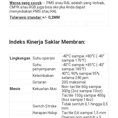
PCB dan Silicone Rubber Membrane Switch
Warna yang cocok
--- PMS atau RAL adalah yang terbaik,
CMYK atau RGB juga bisa oke jika Anda dapat
menyediakan PMS atau RAL
Kemasan Film Pelindung dan Kertas Pengesan
Toleransi standar:
+/- 0,2MM
Indeks Kinerja Saklar Membran:
-40°C sampai +80°C (-40°
Lingkungan
Suhu operasi
sampai 176°F)
Suhu
-40°C sampai +85°C (-40°
penyimpanan
sampai 185°F)
40°C, 90% sampai 95%
Kelembaban
selama 240 jam
Getaran
20G maksimal.
Non-tactile 60g sampai
Mesin
Kekuatan Aksi
300g (2oz sampai 10oz)
Tactile 150g sampai 400g
(6oz sampai 14oz)
Tidak sentuh 0,1 hingga 0,5
Switch Stroke
mm
Harapan Hidup
Tactile 0,6 sampai 1,5 mm
Operasi non-sentuh > 5