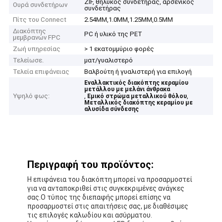
ZIF, θηλυκός συνδετήρας, αρσενικός
Ουρά συνδετήρων
συνδετήρας
Πίτς του Connect
2.54MM,1.0MM,1.25MM,0.5MM
Διακόπτης
PC ή υλικό της PET
μεμβρανών FPC
Ζωή υπηρεσίας
> 1 εκατομμύριο φορές
Τελείωσε.
ματ/γυαλιστερό
Τελεία επιφάνειας
Βαλβούτη ή γυαλιστερή για επιλογή
Εναλλακτικός διακόπτης κεραμίου
μετάλλου με μελάνι άνθρακα
Υψηλό φως:
,
,
Εμικό στρώμα μεταλλικού θόλου
Μεταλλικός διακόπτης κεραμίου με
αλυσίδα σύνδεσης
Περιγραφή του προϊόντος:
Η επιφάνεια του διακόπτη μπορεί να προσαρμοστεί
για να ανταποκριθεί στις συγκεκριμένες ανάγκες
σας.Ο τύπος της διεπαφής μπορεί επίσης να
προσαρμοστεί στις απαιτήσεις σας, με διαθέσιμες
τις επιλογές καλωδίου και ασύρματου.