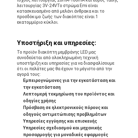
Εναλλακτικός διακόπτης μεμβράνης PCB και καουτσούκ σι
λειτουργίας 3V-24VΤο στρώμα Emi είναι
κατασκευασμένο από μελάνι άνθρακα και το
Προστατευτική ταινία και συσκευασία χαρτιού ιχνηλατηρίο
προσδόκιμο ζωής των διακόπτες είναι 1
εκατομμύριο κύκλοι.
Υποστήριξη και υπηρεσίες:
Το προϊόν διακόπτη μεμβράνης LED μας
συνοδεύεται από ολοκληρωμένη τεχνική
υποστήριξη και υπηρεσίες για να διασφαλίσουμε
ότι οι πελάτες μας θα έχουν το μέγιστο από την
αγορά τους:
Εμπειρογνώμονες για την εγκατάσταση και
την εγκατάσταση
Λεπτομερή τεκμηρίωση του προϊόντος και
οδηγίες χρήσης
Πρόσβαση σε ηλεκτρονικούς πόρους και
οδηγούς αντιμετώπισης προβλημάτων
Υπηρεσίες εγγύησης και επισκευής
Υπηρεσίες σχεδιασμού και μηχανικής
προσαρμογής για μοναδικές εφαρμογές