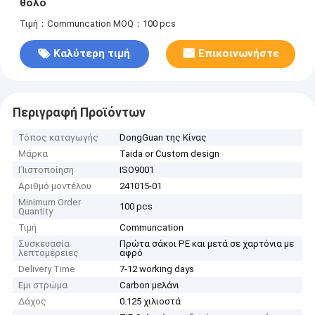
θόλο
Τιμή：Communcation
MOQ：100 pcs
Καλύτερη τιμή
Επικοινωνήστε
Περιγραφή Προϊόντων
Τόπος καταγωγής
DongGuan της Κίνας
Μάρκα
Taida or Custom design
Πιστοποίηση
ISO9001
Αριθμό μοντέλου
241015-01
Minimum Order
100 pcs
Quantity
Τιμή
Communcation
Συσκευασία
Πρώτα σάκοι PE και μετά σε χαρτόνια με
λεπτομέρειες
αφρό
Delivery Time
7-12 working days
Εμι στρώμα
Carbon μελάνι
Δάχος
0.125 χιλιοστά