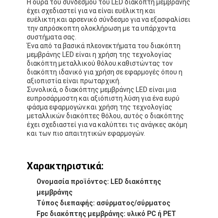
Η ουρά του συνδέσμου του LED διακόπτη μεμβράνης
έχει σχεδιαστεί για να είναι ευέλικτη και
ευέλικτη.και αρσενικό σύνδεσμο για να εξασφαλίσει
την απρόσκοπτη ολοκλήρωση με τα υπάρχοντα
συστήματα σας.
Ένα από τα βασικά πλεονεκτήματα του διακόπτη
μεμβράνης LED είναι η χρήση της τεχνολογίας
διακόπτη μεταλλικού θόλου.καθιστώντας τον
διακόπτη ιδανικό για χρήση σε εφαρμογές όπου η
αξιοπιστία είναι πρωταρχική.
Συνολικά, ο διακόπτης μεμβράνης LED είναι μια
ευπροσάρμοστη και αξιόπιστη λύση για ένα ευρύ
φάσμα εφαρμογών.και χρήση της τεχνολογίας
μεταλλικών διακόπτες θόλου, αυτός ο διακόπτης
έχει σχεδιαστεί για να καλύπτει τις ανάγκες ακόμη
και των πιο απαιτητικών εφαρμογών.
Χαρακτηριστικά:
Ονομασία προϊόντος: LED διακόπτης
μεμβράνης
Τύπος διεπαφής: ασύρματος/σύρματος
Fpc διακόπτης μεμβράνης: υλικό PC ή PET