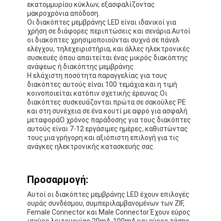
εκατομμυρίου κύκλων, εξασφαλίζοντας
Διακόπτης μεμβρανών FPC
μακροχρόνια απόδοση.
Οι διακόπτες μεμβράνης LED είναι ιδανικοί για
Αδιάβροχος διακόπτης μεμβρανών
χρήση σε διάφορες περιπτώσεις και σενάρια.Αυτοί
οι διακόπτες χρησιμοποιούνται συχνά σε πάνελ
ελέγχου, τηλεχειριστήρια, και άλλες ηλεκτρονικές
Διακόπτης μεμβράνης ψηφιακής εκτύπωσης
συσκευές όπου απαιτείται ένας μικρός διακόπτης
ανάψεως ή διακόπτης μεμβράνης.
διακόπτης μεμβράνης με φωτισμό από πίσω
Η ελάχιστη ποσότητα παραγγελίας για τους
διακόπτες αυτούς είναι 100 τεμάχια και η τιμή
Γραφική επικάλυψη
κοινοποιείται κατόπιν σχετικής έρευνας.Οι
διακόπτες συσκευάζονται πρώτα σε σακούλες PE
και στη συνέχεια σε ένα κουτί με αφρό για ασφαλή
Ιατρικός διακόπτης μεμβρανών
μεταφοράΟ χρόνος παράδοσης για τους διακόπτες
αυτούς είναι 7-12 εργάσιμες ημέρες, καθιστώντας
Διακόπτης επίπεδης μεμβράνης
τους μια γρήγορη και αξιόπιστη επιλογή για τις
ανάγκες ηλεκτρονικής κατασκευής σας.
Διακόπτης μεμβράνης ESD
Προσαρμογή:
Εναλλακτικός διακόπτης μεμβράνης LCD
Αυτοί οι διακόπτες μεμβράνης LED έχουν επιλογές
Χωρητικός διακόπτης μεμβρανών
ουράς συνδέσμου, συμπεριλαμβανομένων των ZIF,
Female Connector και Male Connector.Έχουν εύρος
ισχύος λειτουργίας 20mA-100mA και εύρος τάσης