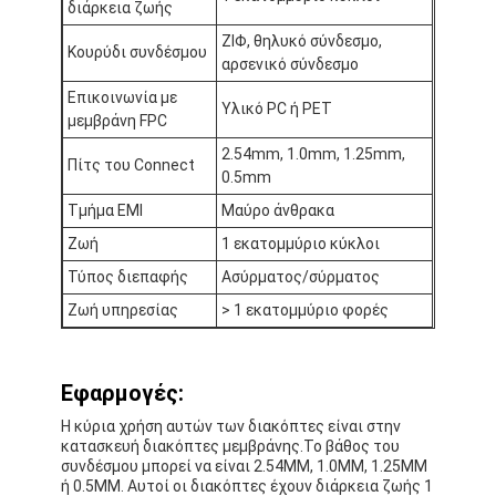
διάρκεια ζωής
Εμφάνιση VR
ΖΙΦ, θηλυκό σύνδεσμο,
Κουρύδι συνδέσμου
αρσενικό σύνδεσμο
Σχετικά με εμάς
Επικοινωνία με
Υλικό PC ή PET
Επισκεψή εργοστασίου
μεμβράνη FPC
2.54mm, 1.0mm, 1.25mm,
Πίτς του Connect
Έλεγχος ποιότητας
0.5mm
Τμήμα EMI
Μαύρο άνθρακα
Επικοινωνήστε μαζί μας
Ζωή
1 εκατομμύριο κύκλοι
Ειδήσεις
Τύπος διεπαφής
Ασύρματος/σύρματος
Ζωή υπηρεσίας
> 1 εκατομμύριο φορές
Ζητήστε μια προσφορά
Εφαρμογές:
Διακόπτης μεμβρανών οδηγήσεων
Η κύρια χρήση αυτών των διακόπτες είναι στην
κατασκευή διακόπτες μεμβράνης.Το βάθος του
Αφής διακόπτης μεμβρανών
συνδέσμου μπορεί να είναι 2.54MM, 1.0MM, 1.25MM
ή 0.5MM. Αυτοί οι διακόπτες έχουν διάρκεια ζωής 1