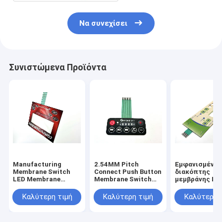
Να συνεχίσει
Συνιστώμενα Προϊόντα
Manufacturing
2.54MM Pitch
Εμφανισμένο
Membrane Switch
Connect Push Button
διακόπτης
LED Membrane
Membrane Switch
μεμβράνης LE
Switch with Female
for 3V-24V
οπτική ένδειξ
Connector and
Operating Voltage
βελτιωμένη
Καλύτερη τιμή
Καλύτερη τιμή
Καλύτερη 
Velvet
Efficiency Needs
διεπαφή και
Texture/Glossy
εμπειρία χρή
Surface Finish