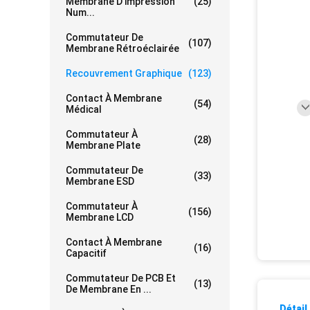
Membrane D'impression
(25)
Num...
Commutateur De
(107)
Membrane Rétroéclairée
Recouvrement Graphique
(123)
Contact À Membrane
(54)
Médical
Commutateur À
(28)
Membrane Plate
Commutateur De
(33)
Membrane ESD
Commutateur À
(156)
Membrane LCD
Contact À Membrane
(16)
Capacitif
Commutateur De PCB Et
(13)
De Membrane En ...
Détail