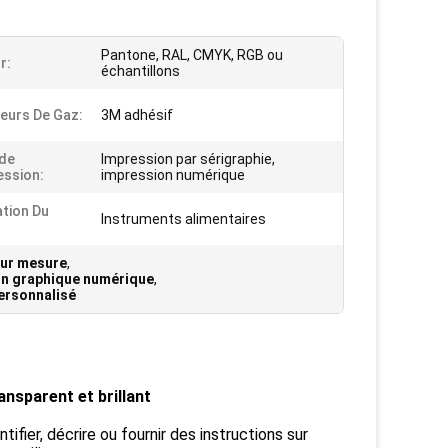
Pantone, RAL, CMYK, RGB ou
r:
échantillons
eurs De Gaz:
3M adhésif
de
Impression par sérigraphie,
ession:
impression numérique
ation Du
Instruments alimentaires
sur mesure
,
on graphique numérique
,
ersonnalisé
nsparent et brillant
ifier, décrire ou fournir des instructions sur