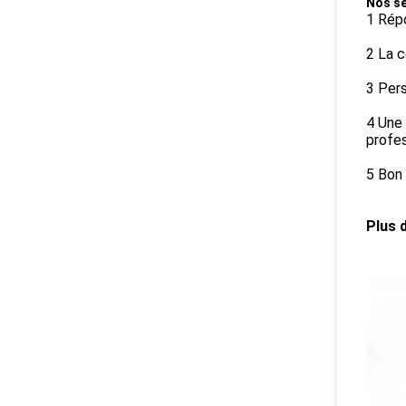
Nos se
1 Rép
2 La 
3 Per
4 Une 
profe
5 Bon 
Plus 