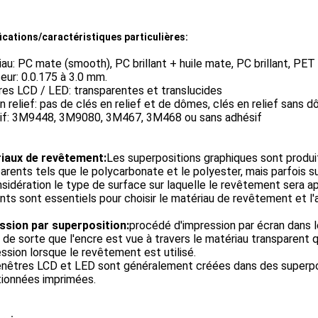
ications/caractéristiques particulières:
au: PC mate (smooth), PC brillant + huile mate, PC brillant, PE
eur: 0.0.175 à 3.0 mm.
es LCD / LED: transparentes et translucides
n relief: pas de clés en relief et de dômes, clés en relief sans 
if: 3M9448, 3M9080, 3M467, 3M468 ou sans adhésif
iaux de revêtement:
Les superpositions graphiques sont produi
arents tels que le polycarbonate et le polyester, mais parfois s
sidération le type de surface sur laquelle le revêtement sera 
ts sont essentiels pour choisir le matériau de revêtement et l'
ssion par superposition:
procédé d'impression par écran dans 
e de sorte que l'encre est vue à travers le matériau transparent q
ession lorsque le revêtement est utilisé.
enêtres LCD et LED sont généralement créées dans des superpos
tionnées imprimées.