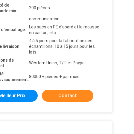
té de
200 pièces
nde min:
communication
Les sacs en PE d'abord et la mousse
s d'emballage:
en carton, etc.
4 à 5 jours pour la fabrication des
e livraison:
échantillons; 10 à 15 jours pour les
lots
ions de
Western Union, T/T et Paypal
nt:
té
80000 + pièces + par mois
ovisionnement:
Meilleur Prix
Contact