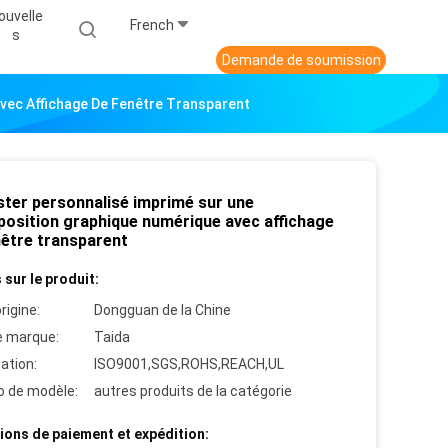
ouvelle
French
S
Demande de soumission
vec Affichage De Fenêtre Transparent
ster personnalisé imprimé sur une
position graphique numérique avec affichage
nêtre transparent
 sur le produit:
rigine:
Dongguan de la Chine
 marque:
Taida
cation:
ISO9001,SGS,ROHS,REACH,UL
 de modèle:
autres produits de la catégorie
ions de paiement et expédition: