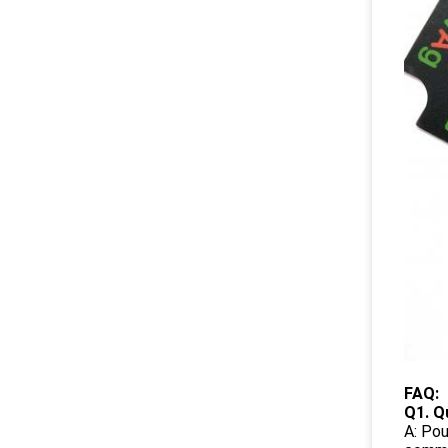
FAQ:
Q1. Q
A: Pou