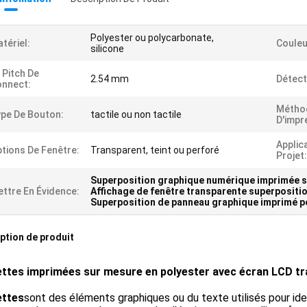
Polyester ou polycarbonate,
tériel:
Couleu
silicone
 Pitch De
2.54 mm
Détect
nnect:
Métho
pe De Bouton:
tactile ou non tactile
D'impr
Applic
tions De Fenêtre:
Transparent, teint ou perforé
Projet:
Superposition graphique numérique imprimée 
ttre En Évidence:
Affichage de fenêtre transparente superpositi
Superposition de panneau graphique imprimé p
ption de produit
ettes imprimées sur mesure en polyester avec écran LCD tra
ettes
sont des éléments graphiques ou du texte utilisés pour ident