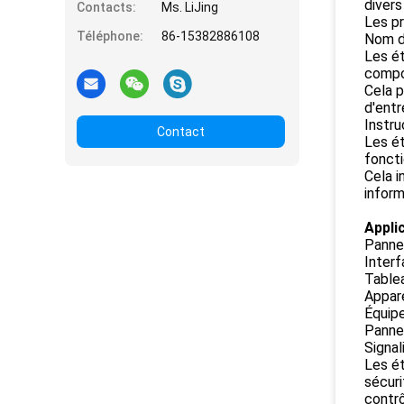
divers
Contacts:
Ms. LiJing
Les pr
Téléphone:
86-15382886108
Nom de
Les ét
compo
Cela p
d'entr
Instru
Contact
Les ét
foncti
Cela i
inform
Appli
Panne
Interf
Table
Appare
Équip
Pannea
Signal
Les ét
sécuri
contrô