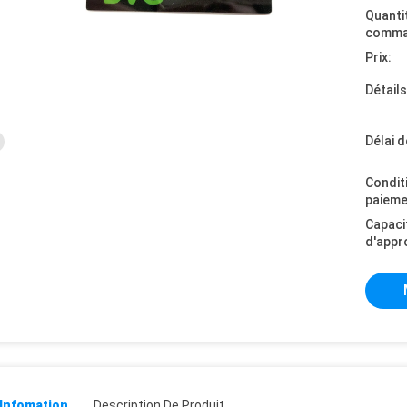
Quanti
comma
Prix:
Détail
Délai d
Condit
paieme
Capaci
d'appr
 Infomation
Description De Produit