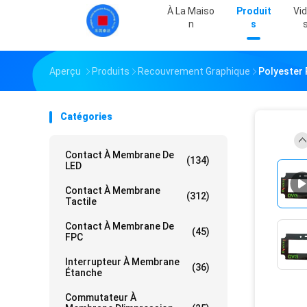
À La Maiso
Produit
Vi
N
S
Aperçu
Produits
Recouvrement Graphique
Polyester 
Catégories
Contact À Membrane De
(134)
LED
Contact À Membrane
(312)
Tactile
Contact À Membrane De
(45)
FPC
Interrupteur À Membrane
(36)
Étanche
Commutateur À