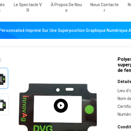
déo
Le Spectacle V
À Propos De Nou
Nous Contacte
N
S
R
S
R
Personnalisé Imprimé Sur Une Superposition Graphique Numérique A
Polye
super
de fe
Détails
Lieu d'o
Nom de
Certifi
Numéro
Condit