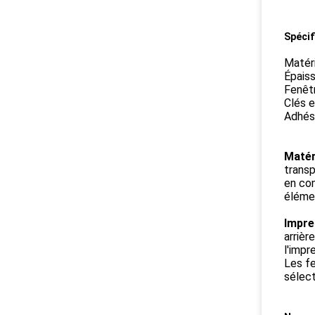
Spécif
Matéri
Épaiss
Fenêtr
Clés e
Adhés
Matér
transp
en con
élémen
Impre
arrièr
l'impr
Les f
sélec