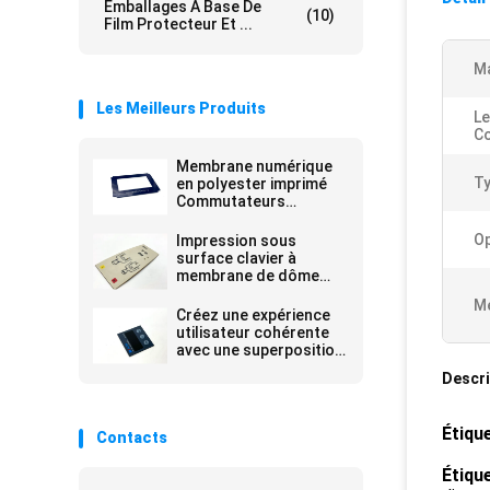
Emballages À Base De
(10)
Film Protecteur Et ...
Ma
Les Meilleurs Produits
Le
Co
Membrane numérique
Ty
en polyester imprimé
Commutateurs
graphiques
superposés auto-
Op
Impression sous
adhésif mate Plaque
surface clavier à
de nom
membrane de dôme
métallique avec Sony
Me
Poly Dome adhésif
Créez une expérience
utilisateur cohérente
avec une superposition
d'interfaces utilisateur
Descri
personnalisables pour
un affichage de fenêtre
transparent brillant
Étiqu
Contacts
Étiqu