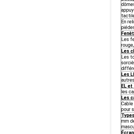
dômes 
appuye
tactil
En rel
piéde
Fenêt
Les f
rouge,
Les c
Les t
sorci
diffé
Les L
autre
EL et
les c
Les c
Cable
pour s
Types
mm de
mascu
Écran