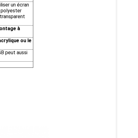
liser un écran
/ polyester
transparent
montage à
acrylique ou le
GB peut aussi