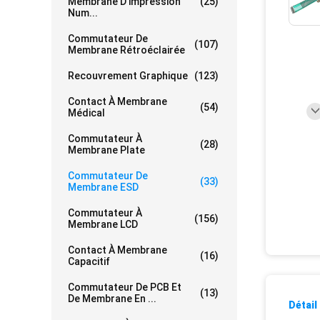
Membrane D'impression
(25)
Num...
Commutateur De
(107)
Membrane Rétroéclairée
Recouvrement Graphique
(123)
Contact À Membrane
(54)
Médical
Commutateur À
(28)
Membrane Plate
Commutateur De
(33)
Membrane ESD
Commutateur À
(156)
Membrane LCD
Contact À Membrane
(16)
Capacitif
Commutateur De PCB Et
(13)
De Membrane En ...
Détail