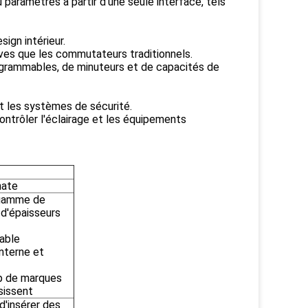
u paramètres à partir d'une seule interface, tels
sign intérieur.
tives que les commutateurs traditionnels.
ogrammables, de minuteurs et de capacités de
 et les systèmes de sécurité.
ontrôler l'éclairage et les équipements
nate
 gamme de
t d'épaisseurs
table
interne et
p de marques
sissent
 d'insérer des