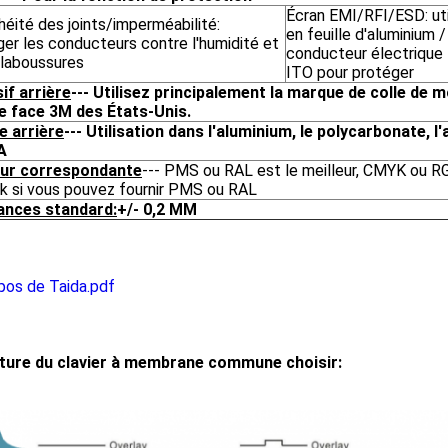
Écran EMI/RFI/ESD: uti
éité des joints/imperméabilité:
en feuille d'aluminium 
er les conducteurs contre l'humidité et
conducteur électrique 
claboussures
ITO pour protéger
if arrière
--- Utilisez principalement la marque de colle de 
e face 3M des États-Unis.
e arrière
--- Utilisation dans l'aluminium, le polycarbonate, l'
A
ur correspondante
--- PMS ou RAL est le meilleur, CMYK ou R
ok si vous pouvez fournir PMS ou RAL
ances standard:
+/- 0,2 MM
pos de Taida.pdf
ture du clavier à membrane commune choisir: