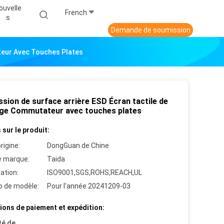
ouvelle
French
S
Demande de soumission
teur Avec Touches Plates
sion de surface arrière ESD Écran tactile de
age Commutateur avec touches plates
 sur le produit:
rigine:
DongGuan de Chine
 marque:
Taida
cation:
ISO9001,SGS,ROHS,REACH,UL
 de modèle:
Pour l'année 20241209-03
ions de paiement et expédition:
té de