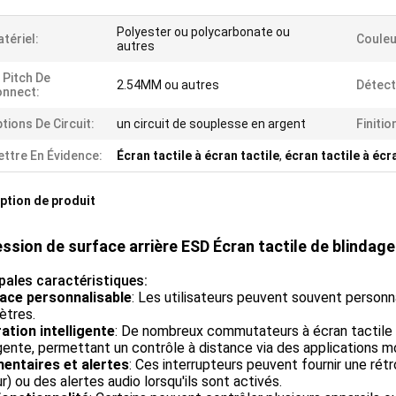
Polyester ou polycarbonate ou
tériel:
Couleu
autres
 Pitch De
2.54MM ou autres
Détect
nnect:
tions De Circuit:
un circuit de souplesse en argent
Finitio
ttre En Évidence:
Écran tactile à écran tactile
,
écran tactile à écra
ption de produit
ssion de surface arrière ESD Écran tactile de blinda
pales caractéristiques:
face personnalisable
: Les utilisateurs peuvent souvent personna
ètres.
ation intelligente
: De nombreux commutateurs à écran tactile
igente, permettant un contrôle à distance via des applications
ntaires et alertes
: Ces interrupteurs peuvent fournir une r
r) ou des alertes audio lorsqu'ils sont activés.