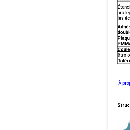
Étanch
protég
les é
Adhés
doubl
Plaqu
PMM
Coule
être 
Tolér
À pro
Struc