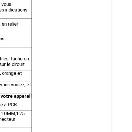
e vous
es indications
 en relief
ons
iles: tache en
ur le circuit
e, orange et
 vous voulez, et
 votre appareil
le à PCB
m,1.0MM,1.25
necteur