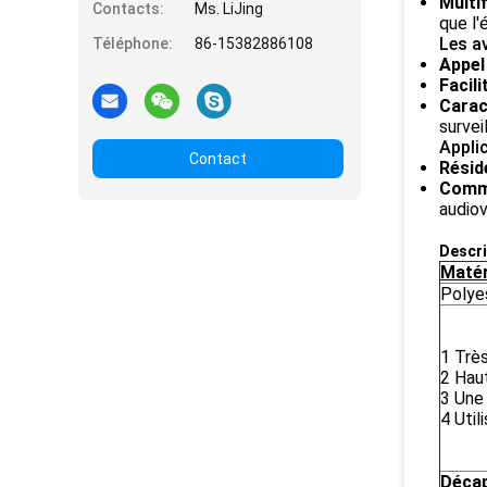
Multi
Contacts:
Ms. LiJing
que l'
Les a
Téléphone:
86-15382886108
Appel
Facili
Carac
survei
Appli
Contact
Résid
Comm
audiov
Descri
Matér
Polye
1 Très
2 Hau
3 Une 
4 Util
Déca