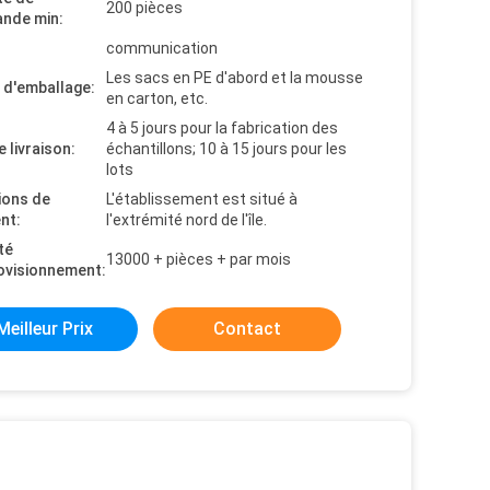
200 pièces
nde min:
communication
Les sacs en PE d'abord et la mousse
s d'emballage:
en carton, etc.
4 à 5 jours pour la fabrication des
e livraison:
échantillons; 10 à 15 jours pour les
lots
ions de
L'établissement est situé à
nt:
l'extrémité nord de l'île.
té
13000 + pièces + par mois
ovisionnement:
Meilleur Prix
Contact