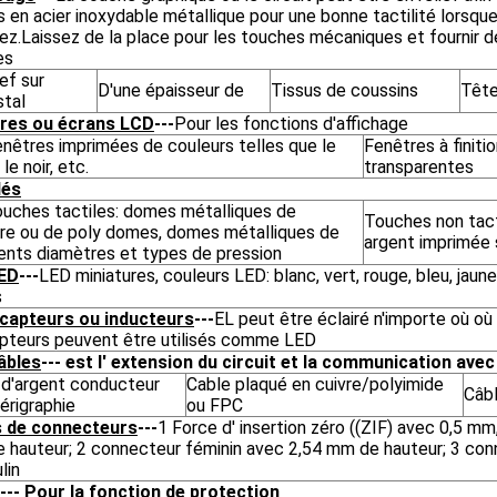
en acier inoxydable métallique pour une bonne tactilité lorsqu
z.Laissez de la place pour les touches mécaniques et fournir d
es
ief sur
D'une épaisseur de
Tissus de coussins
Tête
stal
res ou écrans LCD
---
Pour les fonctions d'affichage
enêtres imprimées de couleurs telles que le
Fenêtres à finiti
 le noir, etc.
transparentes
lés
ouches tactiles: domes métalliques de
Touches non tact
ère ou de poly domes, domes métalliques de
argent imprimée s
rents diamètres et types de pression
ED
---
LED miniatures, couleurs LED: blanc, vert, rouge, bleu, jaun
s
 capteurs ou inducteurs
---
EL peut être éclairé n'importe où où
apteurs peuvent être utilisés comme LED
âbles
--- est l' extension du circuit et la communication avec
 d'argent conducteur
Cable plaqué en cuivre/polyimide
Câb
érigraphie
ou FPC
 de connecteurs
---
1 Force d' insertion zéro ((ZIF) avec 0,5 m
 hauteur; 2 connecteur féminin avec 2,54 mm de hauteur; 3 con
lin
--- Pour la fonction de protection