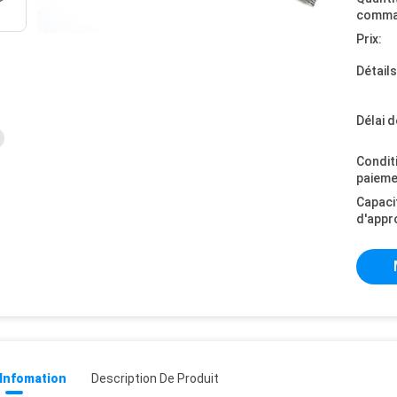
comma
Prix:
Détail
Délai d
Condit
paieme
Capaci
d'appr
 Infomation
Description De Produit