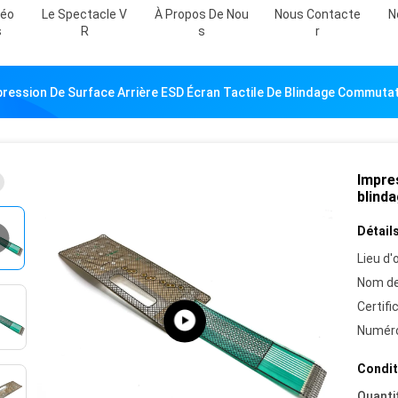
déo
Le Spectacle V
À Propos De Nou
Nous Contacte
N
S
R
S
R
ression De Surface Arrière ESD Écran Tactile De Blindage Commuta
Impres
blind
Détails
Lieu d'o
Nom de
Certifi
Numéro
Condit
Quanti