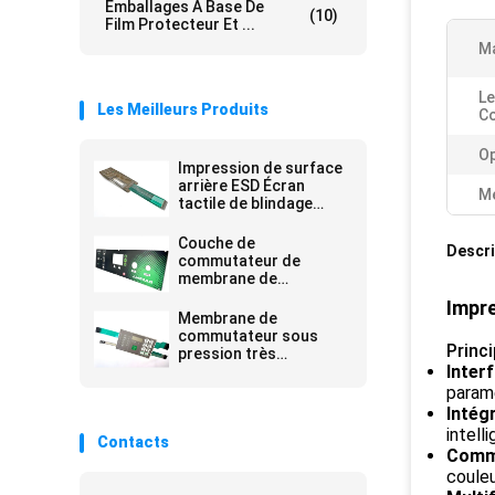
Emballages À Base De
(10)
Film Protecteur Et ...
Ma
Le
Les Meilleurs Produits
Co
Op
Impression de surface
arrière ESD Écran
Me
tactile de blindage
Commutateur avec
touches plates
Couche de
Descri
commutateur de
membrane de
protection contre
Impre
l'électricité statique en
Membrane de
PET pour clavier
commutateur sous
d'ordinateur
Princi
pression très
Inter
polyvalent pour une
résistance chimique
param
avec adhésif arrière
Intégr
étanche
intell
Contacts
Comme
couleu