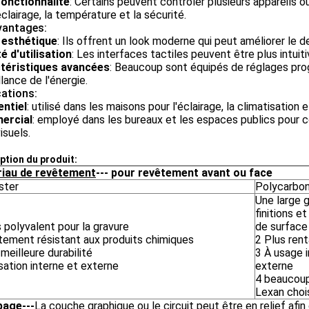
fonctionnalité
: Certains peuvent contrôler plusieurs appareils o
éclairage, la température et la sécurité.
vantages:
 esthétique
: Ils offrent un look moderne qui peut améliorer le de
té d'utilisation
: Les interfaces tactiles peuvent être plus intui
téristiques avancées
: Beaucoup sont équipés de réglages pr
llance de l'énergie.
cations:
entiel
: utilisé dans les maisons pour l'éclairage, la climatisation
ercial
: employé dans les bureaux et les espaces publics pour c
isuels.
ption du produit:
iau de revêtement
--- pour revêtement avant ou face
ster
Polycarbo
Une large
finitions e
 polyvalent pour la gravure
de surface
tement résistant aux produits chimiques
2 Plus ren
meilleure durabilité
3 À usage 
isation interne et externe
externe
4 beaucou
Lexan choi
page
---
La couche graphique ou le circuit peut être en relief afin