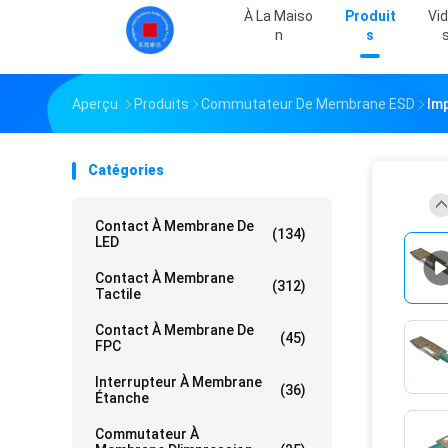
À La Maiso
Produit
Vi
N
S
Aperçu
Produits
Commutateur De Membrane ESD
Imp
Catégories
Contact À Membrane De
(134)
LED
Contact À Membrane
(312)
Tactile
Contact À Membrane De
(45)
FPC
Interrupteur À Membrane
(36)
Étanche
Commutateur À