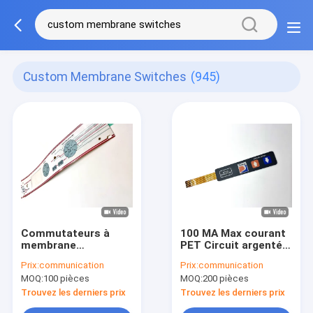
Custom Membrane Switches
(945)
Commutateurs à
100 MA Max courant
membrane
PET Circuit argenté
personnalisés en
Commutateurs à
Prix:
communication
Prix:
communication
polyester
membrane
MOQ:
100 pièces
MOQ:
200 pièces
transparent à 6
personnalisés avec 4
couches avec 1
couches
Trouvez les derniers prix
Trouvez les derniers prix
million de cycles de