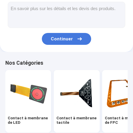
Contact à membrane de FPC
Interrupteur à membrane étanche
Commutateur à membrane d'impression numérique
Continuer
commutateur de membrane rétroéclairée
Recouvrement graphique
Nos Catégories
Contact à membrane médical
Commutateur à membrane plate
Commutateur de membrane ESD
Commutateur à membrane LCD
Contact à membrane
Contact à membrane
Contact à me
Contact à membrane capacitif
de LED
tactile
de FPC