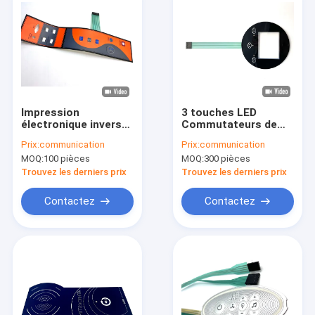
Impression
3 touches LED
électronique inverse
Commutateurs de
Commutateurs à
membrane
Prix:
communication
Prix:
communication
membrane
électriques
MOQ:
100 pièces
MOQ:
300 pièces
personnalisés à
personnalisés avec
haute performance
connecteur
Trouvez les derniers prix
Trouvez les derniers prix
nicomatique
Contactez
Contactez
À la maison
Produits
Vidéos