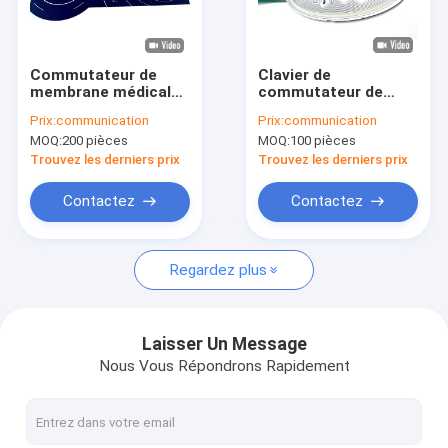
Le spectacle VR
À propos de nous
Commutateur de
Clavier de
membrane médicale
commutateur de
Visite de l'usine
à bouton unique
membrane de
Prix:
communication
Prix:
communication
personnalisé avec
rétroéclairage
MOQ:
200 pièces
MOQ:
100 pièces
rétroaction tactile
personnalisable très
Contrôle de la qualité
efficace pour
Trouvez les derniers prix
Trouvez les derniers prix
ventilateur électrique
Nous contacter
Contactez
Contactez
Nouvelles
Regardez plus
Demandez un devis
Laisser Un Message
Nous Vous Répondrons Rapidement
Contact à membrane de LED
Contact à membrane tactile