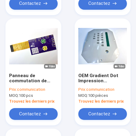
vie
Contactez
Contactez
Panneau de
OEM Gradient Dot
commutation de
Impression
membrane
personnalisé
Prix:
communication
Prix:
communication
personnalisé très
Membrane Switch
MOQ:
100 pcs
MOQ:
100 pièces
polyvalent
Panel étiquette à
imperméable à l'eau
date d'expiration à
Trouvez les derniers prix
Trouvez les derniers prix
pour la résistance
mécanique
chimique
Contactez
Contactez