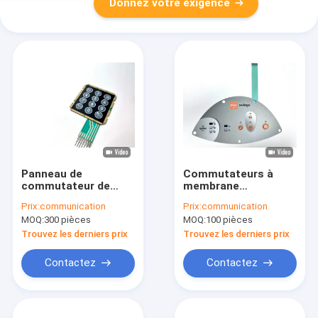
Donnez votre exigence
Panneau de
Commutateurs à
commutateur de
membrane
membrane
personnalisés
Prix:
communication
Prix:
communication
personnalisé avec
tactiles à câble FFC
MOQ:
300 pièces
MOQ:
100 pièces
connecteur
Flex avec boîtier de
nicomatique
script féminin
Trouvez les derniers prix
Trouvez les derniers prix
Contactez
Contactez