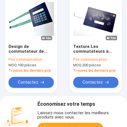
Design de
Texture Les
commutateur de
commutateurs à
membrane
membrane
Prix:
communication
Prix:
communication
électronique
personnalisés à LED
MOQ:
100 pièces
MOQ:
200 pièces
personnalisé avec
latéraux Mylar avec
LED teintée intégrée
une hauteur de molex
Trouvez les derniers prix
Trouvez les derniers prix
de 0,5 mm
Contactez
Contactez
Économisez votre temps
Laissez-nous contacter les meilleurs
produits avec vous.