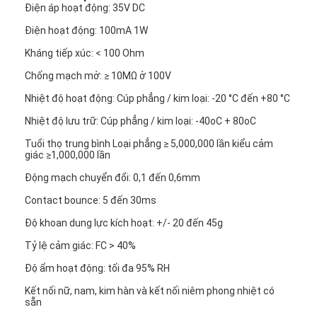
Điện áp hoạt động: 35V DC
Công tắc màng FPC
Điện hoạt động: 100mA 1W
Chuyển đổi màng chống nước
Kháng tiếp xúc: < 100 Ohm
Chuyển đổi màng in số
Chống mạch mở: ≥ 10MΩ ở 100V
Nhiệt độ hoạt động: Cúp phẳng / kim loại: -20 °C đến +80 °C
Chuyển đổi màng chiếu sáng
Nhiệt độ lưu trữ: Cúp phẳng / kim loại: -40oC + 80oC
Lớp phủ đồ họa
Tuổi thọ trung bình Loại phẳng ≥ 5,000,000 lần kiểu cảm
giác ≥1,000,000 lần
Công tắc màng y tế
Động mạch chuyển đổi: 0,1 đến 0,6mm
Chuyển phẳng màng
Contact bounce: 5 đến 30ms
Độ khoan dung lực kích hoạt: +/- 20 đến 45g
Chuyển đổi màng ESD
Tỷ lệ cảm giác: FC > 40%
Chuyển đổi màng LCD
Độ ẩm hoạt động: tối đa 95% RH
Chuyển đổi màng dung lượng
Kết nối nữ, nam, kim hàn và kết nối niêm phong nhiệt có
sẵn