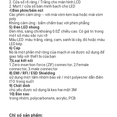
2. Cửa sổ rõ ràng / Trắng cho màn hình LCD
Trình diễn VR
2. Matt / cửa sổ bán minh bạch cho LED
4)
Bàn phím/bấm nút
Các phím cảm ứng--- với mái vòm kim loại hoặc mái vòm
Về chúng tôi
poly
Không cảm ứng - bấm chấm bạc với phím phẳng
5) Đèn LED nhúng
Chuyến tham quan nhà máy
Đèn nhỏ, sáng chỉ khoảng 0.02 ̊ chiều cao. Có giá trị trong
một số màu sắc rực rỡ.
Kiểm soát chất lượng
Màu LED: màu trắng, vàng, cam, xanh lá cây, đỏ hoặc màu
LED kép.
6) Cáp
Liên hệ với chúng tôi
Nó là một phần mở rộng của mạch in và được sử dụng để
giao tiếp với thiết bị của bạn.
7)Loại kết nối
Tin tức
1.Zero insertion force (ZIF) connector; 2.Female
connector; 3.male connector
8) EMI / RFI / ESD Shielding
Yêu cầu Đặt giá
sử dụng một tấm nhôm bảo vệ / một polyester dẫn điện
ITO trong suốt
9) Chất dính
chủ yếu được sử dụng là keo hai mặt 3M
10) Bàn sau
-
Công tắc màng LED
trong nhôm, polycarbonate, acrylic, PCB
Công tắc màng xúc giác
Chỉ số sản phẩm: