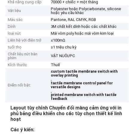
Khả năng cung cấp
70000 + chiếc + một tháng
Polyester hoặc Polycarbonate, silicone
Vật liệu
hoặc yêu cầu khác
Màu sắc
Pantone, RAL CMYK, RGB
Dính
3M chất kết dính hoặc các chất khác
loại nút
Mái vòm poly hoặc mái vòm kim loại
Liên hệ với điện trở
≤100mΩ
tuổi thọ
≥1 triệu chu kỳ
Chất liệu nút bàn
VẬT NUÔI/PC
phím
Kích thước
Thuế
custom tactile membrane switch with
overlay printing
,
tactile membrane control panel for
Điểm nổi bật:
versatile designs
,
printed membrane switch with tactile
feedback
Layout tùy chỉnh Chuyển đổi màng cảm ứng với in
phủ bảng điều khiển cho các tùy chọn thiết kế linh
hoạt
Các ý kiến: