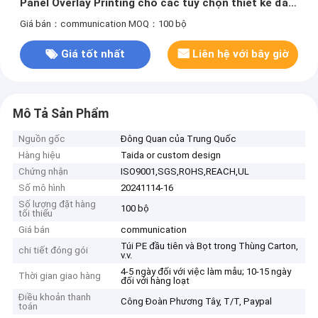
Panel Overlay Printing cho các tùy chọn thiết kế đa
năng
Giá bán：communication
MOQ：100 bộ
Giá tốt nhất
Liên hệ với bây giờ
Mô Tả Sản Phẩm
Nguồn gốc
Đông Quan của Trung Quốc
Hàng hiệu
Taida or custom design
Chứng nhận
ISO9001,SGS,ROHS,REACH,UL
Số mô hình
20241114-16
Số lượng đặt hàng
100 bộ
tối thiểu
Giá bán
communication
Túi PE đầu tiên và Bọt trong Thùng Carton,
chi tiết đóng gói
v.v.
4-5 ngày đối với việc làm mẫu; 10-15 ngày
Thời gian giao hàng
đối với hàng loạt
Điều khoản thanh
Công Đoàn Phương Tây, T/T, Paypal
toán