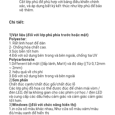
Cắt lớp phủ để phù hợp với bảng điều khiển chính
xác, và áp dụng bất kỳ kết thúc như lớp phủ để bảo
vệ thêm.
Chi tiết:
1)Vật liệu (đối với lớp phủ phía trước hoặc mặt)
Polyester:
1. Rất linh hoạt để dán
2- Chống hóa chất cao.
3.Sức bền tốt hơn
4.Đối với sử dụng bên trong và bên ngoài, chống tia UV
Polycarbonate:
1.Different bề mặt ((lấp lánh, Matt) và độ dày ((Từ 0,12mm
~ 2mm)
2. hiệu quả về chi phí
3.Đối với sử dụng bên trong và bên ngoài
2)
Sơn phấn
Chất đúc cạnh/chất đúc gối/chất đúc lỗ
Nhà
Các lớp phủ đồ họa có thể được đúc để chèn mái vòm /
đèn LED, để lại không gian cho các phím cơ học / đèn LED
và cung cấp các dấu hiệu cảm giác và cảm giác cảm giác
Sản phẩm
tốt hơn.
3)
Windows ((đối với chức năng hiển thị)
video
1
.
in cửa sổ màu khác nhau, Như cửa sổ màu xám/màu
đỏ/màu xanh để hiển thị