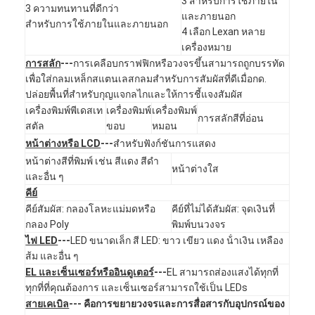
3 สําหรับการใช้ภายใน
3 ความทนทานที่ดีกว่า
รายการ VR
และภายนอก
สําหรับการใช้ภายในและภายนอก
4 เลือก Lexan หลาย
เกี่ยวกับเรา
เครื่องหมาย
การสลัก
---
การเคลือบกราฟฟิกหรือวงจรขึ้นสามารถถูกบรรทัด
ทัวร์โรงงาน
เพื่อใส่กลมเหล็กสแตนเลสกลมสําหรับการสัมผัสที่ดีเมื่อกด.
ปล่อยพื้นที่สําหรับกุญแจกลไกและให้การชี้แจงสัมผัส
การควบคุมคุณภาพ
เครื่องพิมพ์พีเดสเท
เครื่องพิมพ์
เครื่องพิมพ์
การสลักสีที่อ่อน
สตัล
ขอบ
หมอน
ติดต่อเรา
หน้าต่างหรือ LCD
---
สําหรับฟังก์ชันการแสดง
หน้าต่างสีที่พิมพ์ เช่น สีแดง สีดํา
ข่าว
หน้าต่างใส
และอื่น ๆ
คีย์
ขอทุน
คีย์สัมผัส: กลองโลหะแม่มดหรือ
คีย์ที่ไม่ได้สัมผัส: จุดเงินที่
กลอง Poly
พิมพ์บนวงจร
ไฟ LED
---
LED ขนาดเล็ก สี LED: ขาว เขียว แดง น้ําเงิน เหลือง
ส้ม และอื่น ๆ
สวิตช์เมมเบรน LED
EL และเซ็นเซอร์หรืออินดูเตอร์
---
EL สามารถส่องแสงได้ทุกที่
ทุกที่ที่คุณต้องการ และเซ็นเซอร์สามารถใช้เป็น LEDs
สวิตช์เมมเบรนสัมผัส
สายเคเบิล
--- คือการขยายวงจรและการสื่อสารกับอุปกรณ์ของ