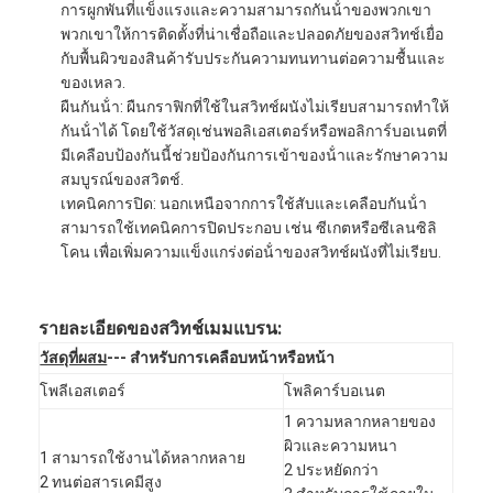
การผูกพันที่แข็งแรงและความสามารถกันน้ําของพวกเขา
พวกเขาให้การติดตั้งที่น่าเชื่อถือและปลอดภัยของสวิทช์เยื่อ
กับพื้นผิวของสินค้ารับประกันความทนทานต่อความชื้นและ
ของเหลว.
ผืนกันน้ํา: ผืนกราฟิกที่ใช้ในสวิทช์ผนังไม่เรียบสามารถทําให้
กันน้ําได้ โดยใช้วัสดุเช่นพอลิเอสเตอร์หรือพอลิการ์บอเนตที่
มีเคลือบป้องกันนี้ช่วยป้องกันการเข้าของน้ําและรักษาความ
สมบูรณ์ของสวิตช์.
เทคนิคการปิด: นอกเหนือจากการใช้สับและเคลือบกันน้ํา
สามารถใช้เทคนิคการปิดประกอบ เช่น ซีเกตหรือซีเลนซิลิ
โคน เพื่อเพิ่มความแข็งแกร่งต่อน้ําของสวิทช์ผนังที่ไม่เรียบ.
รายละเอียดของสวิทช์เมมแบรน:
วัสดุที่ผสม
--- สําหรับการเคลือบหน้าหรือหน้า
บ้าน
โพลีเอสเตอร์
โพลิคาร์บอเนต
สินค้า
1 ความหลากหลายของ
ผิวและความหนา
1 สามารถใช้งานได้หลากหลาย
วิดีโอ
2 ประหยัดกว่า
2 ทนต่อสารเคมีสูง