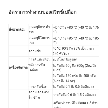
สลับ PCB และซิลิโคนยาง Membrane
อัตราการทํางานของสวิทช์เปลือก
ผนังป้องกันและกระดาษติดตาม
อุณหภูมิการทํา
-40 °C ถึง +80 °C (-40 °C ถึง 176
สิ่งแวดล้อม
งาน
°F)
อุณหภูมิในการ
-40 °C ถึง +85 °C (-40 °C ถึง 185
เก็บ
°F)
40 °C, 90% ถึง 95% เป็นเวลา
ความชื้น
240 ชั่วโมง
การสั่นสะเทือน
20 กิโลกรัมสูงสุด
พลังการขับ
ไม่สัมผัส 60g ถึง 300g (2oz ถึง
เครื่องจักรกล
เคลื่อน
10oz)
ผิวสัมผัส 150 กรัม ถึง 400 กรัม
(6 oz ถึง 14 oz)
การสลับช็อต
ไม่สัมผัส 0.1 ถึง 0.5 มิลลิเมตร
ความ คาดหวัง
การสัมผัส 0.6 ถึง 1.5 มิลลิเมตร
ใน ชีวิต
เครื่องทํางานที่ไม่สัมผัส > 5 ล้าน