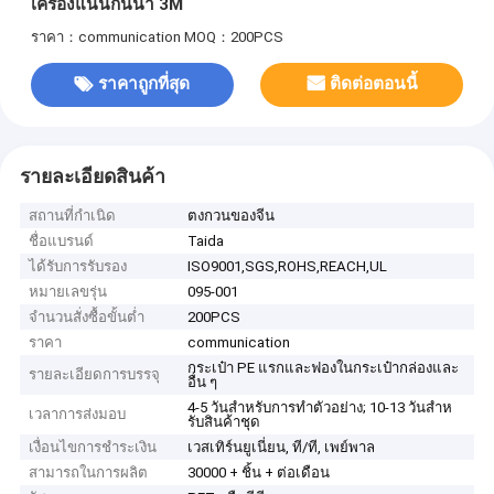
เครื่องแน่นกันน้ํา 3M
ราคา：communication
MOQ：200PCS
ราคาถูกที่สุด
ติดต่อตอนนี้
รายละเอียดสินค้า
สถานที่กำเนิด
ตงกวนของจีน
ชื่อแบรนด์
Taida
ได้รับการรับรอง
ISO9001,SGS,ROHS,REACH,UL
หมายเลขรุ่น
095-001
จำนวนสั่งซื้อขั้นต่ำ
200PCS
ราคา
communication
กระเป๋า PE แรกและฟองในกระเป๋ากล่องและ
รายละเอียดการบรรจุ
อื่น ๆ
4-5 วันสําหรับการทําตัวอย่าง; 10-13 วันสําห
เวลาการส่งมอบ
รับสินค้าชุด
เงื่อนไขการชำระเงิน
เวสเทิร์นยูเนี่ยน, ที/ที, เพย์พาล
สามารถในการผลิต
30000 + ชิ้น + ต่อเดือน