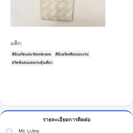
แท็ก:
คีย์บอร์ดแผ่น Membrane
คีย์บอร์ดสลิมเมมเบรน
สวิตช์แผ่นแผ่นกระตุ้นเดียว
รายละเอียดการติดต่อ
Ms. LiJing