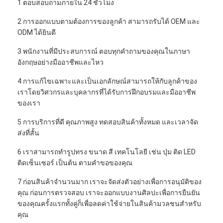
1 ตอบสอบถามภายใน 24 ชั่วโมง
2 การออกแบบตามต้องการของลูกค้า สามารถรับได้ OEM และ
ODM ได้ยินดี
3 พนักงานที่มีประสบการณ์ ตอบทุกคําถามของคุณในภาษา
อังกฤษอย่างมืออาชีพและไหว
4 การแก้ไขเฉพาะและเป็นเอกลักษณ์สามารถให้กับลูกค้าของ
เราโดยวิศวกรและบุคลากรที่ได้รับการฝึกอบรมและมืออาชีพ
ของเรา
5 การบริการที่ดี คุณภาพสูง ทดสอบสินค้าทั้งหมด และเวลาจัด
ส่งที่สั้น
6 เราสามารถทํารูปทรง ขนาด สี เทคโนโลยี เช่น ปุ่ม ติด LED
ติดเซ็นเซอร์ เป็นต้น ตามคําขอของคุณ
7 ก่อนสินค้าจํานวนมาก เราจะจัดส่งตัวอย่างเพื่อการอนุมัติของ
คุณ ก่อนการตรวจสอบ เราจะออกแบบงานศิลปะเพื่อการยืนยัน
ของคุณครั้งแรกทั้งคู่ก็เพื่อลดค่าใช้จ่ายในสินค้ามวลชนสําหรับ
คุณ