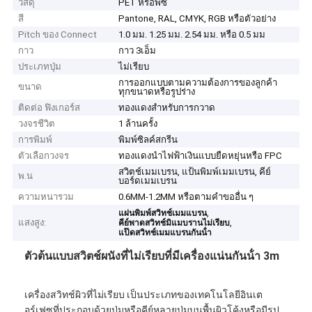
วัสดุ
PET หรือพีซี
สี
Pantone, RAL, CMYK, RGB หรือตัวอย่าง
Pitch ของ Connect
1.0 มม. 1.25 มม. 2.54 มม. หรือ 0.5 มม
กาว
กาว 3เอ็ม
ประเภทปุ่ม
ไม่เรียบ
การออกแบบตามความต้องการของลูกค้า
ขนาด
ทุกขนาดหรือรูปร่าง
ติดต่อ ฟิงเกอร์ส
ทองแดงสําหรับการกวาด
วงจรชีวิต
1 ล้านครั้ง
การพิมพ์
พิมพ์ซิลค์สกรีน
ตัวเลือกวงจร
ทองแดงนำไฟฟ้าเงินแบบยืดหยุ่นหรือ FPC
สวิตช์เมมเบรน, แป้นพิมพ์เมมเบรน, คีย์
พ.น
บอร์ดเมมเบรน
ความหนารวม
0.6MM-1.2MM หรือตามคำขออื่น ๆ
,
แผ่นพิมพ์สวิทช์เมมแบรน
แสงสูง:
,
คีย์พาดสวิทช์มิแมบรานไม่เรียบ
แป๊ดสวิทช์เมมแบรนกันน้ํา
ตัวต้นแบบสวิตช์ผนังที่ไม่เรียบที่มีเครื่องแน่นกันน้ํา 3m
เครื่องสวิทช์ผิวที่ไม่เรียบ เป็นประเภทของเทคโนโลยีอินเต
อร์เฟซที่ประกอบด้วยปุ่มหรือคีย์หลายปุ่มบนพื้นผิวโค้งหรือมีรูป