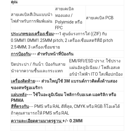
คุณ
สวิตช์เมมเบรน FPC
สายเคเบิล
สายเคเบิลสีเงินแบบนํา
ทองแดง /
สวิตช์เมมเบรนกันน้ำ
สายเคเบิล PCB
ไฟสําหรับการพิมพ์แผ่น
Polyimide หรือ
FPC
สวิตช์แผ่นผนังการพิมพ์ดิจิตอล
ประเภทของเครื่องเชื่อม
---
1 ศูนย์แรงการใส่ ((ZIF) กับ
0.5MM1.0MM1.25MM pitch; 2 เครื่องเชื่อมสตรีที่มี pitch
เครื่องเปลี่ยนแผ่นผิวที่สว่างหลัง
2.54MM; 3 เครื่องเชื่อมชาย
การป้องกัน
--- สําหรับหน้าที่ป้องกัน
การซ้อนทับกราฟิก
EMI/RFI/ESD ปราง: ใช้ปราง
ปิดประปา / กันน้ํา: ป้องกันสาย
แผ่นอัลลูมิเนียม / โพลีเอสเต
สวิตช์เมมเบรนทางการแพทย์
นําจากความชื้นและกระแทก
อร์นําไฟฟ้า ITO ใสเพื่อปกป้อง
เครื่องติดท้าย
--- ส่วนใหญ่ใช้ 3M แบรนด์กาวติดตั้งด้านสอง
เครื่องสลับแผ่น Membrane
ของสหรัฐอเมริกา
แผ่นหลัง
--- ใช้ในอะลูมิเนียม โพลิการ์บอเนต แอคริลิก หรือ
เครื่องสลับแผ่น ESD
PMMA
สีที่ตรงกัน
--- PMS หรือ RAL ดีที่สุด, CMYK หรือ RGB ก็โอเคได้
เครื่องปรับเปลี่ยนแผ่นผนัง LCD
ถ้าคุณสามารถให้ PMS หรือ RAL
ความละเอียดตามมาตรฐาน:
+/- 0.2MM
เครื่องสวิทช์เมมแบรนความจุ