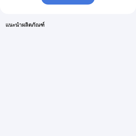
แนะนำผลิตภัณฑ์
แผ่นควบคุมการสัมผัส
สวิตช์เมมเบรนแบบ
คีย์พานสวิทช์เม
แบบโปรโตโต้ปานล์ที่ไม่
เรียบพร้อมปุ่มนูนพร้อม
นพิมพ์แบบเนื้อเย
ผ่านแผ่นเยื่อผิวด้วยคีย์
โดมสแตนเลสสตีลเพื่อ
เซตเตอร์กระจก
พัดกันน้ํา 3M
การตอบสนองแบบสัมผัส
จกสําหรับควบค
ที่ดียิ่งขึ้น
อากาศ
ราคาดีที่สุด
ราคาดีที่สุด
ราคาดีที่ส
Desktop Site
บ้าน
เกี่ยวกับเรา
แผนผังเว็บไซต์
นโยบายความเป็นส่วนตัว