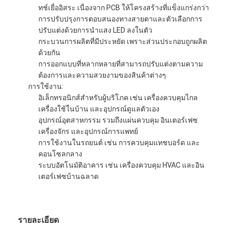
ทช์เยื่ออิสระ เนื่องจาก PCB ให้โครงสร้างที่แข็งแกร่งกว่า
การปรับปรุงการตอบสนองทางสายตาและตัวเลือกการ
ปรับแต่งด้วยการนําแสง LED ลงในตัว
กระบวนการผลิตที่มีประหยัด เพราะส่วนประกอบถูกผลิต
ด้วยกัน
การออกแบบที่หลากหลายที่สามารถปรับแต่งตามความ
ต้องการและความสวยงามของสินค้าต่างๆ
การใช้งาน:
อิเล็กทรอนิกส์สําหรับผู้บริโภค เช่น เครื่องควบคุมไกล
เครื่องใช้ในบ้าน และอุปกรณ์ดูแลตัวเอง
อุปกรณ์อุตสาหกรรม รวมถึงแผ่นควบคุม อินเตอร์เฟซ
เครื่องจักร และอุปกรณ์การแพทย์
การใช้งานในรถยนต์ เช่น การควบคุมแทชบอร์ด และ
คอนโซลกลาง
ระบบอัตโนมัติอาคาร เช่น เครื่องควบคุม HVAC และอิน
บ้าน
เตอร์เฟซบ้านฉลาด
สินค้า
วิดีโอ
รายละเอียด