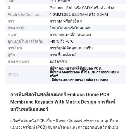
วัสดุ
PET หรือพีซี
สี
Pantone, RAL หรือ CMYK หรือตัวอย่าง
Pitch ของ Connect
1.0MM1.25 มม2.54MM หรือ 0.5MM
กาว
กาว 3M หรือสิ่งอื่น ๆ
ประเภทปุ่ม
โกลมโลหะหรือโกลมสลัก
ขนาด
การออกแบบที่กำหนดเอง
อุณหภูมิในการจัดเก็บ
-40 ℃ ถึง 70 ℃
การพิมพ์
การพิมพ์ดิจิตอลและสกรีน
ผู้ขับ
การเชื่อมต่อเมล์
ประเภทวงจร
บอร์ดพีซีบี
,
คีย์พาดเมมบรานที่ใช้พับบอล PCB
คีย์พาน Membrane ที่ใช้ PCB การออกแบบเม
แสงสูง:
ทริกซ์
,
คีย์พาดเมมบรานยาง Emboss Dome
การพิมพ์สกรีนพอลิเอสเตอร์ Emboss Dome PCB
Membrane Keypads With Matrix Design การพิมพ์
สกรีนพอลิเอสเตอร์
สวิตช์แผ่นผนัง PCB เป็นชนิดของอินเตอร์เฟซการควบคุมที่รวม
แผ่นวงจรพิมพ์ (PCB) กับกลมโลหะและการออกแบบสวิตช์แผ่น