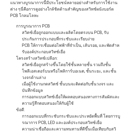
แนวทางบูรณาการนี้มีประโยชน์หลายอย่างสําหรับการใช้งาน
ต่าง ๆนี่คือการดูอย่างใกล้ชิดด้านสําคัญของสวิทช์ผนังบอร์ด
PCB โกลมโลหะ
การบูรณาการ PCB
สวิตช์เยื่อถูกออกแบบและผลิตโดยตรงบน PCB, รับ
ประกันการประกอบที่กระชับและเรียบง่าย
PCB ให้การเชื่อมต่อไฟฟ้าที่จําเป็น, เส้นรอย, และพัดสําห
รับองค์ประกอบสวิทช์เยื่อ
โครงสร้างสวิทช์เปลือก:
สวิตช์เยื่อถูกสร้างขึ้นโดยใช้ชั้นหลายชั้น รวมถึงชั้น
โพลีเอสเตอร์บนหรือโพลิการ์บอเนต, ชั้นระยะ, และชั้น
วงจรด้านล่าง
เมื่อผู้ใช้งานกดสวิตช์ ชั้นบนจะติดต่อกับชั้นวงจร และ
บันทึกข้อมูล
การออกแบบสวิทช์เยื่อให้ผลตอบสนองทางการสัมผัสและ
ความรู้สึกตอบสนองให้กับผู้ใช้
ข้อดี:
การออกแบบที่กระชับกระชับและประหยัดพื้นที่ โดยการบู
รณาการ PCB, LED และองค์ประกอบสวิทช์เยื่อ
ความน่าเชื่อถือและความทนทานที่ดีขึ้นเมื่อเทียบกับสวิ