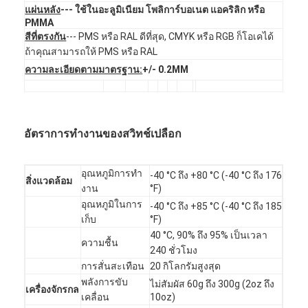
สลับ PCB และซิลิโคนยาง Membrane
แผ่นหลัง
--- ใช้ในอะลูมิเนียม โพลิการ์บอเนต แอคริลิก หรือ
PMMA
ผนังป้องกันและกระดาษติดตาม
สีที่ตรงกัน
--- PMS หรือ RAL ดีที่สุด, CMYK หรือ RGB ก็โอเคได้
ถ้าคุณสามารถให้ PMS หรือ RAL
ความละเอียดตามมาตรฐาน:
+/- 0.2MM
อัตราการทํางานของสวิทช์เปลือก
อุณหภูมิการทํา
-40 °C ถึง +80 °C (-40 °C ถึง 176
สิ่งแวดล้อม
งาน
°F)
อุณหภูมิในการ
-40 °C ถึง +85 °C (-40 °C ถึง 185
เก็บ
°F)
40 °C, 90% ถึง 95% เป็นเวลา
ความชื้น
240 ชั่วโมง
การสั่นสะเทือน
20 กิโลกรัมสูงสุด
พลังการขับ
ไม่สัมผัส 60g ถึง 300g (2oz ถึง
เครื่องจักรกล
เคลื่อน
10oz)