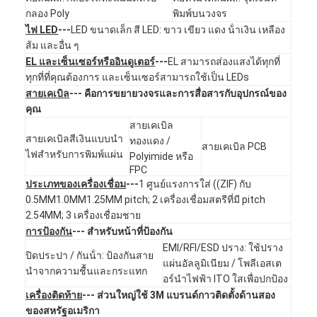
สวิตช์เมมเบรน FPC
กลอง Poly
พิมพ์บนวงจร
ไฟ LED
---
LED ขนาดเล็ก สี LED: ขาว เขียว แดง น้ําเงิน เหลือง
สวิตช์เมมเบรนกันน้ำ
ส้ม และอื่น ๆ
EL และเซ็นเซอร์หรืออินดูเตอร์
---
EL สามารถส่องแสงได้ทุกที่
สวิตช์แผ่นผนังการพิมพ์ดิจิตอล
ทุกที่ที่คุณต้องการ และเซ็นเซอร์สามารถใช้เป็น LEDs
สายเคเบิล
--- คือการขยายวงจรและการสื่อสารกับอุปกรณ์ของ
เครื่องเปลี่ยนแผ่นผิวที่สว่างหลัง
คุณ
สายเคเบิล
การซ้อนทับกราฟิก
สายเคเบิลสีเงินแบบนํา
ทองแดง /
สายเคเบิล PCB
ไฟสําหรับการพิมพ์แผ่น
Polyimide หรือ
สวิตช์เมมเบรนทางการแพทย์
FPC
ประเภทของเครื่องเชื่อม
---
1 ศูนย์แรงการใส่ ((ZIF) กับ
เครื่องสลับแผ่น Membrane
0.5MM1.0MM1.25MM pitch; 2 เครื่องเชื่อมสตรีที่มี pitch
2.54MM; 3 เครื่องเชื่อมชาย
เครื่องสลับแผ่น ESD
การป้องกัน
--- สําหรับหน้าที่ป้องกัน
EMI/RFI/ESD ปราง: ใช้ปราง
ปิดประปา / กันน้ํา: ป้องกันสาย
เครื่องปรับเปลี่ยนแผ่นผนัง LCD
แผ่นอัลลูมิเนียม / โพลีเอสเต
นําจากความชื้นและกระแทก
อร์นําไฟฟ้า ITO ใสเพื่อปกป้อง
เครื่องสวิทช์เมมแบรนความจุ
เครื่องติดท้าย
--- ส่วนใหญ่ใช้ 3M แบรนด์กาวติดตั้งด้านสอง
ของสหรัฐอเมริกา