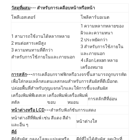
รายการ VR
วัสดุที่ผสม
--- สําหรับการเคลือบหน้าหรือหน้า
โพลีเอสเตอร์
โพลิคาร์บอเนต
เกี่ยวกับเรา
1 ความหลากหลายของ
ผิวและความหนา
ทัวร์โรงงาน
1 สามารถใช้งานได้หลากหลาย
2 ประหยัดกว่า
2 ทนต่อสารเคมีสูง
3 สําหรับการใช้ภายใน
การควบคุมคุณภาพ
3 ความทนทานที่ดีกว่า
และภายนอก
สําหรับการใช้ภายในและภายนอก
4 เลือก Lexan หลาย
ติดต่อเรา
เครื่องหมาย
การสลัก
---
การเคลือบกราฟฟิกหรือวงจรขึ้นสามารถถูกบรรทัด
ข่าว
เพื่อใส่กลมเหล็กสแตนเลสกลมสําหรับการสัมผัสที่ดีเมื่อกด.
ปล่อยพื้นที่สําหรับกุญแจกลไกและให้การชี้แจงสัมผัส
ขอทุน
เครื่องพิมพ์พีเดสเท
เครื่องพิมพ์
เครื่องพิมพ์
การสลักสีที่อ่อน
สตัล
ขอบ
หมอน
หน้าต่างหรือ LCD
---
สําหรับฟังก์ชันการแสดง
สวิตช์เมมเบรน LED
หน้าต่างสีที่พิมพ์ เช่น สีแดง สีดํา
หน้าต่างใส
และอื่น ๆ
สวิตช์เมมเบรนสัมผัส
คีย์
คีย์สัมผัส: กลองโลหะแม่มดหรือ
คีย์ที่ไม่ได้สัมผัส: จุดเงินที่