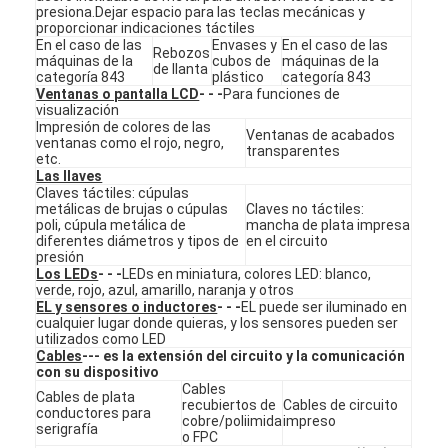
presiona.Dejar espacio para las teclas mecánicas y
Espectáculo VR
proporcionar indicaciones táctiles
En el caso de las
Envases y
En el caso de las
Rebozos
máquinas de la
cubos de
máquinas de la
Sobre nosotros
de llanta
categoría 843
plástico
categoría 843
Ventanas o pantalla LCD
- - -
Para funciones de
Recorrido por la fábrica
visualización
Impresión de colores de las
Ventanas de acabados
ventanas como el rojo, negro,
Control de calidad
transparentes
etc.
Las llaves
Claves táctiles: cúpulas
Contacta con nosotros
metálicas de brujas o cúpulas
Claves no táctiles:
poli, cúpula metálica de
mancha de plata impresa
Noticias
diferentes diámetros y tipos de
en el circuito
presión
Los LEDs
- - -
LEDs en miniatura, colores LED: blanco,
Solicitar una cita
verde, rojo, azul, amarillo, naranja y otros
EL y sensores o inductores
- - -
EL puede ser iluminado en
cualquier lugar donde quieras, y los sensores pueden ser
utilizados como LED
Cables
--- es la extensión del circuito y la comunicación
Interruptor de membrana del LED
con su dispositivo
Cables
Cables de plata
recubiertos de
Cables de circuito
conductores para
Interruptor de membrana táctil
cobre/poliimida
impreso
serigrafía
o FPC