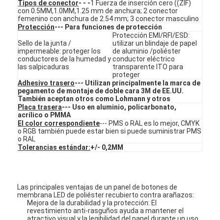
Tipos de conector
- - -
1 Fuerza de inserción cero ((ZIF)
Interruptor de membrana de FPC
con 0.5MM,1.0MM,1.25 mm de anchura; 2 conector
femenino con anchura de 2.54 mm; 3 conector masculino
Protección
--- Para funciones de protección
Interruptor de membrana impermeable
Protección EMI/RFI/ESD:
Sello de la junta /
utilizar un blindaje de papel
Interruptor de membrana de impresión digital
impermeable: proteger los
de aluminio /poliéster
conductores de la humedad y
conductor eléctrico
las salpicaduras
transparente ITO para
interruptor de membrana con luz de fondo
proteger
Adhesivo trasero
--- Utilizan principalmente la marca de
pegamento de montaje de doble cara 3M de EE.UU.
Capa gráfica
También aceptan otros como Lohmann y otros
Placa trasera
--- Uso en aluminio, policarbonato,
Interruptor de membrana médico
acrílico o PMMA
El color correspondiente
--- PMS o RAL es lo mejor, CMYK
o RGB también puede estar bien si puede suministrar PMS
Interruptor de membrana plana
o RAL
Tolerancias estándar:
+/- 0,2MM
Interruptor de membrana ESD
Interruptor de membrana LCD
Las principales ventajas de un panel de botones de
membrana LED de poliéster recubierto contra arañazos:
Interruptor de membrana capacitivo
Mejora de la durabilidad y la protección: El
revestimiento anti-rasguños ayuda a mantener el
atractivo visual y la legibilidad del panel durante un uso