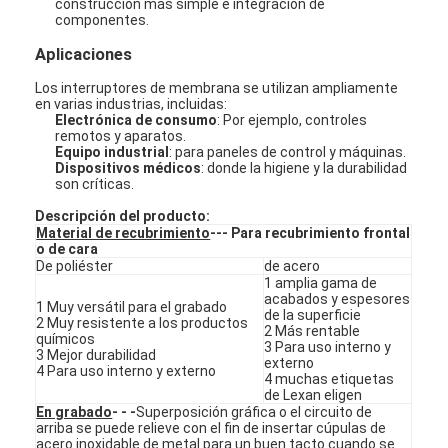
construcción más simple e integración de
componentes.
Aplicaciones
Los interruptores de membrana se utilizan ampliamente
en varias industrias, incluidas:
Electrónica de consumo
: Por ejemplo, controles
remotos y aparatos.
Equipo industrial
: para paneles de control y máquinas.
Dispositivos médicos
: donde la higiene y la durabilidad
son críticas.
Descripción del producto:
Material de recubrimiento
--- Para recubrimiento frontal
o de cara
De poliéster
de acero
1 amplia gama de
acabados y espesores
1 Muy versátil para el grabado
de la superficie
2 Muy resistente a los productos
2 Más rentable
En casa
químicos
3 Para uso interno y
3 Mejor durabilidad
externo
4 Para uso interno y externo
Productos
4 muchas etiquetas
de Lexan eligen
En grabado
- - -
Superposición gráfica o el circuito de
Los vídeos
arriba se puede relieve con el fin de insertar cúpulas de
acero inoxidable de metal para un buen tacto cuando se