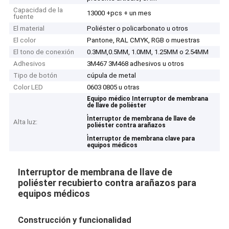
Capacidad de la
13000 +pcs + un mes
fuente
El material
Poliéster o policarbonato u otros
El color
Pantone, RAL CMYK, RGB o muestras
El tono de conexión
0.3MM,0.5MM, 1.0MM, 1.25MM o 2.54MM
Adhesivos
3M467 3M468 adhesivos u otros
Tipo de botón
cúpula de metal
Color LED
0603 0805 u otras
Equipo médico Interruptor de membrana
de llave de poliéster
,
Interruptor de membrana de llave de
Alta luz:
poliéster contra arañazos
,
Interruptor de membrana clave para
equipos médicos
Interruptor de membrana de llave de
poliéster recubierto contra arañazos para
equipos médicos
Construcción y funcionalidad