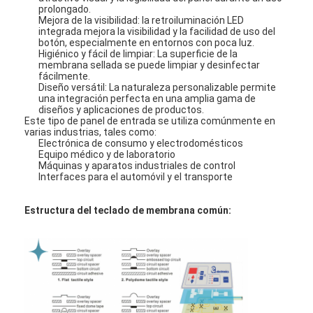
Interruptor de membrana de PCB y goma de silicona
prolongado.
Mejora de la visibilidad: la retroiluminación LED
integrada mejora la visibilidad y la facilidad de uso del
Película protectora y embalaje de papel de rastreo
botón, especialmente en entornos con poca luz.
Higiénico y fácil de limpiar: La superficie de la
membrana sellada se puede limpiar y desinfectar
fácilmente.
Diseño versátil: La naturaleza personalizable permite
una integración perfecta en una amplia gama de
diseños y aplicaciones de productos.
Este tipo de panel de entrada se utiliza comúnmente en
varias industrias, tales como:
Electrónica de consumo y electrodomésticos
Equipo médico y de laboratorio
Máquinas y aparatos industriales de control
Interfaces para el automóvil y el transporte
Estructura del teclado de membrana común: