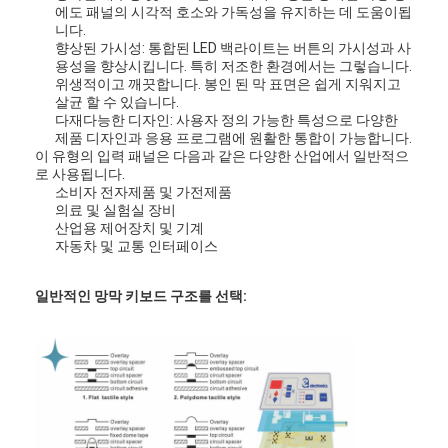
FPC 멤브레인 스위치
에도 패널의 시각적 호소와 가독성을 유지하는 데 도움이됩
니다.
향상된 가시성: 통합된 LED 백라이트는 버튼의 가시성과 사
방수 멤브레인 스위치
용성을 향상시킵니다. 특히 저조한 환경에서는 그렇습니다.
위생적이고 깨끗합니다. 봉인 된 막 표면은 쉽게 지워지고
디지털 프린팅 망막 스위치
살균 할 수 있습니다.
다재다능한 디자인: 사용자 정의 가능한 특성으로 다양한
제품 디자인과 응용 프로그램에 원활한 통합이 가능합니다.
백라이트 멤브레인 스위치
이 유형의 입력 패널은 다음과 같은 다양한 산업에서 일반적으
로 사용됩니다.
그래픽 오버레이
소비자 전자제품 및 가전제품
의료 및 실험실 장비
산업용 제어장치 및 기계
의학 멤브레인 스위치
자동차 및 교통 인터페이스
평면 망막 스위치
일반적인 망막 키보드 구조를 선택:
ESD 망막 스위치
LCD 망막 스위치
캐패시티브 멤브레인은 전환합니다