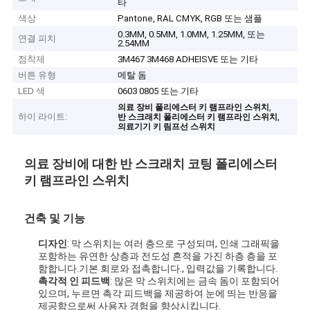
타
색상
Pantone, RAL CMYK, RGB 또는 샘플
0.3MM, 0.5MM, 1.0MM, 1.25MM, 또는
연결 피치
2.54MM
점착제
3M467 3M468 ADHEISVE 또는 기타
버튼 유형
메탈 돔
LED 색
0603 0805 또는 기타
,
의료 장비 폴리에스터 키 램프라인 스위치
하이 라이트:
,
반 스크래치 폴리에스터 키 램프라인 스위치
의료기기 키 림프선 스위치
의료 장비에 대한 반 스크래치 코팅 폴리에스터
키 램프라인 스위치
건축 및 기능
디자인
: 막 스위치는 여러 층으로 구성되며, 인쇄 그래픽을
포함하는 유연한 상층과 전도성 흔적을 가진 하층 층을 포
함합니다.기본 회로와 접촉합니다., 입력값을 기록합니다.
촉각적 인 피드백
: 많은 막 스위치에는 금속 돔이 포함되어
있으며, 누르면 촉각 피드백을 제공하여 눈에 띄는 반응을
제공함으로써 사용자 경험을 향상시킵니다.