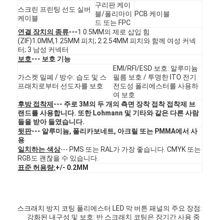
구리판 케이
VR 쇼
스크린 프린팅 선도 실버
블/폴리마이
PCB 케이블
케이블
드 또는 FPC
우리 에 관한 것
연결 장치의 종류
---
1 0.5MM의 제로 삽입 힘
(ZIF)1.0MM,1.25MM 피치; 2 2.54MM 피치와 함께 여성 커넥
터; 3 남성 커넥터
공장 투어
보호
--- 보호 기능
EMI/RFI/ESD 보호: 알루미늄
품질 관리
가스켓 밀폐 / 방수: 습도 및 스
필름 보호 / 투명한 ITO 전기
프래치로부터 선도자를 보호
전도성 폴리에스터를 사용하
여 보호
저희와 연락
후방 접착제
--- 주로 3M의 두 개의 측면 장착 접착 접착제 브
랜드를 사용합니다. 또한 Lohmann 및 기타와 같은 다른 사람
뉴스
들을 받아 들였습니다.
뒷판
--- 알루미늄, 폴리카보네트, 아크릴 또는 PMMA에서 사
인용 을 요청 하십시오
용
일치하는 색상
--- PMS 또는 RAL가 가장 좋습니다. CMYK 또는
RGB도 괜찮을 수 있습니다.
표준 허용량:
+/- 0.2MM
LED 멤브레인 스위치
촉각으로 알 수 있는 멤브레인 스위치
스크래치 방지 코팅 폴리에스터 LED 막 버튼 패널의 주요 장점:
강화된 내구성 및 보호: 반 스크래치 코팅은 장기간 사용 중