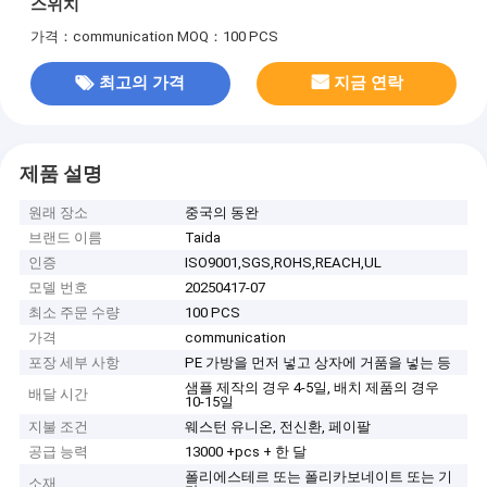
스위치
가격：communication
MOQ：100 PCS
최고의 가격
지금 연락
제품 설명
원래 장소
중국의 동완
브랜드 이름
Taida
인증
ISO9001,SGS,ROHS,REACH,UL
모델 번호
20250417-07
최소 주문 수량
100 PCS
가격
communication
포장 세부 사항
PE 가방을 먼저 넣고 상자에 거품을 넣는 등
샘플 제작의 경우 4-5일, 배치 제품의 경우
배달 시간
10-15일
지불 조건
웨스턴 유니온, 전신환, 페이팔
공급 능력
13000 +pcs + 한 달
폴리에스테르 또는 폴리카보네이트 또는 기
소재