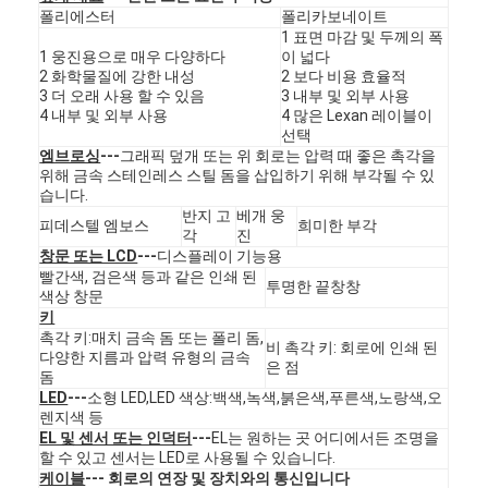
폴리에스터
폴리카보네이트
1 표면 마감 및 두께의 폭
1 웅진용으로 매우 다양하다
이 넓다
2 화학물질에 강한 내성
2 보다 비용 효율적
3 더 오래 사용 할 수 있음
3 내부 및 외부 사용
4 내부 및 외부 사용
4 많은 Lexan 레이블이
선택
엠브로싱
---
그래픽 덮개 또는 위 회로는 압력 때 좋은 촉각을
위해 금속 스테인레스 스틸 돔을 삽입하기 위해 부각될 수 있
습니다.
반지 고
베개 웅
피데스텔 엠보스
희미한 부각
각
진
창문 또는 LCD
---
디스플레이 기능용
빨간색, 검은색 등과 같은 인쇄 된
투명한 끝창창
색상 창문
키
촉각 키:매치 금속 돔 또는 폴리 돔,
비 촉각 키: 회로에 인쇄 된
다양한 지름과 압력 유형의 금속
집
은 점
돔
LED
---
소형 LED,LED 색상:백색,녹색,붉은색,푸른색,노랑색,오
제품
렌지색 등
EL 및 센서 또는 인덕터
---
EL는 원하는 곳 어디에서든 조명을
할 수 있고 센서는 LED로 사용될 수 있습니다.
비디오
케이블
--- 회로의 연장 및 장치와의 통신입니다