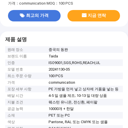
가격：communication
MOQ：100 PCS
최고의 가격
지금 연락
제품 설명
원래 장소
중국의 동완
브랜드 이름
Taida
인증
ISO9001,SGS,ROHS,REACH,UL
모델 번호
20241130-05
최소 주문 수량
100 PCS
가격
communication
포장 세부 사항
PE 가방을 먼저 넣고 상자에 거품을 넣는 등
배달 시간
4-5 일 샘플 제조; 10-13 일 대량 상품
지불 조건
웨스턴 유니온, 전신환, 페이팔
공급 능력
10000개 + 한달
소재
PET 또는 PC
색상
Pantone, RAL 또는 CMYK 또는 샘플