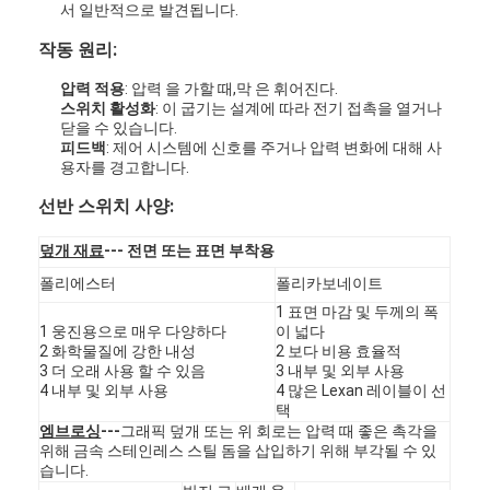
서 일반적으로 발견됩니다.
작동 원리:
압력 적용
: 압력 을 가할 때,막 은 휘어진다.
스위치 활성화
: 이 굽기는 설계에 따라 전기 접촉을 열거나
닫을 수 있습니다.
피드백
: 제어 시스템에 신호를 주거나 압력 변화에 대해 사
용자를 경고합니다.
선반 스위치 사양:
덮개 재료
--- 전면 또는 표면 부착용
폴리에스터
폴리카보네이트
1 표면 마감 및 두께의 폭
1 웅진용으로 매우 다양하다
이 넓다
2 화학물질에 강한 내성
2 보다 비용 효율적
3 더 오래 사용 할 수 있음
3 내부 및 외부 사용
4 내부 및 외부 사용
4 많은 Lexan 레이블이 선
택
엠브로싱
---
그래픽 덮개 또는 위 회로는 압력 때 좋은 촉각을
위해 금속 스테인레스 스틸 돔을 삽입하기 위해 부각될 수 있
습니다.