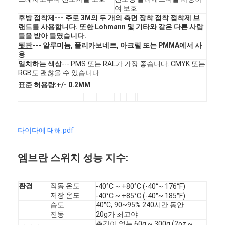
여 보호
VR 쇼
후방 접착제
--- 주로 3M의 두 개의 측면 장착 접착 접착제 브
랜드를 사용합니다. 또한 Lohmann 및 기타와 같은 다른 사람
우리 에 관한 것
들을 받아 들였습니다.
뒷판
--- 알루미늄, 폴리카보네트, 아크릴 또는 PMMA에서 사
공장 투어
용
일치하는 색상
--- PMS 또는 RAL가 가장 좋습니다. CMYK 또는
RGB도 괜찮을 수 있습니다.
품질 관리
표준 허용량:
+/- 0.2MM
저희와 연락
뉴스
타이다에 대해.pdf
인용 을 요청 하십시오
엠브란 스위치 성능 지수:
환경
작동 온도
-40°C ~ +80°C (-40°~ 176°F)
LED 멤브레인 스위치
저장 온도
-40°C ~ +85°C (-40°~ 185°F)
습도
40°C, 90~95% 240시간 동안
촉각으로 알 수 있는 멤브레인 스위치
진동
20g가 최고야
촉각이 없는 60g ~ 300g (2oz ~