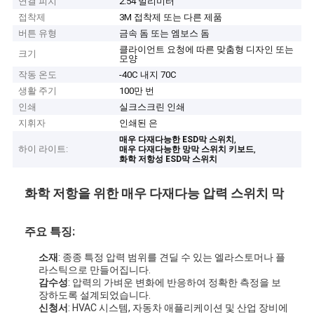
연결 피치
2.54 밀리미터
접착제
3M 접착제 또는 다른 제품
버튼 유형
금속 돔 또는 엠보스 돔
클라이언트 요청에 따른 맞춤형 디자인 또는
크기
모양
작동 온도
-40C 내지 70C
생활 주기
100만 번
인쇄
실크스크린 인쇄
지휘자
인쇄된 은
,
매우 다재다능한 ESD막 스위치
하이 라이트:
,
매우 다재다능한 망막 스위치 키보드
화학 저항성 ESD막 스위치
화학 저항을 위한 매우 다재다능 압력 스위치 막
주요 특징:
소재
: 종종 특정 압력 범위를 견딜 수 있는 엘라스토머나 플
라스틱으로 만들어집니다.
감수성
: 압력의 가벼운 변화에 반응하여 정확한 측정을 보
장하도록 설계되었습니다.
신청서
: HVAC 시스템, 자동차 애플리케이션 및 산업 장비에