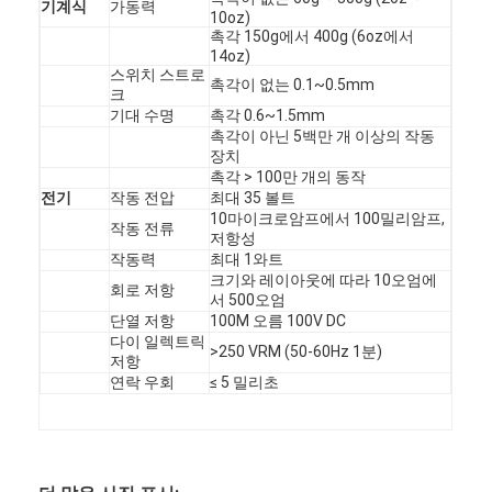
기계식
가동력
FPC 멤브레인 스위치
10oz)
촉각 150g에서 400g (6oz에서
14oz)
방수 멤브레인 스위치
스위치 스트로
촉각이 없는 0.1~0.5mm
크
디지털 프린팅 망막 스위치
기대 수명
촉각 0.6~1.5mm
촉각이 아닌 5백만 개 이상의 작동
장치
백라이트 멤브레인 스위치
촉각 > 100만 개의 동작
전기
작동 전압
최대 35 볼트
그래픽 오버레이
10마이크로암프에서 100밀리암프,
작동 전류
저항성
의학 멤브레인 스위치
작동력
최대 1와트
크기와 레이아웃에 따라 10오엄에
회로 저항
서 500오엄
평면 망막 스위치
단열 저항
100M 오름 100V DC
다이 일렉트릭
>250 VRM (50-60Hz 1분)
ESD 망막 스위치
저항
연락 우회
≤ 5 밀리초
LCD 망막 스위치
캐패시티브 멤브레인은 전환합니다