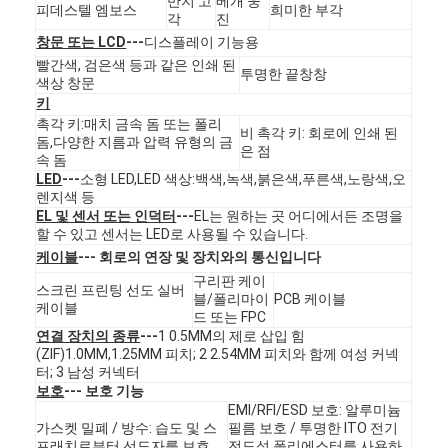
반지 고
베개 웅
피데스텔 엠보스
희미한 부각
각
진
창문 또는 LCD
---
디스플레이 기능용
빨간색, 검은색 등과 같은 인쇄 된
투명한 끝창창
색상 창문
키
촉각 키:매치 금속 돔 또는 폴리
비 촉각 키: 회로에 인쇄 된
돔,다양한 지름과 압력 유형의 금
은 점
속 돔
LED
---
소형 LED,LED 색상:백색,녹색,붉은색,푸른색,노랑색,오
렌지색 등
EL 및 센서 또는 인덕터
---
EL는 원하는 곳 어디에서든 조명을
할 수 있고 센서는 LED로 사용될 수 있습니다.
케이블
--- 회로의 연장 및 장치와의 통신입니다
구리판 케이
스크린 프린팅 선도 실버
블/폴리마이
PCB 케이블
케이블
드 또는 FPC
집
연결 장치의 종류
---
1 0.5MM의 제로 삽입 힘
(ZIF)1.0MM,1.25MM 피치; 2 2.54MM 피치와 함께 여성 커넥
터; 3 남성 커넥터
제품
보호
--- 보호 기능
EMI/RFI/ESD 보호: 알루미늄
비디오
가스켓 밀폐 / 방수: 습도 및 스
필름 보호 / 투명한 ITO 전기
프래치로부터 선도자를 보호
전도성 폴리에스터를 사용하