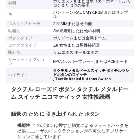
ポリエステルまたはポリカーボネート,シリ
材料
コンまたは他の要求
パントーン,RAL CMYK,RGB またはサンプ
色
ル
コネクトのピッチ
2.54MMまたはその他
粘着剤
3M 粘着剤または他の材料
ボタンタイプ
ポリドームまたは金属ドーム
コネクタタイプ
ZIF,女性または男性接続器
彫刻形
リムエボス ポールエボス
サーキットオプショ
FPC,シルバープレート,またはPCBボード
ン
タクチルメタルドームスイッチ タクチルラシ
ハイライト:
ドボタンのスイッチ
,
Tactile Rasied Buttons Switch
タクチル ローズド ボタン タクチル メタルドー
ム スイッチ ニコマティック 女性接続器
触覚 の ため に 引き上げ られ た ボタン
機能性
: このボタンは押すと触覚によるフィードバックを
提供し,ユーザのインタラクションが不可欠なアプリケー
ションに適しています.