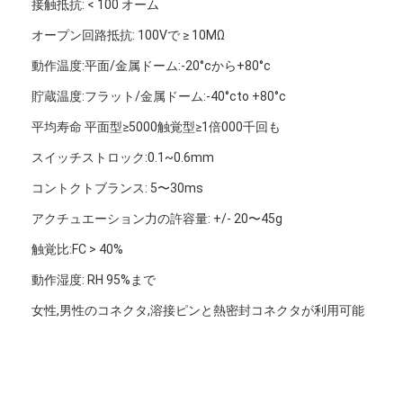
接触抵抗: < 100 オーム
FPCの膜スイッチ
オープン回路抵抗: 100Vで ≥ 10MΩ
防水膜スイッチ
動作温度:平面/金属ドーム:-20°cから+80°c
デジタル印刷用膜スイッチ
貯蔵温度:フラット/金属ドーム:-40°cto +80°c
平均寿命 平面型≥5000触覚型≥1倍000千回も
バックライトメムランスイッチ
スイッチストロック:0.1~0.6mm
写実的な上敷
コントクトブランス: 5〜30ms
医学の膜スイッチ
アクチュエーション力の許容量: +/- 20〜45g
平面膜スイッチ
触覚比:FC > 40%
動作湿度: RH 95%まで
ESD膜スイッチ
女性,男性のコネクタ,溶接ピンと熱密封コネクタが利用可能
液晶膜スイッチ
容量性膜スイッチ