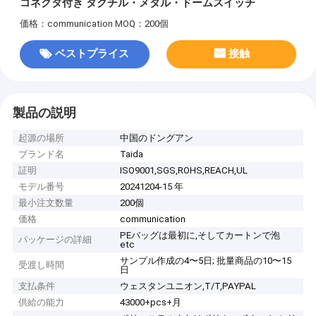
コネクタ付き タクチル・メタル・ドームスイッチ
価格：communication
MOQ：200個
ベストプライス
接触
製品の説明
起源の場所
中国のドングアン
ブランド名
Taida
証明
ISO9001,SGS,ROHS,REACH,UL
モデル番号
20241204-15 年
最小注文数量
200個
価格
communication
PEバッグは最初に,そしてカートンで泡
パッケージの詳細
etc
サンプル作成の4〜5日; 批量商品の10〜15
受渡し時間
日
支払条件
ウェスタンユニオン,T/T,PAYPAL
供給の能力
43000+pcs+月