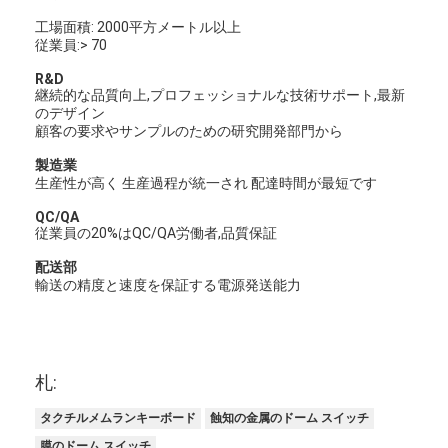
工場面積: 2000平方メートル以上
従業員:> 70
R&D
継続的な品質向上,プロフェッショナルな技術サポート,最新
のデザイン
顧客の要求やサンプルのための研究開発部門から
製造業
生産性が高く 生産過程が統一され 配達時間が最短です
QC/QA
従業員の20%はQC/QA労働者,品質保証
配送部
輸送の精度と速度を保証する電源発送能力
札:
タクチルメムランキーボード
蝕知の金属のドーム スイッチ
膜のドーム スイッチ