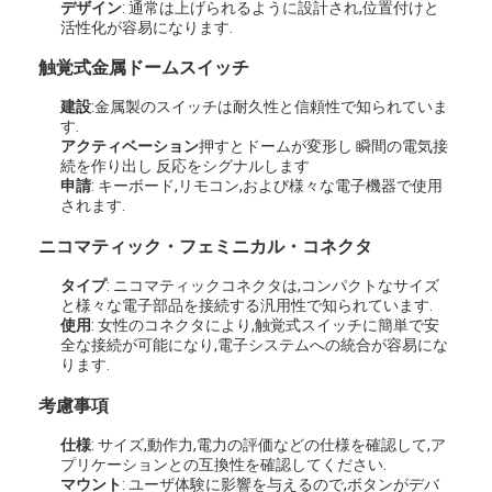
デザイン
: 通常は上げられるように設計され,位置付けと
活性化が容易になります.
触覚式金属ドームスイッチ
建設
:金属製のスイッチは耐久性と信頼性で知られていま
す.
アクティベーション
押すとドームが変形し 瞬間の電気接
続を作り出し 反応をシグナルします
申請
: キーボード,リモコン,および様々な電子機器で使用
されます.
ニコマティック・フェミニカル・コネクタ
タイプ
: ニコマティックコネクタは,コンパクトなサイズ
と様々な電子部品を接続する汎用性で知られています.
使用
: 女性のコネクタにより,触覚式スイッチに簡単で安
全な接続が可能になり,電子システムへの統合が容易にな
ります.
考慮事項
仕様
: サイズ,動作力,電力の評価などの仕様を確認して,ア
プリケーションとの互換性を確認してください.
マウント
: ユーザ体験に影響を与えるので,ボタンがデバ