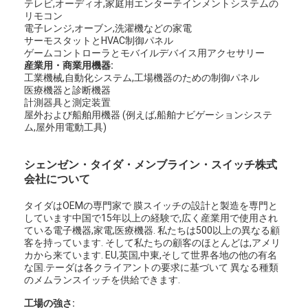
テレビ,オーディオ,家庭用エンターテインメントシステムの
リモコン
電子レンジ,オーブン,洗濯機などの家電
サーモスタットとHVAC制御パネル
ゲームコントローラとモバイルデバイス用アクセサリー
産業用・商業用機器:
工業機械,自動化システム,工場機器のための制御パネル
医療機器と診断機器
計測器具と測定装置
屋外および船舶用機器 (例えば,船舶ナビゲーションシステ
ム,屋外用電動工具)
シェンゼン・タイダ・メンブライン・スイッチ株式
会社について
タイダはOEMの専門家で 膜スイッチの設計と製造を専門と
しています中国で15年以上の経験で,広く産業用で使用され
ている電子機器,家電,医療機器. 私たちは500以上の異なる顧
客を持っています. そして私たちの顧客のほとんどは,アメリ
カから来ています. EU,英国,中東,そして世界各地の他の有名
な国.テーダは各クライアントの要求に基づいて 異なる種類
のメムランスイッチを供給できます.
工場の強さ: