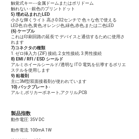
触覚式キー---金属ドームまたはポリドーム
VRショー
触れない - 銀色のプリントドット
5) 埋め込まれたLED
わたしたち に つい て
小さな輝くライト 高さ0.02センチで 色々な色で使える
LED色:白色,黄色,オレンジ色,緑色,赤色,または二色LED
(6) ケーブル
工場 ツアー
これは印刷回路の延長で デバイスと通信するために使用さ
れます
品質管理
7)コネクタの種類
1. ゼロ挿入力 (ZIF) 接続; 2.女性接続; 3.男性接続
8) EMI / RFI / ESD シールド
連絡 ください
アルミホイールシールド/透明な ITO 電気を伝導するポリエ
ステルを使用します
ニュース
9) 粘着剤
主に3M型双面接着剤が使われています
10) バックプレート
-
引金 を 求め て ください
アルミ,ポリカーボネート,アクリル,PCB
製品指数
LEDの膜スイッチ
動作電圧: 35V DC
蝕知の膜スイッチ
動作電流: 100mA 1W