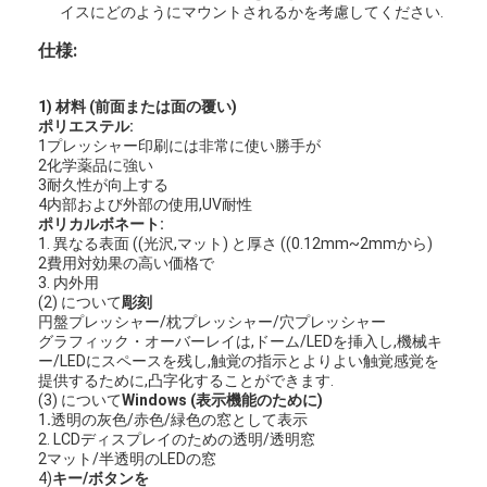
イスにどのようにマウントされるかを考慮してください.
仕様:
1) 材料 (前面または面の覆い)
ポリエステル:
1プレッシャー印刷には非常に使い勝手が
2化学薬品に強い
3耐久性が向上する
4内部および外部の使用,UV耐性
ポリカルボネート:
1. 異なる表面 ((光沢,マット) と厚さ ((0.12mm~2mmから)
2費用対効果の高い価格で
3. 内外用
(2) について
彫刻
円盤プレッシャー/枕プレッシャー/穴プレッシャー
グラフィック・オーバーレイは,ドーム/LEDを挿入し,機械キ
ー/LEDにスペースを残し,触覚の指示とよりよい触覚感覚を
家へ
提供するために,凸字化することができます.
(3) について
Windows (表示機能のために)
製品
1
.
透明の灰色/赤色/緑色の窓として表示
2. LCDディスプレイのための透明/透明窓
2マット/半透明のLEDの窓
ビデオ
4)
キー/ボタンを