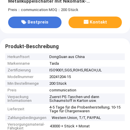
Metallkuppelschalter mit Nikomatik-
Frauenanschluss
Preis：communication
MOQ：200 Stück
Bestpreis
Kontakt
Produkt-Beschreibung
Herkunftsort
DongGuan aus China
Markenname
Taida
Zertifizierung
ISO9001,SGS,ROHS,REACH,UL
Modellnummer
20241204-15
Min Bestellmenge
200 Stück
Preis
communication
Verpackung
Zuerst PE-Taschen und dann
Informationen
Schaumstoff in Karton usw.
4-5 Tage für die Probenherstellung; 10-15
Lieferzeit
Tage für Chargenwaren
Zahlungsbedingungen
Western Union, T/T, PAYPAL
Versorgungsmaterial-
43000 + Stück + Monat
Fähigkeit