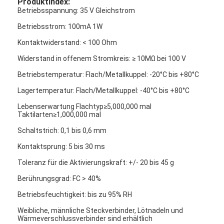
Produktindex:
FPC-Membranschalter
Betriebsspannung: 35 V Gleichstrom
Betriebsstrom: 100mA 1W
Wasserdichter Membranschalter
Kontaktwiderstand: < 100 Ohm
Digitale Druck-Membran-Schalter
Widerstand in offenem Stromkreis: ≥ 10MΩ bei 100 V
Hintergrundbeleuchteter Membranschalter
Betriebstemperatur: Flach/Metallkuppel: -20°C bis +80°C
Lagertemperatur: Flach/Metallkuppel: -40°C bis +80°C
Grafische Überlagerung
Lebenserwartung Flachtyp≥5,000,000 mal
Taktilarten≥1,000,000 mal
Medizinischer Membranschalter
Schaltstrich: 0,1 bis 0,6 mm
Schalter mit flacher Membran
Kontaktsprung: 5 bis 30 ms
ESD-Membranwechsel
Toleranz für die Aktivierungskraft: +/- 20 bis 45 g
Berührungsgrad: FC > 40%
LCD-Membranschalter
Betriebsfeuchtigkeit: bis zu 95% RH
Kapazitiver Membranschalter
Weibliche, männliche Steckverbinder, Lötnadeln und
Wärmeverschlussverbinder sind erhältlich