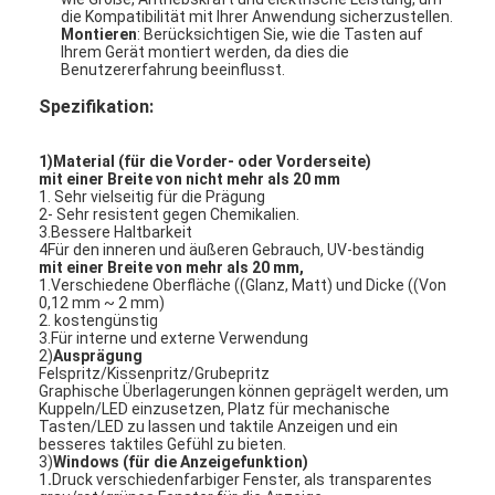
die Kompatibilität mit Ihrer Anwendung sicherzustellen.
Montieren
: Berücksichtigen Sie, wie die Tasten auf
Ihrem Gerät montiert werden, da dies die
Benutzererfahrung beeinflusst.
Spezifikation:
1)Material (für die Vorder- oder Vorderseite)
mit einer Breite von nicht mehr als 20 mm
1. Sehr vielseitig für die Prägung
2- Sehr resistent gegen Chemikalien.
3.Bessere Haltbarkeit
4Für den inneren und äußeren Gebrauch, UV-beständig
mit einer Breite von mehr als 20 mm,
1.Verschiedene Oberfläche ((Glanz, Matt) und Dicke ((Von
0,12 mm ~ 2 mm)
2. kostengünstig
3.Für interne und externe Verwendung
2)
Ausprägung
Zu Hause
Felspritz/Kissenpritz/Grubepritz
Graphische Überlagerungen können geprägelt werden, um
Kuppeln/LED einzusetzen, Platz für mechanische
Produkte
Tasten/LED zu lassen und taktile Anzeigen und ein
besseres taktiles Gefühl zu bieten.
3)
Windows (für die Anzeigefunktion)
Videos
1
.
Druck verschiedenfarbiger Fenster, als transparentes