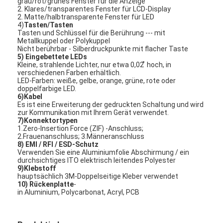
grau/rot/grünes Fenster für die Anzeige
2. Klares/transparentes Fenster für LCD-Display
VR-Show
2. Matte/halbtransparente Fenster für LED
4)
Tasten/Tasten
Über uns
Tasten und Schlüssel für die Berührung --- mit
Metallkuppel oder Polykuppel
Nicht berührbar - Silberdruckpunkte mit flacher Taste
Werksbesichtigung
5) Eingebettete LEDs
Kleine, strahlende Lichter, nur etwa 0,02 ̊ hoch, in
verschiedenen Farben erhältlich.
Qualitätskontrolle
LED-Farben: weiße, gelbe, orange, grüne, rote oder
doppelfarbige LED.
6)Kabel
Kontakt mit uns
Es ist eine Erweiterung der gedruckten Schaltung und wird
zur Kommunikation mit Ihrem Gerät verwendet.
Neuigkeiten
7)Konnektortypen
1.Zero-Insertion Force (ZIF) -Anschluss;
2.Frauenanschluss; 3.Männeranschluss
Bitte um ein Angebot
8) EMI / RFI / ESD-Schutz
Verwenden Sie eine Aluminiumfolie Abschirmung / ein
durchsichtiges ITO elektrisch leitendes Polyester
9)Klebstoff
hauptsächlich 3M-Doppelseitige Kleber verwendet
10) Rückenplatte
-
LED-Membranschalter
in Aluminium, Polycarbonat, Acryl, PCB
Tastmembranschalter