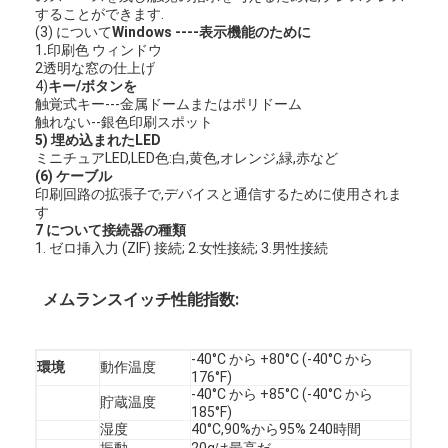
FPCの膜スイッチ
することができます.
(3) について
Windows ----表示機能のために
1
.
印刷色 ウィンドウ
防水膜スイッチ
2透明な窓の仕上げ
4)
キー/ボタンを
デジタル印刷用膜スイッチ
触覚式キー---金属ドームまたはポリドーム
触れない--銀色印刷スポット
5) 埋め込まれたLED
バックライトメムランスイッチ
ミニチュアLED,LED色:白,黄色,オレンジ,緑,赤など
(6) ケーブル
写実的な上敷
印刷回路の拡張子で,デバイスと通信するために使用されま
す
7 について
接続器の種類
医学の膜スイッチ
1. ゼロ挿入力 (ZIF) 接続; 2.女性接続; 3.男性接続
平面膜スイッチ
メムランスイッチ性能指数:
ESD膜スイッチ
-40°C から +80°C (-40°C から
液晶膜スイッチ
環境
動作温度
176°F)
-40°C から +85°C (-40°C から
貯蔵温度
容量性膜スイッチ
185°F)
湿度
40°C,90%から95% 240時間
振動
20gは最高だ