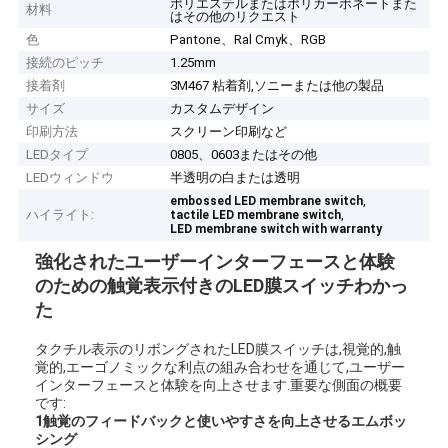
ポリエステルまたはポリカーボネートまた
材料
はその他のリクエスト
色
Pantone、Ral Cmyk、RGB
接続のピッチ
1.25mm
接着剤
3M467 粘着剤,ソニーまたは他の製品
サイズ
カスタムデザイン
印刷方法
スクリーン印刷など
LEDタイプ
0805、0603またはその他
LEDウィンドウ
半透明の白または透明
,
embossed LED membrane switch
ハイライト:
,
tactile LED membrane switch
LED membrane switch with warranty
強化されたユーザーインターフェースと体験
のための触覚表示付きのLED膜スイッチ
わかっ
た
タクチル表示のリボングされたLED膜スイッチは,視覚的,触
覚的,エーゴノミックな利点の組み合わせを通じて,ユーザー
インターフェースと体験を向上させます.重要な側面の概要
です:
1触覚のフィードバックと使いやすさを向上させるエムボッ
シング