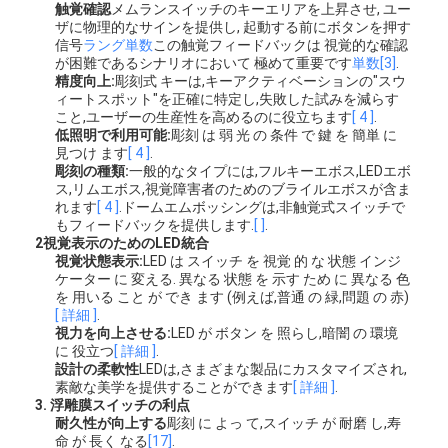
触覚確認
メムランスイッチのキーエリアを上昇させ, ユー
ザに物理的なサインを提供し, 起動する前にボタンを押す
信号
ラング
単数
この触覚フィードバックは 視覚的な確認
が困難であるシナリオにおいて 極めて重要です
単数
[3]
.
精度向上:
彫刻式 キーは,キーアクティベーションの"スウ
ィートスポット"を正確に特定し,失敗した試みを減らす
こと,ユーザーの生産性を高めるのに役立ちます
[ 4 ]
.
低照明で利用可能:
彫刻 は 弱 光 の 条件 で 鍵 を 簡単 に
見つけ ます
[ 4 ]
.
彫刻の種類:
一般的なタイプには,フルキーエボス,LEDエボ
ス,リムエボス,視覚障害者のためのブライルエボスが含ま
れます
[ 4 ]
.ドームエムボッシングは,非触覚式スイッチで
もフィードバックを提供します.
[ ]
.
2視覚表示のためのLED統合
視覚状態表示:
LED は スイッチ を 視覚 的 な 状態 インジ
ケーター に 変える. 異なる 状態 を 示す ため に 異なる 色
を 用いる こと が でき ます (例えば,普通 の 緑,問題 の 赤)
[ 詳細 ]
.
視力を向上させる:
LED が ボタン を 照らし,暗闇 の 環境
に 役立つ
[ 詳細 ]
.
設計の柔軟性
LEDは,さまざまな製品にカスタマイズされ,
素敵な美学を提供することができます
[ 詳細 ]
.
3. 浮雕膜スイッチの利点
耐久性が向上する
彫刻 に よっ て,スイッチ が 耐磨 し,寿
命 が 長く なる
[17]
.