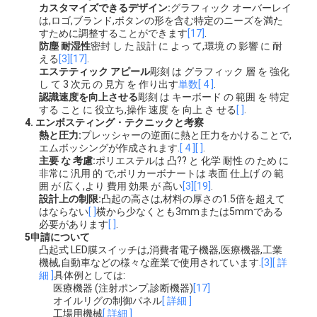
カスタマイズできるデザイン:
グラフィック オーバーレイ
は,ロゴ,ブランド,ボタンの形を含む特定のニーズを満た
すために調整することができます
[17]
.
防塵 耐湿性
密封 し た 設計 に よっ て,環境 の 影響 に 耐
える
[3]
[17]
.
エステティック アピール
彫刻 は グラフィック 層 を 強化
し て 3 次元 の 見方 を 作り出す
単数
[ 4 ]
.
認識速度を向上させる
彫刻 は キーボード の 範囲 を 特定
する こと に 役立ち,操作 速度 を 向上 さ せる
[ ]
.
4. エンボスティング・テクニックと考察
熱と圧力:
プレッシャーの逆面に熱と圧力をかけることで,
エムボッシングが作成されます.
[ 4 ]
[ ]
.
主要 な 考慮:
ポリエステルは 凸?? と 化学 耐性 の ため に
非常に 汎用 的 で,ポリカーボナートは 表面 仕上げ の 範
囲 が 広く,より 費用 効果 が 高い
[3]
[19]
.
設計上の制限:
凸起の高さは,材料の厚さの1.5倍を超えて
はならない
[ ]
横から少なくとも3mmまたは5mmである
必要があります
[ ]
.
家へ
5申請について
凸起式 LED膜スイッチは,消費者電子機器,医療機器,工業
機械,自動車などの様々な産業で使用されています.
[3]
[ 詳
製品
細 ]
具体例としては:
医療機器 (注射ポンプ,診断機器)
[17]
ビデオ
オイルリグの制御パネル
[ 詳細 ]
工場用機械
[ 詳細 ]