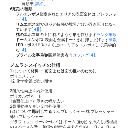
自動車
[ 詳細 ]
VRショー
6彫刻の種類
フルエンボス
指定されたエリアの表面全体は,プレッシャ
わたしたち に つい て
ー
[ 4 ]
.
リムエボス:
鍵や形状の輪郭や境界だけが浮き彫りになっ
ています
[ 4 ]
[ ]
.
工場 ツアー
枕のエボス
鍵の上に,枕のような形を作ります
ラング
単数
.
ドームエンボス:
表面を金属ドーム形に押し上げます
単数
.
品質管理
LEDエボス:
LEDのすぐ上のエリアをエムボスして,美学的
な
[ 4 ]
.
ブライル文字 彫刻
視覚障害者向け
ラング
[ 4 ]
.
連絡 ください
メムランスイッチの仕様
ニュース
1) について
材料--- 前面または面の覆いのために
ポリエステル
引金 を 求め て ください
12. 化学物質に強い耐性
3耐久性向上 4.内外使用
ポリカルボネート
1表面仕上げと厚さの幅が広い
LEDの膜スイッチ
2費用効率が良い 3.内外使用
(2) について
彫刻してる
リム プレッシャー 枕 プレッシャー
薄い プレッシャー
蝕知の膜スイッチ
グラフィック オーバーレイは,ドーム (触覚) を挿入し,機械鍵
のスペースを残し,触覚の指示を与えるために,プレスプレス