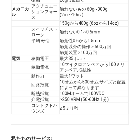
PCBとシリコンゴム膜スイッチ
アクチュエー
メカニカ
触れないもの 60g~300g
ションフォー
ル
(2oz~10oz)
保護フィルムと追跡紙のパッケージング
ス
150gから400g (6ozから14oz)
スイッチスト
触れない0.1~0.5mm
ローク
平均 寿命
触覚性0.6から1.5mm
触覚以外の操作 > 500万回
触覚装置 >100万回
電気
稼働電圧
最大35ボルト
10マイクロアンペアから100ミリ
稼働電流
アンペア,抵抗性
動作力
最大1ワット
10オムから500オム,サイズと配置
回路抵抗
によって異なります
断熱抵抗
100Mオームで100VDC
介電抵抗
>250 VRM (50-60Hz 1分)
コントクトバ
≤ 5ミリ秒
ウンズ
私たちのサービス: