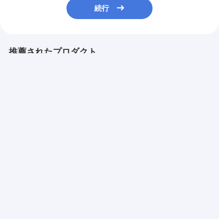
続行
推薦されたプロダクト
Manufacturing
2.54MM Pitch
OEM 半色色彩
Membrane Switch
Connect Push Button
ロのカスタマイ
LED Membrane
Membrane Switch
な右角触覚スイ
Switch with Female
for 3V-24V
Connector and
Operating Voltage
ベストプライス
ベストプライス
ベストプラ
Velvet
Efficiency Needs
Texture/Glossy
Surface Finish
Desktop Site
ホーム
企業情報