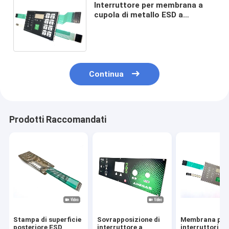
Interruttore per membrana a
cupola di metallo ESD a
controllo remoto
personalizzato con connettore
Ctimprf femminile
Continua
Prodotti Raccomandati
Stampa di superficie
Sovrapposizione di
Membrana per
posteriore ESD
interruttore a
interruttori a