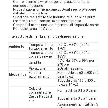
Controllo remoto wireless per un posizionamento
comodo e flessibile
Progettazione di membrane ESD-safe per proteggere
dall'elettricità statica
Superficie resistente alle fuoriuscite e facile da pulire
Fattore di forma compatto e a basso profilo
Compatibilità con una vasta gamma di dispositivi come
PC, tablet, smart TV, ecc.
Interruttore di membrana
Indice di prestazione
Temperatura di
-40°C a +80°C (-40° a
Ambiente
funzionamento
176°F)
Temperatura di
-40°C a +85°C (-40° a
conservazione
185°F)
40°C, dal 90% al 95% per
Umidità
240 ore
Vibrazione
20G al massimo.
Forza di
Non tattile da 60 a 300 g (2
Meccanica
azionamento
oz a 10 oz)
Casa.
Toccabile da 150 a 400 g
(6 oz a 14 oz)
Colpo di
Non tattili da 0,1 a 0,5 mm
Prodotti
commutatore
L'aspettativa di
Toccante da 0,6 a 1,5 mm
vita
Video
Azionamenti non tattili > 5