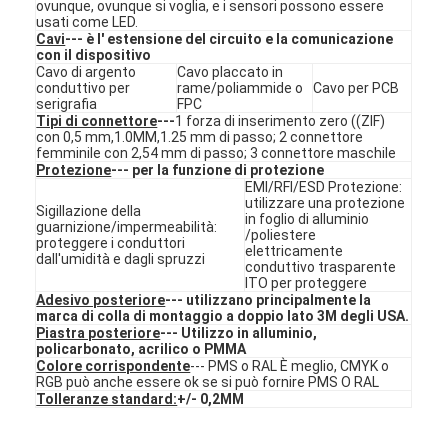
Interruttore di membrana per PCB e gomma di silicone
ovunque, ovunque si voglia, e i sensori possono essere
usati come LED.
Cavi
--- è l' estensione del circuito e la comunicazione
Imballaggi di pellicola protettiva e carta tracciante
con il dispositivo
Cavo di argento
Cavo placcato in
conduttivo per
rame/poliammide o
Cavo per PCB
serigrafia
FPC
Tipi di connettore
---
1 forza di inserimento zero ((ZIF)
con 0,5 mm,1.0MM,1.25 mm di passo; 2 connettore
femminile con 2,54 mm di passo; 3 connettore maschile
Protezione
--- per la funzione di protezione
EMI/RFI/ESD Protezione:
utilizzare una protezione
Sigillazione della
in foglio di alluminio
guarnizione/impermeabilità:
/poliestere
proteggere i conduttori
elettricamente
dall'umidità e dagli spruzzi
conduttivo trasparente
ITO per proteggere
Adesivo posteriore
--- utilizzano principalmente la
marca di colla di montaggio a doppio lato 3M degli USA.
Piastra posteriore
--- Utilizzo in alluminio,
policarbonato, acrilico o PMMA
Colore corrispondente
--- PMS o RAL È meglio, CMYK o
RGB può anche essere ok se si può fornire PMS O RAL
Tolleranze standard:
+/- 0,2MM