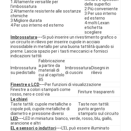
1 Altamente versatile per
Commutatore di membrana di FPC
delle superfici
l'imbossatura
2 Più conveniente
2 Altamente resistente alle sostanze
3 Per uso interno
chimiche
Interruttore a membrana impermeabile
ed esterno
3 Migliore durata
4 molti Lexan
4 Per uso interno ed esterno
etichetta
Interruttore a membrana per la stampa digitale
scegliere
Imbrossatura
---
Si può inserire un rivestimento grafico o
un circuito in rilievo per inserire cupole in acciaio
interruttore a membrana retroilluminato
inossidabile in metallo per una buona tattilità quando si
preme. Lascia spazio per i tasti meccanici e fornisci
Sovrapposizione grafica
indicazioni tattili
Fabbricazione
a partire da
Imbrossatura
Imbrossatura
Disegni in
Commutatore di membrana medico
materiali di
su piedistallo
di cuscini
rilievo
cui al capitolo
85
Interruttore a membrana piatta
Finestre o LCD
---
Per funzioni di visualizzazione
Finestre a colori stampati come
Finiture trasparenti
Interruttore di membrana ESD
rosso, nero e così via
Le chiavi
Taste tattili: cupole metalliche o
Taste non tattili:
Interruttore a membrana LCD
copole poli, cupole metalliche di
punto argento
diametro e pressione diversi
stampato sul circuito
LED
---
LED in miniatura: bianco, verde, rosso, blu, giallo,
Commutatore di membrana capacitivo
arancione e altri
EL e sensori o induttori
---
L'EL può essere illuminato