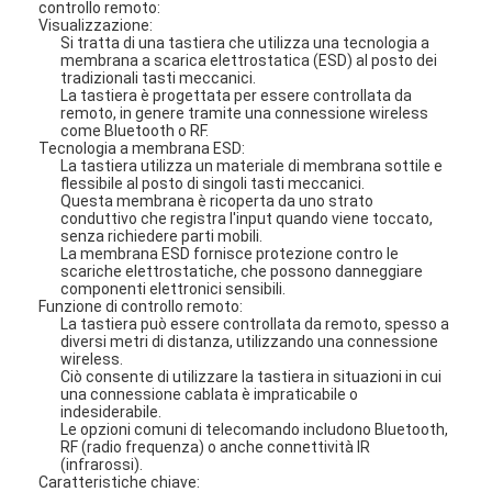
controllo remoto:
Visualizzazione:
Si tratta di una tastiera che utilizza una tecnologia a
membrana a scarica elettrostatica (ESD) al posto dei
tradizionali tasti meccanici.
La tastiera è progettata per essere controllata da
remoto, in genere tramite una connessione wireless
come Bluetooth o RF.
Tecnologia a membrana ESD:
La tastiera utilizza un materiale di membrana sottile e
flessibile al posto di singoli tasti meccanici.
Questa membrana è ricoperta da uno strato
conduttivo che registra l'input quando viene toccato,
senza richiedere parti mobili.
La membrana ESD fornisce protezione contro le
scariche elettrostatiche, che possono danneggiare
componenti elettronici sensibili.
Funzione di controllo remoto:
La tastiera può essere controllata da remoto, spesso a
diversi metri di distanza, utilizzando una connessione
wireless.
Ciò consente di utilizzare la tastiera in situazioni in cui
una connessione cablata è impraticabile o
indesiderabile.
Le opzioni comuni di telecomando includono Bluetooth,
RF (radio frequenza) o anche connettività IR
(infrarossi).
Caratteristiche chiave: