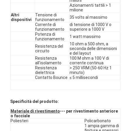
milioni
Azionamenti tattili > 1
Spettacolo VR
milione
Altri
Tensione di
35 volts al massimo
Su di noi
dispositivi
funzionamento
Corrente di
di tensione di 1000 V o
funzionamento
superiore a 1000 V
Visita alla fabbrica
Potenza di
1 watt massimo
funzionamento
10 ohm a 500 ohm, a
Controllo della qualità
Resistenza del
seconda delle dimensioni
circuito
e del layout
Contattaci
Resistenza
100 M ohm a 100 V di
all'isolamento
corrente continua
Resistenza
> 250 VRM (50-60 Hz 1
Notizie
dielettrica
minuto)
Contatto Bounce
≤ 5 millisecondi
Chiedi un preventivo
Specificità del prodotto:
Commutatore di membrana del LED
Materiale di rivestimento
--- per rivestimento anteriore
o facciale
Poliesteri
Policarbonato
Commutatore di membrana tattile
1 ampia gamma di
finiture e spessori