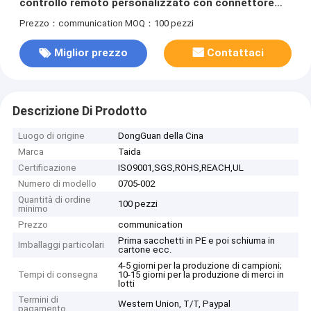
controllo remoto personalizzato con connettore
Ctimprf femminile
Prezzo：communication
MOQ：100 pezzi
Miglior prezzo
Contattaci
Descrizione Di Prodotto
Luogo di origine
DongGuan della Cina
Marca
Taida
Certificazione
ISO9001,SGS,ROHS,REACH,UL
Numero di modello
0705-002
Quantità di ordine
100 pezzi
minimo
Prezzo
communication
Prima sacchetti in PE e poi schiuma in
Imballaggi particolari
cartone ecc.
4-5 giorni per la produzione di campioni;
Tempi di consegna
10-15 giorni per la produzione di merci in
lotti
Termini di
Western Union, T/T, Paypal
pagamento