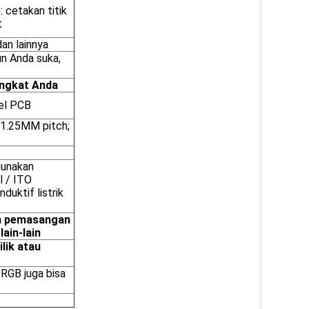
 cetakan titik
t
dan lainnya
un Anda suka,
angkat Anda
el PCB
,1.25MM pitch;
gunakan
l / ITO
duktif listrik
m pemasangan
ain-lain
lik atau
RGB juga bisa