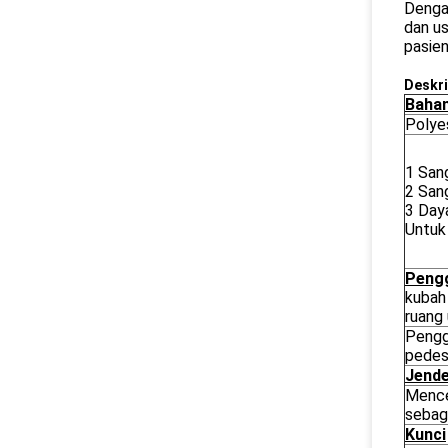
Dengan
dan us
pasien
Deskri
Bahan
Polye
1 San
2 San
3 Daya
Untuk
Peng
kubah
ruang
Peng
pedes
Jende
Mence
sebag
Kunci