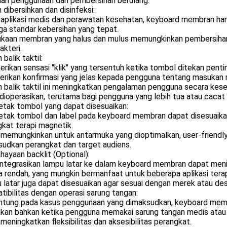
an penggunaan dan pembersihan berulang.
dibersihkan dan disinfeksi:
 aplikasi medis dan perawatan kesehatan, keyboard membran haru
a standar kebersihan yang tepat.
kaan membran yang halus dan mulus memungkinkan pembersiha
akteri.
balik taktil:
ikan sensasi "klik" yang tersentuh ketika tombol ditekan penti
rikan konfirmasi yang jelas kepada pengguna tentang masukan 
balik taktil ini meningkatkan pengalaman pengguna secara kese
dioperasikan, terutama bagi pengguna yang lebih tua atau cacat 
etak tombol yang dapat disesuaikan:
etak tombol dan label pada keyboard membran dapat disesuaikan
kat terapi magnetik.
i memungkinkan untuk antarmuka yang dioptimalkan, user-friend
sudkan perangkat dan target audiens.
ayaan backlit (Optional):
tegrasikan lampu latar ke dalam keyboard membran dapat mening
 rendah, yang mungkin bermanfaat untuk beberapa aplikasi tera
latar juga dapat disesuaikan agar sesuai dengan merek atau desa
ibilitas dengan operasi sarung tangan:
ntung pada kasus penggunaan yang dimaksudkan, keyboard memb
akan bahkan ketika pengguna memakai sarung tangan medis atau 
i meningkatkan fleksibilitas dan aksesibilitas perangkat.