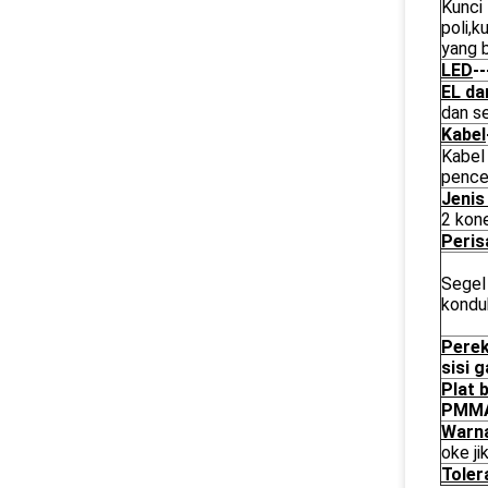
Kunci
poli,
yang 
LED
--
EL da
dan s
Kabel
Kabel
pence
Jenis
2 kon
Peris
Segel
kondu
Perek
sisi 
Plat 
PMM
Warn
oke j
Toler