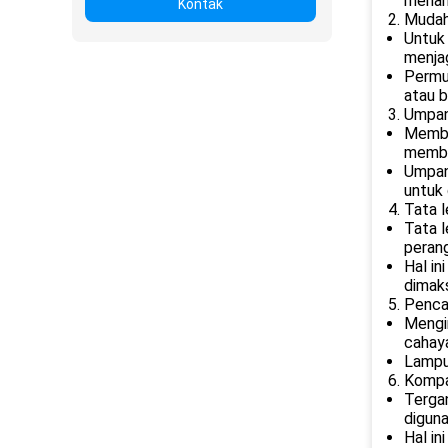
menah
Kontak
Mudah 
Untuk
menjag
Permu
atau b
Umpan 
Member
membe
Umpan 
untuk 
Tata l
Tata l
perang
Hal in
dimak
Pencah
Mengin
cahaya
Lampu 
Kompat
Terga
digun
Hal in