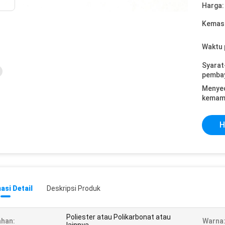
Harga:
Kemasa
Waktu 
Syarat
pemba
Menye
kemam
H
asi Detail
Deskripsi Produk
Poliester atau Polikarbonat atau
han:
Warna