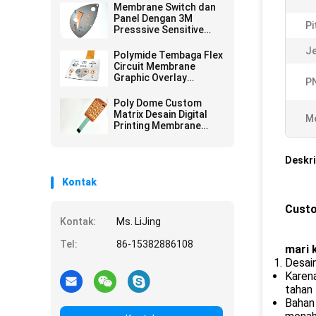
Membrane Switch dan
Panel Dengan 3M
Pi
Presssive Sensitive
Adhesive
Je
Polymide Tembaga Flex
Circuit Membrane
Graphic Overlay
P
Dengan LED Disegel Dan
Gradient Printing
Poly Dome Custom
Matrix Desain Digital
Me
Printing Membrane
Keypad Switch Supplier
Di Cina
Deskri
Kontak
Custo
Kontak:
Ms. LiJing
Tel:
86-15382886108
mari 
Desain
Karena
tahan 
Bahan