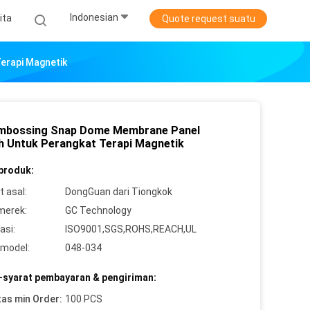
Indonesian
ita
Quote request suatu
erapi Magnetik
mbossing Snap Dome Membrane Panel
h Untuk Perangkat Terapi Magnetik
 produk:
 asal:
DongGuan dari Tiongkok
merek:
GC Technology
asi:
ISO9001,SGS,ROHS,REACH,UL
model:
048-034
-syarat pembayaran & pengiriman:
tas min Order:
100 PCS