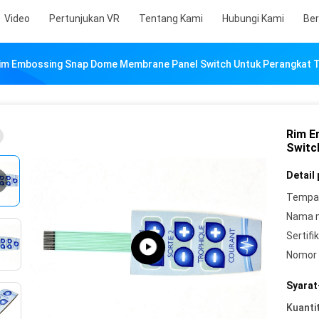
Video
Pertunjukan VR
Tentang Kami
Hubungi Kami
Ber
im Embossing Snap Dome Membrane Panel Switch Untuk Perangkat T
Rim E
Switc
Detail
Tempat
Nama 
Sertifik
Nomor 
Syarat
Kuanti