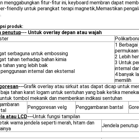
 menggabungkan fitur-fitur ini, keyboard membran dapat member
er-friendly untuk perangkat terapi magnetik,Memastikan pengal
.
psi produk:
 penutup
--- Untuk overlay depan atau wajah
ster
Polikarbon
1 Berbagai 
permukaan 
gat serbaguna untuk embossing
2 Lebih he
gat tahan terhadap bahan kimia
3 Untuk p
 tahan yang lebih baik
internal da
 penggunaan internal dan eksternal
4 banyak l
memilih
goresan
---
Grafik overlay atau sirkuit atas dapat dicap untuk 
 baja tahan karat logam untuk sentuhan yang baik ketika meneka
 untuk tombol mekanik dan memberikan indikasi sentuhan
gambaran
Penggoresan velg
Penggambaran bantal
Gore
tal
la atau LCD
---
Untuk fungsi tampilan
tak warna jendela seperti merah, hitam dan
Jendela penutup
ainya