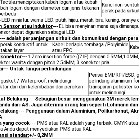
 Tactile:menciptakan kubah logam atau kubah
Kunci non-sentuh:
kubah logam dengan diameter dan jenis tekanan
perak pada sirkui
berbeda
-
LED miniatur, warna LED: putih, hijau, merah, biru, kuning, oranye 
n Sensor atau induktor
---
EL bisa menyinari mana saja dimanap
ensor dapat digunakan sebagai LED
--- adalah perpanjangan sirkuit dan komunikasi dengan per
 perak konduktif untuk
Kabel berlapis tembaga /Polyimide
Kab
takan layar
atau FPC
 konektor
---
1 Zero insertion force ((ZIF) dengan 0.5MM,1.0MM
ektor wanita dengan pitch 2.54MM; 3 konektor pria
ai
--- Untuk fungsi perlindungan
Perisai EMI/RFI/ESD: 
 gasket / Waterproof: melindungi
pelindung aluminium foi
ktor dari dari kelembaban dan percikan
transparan poliester kon
untuk melindungi
at Belakang
--- Sebagian besar menggunakan 3M merek le
ganda dari AS. Juga diterima orang lain seperti Lohmann dan l
belakang
--- Penggunaan dalam Aluminium, Polikarbonat, Akri
A
a yang cocok
--- PMS atau RAL adalah yang terbaik, CMYK atau 
ika Anda dapat menyediakan PMS atau RAL
ansi standar:
+/- 0,2MM