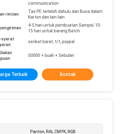
communication
Tas PE terlebih dahulu dan Busa dalam
n rincian:
Karton dan lain-lain
4-5 hari untuk pembuatan Sampel; 10-
pengiriman:
15 hari untuk barang Batch
-syarat
serikat barat, t/t, paypal
yaran:
diakan
50000 + buah + Sebulan
puan:
arga Terbaik
Kontak
:
Panton, RAL CMYK, RGB