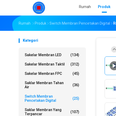
Rumah
Produk
Rumah
Produk
Switch Membran Pencetakan Digital
R
Kategori
Sakelar Membran LED
(134)
Sakelar Membran Taktil
(312)
Sakelar Membran FPC
(45)
Saklar Membran Tahan
(36)
Air
Switch Membran
(25)
Pencetakan Digital
Saklar Membran Yang
(107)
Terpancar