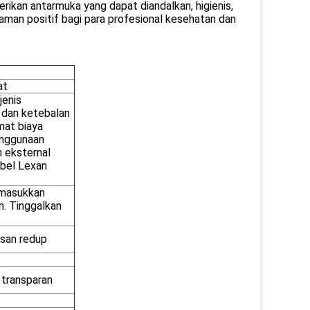
ikan antarmuka yang dapat diandalkan, higienis,
aman positif bagi para profesional kesehatan dan
at
jenis
dan ketebalan
mat biaya
enggunaan
n eksternal
abel Lexan
memasukkan
n. Tinggalkan
san redup
 transparan