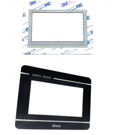
Sakelar membran FPC
saklar membran tahan air
Switch Membran Pencetakan Digital
Saklar Membran yang Terpancar
Hamparan Grafis
Sakelar Membran Medis
Flat Membrane Switch
Saklar Membran ESD
Switch Membran LCD
Capacitive Membrane Switch (Switch Membran Kapasitif)