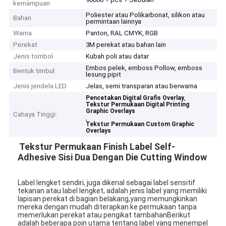
kemampuan
Poliester atau Polikarbonat, silikon atau
Bahan
permintaan lainnya
Warna
Panton, RAL CMYK, RGB
Perekat
3M perekat atau bahan lain
Jenis tombol
Kubah poli atau datar
Embos pelek, emboss Pollow, emboss
Bentuk timbul
lesung pipit
Jenis jendela LED
Jelas, semi transparan atau berwarna
,
Pencetakan Digital Grafis Overlay
Tekstur Permukaan Digital Printing
Graphic Overlays
Cahaya Tinggi:
,
Tekstur Permukaan Custom Graphic
Overlays
Tekstur Permukaan Finish Label Self-
Adhesive Sisi Dua Dengan Die Cutting Window
Label lengket sendiri, juga dikenal sebagai label sensitif
tekanan atau label lengket, adalah jenis label yang memiliki
lapisan perekat di bagian belakang,yang memungkinkan
mereka dengan mudah diterapkan ke permukaan tanpa
memerlukan perekat atau pengikat tambahanBerikut
adalah beberapa poin utama tentang label yang menempel