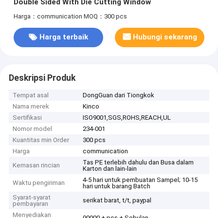
Double Sided With Die Cutting Window
Harga：communication
MOQ：300 pcs
Harga terbaik
Hubungi sekarang
Deskripsi Produk
Tempat asal
DongGuan dari Tiongkok
Nama merek
Kinco
Sertifikasi
ISO9001,SGS,ROHS,REACH,UL
Nomor model
234-001
Kuantitas min Order
300 pcs
Harga
communication
Tas PE terlebih dahulu dan Busa dalam
Kemasan rincian
Karton dan lain-lain
4-5 hari untuk pembuatan Sampel; 10-15
Waktu pengiriman
hari untuk barang Batch
Syarat-syarat
serikat barat, t/t, paypal
pembayaran
Menyediakan
90000 + pcs + Sebulan