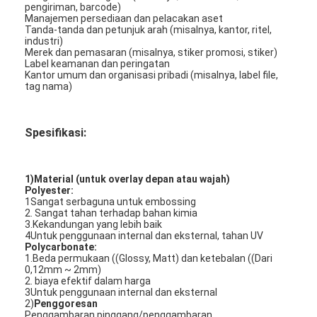
pengiriman, barcode)
Manajemen persediaan dan pelacakan aset
Tanda-tanda dan petunjuk arah (misalnya, kantor, ritel,
industri)
Merek dan pemasaran (misalnya, stiker promosi, stiker)
Label keamanan dan peringatan
Kantor umum dan organisasi pribadi (misalnya, label file,
tag nama)
Spesifikasi:
1)Material (untuk overlay depan atau wajah)
Polyester:
1Sangat serbaguna untuk embossing
2. Sangat tahan terhadap bahan kimia
3.Kekandungan yang lebih baik
4Untuk penggunaan internal dan eksternal, tahan UV
Rumah
Polycarbonate:
1.Beda permukaan ((Glossy, Matt) dan ketebalan ((Dari
Produk
0,12mm ~ 2mm)
2. biaya efektif dalam harga
3Untuk penggunaan internal dan eksternal
video
2)
Penggoresan
Penggambaran pinggang/penggambaran