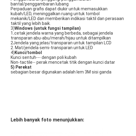
bantal/penggambaran lubang
Pertunjukan VR
Perpaduan grafis dapat diukir untuk memasukkan
kubah/LED, meninggalkan ruang untuk tombol
mekanik/LED dan memberikan indikasi taktil dan perasaan
Tentang Kami
taktil yang lebih baik.
3)
Windows (untuk fungsi tampilan)
Tur Pabrik
1
.
cetak jendela warna yang berbeda, sebagai jendela
transparan abu-abu/merah/hijau untuk ditampilkan
2Jendela yang jelas/transparan untuk tampilan LCD
Kontrol Kualitas
2. Mat/jendela semi-transparan untuk LED
4)
Kunci/tombol
Kunci sentuh--- dengan poli kubah
Hubungi Kami
Non-tactile-- perak mencetak titik dengan kunci datar
5) Perekat
sebagian besar digunakan adalah lem 3M sisi ganda
Berita
Minta Kutipan
Sakelar Membran LED
Lebih banyak foto menunjukkan:
Sakelar Membran Taktil