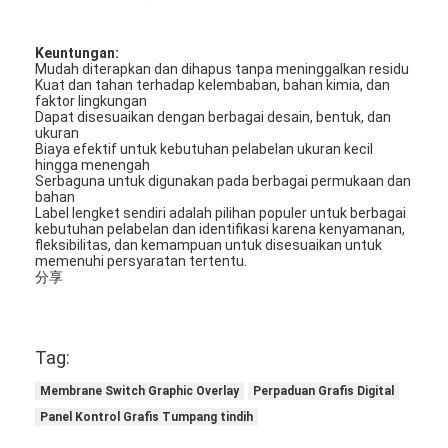
PCB dan Silicone Rubber Membrane Switch
Kemasan Film Pelindung dan Kertas Pengesan
Keuntungan:
Mudah diterapkan dan dihapus tanpa meninggalkan residu
Kuat dan tahan terhadap kelembaban, bahan kimia, dan
faktor lingkungan
Dapat disesuaikan dengan berbagai desain, bentuk, dan
ukuran
Biaya efektif untuk kebutuhan pelabelan ukuran kecil
hingga menengah
Serbaguna untuk digunakan pada berbagai permukaan dan
bahan
Label lengket sendiri adalah pilihan populer untuk berbagai
kebutuhan pelabelan dan identifikasi karena kenyamanan,
fleksibilitas, dan kemampuan untuk disesuaikan untuk
memenuhi persyaratan tertentu.
分享
Tag:
Membrane Switch Graphic Overlay
Perpaduan Grafis Digital
Panel Kontrol Grafis Tumpang tindih