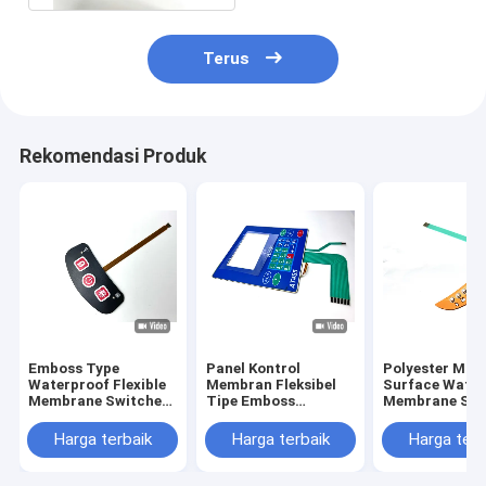
Terus
Rekomendasi Produk
Emboss Type
Panel Kontrol
Polyester Mat
Waterproof Flexible
Membran Fleksibel
Surface Water
Membrane Switches
Tipe Emboss
Membrane Swi
Lampu LED Untuk
Waterproof Untuk
Untuk Kontrol
Pengontrol Uji
Pengontrol Uji
Elektronik
Harga terbaik
Harga terbaik
Harga terb