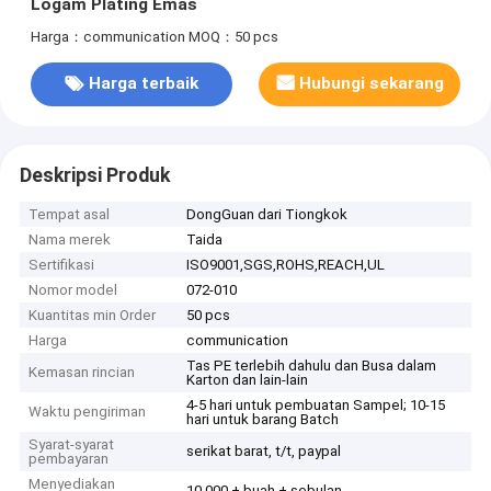
Logam Plating Emas
Harga：communication
MOQ：50 pcs
Harga terbaik
Hubungi sekarang
Deskripsi Produk
Tempat asal
DongGuan dari Tiongkok
Nama merek
Taida
Sertifikasi
ISO9001,SGS,ROHS,REACH,UL
Nomor model
072-010
Kuantitas min Order
50 pcs
Harga
communication
Tas PE terlebih dahulu dan Busa dalam
Kemasan rincian
Karton dan lain-lain
4-5 hari untuk pembuatan Sampel; 10-15
Waktu pengiriman
hari untuk barang Batch
Syarat-syarat
serikat barat, t/t, paypal
pembayaran
Menyediakan
10.000 + buah + sebulan