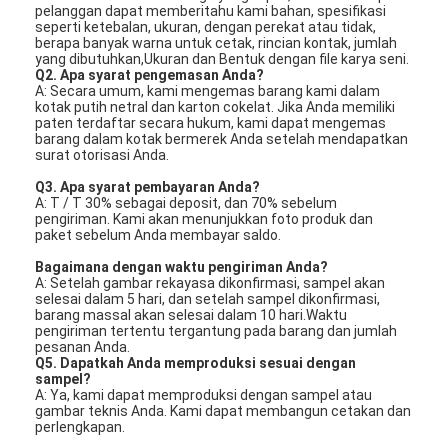
pelanggan dapat memberitahu kami bahan, spesifikasi
seperti ketebalan, ukuran, dengan perekat atau tidak,
berapa banyak warna untuk cetak, rincian kontak, jumlah
yang dibutuhkan,Ukuran dan Bentuk dengan file karya seni.
Q2. Apa syarat pengemasan Anda?
A: Secara umum, kami mengemas barang kami dalam
kotak putih netral dan karton cokelat. Jika Anda memiliki
paten terdaftar secara hukum, kami dapat mengemas
barang dalam kotak bermerek Anda setelah mendapatkan
surat otorisasi Anda.
Q3. Apa syarat pembayaran Anda?
A: T / T 30% sebagai deposit, dan 70% sebelum
pengiriman. Kami akan menunjukkan foto produk dan
paket sebelum Anda membayar saldo.
Bagaimana dengan waktu pengiriman Anda?
A: Setelah gambar rekayasa dikonfirmasi, sampel akan
selesai dalam 5 hari, dan setelah sampel dikonfirmasi,
barang massal akan selesai dalam 10 hari.Waktu
pengiriman tertentu tergantung pada barang dan jumlah
pesanan Anda.
Q5. Dapatkah Anda memproduksi sesuai dengan
sampel?
A: Ya, kami dapat memproduksi dengan sampel atau
gambar teknis Anda. Kami dapat membangun cetakan dan
perlengkapan.