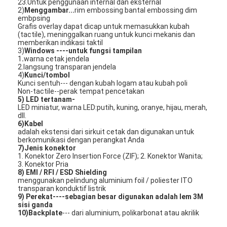
23.Untuk penggunaan internal dan eksternal
Pertunjukan VR
2)
Menggambar...
rim embossing bantal embossing dim
embpsing
Grafis overlay dapat dicap untuk memasukkan kubah
Tentang Kami
(tactile), meninggalkan ruang untuk kunci mekanis dan
memberikan indikasi taktil
3)
Windows ----untuk fungsi tampilan
Tur Pabrik
1
.
warna cetak jendela
2.langsung transparan jendela
4)
Kunci/tombol
Kontrol Kualitas
Kunci sentuh--- dengan kubah logam atau kubah poli
Non-tactile--perak tempat pencetakan
Hubungi Kami
5) LED tertanam-
LED miniatur, warna LED:putih, kuning, oranye, hijau, merah,
dll.
Berita
6)Kabel
adalah ekstensi dari sirkuit cetak dan digunakan untuk
berkomunikasi dengan perangkat Anda
Minta Kutipan
7)
Jenis konektor
1. Konektor Zero Insertion Force (ZIF); 2. Konektor Wanita;
3. Konektor Pria
8)
EMI / RFI / ESD Shielding
menggunakan pelindung aluminium foil / poliester ITO
Sakelar Membran LED
transparan konduktif listrik
9)
Perekat
----sebagian besar digunakan adalah lem 3M
sisi ganda
Sakelar Membran Taktil
10)
Backplate
--- dari aluminium, polikarbonat atau akrilik