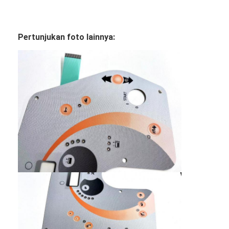
Sakelar membran FPC
saklar membran tahan air
Pertunjukan foto lainnya:
Switch Membran Pencetakan Digital
Saklar Membran yang Terpancar
Hamparan Grafis
Sakelar Membran Medis
Flat Membrane Switch
Saklar Membran ESD
Switch Membran LCD
Capacitive Membrane Switch (Switch Membran Kapasitif)