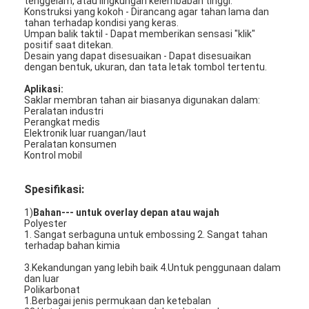
tenggelam, atau lingkungan kelembaban tinggi.
Konstruksi yang kokoh - Dirancang agar tahan lama dan
tahan terhadap kondisi yang keras.
Umpan balik taktil - Dapat memberikan sensasi "klik"
positif saat ditekan.
Desain yang dapat disesuaikan - Dapat disesuaikan
dengan bentuk, ukuran, dan tata letak tombol tertentu.
Aplikasi:
Saklar membran tahan air biasanya digunakan dalam:
Peralatan industri
Perangkat medis
Elektronik luar ruangan/laut
Peralatan konsumen
Kontrol mobil
Spesifikasi:
1)
Bahan--- untuk overlay depan atau wajah
Polyester
Rumah
1. Sangat serbaguna untuk embossing 2. Sangat tahan
terhadap bahan kimia
Produk
3.Kekandungan yang lebih baik 4.Untuk penggunaan dalam
dan luar
Polikarbonat
video
1.Berbagai jenis permukaan dan ketebalan