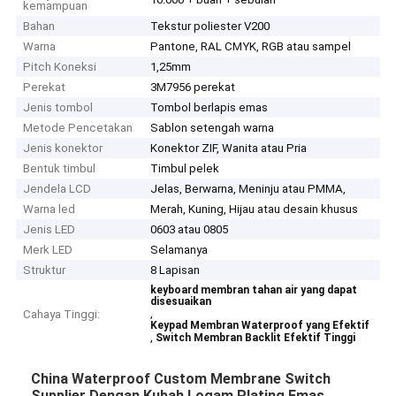
kemampuan
Bahan
Tekstur poliester V200
Warna
Pantone, RAL CMYK, RGB atau sampel
Pitch Koneksi
1,25mm
Perekat
3M7956 perekat
Jenis tombol
Tombol berlapis emas
Metode Pencetakan
Sablon setengah warna
Jenis konektor
Konektor ZIF, Wanita atau Pria
Bentuk timbul
Timbul pelek
Jendela LCD
Jelas, Berwarna, Meninju atau PMMA,
Warna led
Merah, Kuning, Hijau atau desain khusus
Jenis LED
0603 atau 0805
Merk LED
Selamanya
Struktur
8 Lapisan
keyboard membran tahan air yang dapat
disesuaikan
,
Cahaya Tinggi:
Keypad Membran Waterproof yang Efektif
,
Switch Membran Backlit Efektif Tinggi
China Waterproof Custom Membrane Switch
Supplier Dengan Kubah Logam Plating Emas