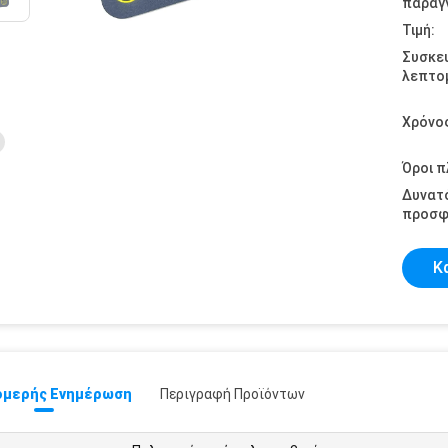
παραγγ
Τιμή:
Συσκε
λεπτομ
Χρόνο
Όροι 
Δυνατ
προσφ
Κ
μερής Ενημέρωση
Περιγραφή Προϊόντων