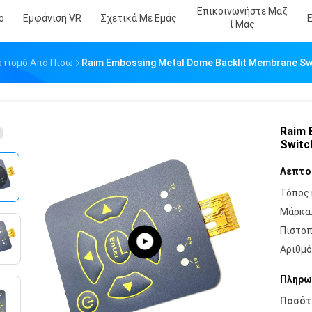
Επικοινωνήστε Μαζ
ο
Εμφάνιση VR
Σχετικά Με Εμάς
Ί Μας
τισμό Από Πίσω
Raim Embossing Metal Dome Backlit Membrane Swi
Raim 
Switc
Λεπτο
Τόπος 
Μάρκα
Πιστοπ
Αριθμό
Πληρω
Ποσότ