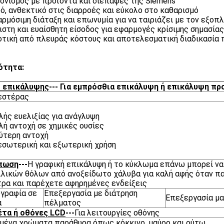
ονισμός με προϊόντα και διεπαφές της Siemens
ό, ανθεκτικό στις διαρροές και εύκολο στο καθαρισμό
ρμόσιμη διάταξη και επωνυμία για να ταιριάζει με τον εξοπ
ιστη και ευαίσθητη είσοδος για εφαρμογές κρίσιμης σημασίας
τική από πλευράς κόστους και αποτελεσματική διαδικασία
ότητα:
ό επικάλυψης
--- Για εμπρόσθια επικάλυψη ή επικάλυψη π
εστέρας
λής ευελιξίας για ανάγλυψη
λή αντοχή σε χημικές ουσίες
ύτερη αντοχή
 εσωτερική και εξωτερική χρήση
πωση
---
Η γραφική επικάλυψη ή το κύκλωμα επάνω μπορεί να 
λικών θόλων από ανοξείδωτο χάλυβα για καλή αφής όταν πα
ρα και παρέχετε αφηρημένες ενδείξεις
γραφία σε
Επεξεργασία με διάτρηση
Επεξεργασία μα
α
πέλματος
έτα ή οθόνες LCD
---
Για λειτουργίες οθόνης
ένα χρώματα παράθυρα όπως κόκκινο, μαύρο και ούτω