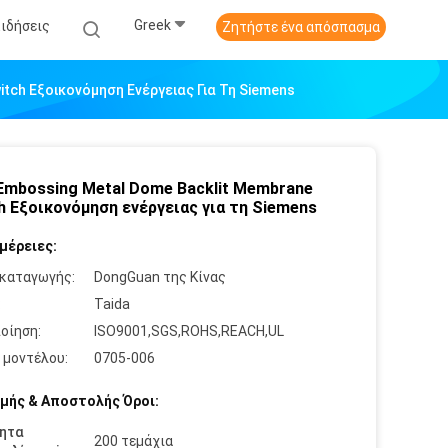
Greek
Ειδήσεις
Ζητήστε ένα απόσπασμα
tch Εξοικονόμηση Ενέργειας Για Τη Siemens
Embossing Metal Dome Backlit Membrane
h Εξοικονόμηση ενέργειας για τη Siemens
μέρειες:
καταγωγής:
DongGuan της Κίνας
:
Taida
οίηση:
ISO9001,SGS,ROHS,REACH,UL
 μοντέλου:
0705-006
μής & Αποστολής Όροι:
ητα
200 τεμάχια