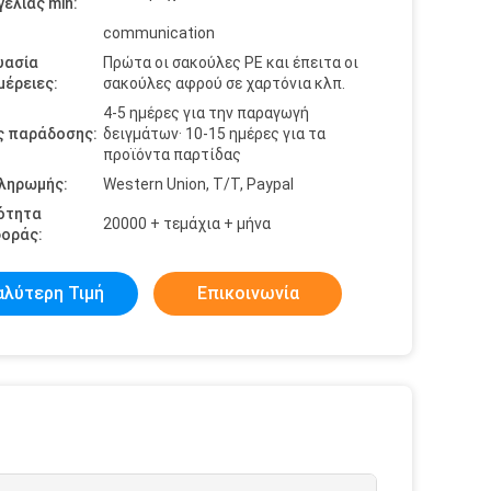
ελίας min:
communication
υασία
Πρώτα οι σακούλες PE και έπειτα οι
έρειες:
σακούλες αφρού σε χαρτόνια κλπ.
4-5 ημέρες για την παραγωγή
ς παράδοσης:
δειγμάτων· 10-15 ημέρες για τα
προϊόντα παρτίδας
πληρωμής:
Western Union, T/T, Paypal
ότητα
20000 + τεμάχια + μήνα
οράς:
αλύτερη Τιμή
Επικοινωνία