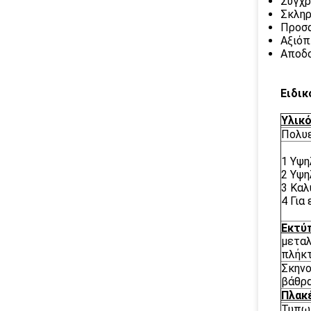
Συγχρ
Σκληρ
Προσα
Αξιόπ
Αποδο
Ειδικ
Υλικ
Πολυ
1 Υψη
2 Υψη
3 Καλ
4 Για
Εκτύ
μεταλ
πλήκτ
Σκηνο
βάθρ
Πλακ
Τυπωμ