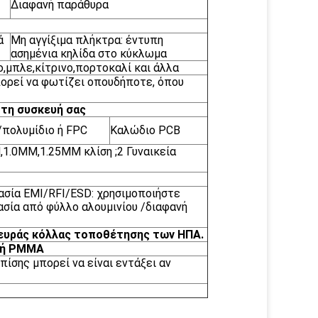
Διαφανή παράθυρα
ά
Μη αγγίξιμα πλήκτρα: έντυπη
ασημένια κηλίδα στο κύκλωμα
,μπλε,κίτρινο,πορτοκαλί και άλλα
πορεί να φωτίζει οπουδήποτε, όπου
 τη συσκευή σας
/πολυμίδιο ή FPC
Καλώδιο PCB
,1.0MM,1.25MM κλίση ;2 Γυναικεία
σία EMI/RFI/ESD: χρησιμοποιήστε
σία από φύλλο αλουμινίου /διαφανή
λευράς κόλλας τοποθέτησης των ΗΠΑ.
ό ή PMMA
πίσης μπορεί να είναι εντάξει αν