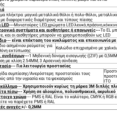
ξής
ιά
ιμα πλήκτρα: μαγικά μεταλλικά θόλοι ή πολυ-θόλοι, μεταλλικ
 με διαφορετικές διαμέτρους και τύπους πίεσης
 LED
---
Μινιατούρες LED,χρώματα LED:λευκό,πράσινο,κόκκινο
ρονικά συστήματα και αισθητήρες ή επαγωγείς
---
Το EL μ
ε, και οι αισθητήρες μπορούν να χρησιμοποιηθούν ως LED
δια
--- είναι επέκταση του κυκλώματος και επικοινωνία με
ιο ασημένιου ρεύματος για
Καλώδιο επιχρισμένο με χαλκό
θόνη εκτύπωσης
ι συνδέσμων
---
1 Μηδενική δύναμη εισαγωγής ((ZIF) με 0,5MM
ση με κλίση 2.54MM; 3 Αρσενική σύνδεση
τασία
--- Για λειτουργία προστασίας
Προστα
ίδα συμπίεσης/Ανερόστερη: προστατεύει τους
προστα
ύς από την υγρασία και τα ψεκασμούς
ITO
 κόλλημα
--- Χρησιμοποιούν κυρίως τη μάρκα 3M διπλής π
έτα πίσω
--- Χρήση σε αλουμίνιο, πολυανθρακικό, ακρυλικ
στοιχο χρώμα
--- PMS ή RAL Είναι το καλύτερο, CMYK ή RGB ε
ίτε να παρέχετε PMS ή RAL
ές ανοχές:
+/- 0,2MM