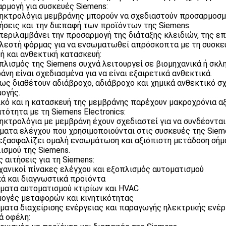
ρμογή για συσκευές Siemens:
ηκτρολόγια μεμβράνης μπορούν να σχεδιαστούν προσαρμοσμέν
ήσεις και την διεπαφή των προϊόντων της Siemens.
περιλαμβάνει την προσαρμογή της διάταξης κλειδιών, της ε
λεστή φόρμας για να ενσωματωθεί απρόσκοπτα με τη συσκευ
ή και ανθεκτική κατασκευή:
πλισμός της Siemens συχνά λειτουργεί σε βιομηχανικά ή σκλ
άνη είναι σχεδιασμένα για να είναι εξαιρετικά ανθεκτικά.
ως διαθέτουν αδιάβροχο, αδιάβροχο και χημικά ανθεκτικό σχ
ογής.
ικό και η κατασκευή της μεμβράνης παρέχουν μακροχρόνια αξ
τότητα με τη Siemens Electronics:
ηκτρολόγια με μεμβράνη έχουν σχεδιαστεί για να συνδέονται
ματα ελέγχου που χρησιμοποιούνται στις συσκευές της Siem
εξασφαλίζει ομαλή ενσωμάτωση και αξιόπιστη μετάδοση σήμ
ισμού της Siemens.
ς αιτήσεις για τη Siemens:
χανικοί πίνακες ελέγχου και εξοπλισμός αυτοματισμού
κά και διαγνωστικά προϊόντα
ματα αυτοματισμού κτιρίων και HVAC
ογές μεταφορών και κινητικότητας
ματα διαχείρισης ενέργειας και παραγωγής ηλεκτρικής ενέρ
ά οφέλη: