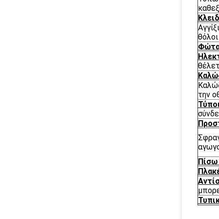
καθε
Κλειδ
Αγγίξ
θόλοι
Φώτα
Ηλεκτ
θέλετ
Καλώ
Καλώδ
την ο
Τύπο
σύνδε
Προσ
Σφραγ
αγωγο
Πίσω
Πλακ
Αντί
μπορε
Τυπικ