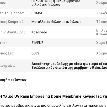
Πολυεστέρας ή πολυκαρβονίου,
ικό:
Χρώμα
σιλικόνης ή άλλων
τς Του Connect:
0.3MM,
Συλλέ
ύπος Κουμπιού:
Μεταλλικός θόλος με ανάγλυφο
Τύπος
Επιλο
χήμα Ανάγλυφου:
Καταιγίδα
Κυκλώ
τηση:
ΣΙΜΕΝΣ
Χώρα 
ύπος Led:
0603
Χρώμα
Διακόπτης μεμβράνης με πίσω φωτισμό εξοι
πισημαίνω:
Εναλλακτικός διακόπτης μεμβράνης Raim
,
Δι
ραφή προϊόντων
 Υλικό UV Raim Embossing Dome Membrane Keypad Για τη
ήκτρα μεμβράνης είναι μια δημοφιλής επιλογή για χρήση με ε