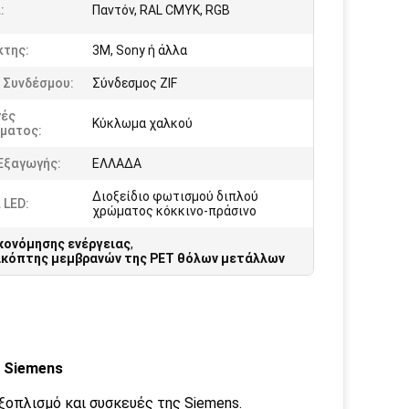
:
Παντόν, RAL CMYK, RGB
κτης:
3M, Sony ή άλλα
 Συνδέσμου:
Σύνδεσμος ZIF
γές
Κύκλωμα χαλκού
ματος:
Εξαγωγής:
ΕΛΛΑΔΑ
Διοξείδιο φωτισμού διπλού
 LED:
χρώματος κόκκινο-πράσινο
κονόμησης ενέργειας
,
ακόπτης μεμβρανών της PET θόλων μετάλλων
 Siemens
ξοπλισμό και συσκευές της Siemens.