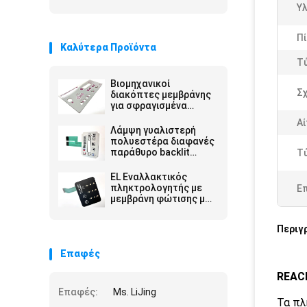
Υλ
Πί
Καλύτερα Προϊόντα
Τ
Βιομηχανικοί
Σ
διακόπτες μεμβράνης
για σφραγισμένα
περίμετρα και
Αί
προσαρμόσιμες
Λάμψη γυαλιστερή
επιλογές σε πάνελ
πολυεστέρα διαφανές
ελέγχου για
παράθυρο backlit
Τ
χειρισμούς μηχανών
μεμβρανικό
πληκτρολόγιο για
EL Εναλλακτικός
μηχανή CNC
πληκτρολογητής με
Ε
μεμβράνη φώτισης με
προσαρμοσμένη
διάταξη για
Περιγ
βιομηχανικές
διεπαφές
Επαφές
REACH
Επαφές:
Ms. LiJing
Τα πλ