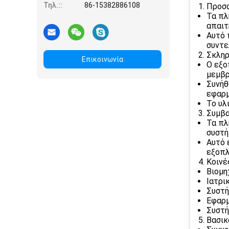
Τηλ.::
86-15382886108
Προσα
Τα πλ
απαιτ
Αυτό 
συντε
Σκληρ
Επικοινωνία
Ο εξο
μεμβρ
Συνήθ
εφαρμ
Το υλ
Συμβα
Τα πλ
συστή
Αυτό 
εξοπλ
Κοινέ
Βιομη
Ιατρι
Συστή
Εφαρμ
Συστή
Βασικ