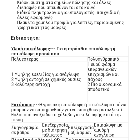
Κιόσκ, συστήματα σημείων πώλησης και άλλες
Εμφάνιση VR
διεπαφές που απευθύνονται στο κοινό
Ειδικά πληκτρολόγια για υπολογιστές, παιχνίδια ή
άλλες εφαρμογές
Σχετικά με εμάς
Πλακέτα χαμηλού προφίλ για λεπτές, περιορισμένης
χωρητικότητας μορφές
Επισκεψή εργοστασίου
Ειδικότητα:
Έλεγχος ποιότητας
Υλικό επικάλυψης
--- Για εμπρόσθια επικάλυψη ή
επικάλυψη προσώπου
Πολυεστέρας
Πολυανθρακικό
Επικοινωνήστε μαζί μας
1 ευρύ φάσμα
επιφανειακών
1 Υψηλής ευελιξίας για ανάγλυψη
επιχρισμών και
Ειδήσεις
2 Υψηλή αντοχή σε χημικές ουσίες
πάχους
3 Καλύτερη αντοχή
2 Πιο οικονομικά
Ζητήστε μια προσφορά
αποδοτικό
Εκτύπωση
---
Η γραφική επικάλυψη ή το κύκλωμα επάνω
μπορούν να επισημανθούν για να εισαχθούν μεταλλικοί
θόλοι από ανοξείδωτο χάλυβα για καλή αφής κατά την
Διακόπτης μεμβρανών οδηγήσεων
πίεση.
Επεξεργασία
Επικάλυψη με
Σκηνογραφία
Επεξεργασία
Αφής διακόπτης μεμβρανών
με διάτρηση
αμυδρή
σε βάθρα
μαξιλαριών
πέλματος
ανάγλυφη