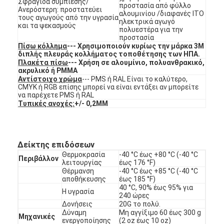
Σφραγίδα συμπίεσης/
Εναλλακτικός διακόπτης μεμβράνης PCB και καουτσούκ σι
προστασία από φύλλο
Ανερόστερη: προστατεύει
αλουμινίου /διαφανές ITO
τους αγωγούς από την υγρασία
ηλεκτρικά αγωγό
Προστατευτική ταινία και συσκευασία χαρτιού ιχνηλατηρίο
και τα ψεκασμούς
πολυεστέρα για την
προστασία
Πίσω κόλλημα
--- Χρησιμοποιούν κυρίως την μάρκα 3M
διπλής πλευράς κολλήματος τοποθέτησης των ΗΠΑ.
Πλακέτα πίσω
--- Χρήση σε αλουμίνιο, πολυανθρακικό,
ακρυλικό ή PMMA
Αντίστοιχο χρώμα
--- PMS ή RAL Είναι το καλύτερο,
CMYK ή RGB επίσης μπορεί να είναι εντάξει αν μπορείτε
να παρέχετε PMS ή RAL
Τυπικές ανοχές:
+/- 0,2MM
Δείκτης επιδόσεων
Θερμοκρασία
-40 °C έως +80 °C (-40 °C
Περιβάλλον
λειτουργίας
έως 176 °F)
Θέρμανση
-40 °C έως +85 °C (-40 °C
αποθήκευσης
έως 185 °F)
40 °C, 90% έως 95% για
Η υγρασία
240 ώρες
Δονήσεις
20G το πολύ.
Δύναμη
Μη αγγίξιμο 60 έως 300 g
Μηχανικές
ενεργοποίησης
(2 oz έως 10 oz)