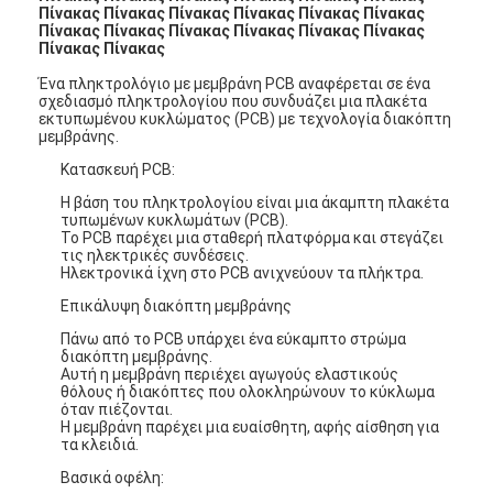
Πίνακας Πίνακας Πίνακας Πίνακας Πίνακας Πίνακας
Πίνακας Πίνακας Πίνακας Πίνακας Πίνακας Πίνακας
Πίνακας Πίνακας
Ένα πληκτρολόγιο με μεμβράνη PCB αναφέρεται σε ένα
σχεδιασμό πληκτρολογίου που συνδυάζει μια πλακέτα
εκτυπωμένου κυκλώματος (PCB) με τεχνολογία διακόπτη
μεμβράνης.
Κατασκευή PCB:
Η βάση του πληκτρολογίου είναι μια άκαμπτη πλακέτα
τυπωμένων κυκλωμάτων (PCB).
Το PCB παρέχει μια σταθερή πλατφόρμα και στεγάζει
τις ηλεκτρικές συνδέσεις.
Ηλεκτρονικά ίχνη στο PCB ανιχνεύουν τα πλήκτρα.
Επικάλυψη διακόπτη μεμβράνης
Πάνω από το PCB υπάρχει ένα εύκαμπτο στρώμα
διακόπτη μεμβράνης.
Αυτή η μεμβράνη περιέχει αγωγούς ελαστικούς
θόλους ή διακόπτες που ολοκληρώνουν το κύκλωμα
όταν πιέζονται.
Η μεμβράνη παρέχει μια ευαίσθητη, αφής αίσθηση για
τα κλειδιά.
Βασικά οφέλη: