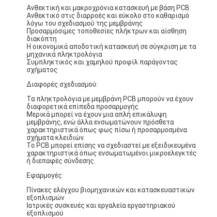
Ανθεκτική και μακροχρόνια κατασκευή με βάση PCB
Ανθεκτικό στις διαρροές και εύκολο στο καθαρισμό
λόγω του σχεδιασμού της μεμβράνης
Προσαρμόσιμες τοποθεσίες πλήκτρων και αίσθηση
διακόπτη
Η οικονομικά αποδοτική κατασκευή σε σύγκριση με τα
μηχανικά πληκτρολόγια
Συμπληκτικός και χαμηλού προφίλ παράγοντας
σχήματος
Διαφορές σχεδιασμού:
Τα πληκτρολόγια με μεμβράνη PCB μπορούν να έχουν
διαφορετικά επίπεδα προσαρμογής.
Μερικά μπορεί να έχουν μια απλή επικάλυψη
μεμβράνης, ενώ άλλα ενσωματώνουν πρόσθετα
χαρακτηριστικά όπως φως πίσω ή προσαρμοσμένα
σχήματα κλειδιών.
Το PCB μπορεί επίσης να σχεδιαστεί με εξειδικευμένα
χαρακτηριστικά όπως ενσωματωμένοι μικροελεγκτές
ή διεπαφές σύνδεσης.
Σπίτι
Εφαρμογές:
Προϊόντα
Πίνακες ελέγχου βιομηχανικών και κατασκευαστικών
εξοπλισμών
Βίντεο
Ιατρικές συσκευές και εργαλεία εργαστηριακού
εξοπλισμού