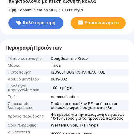
πληκτρολόγιο με πίεση αισθητή κόλλα
Τιμή：communication
MOQ：100 τεμάχια
Καλύτερη τιμή
Επικοινωνήστε
Περιγραφή Προϊόντων
Τόπος καταγωγής
DongGuan της Κίνας
Μάρκα
Taida
Πιστοποίηση
ISO9001,SGS,ROHS,REACH,UL
Αριθμό μοντέλου
0619-002
Ποσότητα
100 τεμάχια
παραγγελίας min
Τιμή
communication
Συσκευασία
Πρώτα οι σακούλες PE και έπειτα οι
λεπτομέρειες
σακούλες αφρού σε χαρτόνια κλπ.
4-5 ημέρες για την παραγωγή δειγμάτων·
Χρόνος παράδοσης
10-15 ημέρες για τα προϊόντα παρτίδας
Όροι πληρωμής
Western Union, T/T, Paypal
Δυνατότητα
40000 + τεμάχια + μήνα