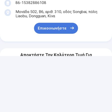
86-15382886108
Μονάδα 502, Β6, αριθ. 310, οδός Songbai, πόλη
Liaobu, Dongguan, Κίνα
Επικοινωνήστε
Αποκτήστε Την Καλύτερη Τιμή Για
Πολυεστέρας LED
εκτύπωση PCB μεμβράνη
πληκτρολόγιο με πίεση
αισθητή κόλλα
Να συνεχίσει