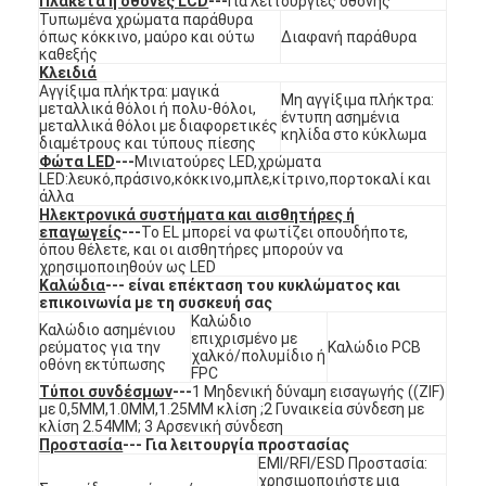
Πλακέτα ή οθόνες LCD
---
Για λειτουργίες οθόνης
Διακόπτης μεμβρανών FPC
Τυπωμένα χρώματα παράθυρα
όπως κόκκινο, μαύρο και ούτω
Διαφανή παράθυρα
καθεξής
Αδιάβροχος διακόπτης μεμβρανών
Κλειδιά
Αγγίξιμα πλήκτρα: μαγικά
Μη αγγίξιμα πλήκτρα:
μεταλλικά θόλοι ή πολυ-θόλοι,
Διακόπτης μεμβράνης ψηφιακής εκτύπωσης
έντυπη ασημένια
μεταλλικά θόλοι με διαφορετικές
κηλίδα στο κύκλωμα
διαμέτρους και τύπους πίεσης
διακόπτης μεμβράνης με φωτισμό από πίσω
Φώτα LED
---
Μινιατούρες LED,χρώματα
LED:λευκό,πράσινο,κόκκινο,μπλε,κίτρινο,πορτοκαλί και
άλλα
Γραφική επικάλυψη
Ηλεκτρονικά συστήματα και αισθητήρες ή
επαγωγείς
---
Το EL μπορεί να φωτίζει οπουδήποτε,
όπου θέλετε, και οι αισθητήρες μπορούν να
Ιατρικός διακόπτης μεμβρανών
χρησιμοποιηθούν ως LED
Καλώδια
--- είναι επέκταση του κυκλώματος και
Διακόπτης επίπεδης μεμβράνης
επικοινωνία με τη συσκευή σας
Καλώδιο
Καλώδιο ασημένιου
επιχρισμένο με
ρεύματος για την
Καλώδιο PCB
Διακόπτης μεμβράνης ESD
χαλκό/πολυμίδιο ή
οθόνη εκτύπωσης
FPC
Τύποι συνδέσμων
---
1 Μηδενική δύναμη εισαγωγής ((ZIF)
Εναλλακτικός διακόπτης μεμβράνης LCD
με 0,5MM,1.0MM,1.25MM κλίση ;2 Γυναικεία σύνδεση με
κλίση 2.54MM; 3 Αρσενική σύνδεση
Χωρητικός διακόπτης μεμβρανών
Προστασία
--- Για λειτουργία προστασίας
EMI/RFI/ESD Προστασία:
χρησιμοποιήστε μια